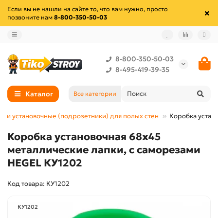
Если вы не нашли на сайте то, что вам нужно, просто
позвоните нам
8-800-350-50-03
8-800-350-50-03
8-495-419-39-35
Каталог
Все категории
бки установочные (подрозетники) для полых стен
Коробка устан
Коробка установочная 68х45
металлические лапки, с саморезами
HEGEL КУ1202
Код товара: КУ1202
КУ1202