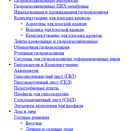
Гидроизоляционные материалы
Гидроизоляционные ПВХ-мембраны
Инъекционная и проникающая гидроизоляция
Комплектующие для плоских кровель
Аэраторы для плоской кровли
Воронка для плоской кровли
Комплектующие для плоских кровель
Ленты кровельные и гидроизоляционные
Обмазочная гидроизоляция
Рулонная гидроизоляция
Системы для гидроизоляции деформационных швов
Гипсокартон и Комплектующие
Аквапанели
Гипсоволокнистый лист (ГВЛ)
Гипсокартонный лист (ГКЛ)
Пазогребневые плиты
Профиль для гипсокартона
Стекломагниевый лист (СМЛ)
Элементы крепления для профиля
Дом и дача
Готовые решения
Беседки
Дачные и садовые дома