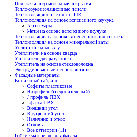
Подложка под напольные покрытия
Тепло-звукоизоляционные панели
Теплоизоляционные плиты PIR
Теплоизоляция на основе вспененного каучука
Аксессуары
Маты на основе вспененного каучука
Теплоизоляция на основе вспененного полиэтилена
Теплоизоляция на основе минеральной ваты
Уплотнительный жгут
Утеплители на основе кварца
Утеплитель для разуклонки
Утеплитель на основе стекловолокна
Экструдированный пенополистирол
Фасадные материалы
Виниловый сайдинг
Cофиты пластиковые
H-профиль (соединительный)
J-профиль ПВХ
J-фаска ПВХ
Внешний угол
Внутренний угол
Наличник и откос
Отливы
Все категории (11)
Гибкие материалы для фасада