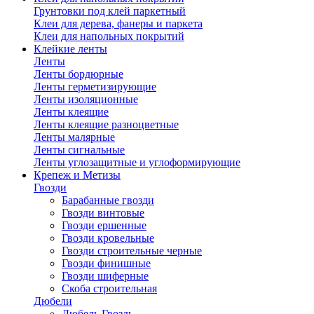
Грунтовки под клей паркетный
Клеи для дерева, фанеры и паркета
Клеи для напольных покрытий
Клейкие ленты
Ленты
Ленты бордюрные
Ленты герметизирующие
Ленты изоляционные
Ленты клеящие
Ленты клеящие разноцветные
Ленты малярные
Ленты сигнальные
Ленты углозащитные и углоформирующие
Крепеж и Метизы
Гвозди
Барабанные гвозди
Гвозди винтовые
Гвозди ершенные
Гвозди кровельные
Гвозди строительные черные
Гвозди финишные
Гвозди шиферные
Скоба строительная
Дюбели
Дюбель Гвоздь