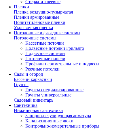
Стержни клеевые
Пленки
Пленка воздушно-пузырчатая
Пленки армированные
Политэтиленовые пленки
Укрывочная пленка
Потолочные и фасадные системы
Потолочные системы
Кассетные потолки
Подвесные потолки Грильято
Подвесные системы
Потолочные панели
Профили периметральные и подвесы
Реечные потолки
Сады и огород
Бассейн каркасный
Грунты
Грунты специализированные
Грунты универсальные
Садовый инвентарь
Сантехника
Инжинерная сантехника
Запорно-регулирующая арматура
Канализационные люки
Контрольно-измерительные приборы