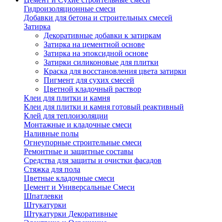
Гидроизоляционные смеси
Добавки для бетона и строительных смесей
Затирка
Декоративные добавки к затиркам
Затирка на цементной основе
Затирка на эпоксидной основе
Затирки силиконовые для плитки
Краска для восстановления цвета затирки
Пигмент для сухих смесей
Цветной кладочный раствор
Клеи для плитки и камня
Клеи для плитки и камня готовый реактивный
Клей для теплоизоляции
Монтажные и кладочные смеси
Наливные полы
Огнеупорные строительные смеси
Ремонтные и защитные составы
Средства для защиты и очистки фасадов
Стяжка для пола
Цветные кладочные смеси
Цемент и Универсальные Смеси
Шпатлевки
Штукатурки
Штукатурки Декоративные