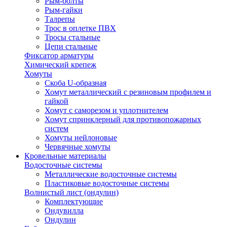
Рым-болты
Рым-гайки
Талрепы
Трос в оплетке ПВХ
Тросы стальные
Цепи стальные
Фиксатор арматуры
Химический крепеж
Хомуты
Скоба U-образная
Хомут металлический с резиновым профилем и
гайкой
Хомут с саморезом и уплотнителем
Хомут спринклерный для противопожарных
систем
Хомуты нейлоновые
Червячные хомуты
Кровельные материалы
Водосточные системы
Металлические водосточные системы
Пластиковые водосточные системы
Волнистый лист (ондулин)
Комплектующие
Ондувилла
Ондулин