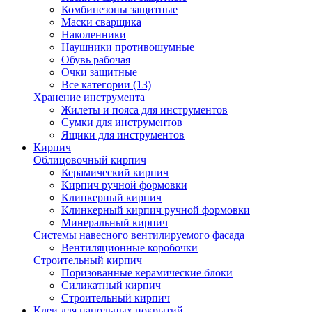
Комбинезоны защитные
Маски сварщика
Наколенники
Наушники противошумные
Обувь рабочая
Очки защитные
Все категории (13)
Хранение инструмента
Жилеты и пояса для инструментов
Сумки для инструментов
Ящики для инструментов
Кирпич
Облицовочный кирпич
Керамический кирпич
Кирпич ручной формовки
Клинкерный кирпич
Клинкерный кирпич ручной формовки
Минеральный кирпич
Системы навесного вентилируемого фасада
Вентиляционные коробочки
Строительный кирпич
Поризованные керамические блоки
Силикатный кирпич
Строительный кирпич
Клеи для напольных покрытий