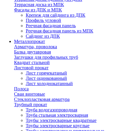
Террасная доска из МПК
Фасады из ДПК и МПК
Крепеж для сайдинга из ДПК
Профиль угловой
Реечная фасадная панель
Реечная фасадная панель из МПК
Сайдинг из ДПК
Металлопрокат
Арматура, проволока
Балка двутавровая
Заглушки для профильных труб
Квадрат стальной
Листовой прокат
Лист горячекатаный
Лист оцинкованный
Лист холоднокатанный
Полоса
Сваи винтовые
Стеклопластковая арматура
Трубный прокат
Труба водогазопроводная
Труба стальная электросварная
Трубы электросварные квадратные
Трубы электросварные круглые
Трубы электросварные прямоугольные