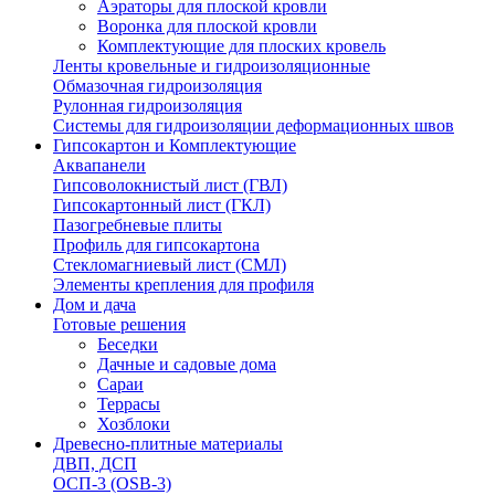
Аэраторы для плоской кровли
Воронка для плоской кровли
Комплектующие для плоских кровель
Ленты кровельные и гидроизоляционные
Обмазочная гидроизоляция
Рулонная гидроизоляция
Системы для гидроизоляции деформационных швов
Гипсокартон и Комплектующие
Аквапанели
Гипсоволокнистый лист (ГВЛ)
Гипсокартонный лист (ГКЛ)
Пазогребневые плиты
Профиль для гипсокартона
Стекломагниевый лист (СМЛ)
Элементы крепления для профиля
Дом и дача
Готовые решения
Беседки
Дачные и садовые дома
Сараи
Террасы
Хозблоки
Древесно-плитные материалы
ДВП, ДСП
ОСП-3 (OSB-3)