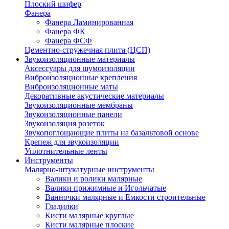
Плоский шифер
Фанера
Фанера Ламинированная
Фанера ФК
Фанера ФСФ
Цементно-стружечная плита (ЦСП)
Звукоизоляционные материалы
Аксессуары для шумоизоляции
Виброизоляционные крепления
Виброизоляционные маты
Декоративные акустические материалы
Звукоизоляционные мембраны
Звукоизоляционные панели
Звукоизоляция розеток
Звукопоглощающие плиты на базальтовой основе
Крепеж для звукоизоляции
Уплотнительные ленты
Инструменты
Малярно-штукатурные инструменты
Валики и ролики малярные
Валики прижимные и Игольчатые
Ванночки малярные и Емкости строительные
Гладилки
Кисти малярные круглые
Кисти малярные плоские