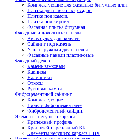
Комплектующие для фасадных битумных плит
Плитка для навесных фасадов
Плитка под камень
Плитка под кирпич
Фасадная плитка битумная
Фасадные и цокольные панели
Аксессуары для панелей
Сайдинг под камень
Угол наружный для панелей
Фасадные панели пластиковые
Фасадный декор
Камень замковый
Карнизы
Наличники
Откосы
Рустовые камни
Фиброцементный сайдинг
Комплектующие
Панели фиброцементные
Фиброцементный сайдинг
Элементы несущего каркаса
Крепежный профиль
Кронштейн крепежный КК
Элементы несущего каркаса ПВХ
Цемент и Сухие строительные смеси