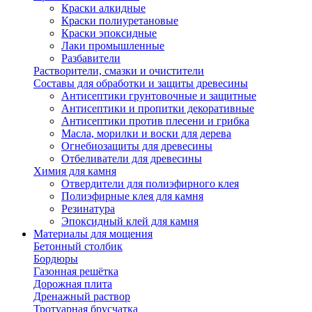
Краски алкидные
Краски полиуретановые
Краски эпоксидные
Лаки промышленные
Разбавители
Растворители, смазки и очистители
Составы для обработки и защиты древесины
Антисептики грунтовочные и защитные
Антисептики и пропитки декоративные
Антисептики против плесени и грибка
Масла, морилки и воски для дерева
Огнебиозащиты для древесины
Отбеливатели для древесины
Химия для камня
Отвердители для полиэфирного клея
Полиэфирные клея для камня
Резинатура
Эпоксидный клей для камня
Материалы для мощения
Бетонный столбик
Бордюры
Газонная решётка
Дорожная плита
Дренажный раствор
Тротуарная брусчатка