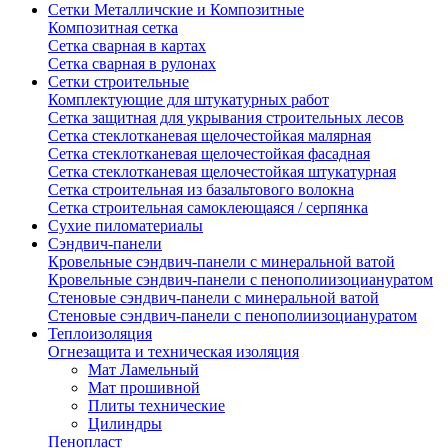
Сетки Металличские и Композитные
Композитная сетка
Сетка сварная в картах
Сетка сварная в рулонах
Сетки строительные
Комплектующие для штукатурных работ
Сетка защитная для укрывания строительных лесов
Сетка стеклотканевая щелочестойкая малярная
Сетка стеклотканевая щелочестойкая фасадная
Сетка стеклотканевая щелочестойкая штукатурная
Сетка строительная из базальтового волокна
Сетка строительная самоклеющаяся / серпянка
Сухие пиломатериалы
Сэндвич-панели
Кровельные сэндвич-панели с минеральной ватой
Кровельные сэндвич-панели с пенополиизоциануратом
Стеновые сэндвич-панели с минеральной ватой
Стеновые сэндвич-панели с пенополиизоциануратом
Теплоизоляция
Огнезащита и техническая изоляция
Мат Ламельный
Мат прошивной
Плиты технические
Цилиндры
Пенопласт