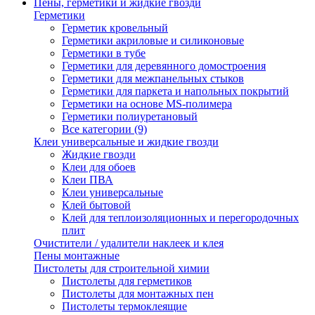
Пены, герметики и жидкие гвозди
Герметики
Герметик кровельный
Герметики акриловые и силиконовые
Герметики в тубе
Герметики для деревянного домостроения
Герметики для межпанельных стыков
Герметики для паркета и напольных покрытий
Герметики на основе MS-полимера
Герметики полиуретановый
Все категории (9)
Клеи универсальные и жидкие гвозди
Жидкие гвозди
Клеи для обоев
Клеи ПВА
Клеи универсальные
Клей бытовой
Клей для теплоизоляционных и перегородочных
плит
Очистители / удалители наклеек и клея
Пены монтажные
Пистолеты для строительной химии
Пистолеты для герметиков
Пистолеты для монтажных пен
Пистолеты термоклеящие