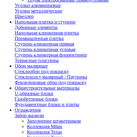
Уголки алюминиевые
Уголки металлические
Швеллер
Напольная плитка и ступени
Доборные элементы
Напольная клинкерная плитка
Промышленная плитка
Ступень клинкерная прямая
Ступень клинкерная угловая
Ступень клинкерная флорентинер
Террасные пластины
Обои малярные
Стеклообои под покраску
Стеклохолст малярный / Паутинка
Флизелиновые обои под покраску
Общестроительные материалы
U-образные блоки
Газобетонные блоки
Фундаментные блоки и плиты
Ограждения
Забор жалюзи
Заполнение штакетником
Коллекция Milan
Коллекция Texas