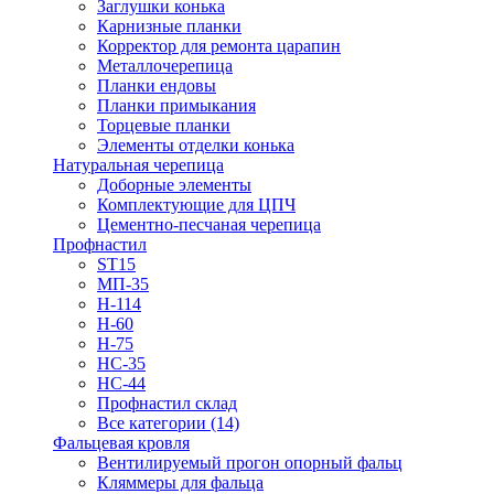
Заглушки конька
Карнизные планки
Корректор для ремонта царапин
Металлочерепица
Планки ендовы
Планки примыкания
Торцевые планки
Элементы отделки конька
Натуральная черепица
Доборные элементы
Комплектующие для ЦПЧ
Цементно-песчаная черепица
Профнастил
ST15
МП-35
Н-114
Н-60
Н-75
НС-35
НС-44
Профнастил склад
Все категории (14)
Фальцевая кровля
Вентилируемый прогон опорный фальц
Кляммеры для фальца