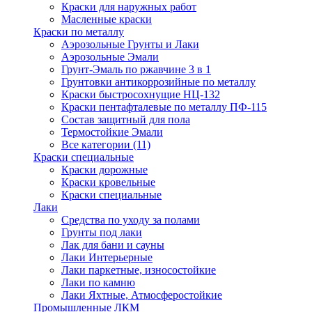
Краски для наружных работ
Масленные краски
Краски по металлу
Аэрозольные Грунты и Лаки
Аэрозольные Эмали
Грунт-Эмаль по ржавчине 3 в 1
Грунтовки антикоррозийные по металлу
Краски быстросохнущие НЦ-132
Краски пентафталевые по металлу ПФ-115
Состав защитный для пола
Термостойкие Эмали
Все категории (11)
Краски специальные
Краски дорожные
Краски кровельные
Краски специальные
Лаки
Cредства по уходу за полами
Грунты под лаки
Лак для бани и сауны
Лаки Интерьерные
Лаки паркетные, износостойкие
Лаки по камню
Лаки Яхтные, Атмосферостойкие
Промышленные ЛКМ