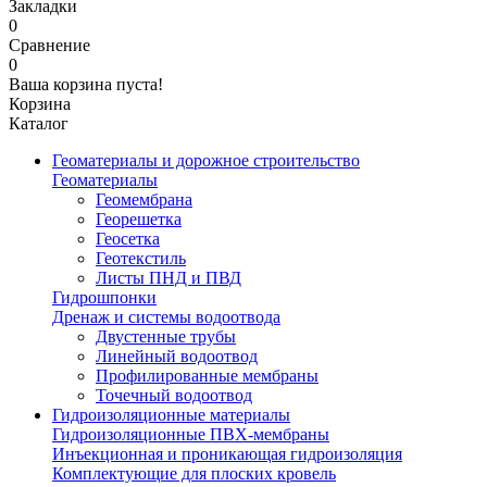
Закладки
0
Сравнение
0
Ваша корзина пуста!
Корзина
Каталог
Геоматериалы и дорожное строительство
Геоматериалы
Геомембрана
Георешетка
Геосетка
Геотекстиль
Листы ПНД и ПВД
Гидрошпонки
Дренаж и системы водоотвода
Двустенные трубы
Линейный водоотвод
Профилированные мембраны
Точечный водоотвод
Гидроизоляционные материалы
Гидроизоляционные ПВХ-мембраны
Инъекционная и проникающая гидроизоляция
Комплектующие для плоских кровель