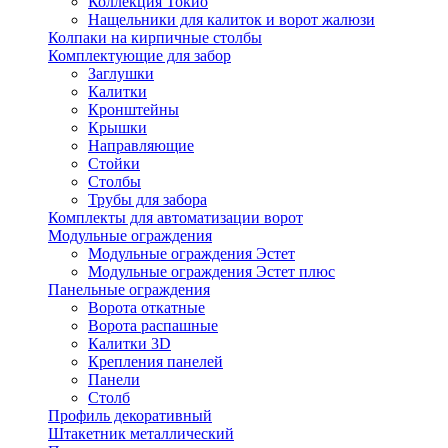
Коллекция Токио
Нащельники для калиток и ворот жалюзи
Колпаки на кирпичные столбы
Комплектующие для забор
Заглушки
Калитки
Кронштейны
Крышки
Направляющие
Стойки
Столбы
Трубы для забора
Комплекты для автоматизации ворот
Модульные ограждения
Модульные ограждения Эстет
Модульные ограждения Эстет плюс
Панельные ограждения
Ворота откатные
Ворота распашные
Калитки 3D
Крепления панелей
Панели
Столб
Профиль декоративный
Штакетник металлический