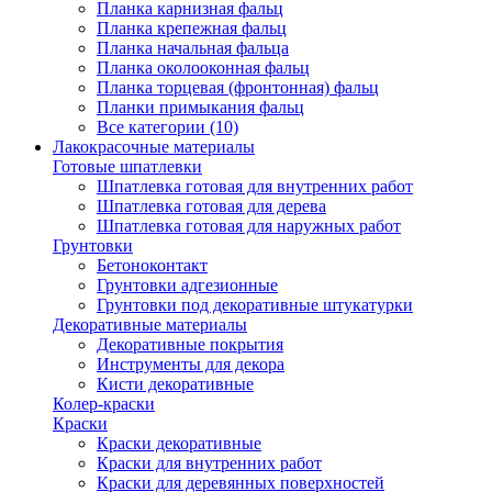
Планка карнизная фальц
Планка крепежная фальц
Планка начальная фальца
Планка околооконная фальц
Планка торцевая (фронтонная) фальц
Планки примыкания фальц
Все категории (10)
Лакокрасочные материалы
Готовые шпатлевки
Шпатлевка готовая для внутренних работ
Шпатлевка готовая для дерева
Шпатлевка готовая для наружных работ
Грунтовки
Бетоноконтакт
Грунтовки адгезионные
Грунтовки под декоративные штукатурки
Декоративные материалы
Декоративные покрытия
Инструменты для декора
Кисти декоративные
Колер-краски
Краски
Краски декоративные
Краски для внутренних работ
Краски для деревянных поверхностей