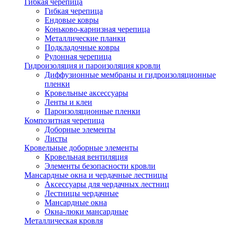
Гибкая черепица
Гибкая черепица
Ендовые ковры
Коньково-карнизная черепица
Металлические планки
Подкладочные ковры
Рулонная черепица
Гидроизоляция и пароизоляция кровли
Диффузионные мембраны и гидроизоляционные
пленки
Кровельные аксессуары
Ленты и клеи
Пароизоляционные пленки
Композитная черепица
Доборные элементы
Листы
Кровельные доборные элементы
Кровельная вентиляция
Элементы безопасности кровли
Мансардные окна и чердачные лестницы
Аксессуары для чердачных лестниц
Лестницы чердачные
Мансардные окна
Окна-люки мансардные
Металлическая кровля