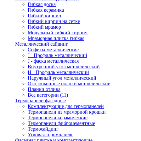
Гибкая доска
Гибкая керамика
Гибкий кирпич
Гибкий кирпич на сетке
Гибкий мрамор
Модульный гибкий кирпич
Мраморная плитка гибкая
Металлический сайдинг
Cофиты металлические
J - Профиль металлический
J - фаска металлическая
Внутренний угол металлический
Н - Профиль металлический
Наружный угол металлический
Околооконные планки металлические
Планки отлива
Все категории (11)
Термопанели фасадные
Комплектующие для термопанелей
Термопанели из мраморной крошки
Термопанели керамические
Термопанели фиброцементные
Термосайдинг
Угловая теромпанель
Фасадная плитка и комплектующие