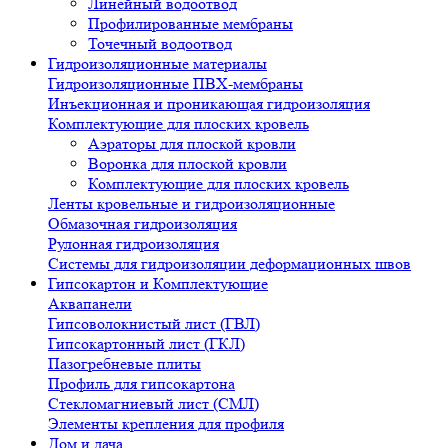
Линейный водоотвод
Профилированные мембраны
Точечный водоотвод
Гидроизоляционные материалы
Гидроизоляционные ПВХ-мембраны
Инъекционная и проникающая гидроизоляция
Комплектующие для плоских кровель
Аэраторы для плоской кровли
Воронка для плоской кровли
Комплектующие для плоских кровель
Ленты кровельные и гидроизоляционные
Обмазочная гидроизоляция
Рулонная гидроизоляция
Системы для гидроизоляции деформационных швов
Гипсокартон и Комплектующие
Аквапанели
Гипсоволокнистый лист (ГВЛ)
Гипсокартонный лист (ГКЛ)
Пазогребневые плиты
Профиль для гипсокартона
Стекломагниевый лист (СМЛ)
Элементы крепления для профиля
Дом и дача