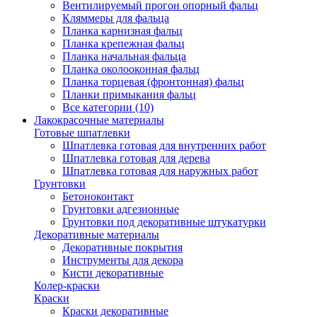
Вентилируемый прогон опорный фальц
Кляммеры для фальца
Планка карнизная фальц
Планка крепежная фальц
Планка начальная фальца
Планка околооконная фальц
Планка торцевая (фронтонная) фальц
Планки примыкания фальц
Все категории (10)
Лакокрасочные материалы
Готовые шпатлевки
Шпатлевка готовая для внутренних работ
Шпатлевка готовая для дерева
Шпатлевка готовая для наружных работ
Грунтовки
Бетоноконтакт
Грунтовки адгезионные
Грунтовки под декоративные штукатурки
Декоративные материалы
Декоративные покрытия
Инструменты для декора
Кисти декоративные
Колер-краски
Краски
Краски декоративные