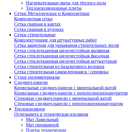
Нагревательные маты для тёплого пола
Теплоизоляционные плиты
Сетки Металличские и Композитные
Композитная сетка
Сетка сварная в картах
Сетка сварная в рулонах
Сетки строительные
Комплектующие для штукатурных работ
Сетка защитная для укрывания строительных лесов
Сетка стеклотканевая щелочестойкая малярная
Сетка стеклотканевая щелочестойкая фасадная
Сетка стеклотканевая щелочестойкая штукатурная
Сетка строительная из базальтового волокна
Сетка строительная самоклеющаяся / серпянка
Сухие пиломатериалы
Сэндвич-панели
Кровельные сэндвич-панели с минеральной ватой
Кровельные сэндвич-панели с пенополиизоциануратом
Стеновые сэндвич-панели с минеральной ватой
Стеновые сэндвич-панели с пенополиизоциануратом
Теплоизоляция
Огнезащита и техническая изоляция
Мат Ламельный
Мат прошивной
Плиты технические