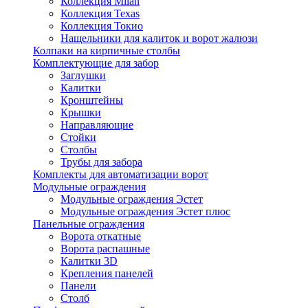
Коллекция Milan
Коллекция Texas
Коллекция Токио
Нащельники для калиток и ворот жалюзи
Колпаки на кирпичные столбы
Комплектующие для забор
Заглушки
Калитки
Кронштейны
Крышки
Направляющие
Стойки
Столбы
Трубы для забора
Комплекты для автоматизации ворот
Модульные ограждения
Модульные ограждения Эстет
Модульные ограждения Эстет плюс
Панельные ограждения
Ворота откатные
Ворота распашные
Калитки 3D
Крепления панелей
Панели
Столб