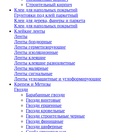
Строительный кирпич
Клеи для напольных покрытий
Грунтовки под клей паркетный
Клеи для дерева, фанеры и паркета
Клеи для напольных покрытий
Клейкие ленты
Ленты
Ленты бордюрные
Ленты герметизирующие
Ленты изоляционные
Ленты клеящие
Ленты клеящие разноцветные
Ленты малярные
Ленты сигнальные
Ленты углозащитные и углоформирующие
Крепеж и Метизы
Гвозди
Барабанные гвозди
Гвозди винтовые
Гвозди ершенные
Гвозди кровельные
Гвозди строительные черные
Гвозди финишные
Гвозди шиферные
Скоба строительная