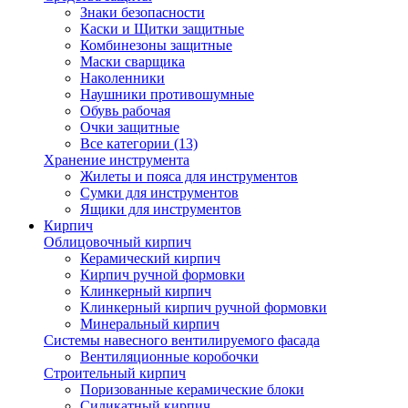
Знаки безопасности
Каски и Щитки защитные
Комбинезоны защитные
Маски сварщика
Наколенники
Наушники противошумные
Обувь рабочая
Очки защитные
Все категории (13)
Хранение инструмента
Жилеты и пояса для инструментов
Сумки для инструментов
Ящики для инструментов
Кирпич
Облицовочный кирпич
Керамический кирпич
Кирпич ручной формовки
Клинкерный кирпич
Клинкерный кирпич ручной формовки
Минеральный кирпич
Системы навесного вентилируемого фасада
Вентиляционные коробочки
Строительный кирпич
Поризованные керамические блоки
Силикатный кирпич