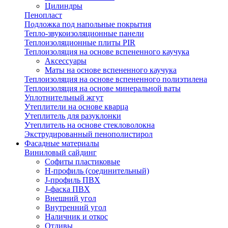
Цилиндры
Пенопласт
Подложка под напольные покрытия
Тепло-звукоизоляционные панели
Теплоизоляционные плиты PIR
Теплоизоляция на основе вспененного каучука
Аксессуары
Маты на основе вспененного каучука
Теплоизоляция на основе вспененного полиэтилена
Теплоизоляция на основе минеральной ваты
Уплотнительный жгут
Утеплители на основе кварца
Утеплитель для разуклонки
Утеплитель на основе стекловолокна
Экструдированный пенополистирол
Фасадные материалы
Виниловый сайдинг
Cофиты пластиковые
H-профиль (соединительный)
J-профиль ПВХ
J-фаска ПВХ
Внешний угол
Внутренний угол
Наличник и откос
Отливы