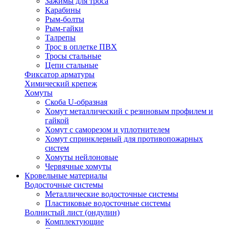
Зажимы для троса
Карабины
Рым-болты
Рым-гайки
Талрепы
Трос в оплетке ПВХ
Тросы стальные
Цепи стальные
Фиксатор арматуры
Химический крепеж
Хомуты
Скоба U-образная
Хомут металлический с резиновым профилем и
гайкой
Хомут с саморезом и уплотнителем
Хомут спринклерный для противопожарных
систем
Хомуты нейлоновые
Червячные хомуты
Кровельные материалы
Водосточные системы
Металлические водосточные системы
Пластиковые водосточные системы
Волнистый лист (ондулин)
Комплектующие