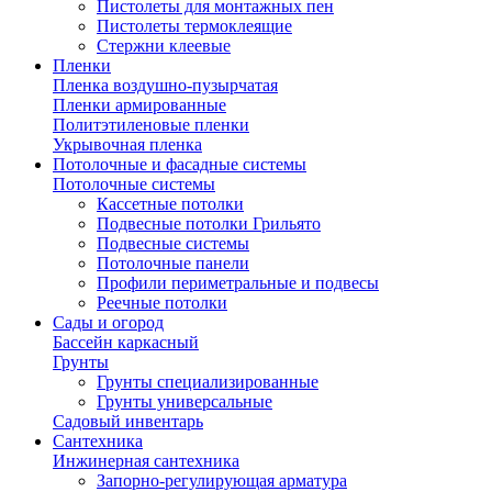
Пистолеты для монтажных пен
Пистолеты термоклеящие
Стержни клеевые
Пленки
Пленка воздушно-пузырчатая
Пленки армированные
Политэтиленовые пленки
Укрывочная пленка
Потолочные и фасадные системы
Потолочные системы
Кассетные потолки
Подвесные потолки Грильято
Подвесные системы
Потолочные панели
Профили периметральные и подвесы
Реечные потолки
Сады и огород
Бассейн каркасный
Грунты
Грунты специализированные
Грунты универсальные
Садовый инвентарь
Сантехника
Инжинерная сантехника
Запорно-регулирующая арматура