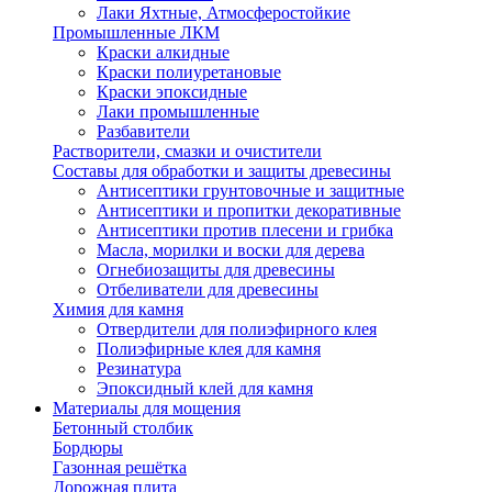
Лаки Яхтные, Атмосферостойкие
Промышленные ЛКМ
Краски алкидные
Краски полиуретановые
Краски эпоксидные
Лаки промышленные
Разбавители
Растворители, смазки и очистители
Составы для обработки и защиты древесины
Антисептики грунтовочные и защитные
Антисептики и пропитки декоративные
Антисептики против плесени и грибка
Масла, морилки и воски для дерева
Огнебиозащиты для древесины
Отбеливатели для древесины
Химия для камня
Отвердители для полиэфирного клея
Полиэфирные клея для камня
Резинатура
Эпоксидный клей для камня
Материалы для мощения
Бетонный столбик
Бордюры
Газонная решётка
Дорожная плита