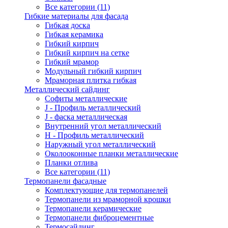
Все категории (11)
Гибкие материалы для фасада
Гибкая доска
Гибкая керамика
Гибкий кирпич
Гибкий кирпич на сетке
Гибкий мрамор
Модульный гибкий кирпич
Мраморная плитка гибкая
Металлический сайдинг
Cофиты металлические
J - Профиль металлический
J - фаска металлическая
Внутренний угол металлический
Н - Профиль металлический
Наружный угол металлический
Околооконные планки металлические
Планки отлива
Все категории (11)
Термопанели фасадные
Комплектующие для термопанелей
Термопанели из мраморной крошки
Термопанели керамические
Термопанели фиброцементные
Термосайдинг