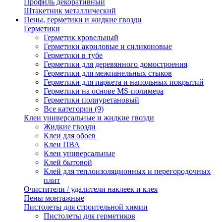
Профиль декоративный
Штакетник металлический
Пены, герметики и жидкие гвозди
Герметики
Герметик кровельный
Герметики акриловые и силиконовые
Герметики в тубе
Герметики для деревянного домостроения
Герметики для межпанельных стыков
Герметики для паркета и напольных покрытий
Герметики на основе MS-полимера
Герметики полиуретановый
Все категории (9)
Клеи универсальные и жидкие гвозди
Жидкие гвозди
Клеи для обоев
Клеи ПВА
Клеи универсальные
Клей бытовой
Клей для теплоизоляционных и перегородочных
плит
Очистители / удалители наклеек и клея
Пены монтажные
Пистолеты для строительной химии
Пистолеты для герметиков