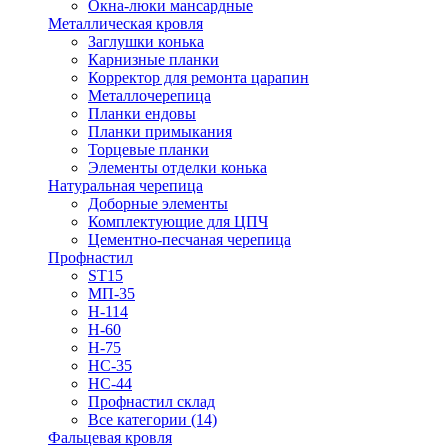
Окна-люки мансардные
Металлическая кровля
Заглушки конька
Карнизные планки
Корректор для ремонта царапин
Металлочерепица
Планки ендовы
Планки примыкания
Торцевые планки
Элементы отделки конька
Натуральная черепица
Доборные элементы
Комплектующие для ЦПЧ
Цементно-песчаная черепица
Профнастил
ST15
МП-35
Н-114
Н-60
Н-75
НС-35
НС-44
Профнастил склад
Все категории (14)
Фальцевая кровля