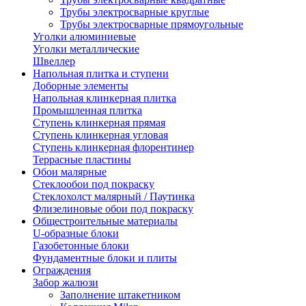
Трубы электросварные круглые
Трубы электросварные прямоугольные
Уголки алюминиевые
Уголки металлические
Швеллер
Напольная плитка и ступени
Доборные элементы
Напольная клинкерная плитка
Промышленная плитка
Ступень клинкерная прямая
Ступень клинкерная угловая
Ступень клинкерная флорентинер
Террасные пластины
Обои малярные
Стеклообои под покраску
Стеклохолст малярный / Паутинка
Флизелиновые обои под покраску
Общестроительные материалы
U-образные блоки
Газобетонные блоки
Фундаментные блоки и плиты
Ограждения
Забор жалюзи
Заполнение штакетником