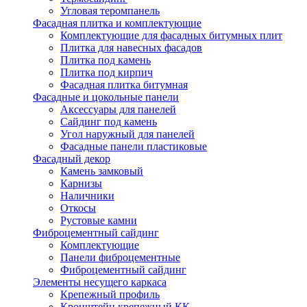
Угловая теромпанель
Фасадная плитка и комплектующие
Комплектующие для фасадных битумных плит
Плитка для навесных фасадов
Плитка под камень
Плитка под кирпич
Фасадная плитка битумная
Фасадные и цокольные панели
Аксессуары для панелей
Сайдинг под камень
Угол наружный для панелей
Фасадные панели пластиковые
Фасадный декор
Камень замковый
Карнизы
Наличники
Откосы
Рустовые камни
Фиброцементный сайдинг
Комплектующие
Панели фиброцементные
Фиброцементный сайдинг
Элементы несущего каркаса
Крепежный профиль
Кронштейн крепежный КК