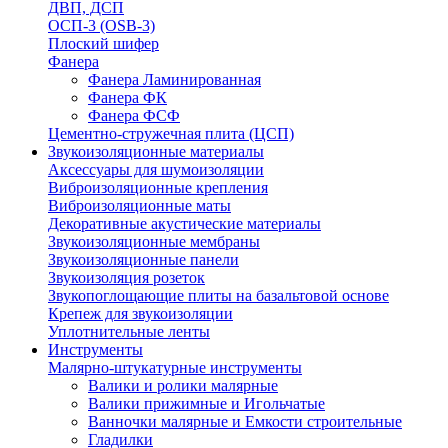
ДВП, ДСП
ОСП-3 (OSB-3)
Плоский шифер
Фанера
Фанера Ламинированная
Фанера ФК
Фанера ФСФ
Цементно-стружечная плита (ЦСП)
Звукоизоляционные материалы
Аксессуары для шумоизоляции
Виброизоляционные крепления
Виброизоляционные маты
Декоративные акустические материалы
Звукоизоляционные мембраны
Звукоизоляционные панели
Звукоизоляция розеток
Звукопоглощающие плиты на базальтовой основе
Крепеж для звукоизоляции
Уплотнительные ленты
Инструменты
Малярно-штукатурные инструменты
Валики и ролики малярные
Валики прижимные и Игольчатые
Ванночки малярные и Емкости строительные
Гладилки