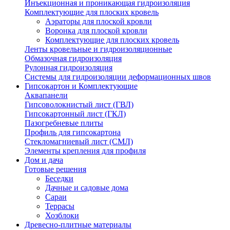
Инъекционная и проникающая гидроизоляция
Комплектующие для плоских кровель
Аэраторы для плоской кровли
Воронка для плоской кровли
Комплектующие для плоских кровель
Ленты кровельные и гидроизоляционные
Обмазочная гидроизоляция
Рулонная гидроизоляция
Системы для гидроизоляции деформационных швов
Гипсокартон и Комплектующие
Аквапанели
Гипсоволокнистый лист (ГВЛ)
Гипсокартонный лист (ГКЛ)
Пазогребневые плиты
Профиль для гипсокартона
Стекломагниевый лист (СМЛ)
Элементы крепления для профиля
Дом и дача
Готовые решения
Беседки
Дачные и садовые дома
Сараи
Террасы
Хозблоки
Древесно-плитные материалы