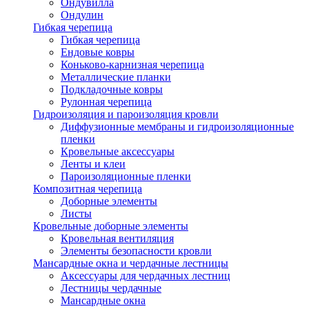
Ондувилла
Ондулин
Гибкая черепица
Гибкая черепица
Ендовые ковры
Коньково-карнизная черепица
Металлические планки
Подкладочные ковры
Рулонная черепица
Гидроизоляция и пароизоляция кровли
Диффузионные мембраны и гидроизоляционные
пленки
Кровельные аксессуары
Ленты и клеи
Пароизоляционные пленки
Композитная черепица
Доборные элементы
Листы
Кровельные доборные элементы
Кровельная вентиляция
Элементы безопасности кровли
Мансардные окна и чердачные лестницы
Аксессуары для чердачных лестниц
Лестницы чердачные
Мансардные окна