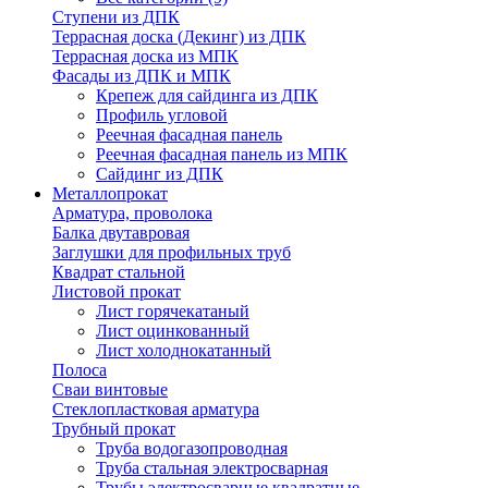
Ступени из ДПК
Террасная доска (Декинг) из ДПК
Террасная доска из МПК
Фасады из ДПК и МПК
Крепеж для сайдинга из ДПК
Профиль угловой
Реечная фасадная панель
Реечная фасадная панель из МПК
Сайдинг из ДПК
Металлопрокат
Арматура, проволока
Балка двутавровая
Заглушки для профильных труб
Квадрат стальной
Листовой прокат
Лист горячекатаный
Лист оцинкованный
Лист холоднокатанный
Полоса
Сваи винтовые
Стеклопластковая арматура
Трубный прокат
Труба водогазопроводная
Труба стальная электросварная
Трубы электросварные квадратные