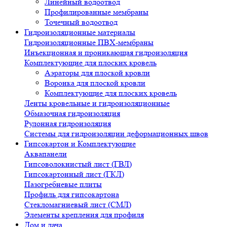
Линейный водоотвод
Профилированные мембраны
Точечный водоотвод
Гидроизоляционные материалы
Гидроизоляционные ПВХ-мембраны
Инъекционная и проникающая гидроизоляция
Комплектующие для плоских кровель
Аэраторы для плоской кровли
Воронка для плоской кровли
Комплектующие для плоских кровель
Ленты кровельные и гидроизоляционные
Обмазочная гидроизоляция
Рулонная гидроизоляция
Системы для гидроизоляции деформационных швов
Гипсокартон и Комплектующие
Аквапанели
Гипсоволокнистый лист (ГВЛ)
Гипсокартонный лист (ГКЛ)
Пазогребневые плиты
Профиль для гипсокартона
Стекломагниевый лист (СМЛ)
Элементы крепления для профиля
Дом и дача