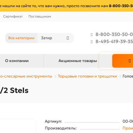
е нашли на сайте то, что вам нужно, просто позвоните нам
8-800-350-5
Сертификат
Поставщикам
8-800-350-50-0
Все категории
8-495-419-39-35
О компании
Акционные товары
о-слесарные инструменты
Торцовые головки и трещотки
Голов
/2 Stels
Артикул:
00-0
Производитель:
Прои