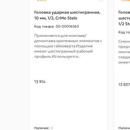
Головка ударная шестигранная,
Голов
10 мм, 1/2, CrMo Stels
шести
1/2 St
00-00016563
Применяется для монтажа/
демонтажа крепежных элементов с
Сменн
помощью гайковерта.Изделия
предн
имеют шестигранный рабочий
монта
профиль.Используется..
соеди
имеет
13 914
13 837
0