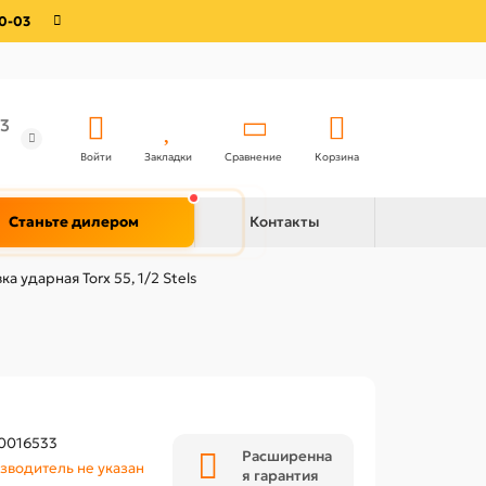
0-03
3
Войти
Закладки
Сравнение
Корзина
Станьте дилером
Контакты
ка ударная Torx 55, 1/2 Stels
0016533
Расширенна
зводитель не указан
я гарантия