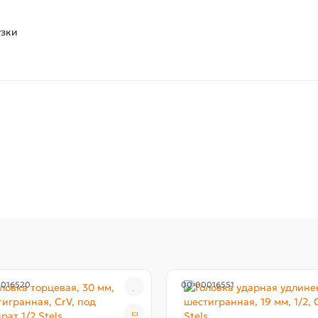
узки
0016520
00-00016551