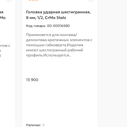
ая
Головка ударная шестигранная,
rMo
8 мм, 1/2, CrMo Stels
00-00016580
Применяется для монтажа/
демонтажа крепежных элементов с
помощью гайковерта.Изделия
тов с
имеют шестигранный рабочий
я
профиль.Используется..
й
Головка т
шестигра
1/2 Stels
13 900
Сменная т
предназн
монтажа 
соединени
имеет дин
13 826
0
0