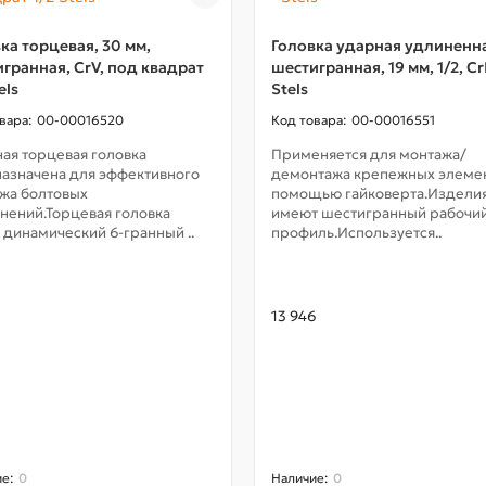
ка торцевая, 30 мм,
Головка ударная удлиненн
гранная, CrV, под квадрат
шестигранная, 19 мм, 1/2, C
els
Stels
00-00016520
00-00016551
ая торцевая головка
Применяется для монтажа/
азначена для эффективного
демонтажа крепежных элемен
жа болтовых
помощью гайковерта.Издели
нений.Торцевая головка
имеют шестигранный рабочи
 динамический 6-гранный ..
профиль.Используется..
13 946
0
0