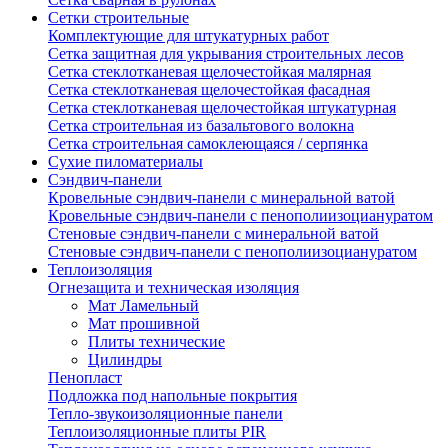
Сетки строительные
Комплектующие для штукатурных работ
Сетка защитная для укрывания строительных лесов
Сетка стеклотканевая щелочестойкая малярная
Сетка стеклотканевая щелочестойкая фасадная
Сетка стеклотканевая щелочестойкая штукатурная
Сетка строительная из базальтового волокна
Сетка строительная самоклеющаяся / серпянка
Сухие пиломатериалы
Сэндвич-панели
Кровельные сэндвич-панели с минеральной ватой
Кровельные сэндвич-панели с пенополиизоциануратом
Стеновые сэндвич-панели с минеральной ватой
Стеновые сэндвич-панели с пенополиизоциануратом
Теплоизоляция
Огнезащита и техническая изоляция
Мат Ламельный
Мат прошивной
Плиты технические
Цилиндры
Пенопласт
Подложка под напольные покрытия
Тепло-звукоизоляционные панели
Теплоизоляционные плиты PIR