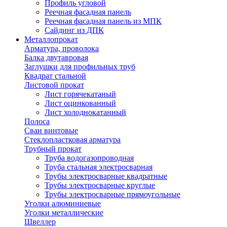
Профиль угловой
Реечная фасадная панель
Реечная фасадная панель из МПК
Сайдинг из ДПК
Металлопрокат
Арматура, проволока
Балка двутавровая
Заглушки для профильных труб
Квадрат стальной
Листовой прокат
Лист горячекатаный
Лист оцинкованный
Лист холоднокатанный
Полоса
Сваи винтовые
Стеклопластковая арматура
Трубный прокат
Труба водогазопроводная
Труба стальная электросварная
Трубы электросварные квадратные
Трубы электросварные круглые
Трубы электросварные прямоугольные
Уголки алюминиевые
Уголки металлические
Швеллер