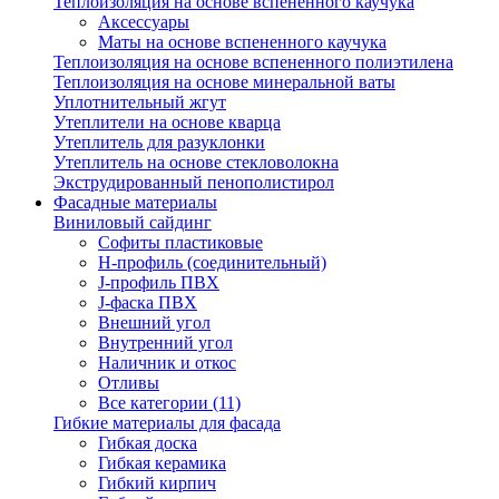
Теплоизоляция на основе вспененного каучука
Аксессуары
Маты на основе вспененного каучука
Теплоизоляция на основе вспененного полиэтилена
Теплоизоляция на основе минеральной ваты
Уплотнительный жгут
Утеплители на основе кварца
Утеплитель для разуклонки
Утеплитель на основе стекловолокна
Экструдированный пенополистирол
Фасадные материалы
Виниловый сайдинг
Cофиты пластиковые
H-профиль (соединительный)
J-профиль ПВХ
J-фаска ПВХ
Внешний угол
Внутренний угол
Наличник и откос
Отливы
Все категории (11)
Гибкие материалы для фасада
Гибкая доска
Гибкая керамика
Гибкий кирпич