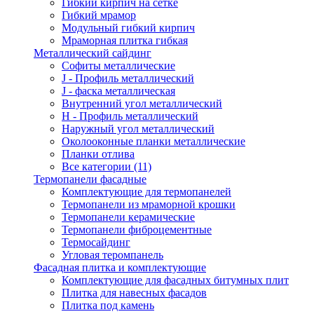
Гибкий кирпич на сетке
Гибкий мрамор
Модульный гибкий кирпич
Мраморная плитка гибкая
Металлический сайдинг
Cофиты металлические
J - Профиль металлический
J - фаска металлическая
Внутренний угол металлический
Н - Профиль металлический
Наружный угол металлический
Околооконные планки металлические
Планки отлива
Все категории (11)
Термопанели фасадные
Комплектующие для термопанелей
Термопанели из мраморной крошки
Термопанели керамические
Термопанели фиброцементные
Термосайдинг
Угловая теромпанель
Фасадная плитка и комплектующие
Комплектующие для фасадных битумных плит
Плитка для навесных фасадов
Плитка под камень