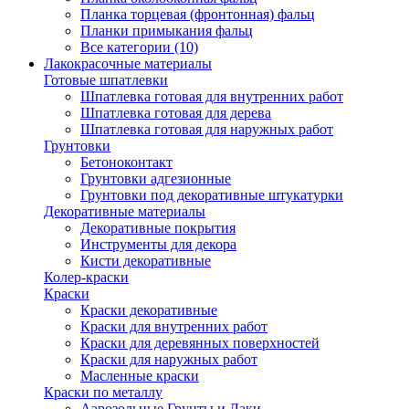
Планка торцевая (фронтонная) фальц
Планки примыкания фальц
Все категории (10)
Лакокрасочные материалы
Готовые шпатлевки
Шпатлевка готовая для внутренних работ
Шпатлевка готовая для дерева
Шпатлевка готовая для наружных работ
Грунтовки
Бетоноконтакт
Грунтовки адгезионные
Грунтовки под декоративные штукатурки
Декоративные материалы
Декоративные покрытия
Инструменты для декора
Кисти декоративные
Колер-краски
Краски
Краски декоративные
Краски для внутренних работ
Краски для деревянных поверхностей
Краски для наружных работ
Масленные краски
Краски по металлу
Аэрозольные Грунты и Лаки