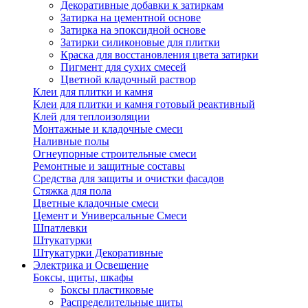
Декоративные добавки к затиркам
Затирка на цементной основе
Затирка на эпоксидной основе
Затирки силиконовые для плитки
Краска для восстановления цвета затирки
Пигмент для сухих смесей
Цветной кладочный раствор
Клеи для плитки и камня
Клеи для плитки и камня готовый реактивный
Клей для теплоизоляции
Монтажные и кладочные смеси
Наливные полы
Огнеупорные строительные смеси
Ремонтные и защитные составы
Средства для защиты и очистки фасадов
Стяжка для пола
Цветные кладочные смеси
Цемент и Универсальные Смеси
Шпатлевки
Штукатурки
Штукатурки Декоративные
Электрика и Освещение
Боксы, щиты, шкафы
Боксы пластиковые
Распределительные щиты