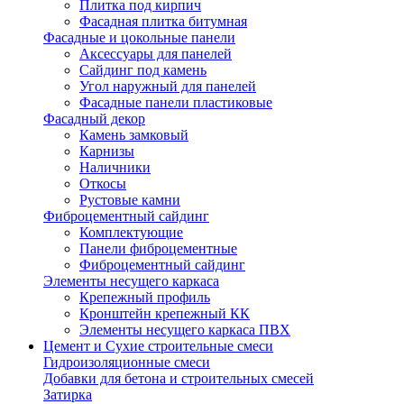
Плитка под кирпич
Фасадная плитка битумная
Фасадные и цокольные панели
Аксессуары для панелей
Сайдинг под камень
Угол наружный для панелей
Фасадные панели пластиковые
Фасадный декор
Камень замковый
Карнизы
Наличники
Откосы
Рустовые камни
Фиброцементный сайдинг
Комплектующие
Панели фиброцементные
Фиброцементный сайдинг
Элементы несущего каркаса
Крепежный профиль
Кронштейн крепежный КК
Элементы несущего каркаса ПВХ
Цемент и Сухие строительные смеси
Гидроизоляционные смеси
Добавки для бетона и строительных смесей
Затирка