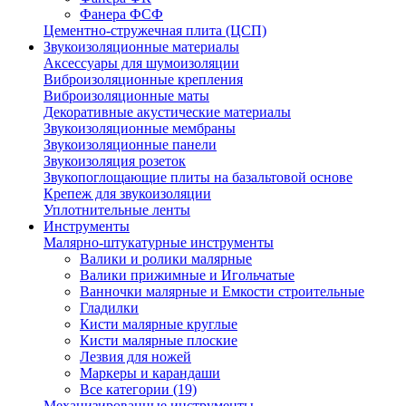
Фанера ФСФ
Цементно-стружечная плита (ЦСП)
Звукоизоляционные материалы
Аксессуары для шумоизоляции
Виброизоляционные крепления
Виброизоляционные маты
Декоративные акустические материалы
Звукоизоляционные мембраны
Звукоизоляционные панели
Звукоизоляция розеток
Звукопоглощающие плиты на базальтовой основе
Крепеж для звукоизоляции
Уплотнительные ленты
Инструменты
Малярно-штукатурные инструменты
Валики и ролики малярные
Валики прижимные и Игольчатые
Ванночки малярные и Емкости строительные
Гладилки
Кисти малярные круглые
Кисти малярные плоские
Лезвия для ножей
Маркеры и карандаши
Все категории (19)
Механизированные инструменты