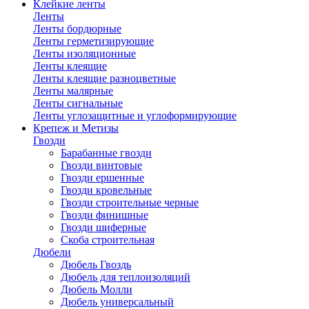
Клейкие ленты
Ленты
Ленты бордюрные
Ленты герметизирующие
Ленты изоляционные
Ленты клеящие
Ленты клеящие разноцветные
Ленты малярные
Ленты сигнальные
Ленты углозащитные и углоформирующие
Крепеж и Метизы
Гвозди
Барабанные гвозди
Гвозди винтовые
Гвозди ершенные
Гвозди кровельные
Гвозди строительные черные
Гвозди финишные
Гвозди шиферные
Скоба строительная
Дюбели
Дюбель Гвоздь
Дюбель для теплоизоляций
Дюбель Молли
Дюбель универсальный