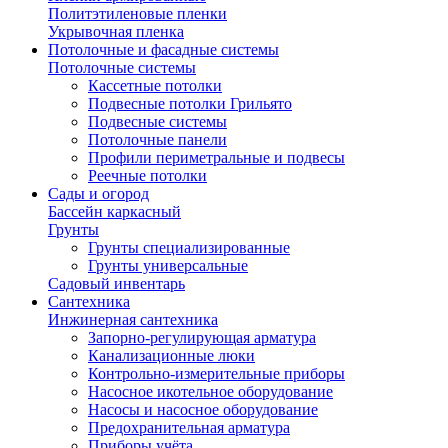
Политэтиленовые пленки
Укрывочная пленка
Потолочные и фасадные системы
Потолочные системы
Кассетные потолки
Подвесные потолки Грильято
Подвесные системы
Потолочные панели
Профили периметральные и подвесы
Реечные потолки
Сады и огород
Бассейн каркасный
Грунты
Грунты специализированные
Грунты универсальные
Садовый инвентарь
Сантехника
Инжинерная сантехника
Запорно-регулирующая арматура
Канализационные люки
Контрольно-измерительные приборы
Насосное икотельное оборудование
Насосы и насосное оборудование
Предохранительная арматура
Приборы учёта