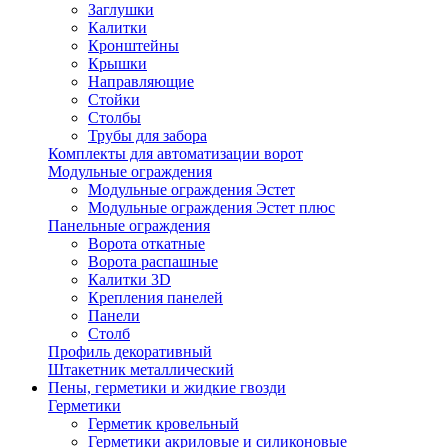
Заглушки
Калитки
Кронштейны
Крышки
Направляющие
Стойки
Столбы
Трубы для забора
Комплекты для автоматизации ворот
Модульные ограждения
Модульные ограждения Эстет
Модульные ограждения Эстет плюс
Панельные ограждения
Ворота откатные
Ворота распашные
Калитки 3D
Крепления панелей
Панели
Столб
Профиль декоративный
Штакетник металлический
Пены, герметики и жидкие гвозди
Герметики
Герметик кровельный
Герметики акриловые и силиконовые