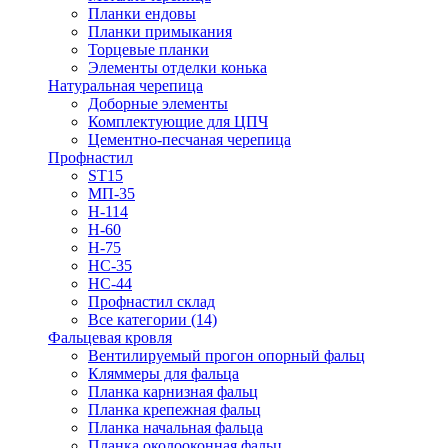
Планки ендовы
Планки примыкания
Торцевые планки
Элементы отделки конька
Натуральная черепица
Доборные элементы
Комплектующие для ЦПЧ
Цементно-песчаная черепица
Профнастил
ST15
МП-35
Н-114
Н-60
Н-75
НС-35
НС-44
Профнастил склад
Все категории (14)
Фальцевая кровля
Вентилируемый прогон опорный фальц
Кляммеры для фальца
Планка карнизная фальц
Планка крепежная фальц
Планка начальная фальца
Планка околооконная фальц