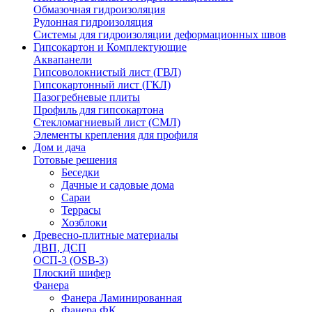
Обмазочная гидроизоляция
Рулонная гидроизоляция
Системы для гидроизоляции деформационных швов
Гипсокартон и Комплектующие
Аквапанели
Гипсоволокнистый лист (ГВЛ)
Гипсокартонный лист (ГКЛ)
Пазогребневые плиты
Профиль для гипсокартона
Стекломагниевый лист (СМЛ)
Элементы крепления для профиля
Дом и дача
Готовые решения
Беседки
Дачные и садовые дома
Сараи
Террасы
Хозблоки
Древесно-плитные материалы
ДВП, ДСП
ОСП-3 (OSB-3)
Плоский шифер
Фанера
Фанера Ламинированная
Фанера ФК