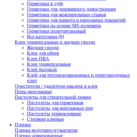
Герметики в тубе
Герметики для деревянного домостроения
Герметики для межпанельных стыков
Герметики для паркета и напольных покрытий
Герметики на основе MS-полимера
Герметики полиуретановый
Все категории (9)
Клеи универсальные и жидкие гвозди
Жидкие гвозди
Клеи для обоев
Клеи ПВА
Клеи универсальные
Клей бытовой
Клей для теплоизоляционных и перегородочных
плит
Очистители / удалители наклеек и клея
Пены монтажные
Пистолеты для строительной химии
Пистолеты для герметиков
Пистолеты для монтажных пен
Пистолеты термоклеящие
Стержни клеевые
Пленки
Пленка воздушно-пузырчатая
Пленки армированные