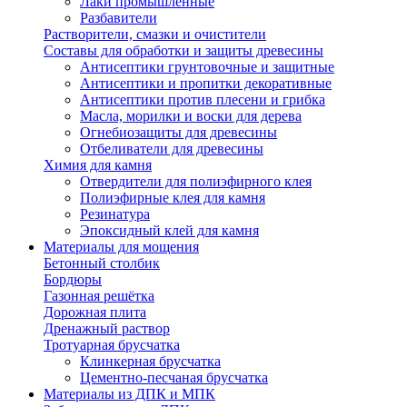
Лаки промышленные
Разбавители
Растворители, смазки и очистители
Составы для обработки и защиты древесины
Антисептики грунтовочные и защитные
Антисептики и пропитки декоративные
Антисептики против плесени и грибка
Масла, морилки и воски для дерева
Огнебиозащиты для древесины
Отбеливатели для древесины
Химия для камня
Отвердители для полиэфирного клея
Полиэфирные клея для камня
Резинатура
Эпоксидный клей для камня
Материалы для мощения
Бетонный столбик
Бордюры
Газонная решётка
Дорожная плита
Дренажный раствор
Тротуарная брусчатка
Клинкерная брусчатка
Цементно-песчаная брусчатка
Материалы из ДПК и МПК