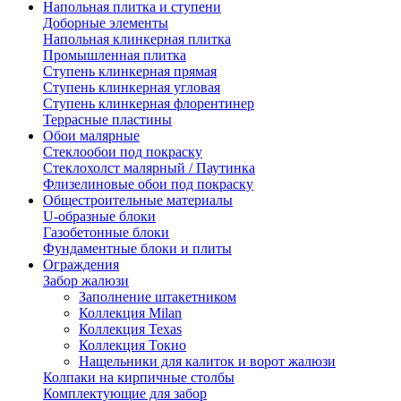
Напольная плитка и ступени
Доборные элементы
Напольная клинкерная плитка
Промышленная плитка
Ступень клинкерная прямая
Ступень клинкерная угловая
Ступень клинкерная флорентинер
Террасные пластины
Обои малярные
Стеклообои под покраску
Стеклохолст малярный / Паутинка
Флизелиновые обои под покраску
Общестроительные материалы
U-образные блоки
Газобетонные блоки
Фундаментные блоки и плиты
Ограждения
Забор жалюзи
Заполнение штакетником
Коллекция Milan
Коллекция Texas
Коллекция Токио
Нащельники для калиток и ворот жалюзи
Колпаки на кирпичные столбы
Комплектующие для забор