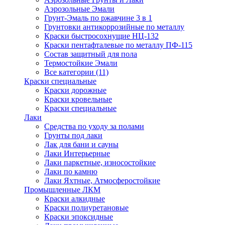
Аэрозольные Эмали
Грунт-Эмаль по ржавчине 3 в 1
Грунтовки антикоррозийные по металлу
Краски быстросохнущие НЦ-132
Краски пентафталевые по металлу ПФ-115
Состав защитный для пола
Термостойкие Эмали
Все категории (11)
Краски специальные
Краски дорожные
Краски кровельные
Краски специальные
Лаки
Cредства по уходу за полами
Грунты под лаки
Лак для бани и сауны
Лаки Интерьерные
Лаки паркетные, износостойкие
Лаки по камню
Лаки Яхтные, Атмосферостойкие
Промышленные ЛКМ
Краски алкидные
Краски полиуретановые
Краски эпоксидные