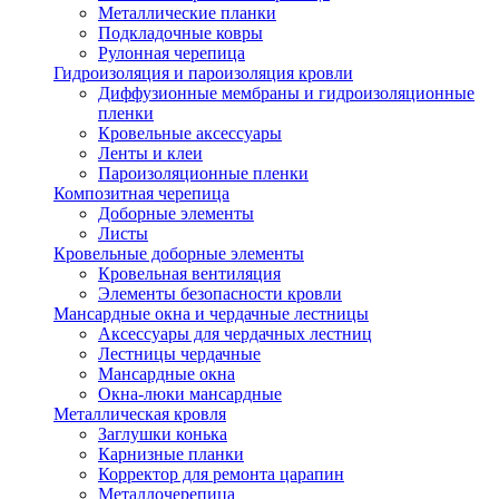
Металлические планки
Подкладочные ковры
Рулонная черепица
Гидроизоляция и пароизоляция кровли
Диффузионные мембраны и гидроизоляционные
пленки
Кровельные аксессуары
Ленты и клеи
Пароизоляционные пленки
Композитная черепица
Доборные элементы
Листы
Кровельные доборные элементы
Кровельная вентиляция
Элементы безопасности кровли
Мансардные окна и чердачные лестницы
Аксессуары для чердачных лестниц
Лестницы чердачные
Мансардные окна
Окна-люки мансардные
Металлическая кровля
Заглушки конька
Карнизные планки
Корректор для ремонта царапин
Металлочерепица