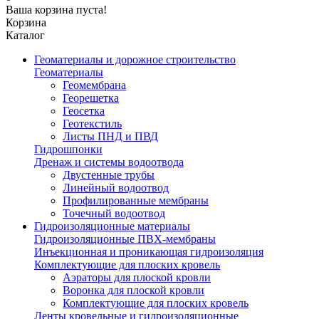
Ваша корзина пуста!
Корзина
Каталог
Геоматериалы и дорожное строительство
Геоматериалы
Геомембрана
Георешетка
Геосетка
Геотекстиль
Листы ПНД и ПВД
Гидрошпонки
Дренаж и системы водоотвода
Двустенные трубы
Линейный водоотвод
Профилированные мембраны
Точечный водоотвод
Гидроизоляционные материалы
Гидроизоляционные ПВХ-мембраны
Инъекционная и проникающая гидроизоляция
Комплектующие для плоских кровель
Аэраторы для плоской кровли
Воронка для плоской кровли
Комплектующие для плоских кровель
Ленты кровельные и гидроизоляционные