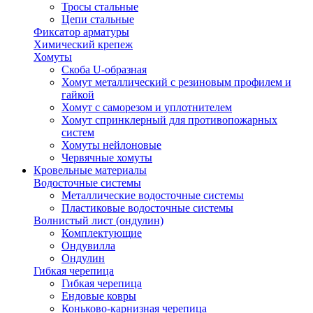
Тросы стальные
Цепи стальные
Фиксатор арматуры
Химический крепеж
Хомуты
Скоба U-образная
Хомут металлический с резиновым профилем и
гайкой
Хомут с саморезом и уплотнителем
Хомут спринклерный для противопожарных
систем
Хомуты нейлоновые
Червячные хомуты
Кровельные материалы
Водосточные системы
Металлические водосточные системы
Пластиковые водосточные системы
Волнистый лист (ондулин)
Комплектующие
Ондувилла
Ондулин
Гибкая черепица
Гибкая черепица
Ендовые ковры
Коньково-карнизная черепица