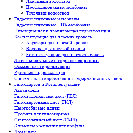
Линейный водоотвод
Профилированные мембраны
Точечный водоотвод
Гидроизоляционные материалы
Гидроизоляционные ПВХ-мембраны
Инъекционная и проникающая гидроизоляция
Комплектующие для плоских кровель
Аэраторы для плоской кровли
Воронка для плоской кровли
Комплектующие для плоских кровель
Ленты кровельные и гидроизоляционные
Обмазочная гидроизоляция
Рулонная гидроизоляция
Системы для гидроизоляции деформационных швов
Гипсокартон и Комплектующие
Аквапанели
Гипсоволокнистый лист (ГВЛ)
Гипсокартонный лист (ГКЛ)
Пазогребневые плиты
Профиль для гипсокартона
Стекломагниевый лист (СМЛ)
Элементы крепления для профиля
Дом и дача