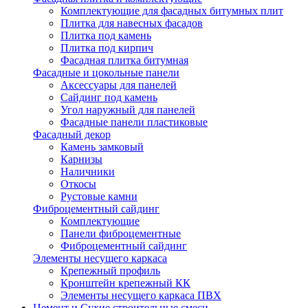
Комплектующие для фасадных битумных плит
Плитка для навесных фасадов
Плитка под камень
Плитка под кирпич
Фасадная плитка битумная
Фасадные и цокольные панели
Аксессуары для панелей
Сайдинг под камень
Угол наружный для панелей
Фасадные панели пластиковые
Фасадный декор
Камень замковый
Карнизы
Наличники
Откосы
Рустовые камни
Фиброцементный сайдинг
Комплектующие
Панели фиброцементные
Фиброцементный сайдинг
Элементы несущего каркаса
Крепежный профиль
Кронштейн крепежный КК
Элементы несущего каркаса ПВХ
Цемент и Сухие строительные смеси