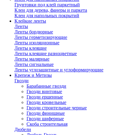
Грунтовки под клей паркетный
Клеи для дерева, фанеры и паркета
Клеи для напольных покрытий
Клейкие ленты
Ленты
Ленты бордюрные
Ленты герметизирующие
Ленты изоляционные
Ленты клеящие
Ленты клеящие разноцветные
Ленты малярные
Ленты сигнальные
Ленты углозащитные и углоформирующие
Крепеж и Метизы
Гвозди
Барабанные гвозди
Гвозди винтовые
Гвозди ершенные
Гвозди кровельные
Гвозди строительные черные
Гвозди финишные
Гвозди шиферные
Скоба строительная
Дюбели
Дюбель Гвоздь