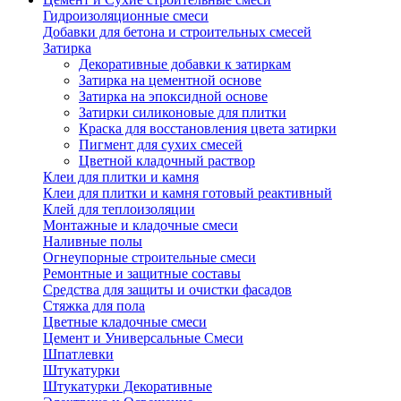
Гидроизоляционные смеси
Добавки для бетона и строительных смесей
Затирка
Декоративные добавки к затиркам
Затирка на цементной основе
Затирка на эпоксидной основе
Затирки силиконовые для плитки
Краска для восстановления цвета затирки
Пигмент для сухих смесей
Цветной кладочный раствор
Клеи для плитки и камня
Клеи для плитки и камня готовый реактивный
Клей для теплоизоляции
Монтажные и кладочные смеси
Наливные полы
Огнеупорные строительные смеси
Ремонтные и защитные составы
Средства для защиты и очистки фасадов
Стяжка для пола
Цветные кладочные смеси
Цемент и Универсальные Смеси
Шпатлевки
Штукатурки
Штукатурки Декоративные