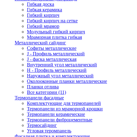
Гибкая доска
Гибкая керамика
Гибкий кирпич
Гибкий кирпич на сетке
Гибкий мрамор
Модульный гибкий кирпич
Мраморная плитка гибкая
Металлический сайдинг
Cофиты металлические
J - Профиль металлический
J - фаска металлическая
Внутренний угол металлический
Н - Профиль металлический
Наружный угол металлический
Околооконные планки металлические
Планки отлива
Все категории (11)
Термопанели фасадные
Комплектующие для термопанелей
Термопанели из мраморной крошки
Термопанели керамические
Термопанели фиброцементные
Термосайдинг
Угловая теромпанель
Фасадная плитка и комплектующие