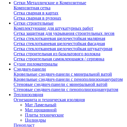
Сетки Металличские и Композитные
Композитная сетка
Сетка сварная в картах
Сетка сварная в рулонах
Сетки строительные
Комплектующие для штукатурных работ
Сетка защитная для укрывания строительных лесов
Сетка стеклотканевая щелочестойкая малярная
Сетка стеклотканевая щелочестойкая фасадная
Сетка стеклотканевая щелочестойкая штукатурная
Сетка строительная из базальтового волокна
Сетка строительная самоклеющаяся / серпянка
Сухие пиломатериалы
Сэндвич-панели
Кровельные сэндвич-панели с минеральной ватой
Кровельные сэндвич-панели с пенополиизоциануратом
Стеновые сэндвич-панели с минеральной ватой
Стеновые сэндвич-панели с пенополиизоциануратом
Теплоизоляция
Огнезащита и техническая изоляция
Мат Ламельный
Мат прошивной
Плиты технические
Цилиндры
Пенопласт