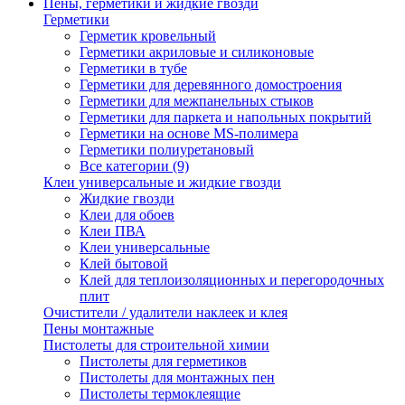
Пены, герметики и жидкие гвозди
Герметики
Герметик кровельный
Герметики акриловые и силиконовые
Герметики в тубе
Герметики для деревянного домостроения
Герметики для межпанельных стыков
Герметики для паркета и напольных покрытий
Герметики на основе MS-полимера
Герметики полиуретановый
Все категории (9)
Клеи универсальные и жидкие гвозди
Жидкие гвозди
Клеи для обоев
Клеи ПВА
Клеи универсальные
Клей бытовой
Клей для теплоизоляционных и перегородочных
плит
Очистители / удалители наклеек и клея
Пены монтажные
Пистолеты для строительной химии
Пистолеты для герметиков
Пистолеты для монтажных пен
Пистолеты термоклеящие