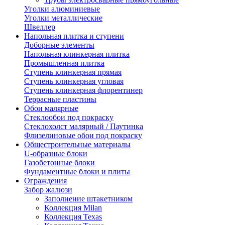
Уголки алюминиевые
Уголки металлические
Швеллер
Напольная плитка и ступени
Доборные элементы
Напольная клинкерная плитка
Промышленная плитка
Ступень клинкерная прямая
Ступень клинкерная угловая
Ступень клинкерная флорентинер
Террасные пластины
Обои малярные
Стеклообои под покраску
Стеклохолст малярный / Паутинка
Флизелиновые обои под покраску
Общестроительные материалы
U-образные блоки
Газобетонные блоки
Фундаментные блоки и плиты
Ограждения
Забор жалюзи
Заполнение штакетником
Коллекция Milan
Коллекция Texas