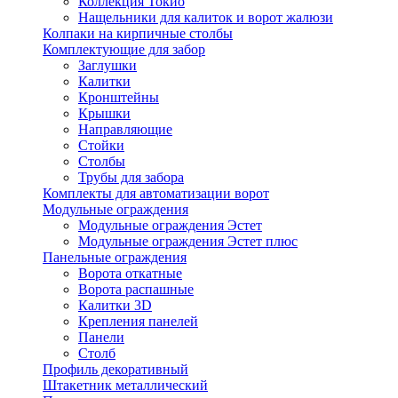
Коллекция Токио
Нащельники для калиток и ворот жалюзи
Колпаки на кирпичные столбы
Комплектующие для забор
Заглушки
Калитки
Кронштейны
Крышки
Направляющие
Стойки
Столбы
Трубы для забора
Комплекты для автоматизации ворот
Модульные ограждения
Модульные ограждения Эстет
Модульные ограждения Эстет плюс
Панельные ограждения
Ворота откатные
Ворота распашные
Калитки 3D
Крепления панелей
Панели
Столб
Профиль декоративный
Штакетник металлический