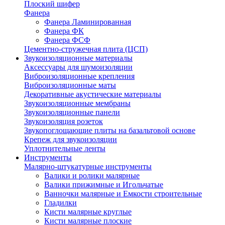
Плоский шифер
Фанера
Фанера Ламинированная
Фанера ФК
Фанера ФСФ
Цементно-стружечная плита (ЦСП)
Звукоизоляционные материалы
Аксессуары для шумоизоляции
Виброизоляционные крепления
Виброизоляционные маты
Декоративные акустические материалы
Звукоизоляционные мембраны
Звукоизоляционные панели
Звукоизоляция розеток
Звукопоглощающие плиты на базальтовой основе
Крепеж для звукоизоляции
Уплотнительные ленты
Инструменты
Малярно-штукатурные инструменты
Валики и ролики малярные
Валики прижимные и Игольчатые
Ванночки малярные и Емкости строительные
Гладилки
Кисти малярные круглые
Кисти малярные плоские