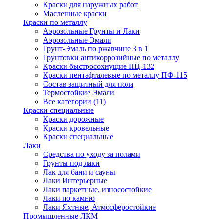
Краски для наружных работ
Масленные краски
Краски по металлу
Аэрозольные Грунты и Лаки
Аэрозольные Эмали
Грунт-Эмаль по ржавчине 3 в 1
Грунтовки антикоррозийные по металлу
Краски быстросохнущие НЦ-132
Краски пентафталевые по металлу ПФ-115
Состав защитный для пола
Термостойкие Эмали
Все категории (11)
Краски специальные
Краски дорожные
Краски кровельные
Краски специальные
Лаки
Cредства по уходу за полами
Грунты под лаки
Лак для бани и сауны
Лаки Интерьерные
Лаки паркетные, износостойкие
Лаки по камню
Лаки Яхтные, Атмосферостойкие
Промышленные ЛКМ