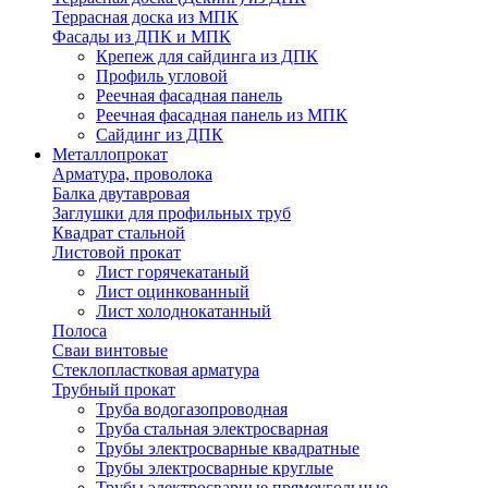
Террасная доска из МПК
Фасады из ДПК и МПК
Крепеж для сайдинга из ДПК
Профиль угловой
Реечная фасадная панель
Реечная фасадная панель из МПК
Сайдинг из ДПК
Металлопрокат
Арматура, проволока
Балка двутавровая
Заглушки для профильных труб
Квадрат стальной
Листовой прокат
Лист горячекатаный
Лист оцинкованный
Лист холоднокатанный
Полоса
Сваи винтовые
Стеклопластковая арматура
Трубный прокат
Труба водогазопроводная
Труба стальная электросварная
Трубы электросварные квадратные
Трубы электросварные круглые
Трубы электросварные прямоугольные