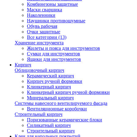
Комбинезоны защитные
Маски сварщика
Наколенники
Наушники противошумные
Обувь рабочая
Очки защитные
Все категории (13)
Хранение инструмента
Жилеты и пояса для инструментов
Сумки для инструментов
Ящики для инструментов
Кирпич
Облицовочный кирпич
Керамический кирпич
Кирпич ручной формовки
Клинкерный кирпич
Клинкерный кирпич ручной формовки
Минеральный кирпич
Системы навесного вентилируемого фасада
Вентиляционные коробочки
Строительный кирпич
Поризованные керамические блоки
Силикатный кирпич
Строительный кирпич
Клеи для напольных покрытий