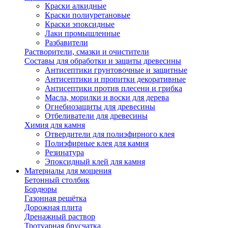
Краски алкидные
Краски полиуретановые
Краски эпоксидные
Лаки промышленные
Разбавители
Растворители, смазки и очистители
Составы для обработки и защиты древесины
Антисептики грунтовочные и защитные
Антисептики и пропитки декоративные
Антисептики против плесени и грибка
Масла, морилки и воски для дерева
Огнебиозащиты для древесины
Отбеливатели для древесины
Химия для камня
Отвердители для полиэфирного клея
Полиэфирные клея для камня
Резинатура
Эпоксидный клей для камня
Материалы для мощения
Бетонный столбик
Бордюры
Газонная решётка
Дорожная плита
Дренажный раствор
Тротуарная брусчатка