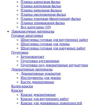
Планка карнизная фальц
Планка крепежная фальц
Планка начальная фальца
Планка околооконная фальц
Планка торцевая (фронтонная) фальц
Планки примыкания фальц
Все категории (10)
Лакокрасочные материалы
Готовые шпатлевки
Шпатлевка готовая для внутренних работ
Шпатлевка готовая для дерева
Шпатлевка готовая для наружных работ
Грунтовки
Бетоноконтакт
Грунтовки адгезионные
Грунтовки под декоративные штукатурки
Декоративные материалы
Декоративные покрытия
Инструменты для декора
Кисти декоративные
Колер-краски
Краски
Краски декоративные
Краски для внутренних работ
Краски для деревянных поверхностей