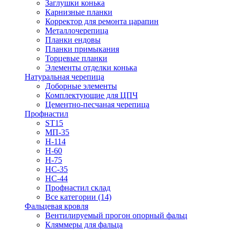
Заглушки конька
Карнизные планки
Корректор для ремонта царапин
Металлочерепица
Планки ендовы
Планки примыкания
Торцевые планки
Элементы отделки конька
Натуральная черепица
Доборные элементы
Комплектующие для ЦПЧ
Цементно-песчаная черепица
Профнастил
ST15
МП-35
Н-114
Н-60
Н-75
НС-35
НС-44
Профнастил склад
Все категории (14)
Фальцевая кровля
Вентилируемый прогон опорный фальц
Кляммеры для фальца