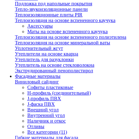
Подложка под напольные покрытия
Тепло-звукоизоляционные панели
Теплоизоляционные плиты PIR
Теплоизоляция на основе вспененного каучука
Аксессуары
Маты на основе вспененного каучука
Теплоизоляция на основе вспененного полиэтилена
Теплоизоляция на основе минеральной ваты
Уплотнительный жгут
Утеплители на основе кварца
Утеплитель для разуклонки
Утеплитель на основе стекловолокна
Экструдированный пенополистирол
Фасадные материалы
Виниловый сайдинг
Cофиты пластиковые
H-профиль (соединительный)
J-профиль ПВХ
J-фаска ПВХ
Внешний угол
Внутренний угол
Наличник и откос
Отливы
Все категории (11)
Гибкие материалы для фасада