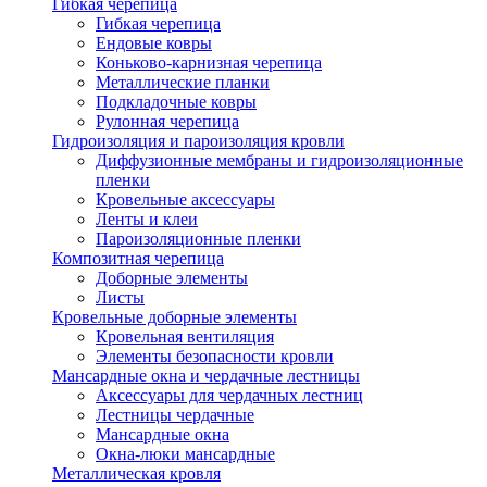
Гибкая черепица
Гибкая черепица
Ендовые ковры
Коньково-карнизная черепица
Металлические планки
Подкладочные ковры
Рулонная черепица
Гидроизоляция и пароизоляция кровли
Диффузионные мембраны и гидроизоляционные
пленки
Кровельные аксессуары
Ленты и клеи
Пароизоляционные пленки
Композитная черепица
Доборные элементы
Листы
Кровельные доборные элементы
Кровельная вентиляция
Элементы безопасности кровли
Мансардные окна и чердачные лестницы
Аксессуары для чердачных лестниц
Лестницы чердачные
Мансардные окна
Окна-люки мансардные
Металлическая кровля