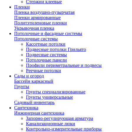
Стержни клеевые
Пленки
Пленка воздушно-пузырчатая
Пленки армированные
Политэтиленовые пленки
Укрывочная пленка
Потолочные и фасадные системы
Потолочные системы
Кассетные потолки
Подвесные потолки Грильято
Подвесные системы
Потолочные панели
Профили периметральные и подвесы
Реечные потолки
Сады и огород
Бассейн каркасный
Грунты
Грунты специализированные
Грунты универсальные
Садовый инвентарь
Сантехника
Инжинерная сантехника
Запорно-регулирующая арматура
Канализационные люки
Контрольно-измерительные приборы