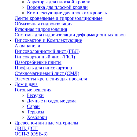
Аэраторы для плоской кровли
Воронка для плоской кровли
Комплектующие для плоских кровель
Ленты кровельные и гидроизоляционные
Обмазочная гидроизоляция
Рулонная гидроизоляция
Системы для гидроизоляции деформационных швов
Гипсокартон и Комплектующие
Аквапанели
Гипсоволокнистый лист (ГВЛ)
Гипсокартонный лист (ГКЛ)
Пазогребневые плиты
Профиль для гипсокартона
Стекломагниевый лист (СМЛ)
Элементы крепления для профиля
Дом и дача
Готовые решения
Беседки
Дачные и садовые дома
Сараи
Террасы
Хозблоки
Древесно-плитные материалы
ДВП, ДСП
ОСП-3 (OSB-3)