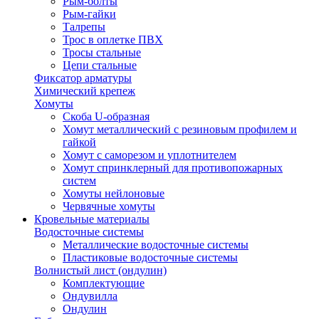
Рым-болты
Рым-гайки
Талрепы
Трос в оплетке ПВХ
Тросы стальные
Цепи стальные
Фиксатор арматуры
Химический крепеж
Хомуты
Скоба U-образная
Хомут металлический с резиновым профилем и
гайкой
Хомут с саморезом и уплотнителем
Хомут спринклерный для противопожарных
систем
Хомуты нейлоновые
Червячные хомуты
Кровельные материалы
Водосточные системы
Металлические водосточные системы
Пластиковые водосточные системы
Волнистый лист (ондулин)
Комплектующие
Ондувилла
Ондулин