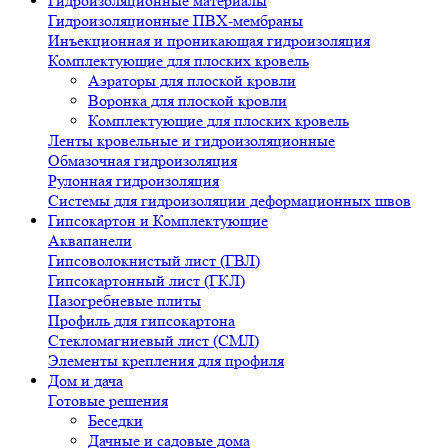
Гидроизоляционные материалы
Гидроизоляционные ПВХ-мембраны
Инъекционная и проникающая гидроизоляция
Комплектующие для плоских кровель
Аэраторы для плоской кровли
Воронка для плоской кровли
Комплектующие для плоских кровель
Ленты кровельные и гидроизоляционные
Обмазочная гидроизоляция
Рулонная гидроизоляция
Системы для гидроизоляции деформационных швов
Гипсокартон и Комплектующие
Аквапанели
Гипсоволокнистый лист (ГВЛ)
Гипсокартонный лист (ГКЛ)
Пазогребневые плиты
Профиль для гипсокартона
Стекломагниевый лист (СМЛ)
Элементы крепления для профиля
Дом и дача
Готовые решения
Беседки
Дачные и садовые дома