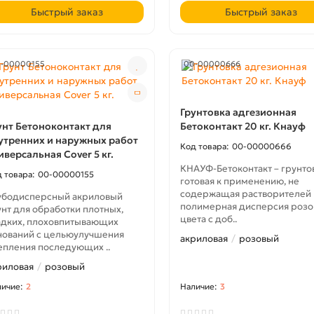
Быстрый заказ
Быстрый заказ
-00000155
00-00000666
Грунтовка адгезионная
унт Бетоноконтакт для
Бетоконтакт 20 кг. Кнауф
утренних и наружных работ
00-00000666
иверсальная Cover 5 кг.
КНАУФ-Бетоконтакт – грунто
00-00000155
готовая к применению, не
содержащая растворителей
убодисперсный акриловый
полимерная дисперсия розо
унт для обработки плотных,
цвета с доб..
адких, плоховпитывающих
нований с цельюулучшения
акриловая
розовый
епления последующих ..
риловая
розовый
2
3