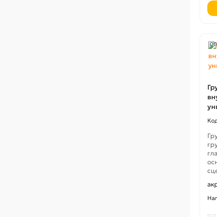
00
Гр
вн
ун
Гр
гр
гл
ос
сц
ак