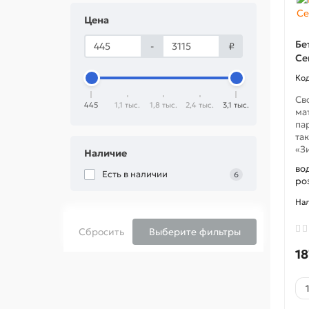
Цена
Бе
-
₽
Ce
Св
445
1,1 тыс.
1,8 тыс.
2,4 тыс.
3,1 тыс.
ма
па
та
«Зи
Наличие
во
Есть в наличии
6
ро
Сбросить
Выберите фильтры
18