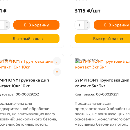
1 ₽
3115 ₽/шт
В корзину
В корзину
Быстрый заказ
Быстрый заказ
-00029252
00-00029251
MPHONY Грунтовка дип
SYMPHONY Грунтовка дип
нтакт 10кг 10кг
контакт 3кг 3кг
00-00029252
00-00029251
едназначена для
Предназначена для
едварительной обработки
предварительной обработки
отных, не впитывающих влагу
плотных, не впитывающих вл
нований: ,монолитного бетона,
оснований: ,монолитного бет
ссивных бетонных потол..
массивных бетонных потол..