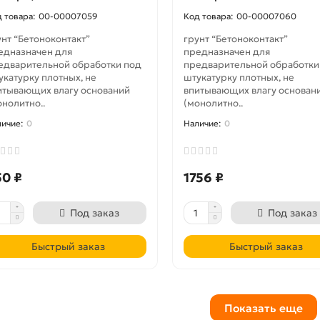
00-00007059
00-00007060
унт “Бетоноконтакт”
грунт “Бетоноконтакт”
едназначен для
предназначен для
едварительной обработки под
предварительной обработки
укатурку плотных, не
штукатурку плотных, не
итывающих влагу оснований
впитывающих влагу основан
онолитно..
(монолитно..
0
0
50 ₽
1756 ₽
Под заказ
Под заказ
Быстрый заказ
Быстрый заказ
Показать еще