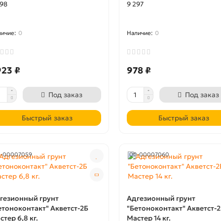
298
9 297
0
0
923 ₽
978 ₽
Под заказ
Под заказ
Быстрый заказ
Быстрый заказ
-00007059
00-00007060
гезионный грунт
Адгезионный грунт
етоноконтакт" Акветст-2Б
"Бетоноконтакт" Акветст-
стер 6,8 кг.
Мастер 14 кг.