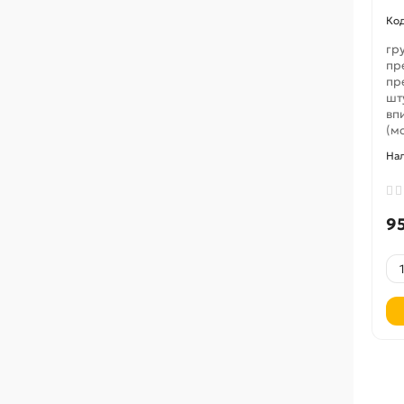
гр
пр
пр
шт
вп
(м
9