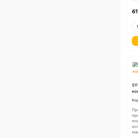
61
00
SY
ко
Пр
пр
пл
ос
ма