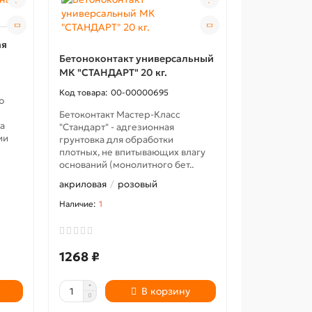
ая
Бетоноконтакт универсальный
МК "СТАНДАРТ" 20 кг.
00-00000695
ю
Бетоконтакт Мастер-Класс
а
"Стандарт" - адгезионная
ии
грунтовка для обработки
плотных, не впитывающих влагу
оснований (монолитного бет..
акриловая
розовый
1
1268 ₽
В корзину