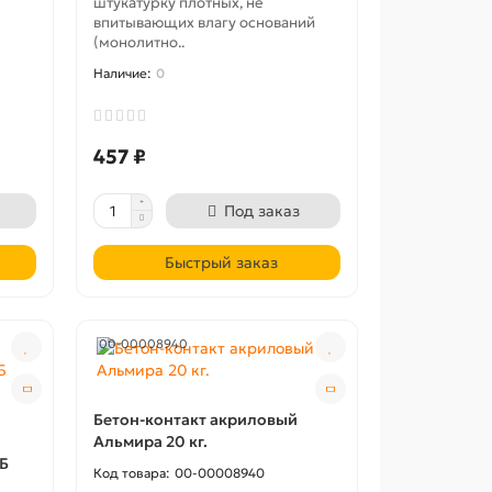
штукатурку плотных, не
впитывающих влагу оснований
(монолитно..
0
457 ₽
Под заказ
Быстрый заказ
00-00008940
Бетон-контакт акриловый
Альмира 20 кг.
2Б
00-00008940