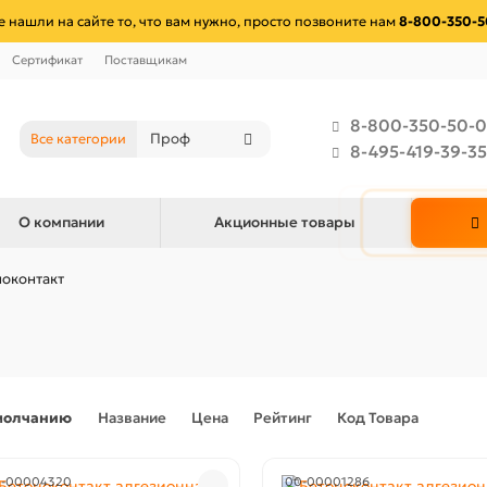
е нашли на сайте то, что вам нужно, просто позвоните нам
8-800-350-5
Сертификат
Поставщикам
8-800-350-50-0
Все категории
8-495-419-39-35
О компании
Акционные товары
ноконтакт
молчанию
Название
Цена
Рейтинг
Код Товара
-00004320
00-00001286