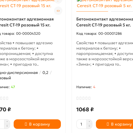
тоноконтакт адгезионная
Бетоноконтакт адгезионн
resit СТ-19 розовый 15 кг.
Ceresit СТ-19 розовый 5 кг.
00-00004320
00-00001286
ойства • повышает адгезию
Свойства • повышает адгези
териалов к бетону; •
материалов к бетону; •
ропроницаемая; • доступна
паропроницаемая; • доступн
кже в морозостойкой версии
также в морозостойкой верс
ма»; • пригодна то..
«Зима»; • пригодна то..
дно-дисперсионная
0,2
зовый
47
4
70 ₽
1068 ₽
В корзину
В корзину