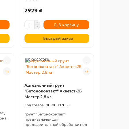
2929 ₽
В корзину
Быстрый заказ
00-00007058
Адгезионный грунт
"Бетоноконтакт" Акветст-2Б
Мастер 2,8 кг.
00-00007058
агу
грунт “Бетоноконтакт”
она,
предназначен для
предварительной обработки под