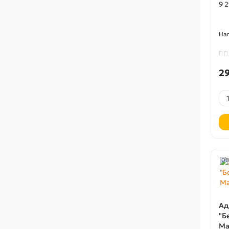
9 
2
00
Ад
"Б
Ма