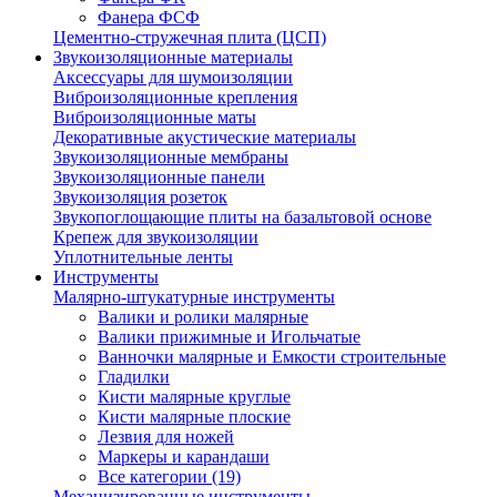
Фанера ФСФ
Цементно-стружечная плита (ЦСП)
Звукоизоляционные материалы
Аксессуары для шумоизоляции
Виброизоляционные крепления
Виброизоляционные маты
Декоративные акустические материалы
Звукоизоляционные мембраны
Звукоизоляционные панели
Звукоизоляция розеток
Звукопоглощающие плиты на базальтовой основе
Крепеж для звукоизоляции
Уплотнительные ленты
Инструменты
Малярно-штукатурные инструменты
Валики и ролики малярные
Валики прижимные и Игольчатые
Ванночки малярные и Емкости строительные
Гладилки
Кисти малярные круглые
Кисти малярные плоские
Лезвия для ножей
Маркеры и карандаши
Все категории (19)
Механизированные инструменты