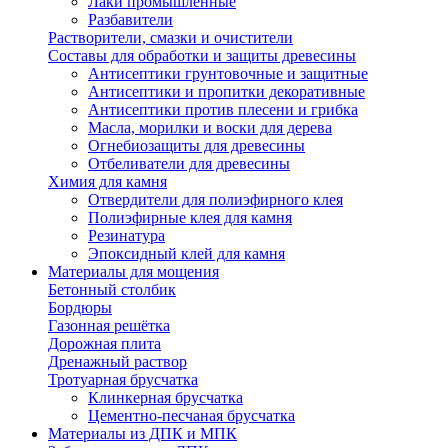
Лаки промышленные
Разбавители
Растворители, смазки и очистители
Составы для обработки и защиты древесины
Антисептики грунтовочные и защитные
Антисептики и пропитки декоративные
Антисептики против плесени и грибка
Масла, морилки и воски для дерева
Огнебиозащиты для древесины
Отбеливатели для древесины
Химия для камня
Отвердители для полиэфирного клея
Полиэфирные клея для камня
Резинатура
Эпоксидный клей для камня
Материалы для мощения
Бетонный столбик
Бордюры
Газонная решётка
Дорожная плита
Дренажный раствор
Тротуарная брусчатка
Клинкерная брусчатка
Цементно-песчаная брусчатка
Материалы из ДПК и МПК