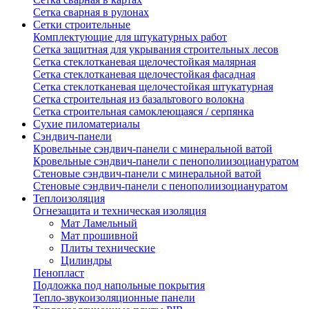
Сетка сварная в рулонах
Сетки строительные
Комплектующие для штукатурных работ
Сетка защитная для укрывания строительных лесов
Сетка стеклотканевая щелочестойкая малярная
Сетка стеклотканевая щелочестойкая фасадная
Сетка стеклотканевая щелочестойкая штукатурная
Сетка строительная из базальтового волокна
Сетка строительная самоклеющаяся / серпянка
Сухие пиломатериалы
Сэндвич-панели
Кровельные сэндвич-панели с минеральной ватой
Кровельные сэндвич-панели с пенополиизоциануратом
Стеновые сэндвич-панели с минеральной ватой
Стеновые сэндвич-панели с пенополиизоциануратом
Теплоизоляция
Огнезащита и техническая изоляция
Мат Ламельный
Мат прошивной
Плиты технические
Цилиндры
Пенопласт
Подложка под напольные покрытия
Тепло-звукоизоляционные панели