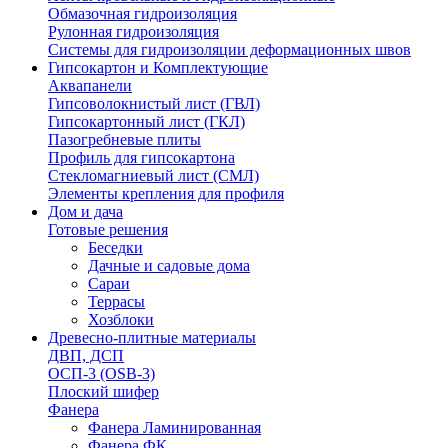
Обмазочная гидроизоляция
Рулонная гидроизоляция
Системы для гидроизоляции деформационных швов
Гипсокартон и Комплектующие
Аквапанели
Гипсоволокнистый лист (ГВЛ)
Гипсокартонный лист (ГКЛ)
Пазогребневые плиты
Профиль для гипсокартона
Стекломагниевый лист (СМЛ)
Элементы крепления для профиля
Дом и дача
Готовые решения
Беседки
Дачные и садовые дома
Сараи
Террасы
Хозблоки
Древесно-плитные материалы
ДВП, ДСП
ОСП-3 (OSB-3)
Плоский шифер
Фанера
Фанера Ламинированная
Фанера ФК