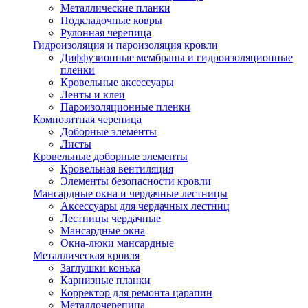
Металлические планки
Подкладочные ковры
Рулонная черепица
Гидроизоляция и пароизоляция кровли
Диффузионные мембраны и гидроизоляционные
пленки
Кровельные аксессуары
Ленты и клеи
Пароизоляционные пленки
Композитная черепица
Доборные элементы
Листы
Кровельные доборные элементы
Кровельная вентиляция
Элементы безопасности кровли
Мансардные окна и чердачные лестницы
Аксессуары для чердачных лестниц
Лестницы чердачные
Мансардные окна
Окна-люки мансардные
Металлическая кровля
Заглушки конька
Карнизные планки
Корректор для ремонта царапин
Металлочерепица