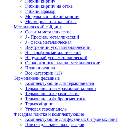
Гибкий кирпич
Гибкий кирпич на сетке
Гибкий мрамор
Модульный гибкий кирпич
Мраморная плитка гибкая
Металлический сайдинг
Cофиты металлические
J - Профиль металлический
J - фаска металлическая
Внутренний угол металлический
Н - Профиль металлический
Наружный угол металлический
Околооконные планки металлические
Планки отлива
Все категории (11)
Термопанели фасадные
Комплектующие для термопанелей
Термопанели из мраморной крошки
Термопанели керамические
Термопанели фиброцементные
Термосайдинг
Угловая теромпанель
Фасадная плитка и комплектующие
Комплектующие для фасадных битумных плит
Плитка для навесных фасадов