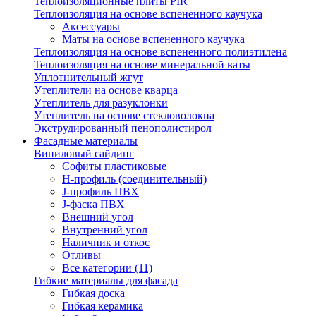
Теплоизоляционные плиты PIR
Теплоизоляция на основе вспененного каучука
Аксессуары
Маты на основе вспененного каучука
Теплоизоляция на основе вспененного полиэтилена
Теплоизоляция на основе минеральной ваты
Уплотнительный жгут
Утеплители на основе кварца
Утеплитель для разуклонки
Утеплитель на основе стекловолокна
Экструдированный пенополистирол
Фасадные материалы
Виниловый сайдинг
Cофиты пластиковые
H-профиль (соединительный)
J-профиль ПВХ
J-фаска ПВХ
Внешний угол
Внутренний угол
Наличник и откос
Отливы
Все категории (11)
Гибкие материалы для фасада
Гибкая доска
Гибкая керамика