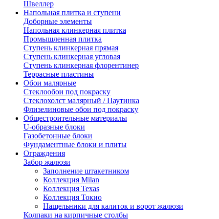
Швеллер
Напольная плитка и ступени
Доборные элементы
Напольная клинкерная плитка
Промышленная плитка
Ступень клинкерная прямая
Ступень клинкерная угловая
Ступень клинкерная флорентинер
Террасные пластины
Обои малярные
Стеклообои под покраску
Стеклохолст малярный / Паутинка
Флизелиновые обои под покраску
Общестроительные материалы
U-образные блоки
Газобетонные блоки
Фундаментные блоки и плиты
Ограждения
Забор жалюзи
Заполнение штакетником
Коллекция Milan
Коллекция Texas
Коллекция Токио
Нащельники для калиток и ворот жалюзи
Колпаки на кирпичные столбы