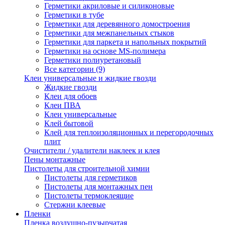
Герметики акриловые и силиконовые
Герметики в тубе
Герметики для деревянного домостроения
Герметики для межпанельных стыков
Герметики для паркета и напольных покрытий
Герметики на основе MS-полимера
Герметики полиуретановый
Все категории (9)
Клеи универсальные и жидкие гвозди
Жидкие гвозди
Клеи для обоев
Клеи ПВА
Клеи универсальные
Клей бытовой
Клей для теплоизоляционных и перегородочных
плит
Очистители / удалители наклеек и клея
Пены монтажные
Пистолеты для строительной химии
Пистолеты для герметиков
Пистолеты для монтажных пен
Пистолеты термоклеящие
Стержни клеевые
Пленки
Пленка воздушно-пузырчатая