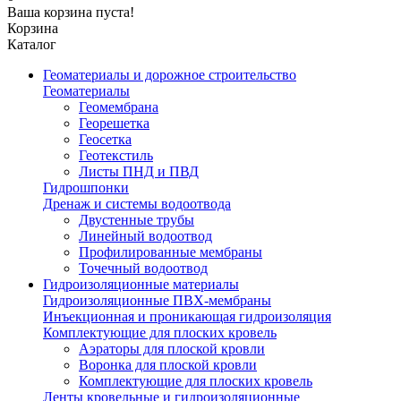
Ваша корзина пуста!
Корзина
Каталог
Геоматериалы и дорожное строительство
Геоматериалы
Геомембрана
Георешетка
Геосетка
Геотекстиль
Листы ПНД и ПВД
Гидрошпонки
Дренаж и системы водоотвода
Двустенные трубы
Линейный водоотвод
Профилированные мембраны
Точечный водоотвод
Гидроизоляционные материалы
Гидроизоляционные ПВХ-мембраны
Инъекционная и проникающая гидроизоляция
Комплектующие для плоских кровель
Аэраторы для плоской кровли
Воронка для плоской кровли
Комплектующие для плоских кровель
Ленты кровельные и гидроизоляционные