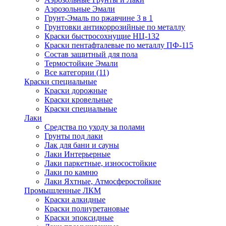
Аэрозольные Эмали
Грунт-Эмаль по ржавчине 3 в 1
Грунтовки антикоррозийные по металлу
Краски быстросохнущие НЦ-132
Краски пентафталевые по металлу ПФ-115
Состав защитный для пола
Термостойкие Эмали
Все категории (11)
Краски специальные
Краски дорожные
Краски кровельные
Краски специальные
Лаки
Cредства по уходу за полами
Грунты под лаки
Лак для бани и сауны
Лаки Интерьерные
Лаки паркетные, износостойкие
Лаки по камню
Лаки Яхтные, Атмосферостойкие
Промышленные ЛКМ
Краски алкидные
Краски полиуретановые
Краски эпоксидные