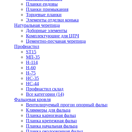
Планки ендовы
Планки примыкания
Торцевые планки
Элементы отделки конька
Натуральная черепица
Доборные элементы
Комплектующие для ЦПЧ
Цементно-песчаная черепица
Профнастил
ST15
МП-35
Н-114
Н-60
Н-75
НС-35
НС-44
Профнастил склад
Все категории (14)
Фальцевая кровля
Вентилируемый прогон опорный фальц
Кляммеры для фальца
Планка карнизная фальц
Планка крепежная фальц
Планка начальная фальца
Планка околооконная фальц