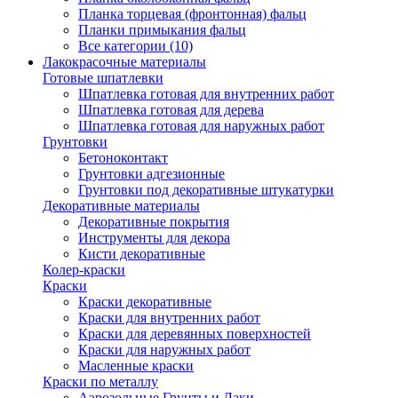
Планка торцевая (фронтонная) фальц
Планки примыкания фальц
Все категории (10)
Лакокрасочные материалы
Готовые шпатлевки
Шпатлевка готовая для внутренних работ
Шпатлевка готовая для дерева
Шпатлевка готовая для наружных работ
Грунтовки
Бетоноконтакт
Грунтовки адгезионные
Грунтовки под декоративные штукатурки
Декоративные материалы
Декоративные покрытия
Инструменты для декора
Кисти декоративные
Колер-краски
Краски
Краски декоративные
Краски для внутренних работ
Краски для деревянных поверхностей
Краски для наружных работ
Масленные краски
Краски по металлу
Аэрозольные Грунты и Лаки