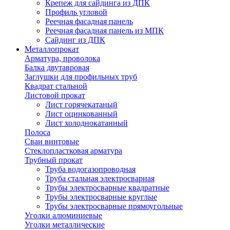
Крепеж для сайдинга из ДПК
Профиль угловой
Реечная фасадная панель
Реечная фасадная панель из МПК
Сайдинг из ДПК
Металлопрокат
Арматура, проволока
Балка двутавровая
Заглушки для профильных труб
Квадрат стальной
Листовой прокат
Лист горячекатаный
Лист оцинкованный
Лист холоднокатанный
Полоса
Сваи винтовые
Стеклопластковая арматура
Трубный прокат
Труба водогазопроводная
Труба стальная электросварная
Трубы электросварные квадратные
Трубы электросварные круглые
Трубы электросварные прямоугольные
Уголки алюминиевые
Уголки металлические