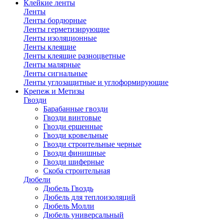
Клейкие ленты
Ленты
Ленты бордюрные
Ленты герметизирующие
Ленты изоляционные
Ленты клеящие
Ленты клеящие разноцветные
Ленты малярные
Ленты сигнальные
Ленты углозащитные и углоформирующие
Крепеж и Метизы
Гвозди
Барабанные гвозди
Гвозди винтовые
Гвозди ершенные
Гвозди кровельные
Гвозди строительные черные
Гвозди финишные
Гвозди шиферные
Скоба строительная
Дюбели
Дюбель Гвоздь
Дюбель для теплоизоляций
Дюбель Молли
Дюбель универсальный