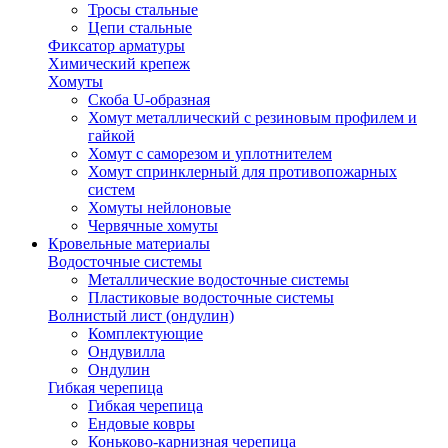
Тросы стальные
Цепи стальные
Фиксатор арматуры
Химический крепеж
Хомуты
Скоба U-образная
Хомут металлический с резиновым профилем и
гайкой
Хомут с саморезом и уплотнителем
Хомут спринклерный для противопожарных
систем
Хомуты нейлоновые
Червячные хомуты
Кровельные материалы
Водосточные системы
Металлические водосточные системы
Пластиковые водосточные системы
Волнистый лист (ондулин)
Комплектующие
Ондувилла
Ондулин
Гибкая черепица
Гибкая черепица
Ендовые ковры
Коньково-карнизная черепица