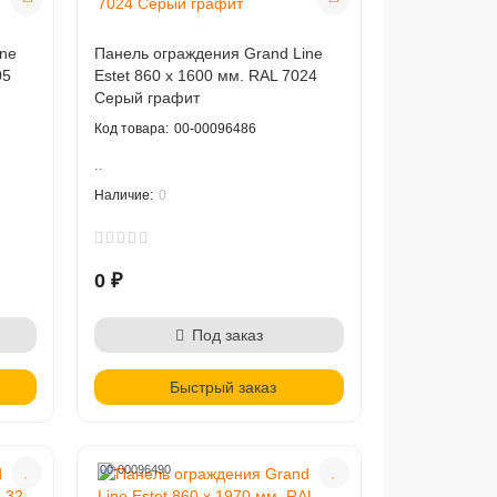
ne
Панель ограждения Grand Line
05
Estet 860 х 1600 мм. RAL 7024
Серый графит
00-00096486
..
0
0 ₽
Под заказ
Быстрый заказ
00-00096490