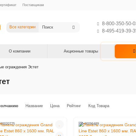
ертификат
Поставщикам
8-800-350-50-0
Все категории
8-495-419-39-3
О компании
Акционные товары
е ограждения Эстет
тет
молчанию
Название
Цена
Рейтинг
Код Товара
-00020775
00-00096489