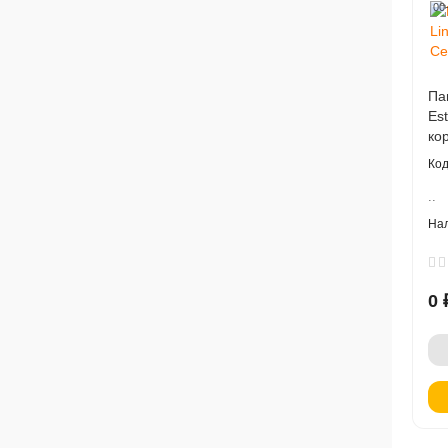
00
Па
Es
ко
..
0 