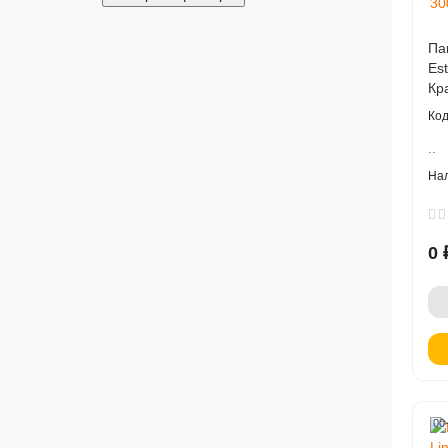
Па
Es
Кр
..
0 
00