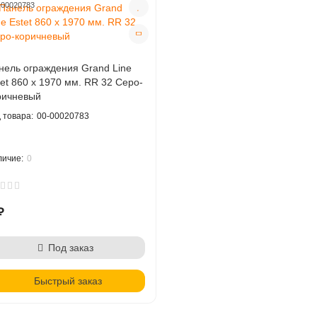
-00020783
нель ограждения Grand Line
tet 860 х 1970 мм. RR 32 Серо-
ричневый
00-00020783
0
₽
Под заказ
Быстрый заказ