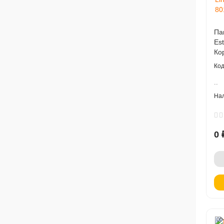
Па
Es
Ко
..
0 
00