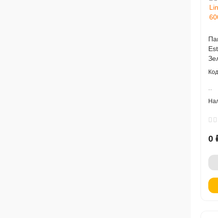
Па
Es
Зе
..
0 