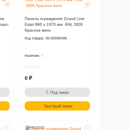
ne
Панель ограждения Grand Line
Серо-
Estet 860 х 1970 мм. RAL 3005
Красное вино
00-00096490
..
0
0 ₽
Под заказ
Быстрый заказ
00-00020782