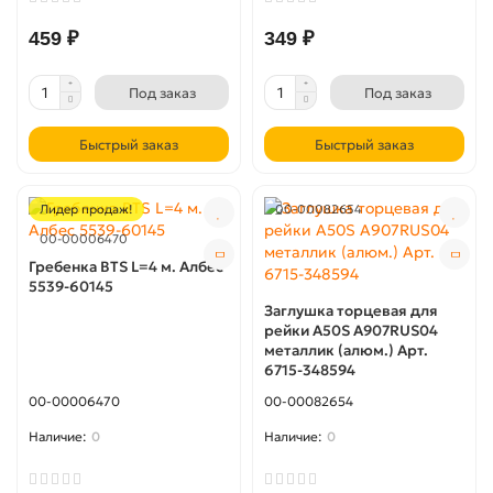
459 ₽
349 ₽
Под заказ
Под заказ
Быстрый заказ
Быстрый заказ
Лидер продаж!
00-00082654
00-00006470
Гребенка BTS L=4 м. Албес
5539-60145
Заглушка тoрцевая для
рейки A50S A907RUS04
металлик (алюм.) Арт.
6715-348594
00-00006470
00-00082654
0
0