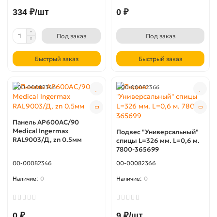
334 ₽/шт
0 ₽
Под заказ
Под заказ
Быстрый заказ
Быстрый заказ
00-00082346
00-00082366
Панель AP600АС/90
Medical Ingermax
Подвес "Универсальный"
RAL9003/Д, zn 0.5мм
спицы L=326 мм. L=0,6 м.
7800-365699
00-00082346
00-00082366
0
0
0 ₽
9 ₽/шт