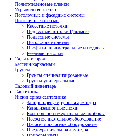
Политэтиленовые пленки
Укрывочная пленка
Потолочные и фасадные системы
Потолочные системы
Кассетные потолки
Подвесные потолки Грильято
Подвесные системы
Потолочные панели
Профили периметральные и подвесы
Реечные потолки
Сады и огород
Бассейн каркасный
Грунты
Грунты специализированные
Грунты универсальные
Садовый инвентарь
Сантехника
Инжинерная сантехника
Запорно-регулирующая арматура
Канализационные люки
Контрольно-измерительные приборы
Насосное икотельное оборудование
Насосы и насосное оборудование
Предохранительная арматура
Приборы учёта