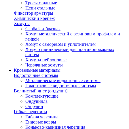
Тросы стальные
Цепи стальные
Фиксатор арматуры
Химический крепеж
Хомуты
Скоба U-образная
Хомут металлический с резиновым профилем и
гайкой
Хомут с саморезом и уплотнителем
Хомут спринклерный для противопожарных
систем
Хомуты нейлоновые
Червячные хомуты
Кровельные материалы
Водосточные системы
Металлические водосточные системы
Пластиковые водосточные системы
Волнистый лист (ондулин)
Комплектующие
Ондувилла
Ондулин
Гибкая черепица
Гибкая черепица
Ендовые ковры
Коньково-карнизная черепица