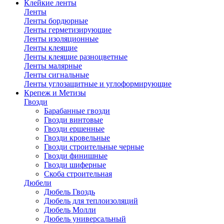
Клейкие ленты
Ленты
Ленты бордюрные
Ленты герметизирующие
Ленты изоляционные
Ленты клеящие
Ленты клеящие разноцветные
Ленты малярные
Ленты сигнальные
Ленты углозащитные и углоформирующие
Крепеж и Метизы
Гвозди
Барабанные гвозди
Гвозди винтовые
Гвозди ершенные
Гвозди кровельные
Гвозди строительные черные
Гвозди финишные
Гвозди шиферные
Скоба строительная
Дюбели
Дюбель Гвоздь
Дюбель для теплоизоляций
Дюбель Молли
Дюбель универсальный