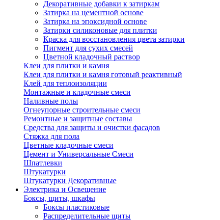
Декоративные добавки к затиркам
Затирка на цементной основе
Затирка на эпоксидной основе
Затирки силиконовые для плитки
Краска для восстановления цвета затирки
Пигмент для сухих смесей
Цветной кладочный раствор
Клеи для плитки и камня
Клеи для плитки и камня готовый реактивный
Клей для теплоизоляции
Монтажные и кладочные смеси
Наливные полы
Огнеупорные строительные смеси
Ремонтные и защитные составы
Средства для защиты и очистки фасадов
Стяжка для пола
Цветные кладочные смеси
Цемент и Универсальные Смеси
Шпатлевки
Штукатурки
Штукатурки Декоративные
Электрика и Освещение
Боксы, щиты, шкафы
Боксы пластиковые
Распределительные щиты