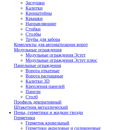
Заглушки
Калитки
Кронштейны
Крышки
Направляющие
Стойки
Столбы
Трубы для забора
Комплекты для автоматизации ворот
Модульные ограждения
Модульные ограждения Эстет
Модульные ограждения Эстет плюс
Панельные ограждения
Ворота откатные
Ворота распашные
Калитки 3D
Крепления панелей
Панели
Столб
Профиль декоративный
Штакетник металлический
Пены, герметики и жидкие гвозди
Герметики
Герметик кровельный
Герметики акриловые и силиконовые