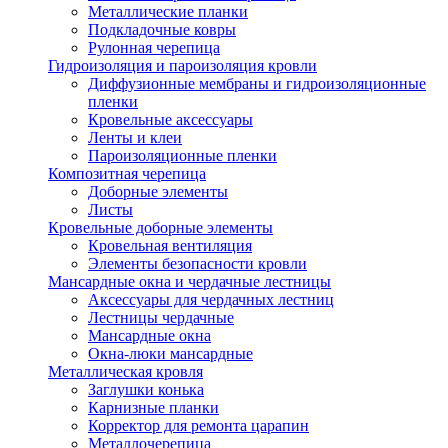
Металлические планки
Подкладочные ковры
Рулонная черепица
Гидроизоляция и пароизоляция кровли
Диффузионные мембраны и гидроизоляционные
пленки
Кровельные аксессуары
Ленты и клеи
Пароизоляционные пленки
Композитная черепица
Доборные элементы
Листы
Кровельные доборные элементы
Кровельная вентиляция
Элементы безопасности кровли
Мансардные окна и чердачные лестницы
Аксессуары для чердачных лестниц
Лестницы чердачные
Мансардные окна
Окна-люки мансардные
Металлическая кровля
Заглушки конька
Карнизные планки
Корректор для ремонта царапин
Металлочерепица