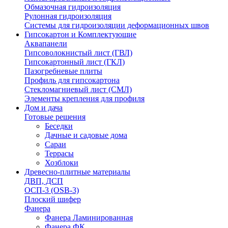
Обмазочная гидроизоляция
Рулонная гидроизоляция
Системы для гидроизоляции деформационных швов
Гипсокартон и Комплектующие
Аквапанели
Гипсоволокнистый лист (ГВЛ)
Гипсокартонный лист (ГКЛ)
Пазогребневые плиты
Профиль для гипсокартона
Стекломагниевый лист (СМЛ)
Элементы крепления для профиля
Дом и дача
Готовые решения
Беседки
Дачные и садовые дома
Сараи
Террасы
Хозблоки
Древесно-плитные материалы
ДВП, ДСП
ОСП-3 (OSB-3)
Плоский шифер
Фанера
Фанера Ламинированная
Фанера ФК