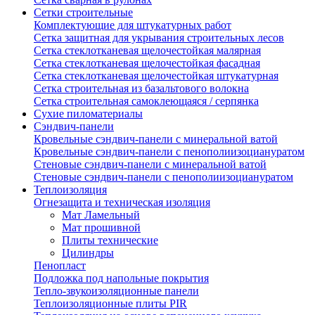
Сетки строительные
Комплектующие для штукатурных работ
Сетка защитная для укрывания строительных лесов
Сетка стеклотканевая щелочестойкая малярная
Сетка стеклотканевая щелочестойкая фасадная
Сетка стеклотканевая щелочестойкая штукатурная
Сетка строительная из базальтового волокна
Сетка строительная самоклеющаяся / серпянка
Сухие пиломатериалы
Сэндвич-панели
Кровельные сэндвич-панели с минеральной ватой
Кровельные сэндвич-панели с пенополиизоциануратом
Стеновые сэндвич-панели с минеральной ватой
Стеновые сэндвич-панели с пенополиизоциануратом
Теплоизоляция
Огнезащита и техническая изоляция
Мат Ламельный
Мат прошивной
Плиты технические
Цилиндры
Пенопласт
Подложка под напольные покрытия
Тепло-звукоизоляционные панели
Теплоизоляционные плиты PIR