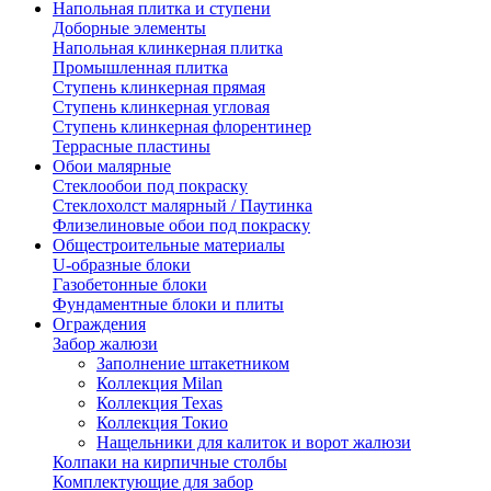
Напольная плитка и ступени
Доборные элементы
Напольная клинкерная плитка
Промышленная плитка
Ступень клинкерная прямая
Ступень клинкерная угловая
Ступень клинкерная флорентинер
Террасные пластины
Обои малярные
Стеклообои под покраску
Стеклохолст малярный / Паутинка
Флизелиновые обои под покраску
Общестроительные материалы
U-образные блоки
Газобетонные блоки
Фундаментные блоки и плиты
Ограждения
Забор жалюзи
Заполнение штакетником
Коллекция Milan
Коллекция Texas
Коллекция Токио
Нащельники для калиток и ворот жалюзи
Колпаки на кирпичные столбы
Комплектующие для забор