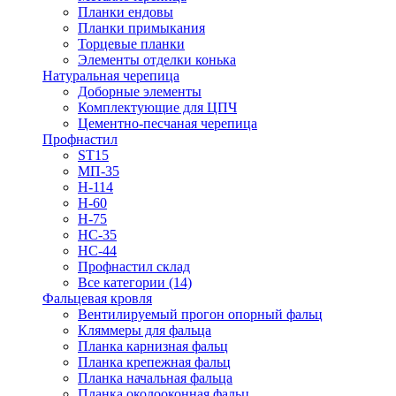
Планки ендовы
Планки примыкания
Торцевые планки
Элементы отделки конька
Натуральная черепица
Доборные элементы
Комплектующие для ЦПЧ
Цементно-песчаная черепица
Профнастил
ST15
МП-35
Н-114
Н-60
Н-75
НС-35
НС-44
Профнастил склад
Все категории (14)
Фальцевая кровля
Вентилируемый прогон опорный фальц
Кляммеры для фальца
Планка карнизная фальц
Планка крепежная фальц
Планка начальная фальца
Планка околооконная фальц