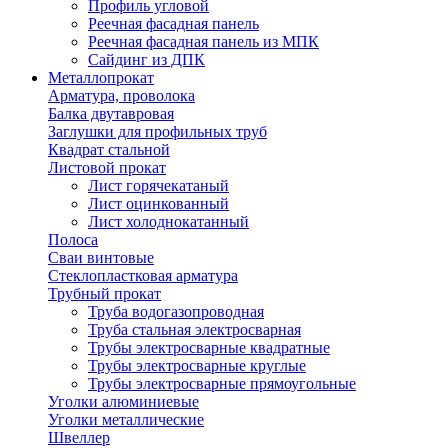
Профиль угловой
Реечная фасадная панель
Реечная фасадная панель из МПК
Сайдинг из ДПК
Металлопрокат
Арматура, проволока
Балка двутавровая
Заглушки для профильных труб
Квадрат стальной
Листовой прокат
Лист горячекатаный
Лист оцинкованный
Лист холоднокатанный
Полоса
Сваи винтовые
Стеклопластковая арматура
Трубный прокат
Труба водогазопроводная
Труба стальная электросварная
Трубы электросварные квадратные
Трубы электросварные круглые
Трубы электросварные прямоугольные
Уголки алюминиевые
Уголки металлические
Швеллер