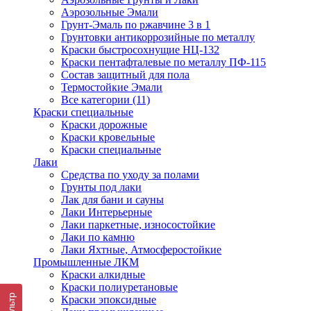
Аэрозольные Эмали
Грунт-Эмаль по ржавчине 3 в 1
Грунтовки антикоррозийные по металлу
Краски быстросохнущие НЦ-132
Краски пентафталевые по металлу ПФ-115
Состав защитный для пола
Термостойкие Эмали
Все категории (11)
Краски специальные
Краски дорожные
Краски кровельные
Краски специальные
Лаки
Cредства по уходу за полами
Грунты под лаки
Лак для бани и сауны
Лаки Интерьерные
Лаки паркетные, износостойкие
Лаки по камню
Лаки Яхтные, Атмосферостойкие
Промышленные ЛКМ
Краски алкидные
Краски полиуретановые
Фильтр
Краски эпоксидные