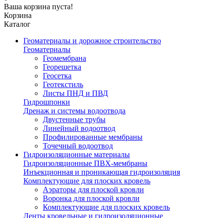
Ваша корзина пуста!
Корзина
Каталог
Геоматериалы и дорожное строительство
Геоматериалы
Геомембрана
Георешетка
Геосетка
Геотекстиль
Листы ПНД и ПВД
Гидрошпонки
Дренаж и системы водоотвода
Двустенные трубы
Линейный водоотвод
Профилированные мембраны
Точечный водоотвод
Гидроизоляционные материалы
Гидроизоляционные ПВХ-мембраны
Инъекционная и проникающая гидроизоляция
Комплектующие для плоских кровель
Аэраторы для плоской кровли
Воронка для плоской кровли
Комплектующие для плоских кровель
Ленты кровельные и гидроизоляционные