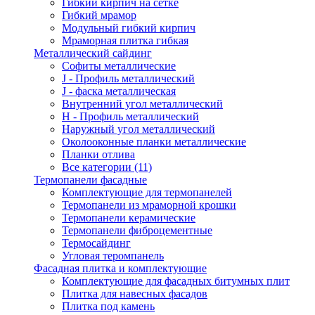
Гибкий кирпич на сетке
Гибкий мрамор
Модульный гибкий кирпич
Мраморная плитка гибкая
Металлический сайдинг
Cофиты металлические
J - Профиль металлический
J - фаска металлическая
Внутренний угол металлический
Н - Профиль металлический
Наружный угол металлический
Околооконные планки металлические
Планки отлива
Все категории (11)
Термопанели фасадные
Комплектующие для термопанелей
Термопанели из мраморной крошки
Термопанели керамические
Термопанели фиброцементные
Термосайдинг
Угловая теромпанель
Фасадная плитка и комплектующие
Комплектующие для фасадных битумных плит
Плитка для навесных фасадов
Плитка под камень