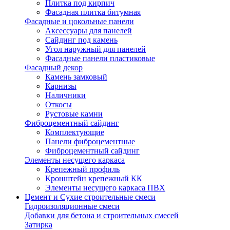
Плитка под кирпич
Фасадная плитка битумная
Фасадные и цокольные панели
Аксессуары для панелей
Сайдинг под камень
Угол наружный для панелей
Фасадные панели пластиковые
Фасадный декор
Камень замковый
Карнизы
Наличники
Откосы
Рустовые камни
Фиброцементный сайдинг
Комплектующие
Панели фиброцементные
Фиброцементный сайдинг
Элементы несущего каркаса
Крепежный профиль
Кронштейн крепежный КК
Элементы несущего каркаса ПВХ
Цемент и Сухие строительные смеси
Гидроизоляционные смеси
Добавки для бетона и строительных смесей
Затирка