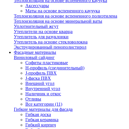
Теплоизоляция на основе вспененного каучука
Аксессуары
Маты на основе вспененного каучука
Теплоизоляция на основе вспененного полиэтилена
Теплоизоляция на основе минеральной ваты
Уплотнительный жгут
Утеплители на основе кварца
Утеплитель для разуклонки
Утеплитель на основе стекловолокна
Экструдированный пенополистирол
Фасадные материалы
Виниловый сайдинг
Cофиты пластиковые
H-профиль (соединительный)
J-профиль ПВХ
J-фаска ПВХ
Внешний угол
Внутренний угол
Наличник и откос
Отливы
Все категории (11)
Гибкие материалы для фасада
Гибкая доска
Гибкая керамика
Гибкий кирпич