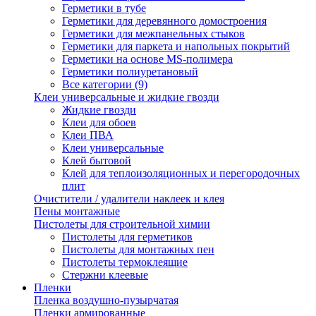
Герметики в тубе
Герметики для деревянного домостроения
Герметики для межпанельных стыков
Герметики для паркета и напольных покрытий
Герметики на основе MS-полимера
Герметики полиуретановый
Все категории (9)
Клеи универсальные и жидкие гвозди
Жидкие гвозди
Клеи для обоев
Клеи ПВА
Клеи универсальные
Клей бытовой
Клей для теплоизоляционных и перегородочных
плит
Очистители / удалители наклеек и клея
Пены монтажные
Пистолеты для строительной химии
Пистолеты для герметиков
Пистолеты для монтажных пен
Пистолеты термоклеящие
Стержни клеевые
Пленки
Пленка воздушно-пузырчатая
Пленки армированные