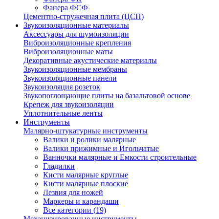
Фанера ФСФ
Цементно-стружечная плита (ЦСП)
Звукоизоляционные материалы
Аксессуары для шумоизоляции
Виброизоляционные крепления
Виброизоляционные маты
Декоративные акустические материалы
Звукоизоляционные мембраны
Звукоизоляционные панели
Звукоизоляция розеток
Звукопоглощающие плиты на базальтовой основе
Крепеж для звукоизоляции
Уплотнительные ленты
Инструменты
Малярно-штукатурные инструменты
Валики и ролики малярные
Валики прижимные и Игольчатые
Ванночки малярные и Емкости строительные
Гладилки
Кисти малярные круглые
Кисти малярные плоские
Лезвия для ножей
Маркеры и карандаши
Все категории (19)
Механизированные инструменты