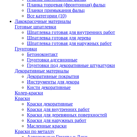
Планка торцевая (фронтонная) фальц
Планки примыкания фальц
Все категории (10)
Лакокрасочные материалы
Готовые шпатлевки
Шпатлевка готовая для внутренних работ
Шпатлевка готовая для дерева
Шпатлевка готовая для наружных работ
Грунтовки
Бетоноконтакт
Грунтовки адгезионные
Грунтовки под декоративные штукатурки
Декоративные материалы
Декоративные покрытия
Инструменты для декора
Кисти декоративные
Колер-краски
Краски
Краски декоративные
Краски для внутренних работ
Краски для деревянных поверхностей
Краски для наружных работ
Масленные краски
Краски по металлу
Аэрозольные Грунты и Лаки