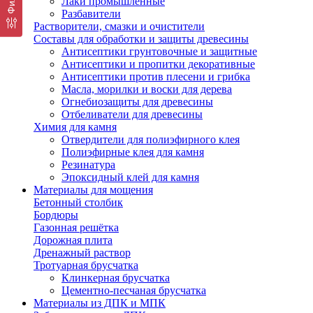
Лаки промышленные
Разбавители
Растворители, смазки и очистители
Составы для обработки и защиты древесины
Антисептики грунтовочные и защитные
Антисептики и пропитки декоративные
Антисептики против плесени и грибка
Масла, морилки и воски для дерева
Огнебиозащиты для древесины
Отбеливатели для древесины
Химия для камня
Отвердители для полиэфирного клея
Полиэфирные клея для камня
Резинатура
Эпоксидный клей для камня
Материалы для мощения
Бетонный столбик
Бордюры
Газонная решётка
Дорожная плита
Дренажный раствор
Тротуарная брусчатка
Клинкерная брусчатка
Цементно-песчаная брусчатка
Материалы из ДПК и МПК