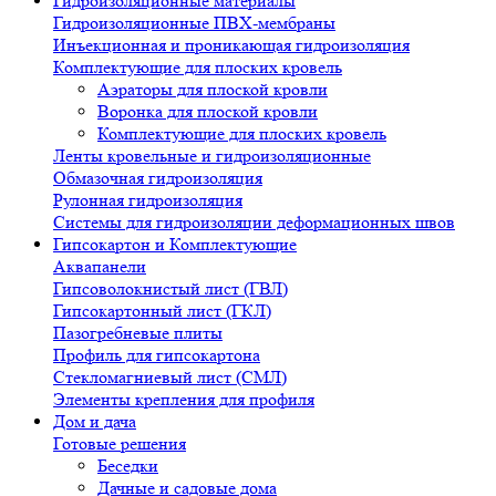
Гидроизоляционные материалы
Гидроизоляционные ПВХ-мембраны
Инъекционная и проникающая гидроизоляция
Комплектующие для плоских кровель
Аэраторы для плоской кровли
Воронка для плоской кровли
Комплектующие для плоских кровель
Ленты кровельные и гидроизоляционные
Обмазочная гидроизоляция
Рулонная гидроизоляция
Системы для гидроизоляции деформационных швов
Гипсокартон и Комплектующие
Аквапанели
Гипсоволокнистый лист (ГВЛ)
Гипсокартонный лист (ГКЛ)
Пазогребневые плиты
Профиль для гипсокартона
Стекломагниевый лист (СМЛ)
Элементы крепления для профиля
Дом и дача
Готовые решения
Беседки
Дачные и садовые дома