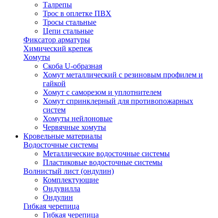
Талрепы
Трос в оплетке ПВХ
Тросы стальные
Цепи стальные
Фиксатор арматуры
Химический крепеж
Хомуты
Скоба U-образная
Хомут металлический с резиновым профилем и
гайкой
Хомут с саморезом и уплотнителем
Хомут спринклерный для противопожарных
систем
Хомуты нейлоновые
Червячные хомуты
Кровельные материалы
Водосточные системы
Металлические водосточные системы
Пластиковые водосточные системы
Волнистый лист (ондулин)
Комплектующие
Ондувилла
Ондулин
Гибкая черепица
Гибкая черепица