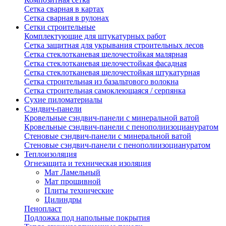
Сетка сварная в картах
Сетка сварная в рулонах
Сетки строительные
Комплектующие для штукатурных работ
Сетка защитная для укрывания строительных лесов
Сетка стеклотканевая щелочестойкая малярная
Сетка стеклотканевая щелочестойкая фасадная
Сетка стеклотканевая щелочестойкая штукатурная
Сетка строительная из базальтового волокна
Сетка строительная самоклеющаяся / серпянка
Сухие пиломатериалы
Сэндвич-панели
Кровельные сэндвич-панели с минеральной ватой
Кровельные сэндвич-панели с пенополиизоциануратом
Стеновые сэндвич-панели с минеральной ватой
Стеновые сэндвич-панели с пенополиизоциануратом
Теплоизоляция
Огнезащита и техническая изоляция
Мат Ламельный
Мат прошивной
Плиты технические
Цилиндры
Пенопласт
Подложка под напольные покрытия