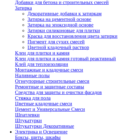
Добавки для бетона и строительных смесей
Затирка
Декоративные добавки к затиркам
Затирка на цементной основе
Затирка на эпоксидной основе
Затирки силиконовые для плитки
Краска для восстановления цвета затирки
Пигмент для сухих смесей
Цветной кладочный раствор
Клеи для плитки и камня
Клеи для плитки и камня готовый реактивный
Клей для теплоизоляции
Монтажные и кладочные смеси
Наливные полы
Огнеупорные строительные смеси
Ремонтные и защитные составы
Средства для защиты и очистки фасадов
Стяжка для пола
Цветные кладочные смеси
Цемент и Универсальные Смеси
Шпатлевки
Штукатурки
Штукатурки Декоративные
Электрика и Освещение
Боксы, щиты, шкафы