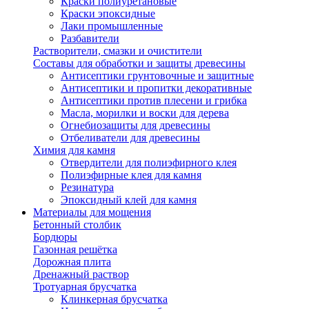
Краски полиуретановые
Краски эпоксидные
Лаки промышленные
Разбавители
Растворители, смазки и очистители
Составы для обработки и защиты древесины
Антисептики грунтовочные и защитные
Антисептики и пропитки декоративные
Антисептики против плесени и грибка
Масла, морилки и воски для дерева
Огнебиозащиты для древесины
Отбеливатели для древесины
Химия для камня
Отвердители для полиэфирного клея
Полиэфирные клея для камня
Резинатура
Эпоксидный клей для камня
Материалы для мощения
Бетонный столбик
Бордюры
Газонная решётка
Дорожная плита
Дренажный раствор
Тротуарная брусчатка
Клинкерная брусчатка