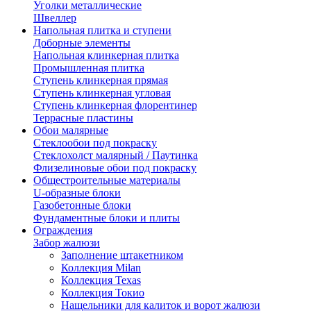
Уголки металлические
Швеллер
Напольная плитка и ступени
Доборные элементы
Напольная клинкерная плитка
Промышленная плитка
Ступень клинкерная прямая
Ступень клинкерная угловая
Ступень клинкерная флорентинер
Террасные пластины
Обои малярные
Стеклообои под покраску
Стеклохолст малярный / Паутинка
Флизелиновые обои под покраску
Общестроительные материалы
U-образные блоки
Газобетонные блоки
Фундаментные блоки и плиты
Ограждения
Забор жалюзи
Заполнение штакетником
Коллекция Milan
Коллекция Texas
Коллекция Токио
Нащельники для калиток и ворот жалюзи