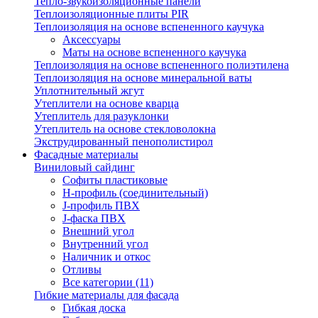
Тепло-звукоизоляционные панели
Теплоизоляционные плиты PIR
Теплоизоляция на основе вспененного каучука
Аксессуары
Маты на основе вспененного каучука
Теплоизоляция на основе вспененного полиэтилена
Теплоизоляция на основе минеральной ваты
Уплотнительный жгут
Утеплители на основе кварца
Утеплитель для разуклонки
Утеплитель на основе стекловолокна
Экструдированный пенополистирол
Фасадные материалы
Виниловый сайдинг
Cофиты пластиковые
H-профиль (соединительный)
J-профиль ПВХ
J-фаска ПВХ
Внешний угол
Внутренний угол
Наличник и откос
Отливы
Все категории (11)
Гибкие материалы для фасада
Гибкая доска