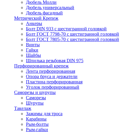
Дюбель Молли
Дюбель универсальный
Дюбель фасадный
Метрический Крепеж
Анкеры
Болт DIN 933 с шестигранной головкой
Болт ГОСТ 7798-70 с шестигранной головкой
Болт ГОСТ 7805-70 с шестигранной головкой
Винты
Гайки
Шайбы
Шпилька резьбовая DIN 975
Перфорированный крепеж
Лента перфорированная
Опора бруса и держатели
Пластина перфорированная
Уголок перфорированный
Саморезы и шурупы
Саморезы
Шурупы
Такелаж
Зажимы для троса
Карабины
Рым-болты
Рым-гайки