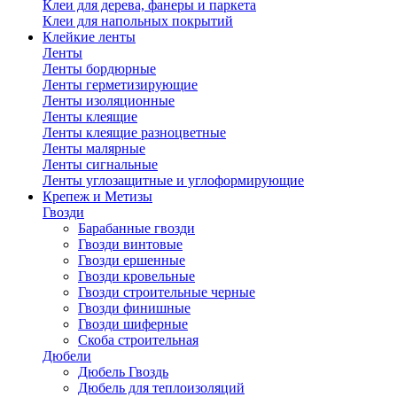
Клеи для дерева, фанеры и паркета
Клеи для напольных покрытий
Клейкие ленты
Ленты
Ленты бордюрные
Ленты герметизирующие
Ленты изоляционные
Ленты клеящие
Ленты клеящие разноцветные
Ленты малярные
Ленты сигнальные
Ленты углозащитные и углоформирующие
Крепеж и Метизы
Гвозди
Барабанные гвозди
Гвозди винтовые
Гвозди ершенные
Гвозди кровельные
Гвозди строительные черные
Гвозди финишные
Гвозди шиферные
Скоба строительная
Дюбели
Дюбель Гвоздь
Дюбель для теплоизоляций