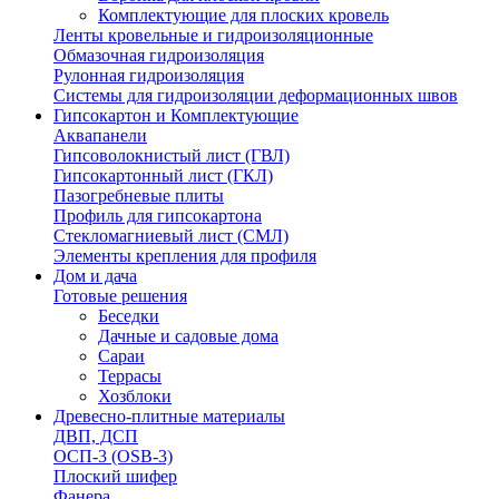
Комплектующие для плоских кровель
Ленты кровельные и гидроизоляционные
Обмазочная гидроизоляция
Рулонная гидроизоляция
Системы для гидроизоляции деформационных швов
Гипсокартон и Комплектующие
Аквапанели
Гипсоволокнистый лист (ГВЛ)
Гипсокартонный лист (ГКЛ)
Пазогребневые плиты
Профиль для гипсокартона
Стекломагниевый лист (СМЛ)
Элементы крепления для профиля
Дом и дача
Готовые решения
Беседки
Дачные и садовые дома
Сараи
Террасы
Хозблоки
Древесно-плитные материалы
ДВП, ДСП
ОСП-3 (OSB-3)
Плоский шифер
Фанера