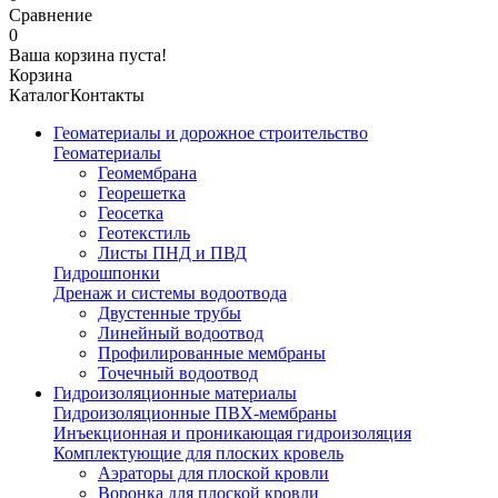
Сравнение
0
Ваша корзина пуста!
Корзина
Каталог
Контакты
Геоматериалы и дорожное строительство
Геоматериалы
Геомембрана
Георешетка
Геосетка
Геотекстиль
Листы ПНД и ПВД
Гидрошпонки
Дренаж и системы водоотвода
Двустенные трубы
Линейный водоотвод
Профилированные мембраны
Точечный водоотвод
Гидроизоляционные материалы
Гидроизоляционные ПВХ-мембраны
Инъекционная и проникающая гидроизоляция
Комплектующие для плоских кровель
Аэраторы для плоской кровли
Воронка для плоской кровли