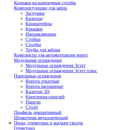
Колпаки на кирпичные столбы
Комплектующие для забор
Заглушки
Калитки
Кронштейны
Крышки
Направляющие
Стойки
Столбы
Трубы для забора
Комплекты для автоматизации ворот
Модульные ограждения
Модульные ограждения Эстет
Модульные ограждения Эстет плюс
Панельные ограждения
Ворота откатные
Ворота распашные
Калитки 3D
Крепления панелей
Панели
Столб
Профиль декоративный
Штакетник металлический
Пены, герметики и жидкие гвозди
Герметики