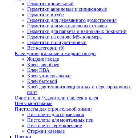
Герметик кровельный
Герметики акриловые и силиконовые
Герметики в тубе
Герметики для деревянного домостроения
Герметики для межпанельных стыков
Герметики для паркета и напольных покрытий
Герметики на основе MS-полимера
Герметики полиуретановый
Все категории (9)
Клеи универсальные и жидкие гвозди
Жидкие гвозди
Клеи для обоев
Клеи ПВА
Клеи универсальные
Клей бытовой
Клей для теплоизоляционных и перегородочных
плит
Очистители / удалители наклеек и клея
Пены монтажные
Пистолеты для строительной химии
Пистолеты для герметиков
Пистолеты для монтажных пен
Пистолеты термоклеящие
Стержни клеевые
Пленки