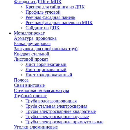
Фасады из ДПК и МПК
Крепеж для сайдинга из ДПК
Профиль угловой
Реечная фасадная панель
Реечная фасадная панель из МПК
Сайдинг из ДПК
Металлопрокат
Арматура, проволока
Балка двутавровая
Заглушки для профильных труб
Квадрат стальной
Листовой прокат
Лист горячекатаный
Лист оцинкованный
Лист холоднокатанный
Полоса
Сваи винтовые
Стеклопластковая арматура
Трубный прокат
Труба водогазопроводная
Труба стальная электросварная
Трубы электросварные квадратные
Трубы электросварные круглые
Трубы электросварные прямоугольные
Уголки алюминиевые