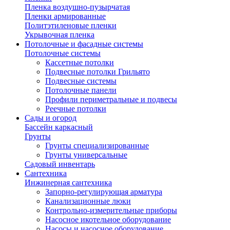
Пленка воздушно-пузырчатая
Пленки армированные
Политэтиленовые пленки
Укрывочная пленка
Потолочные и фасадные системы
Потолочные системы
Кассетные потолки
Подвесные потолки Грильято
Подвесные системы
Потолочные панели
Профили периметральные и подвесы
Реечные потолки
Сады и огород
Бассейн каркасный
Грунты
Грунты специализированные
Грунты универсальные
Садовый инвентарь
Сантехника
Инжинерная сантехника
Запорно-регулирующая арматура
Канализационные люки
Контрольно-измерительные приборы
Насосное икотельное оборудование
Насосы и насосное оборудование