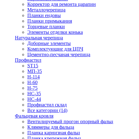
Корректор для ремонта царапин
Металлочерепица
Планки ендовы
Планки примыкания
Торцевые планки
Элементы отделки конька
Натуральная черепица
Доборные элементы
Комплектующие для ЦПЧ
Цементно-песчаная черепица
Профнастил
ST15
МП-35
Н-114
Н-60
Н-75
НС-35
НС-44
Профнастил склад
Все категории (14)
Фальцевая кровля
Вентилируемый прогон опорный фальц
Кляммеры для фальца
Планка карнизная фальц
Планка крепежная фальц