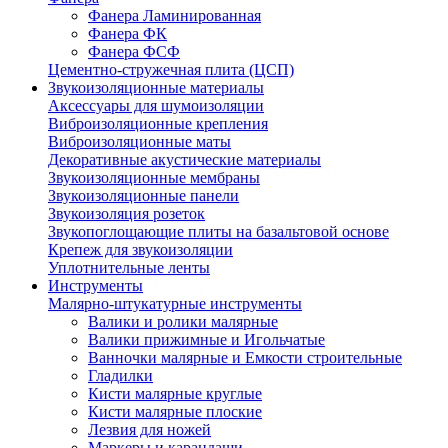
Фанера Ламинированная
Фанера ФК
Фанера ФСФ
Цементно-стружечная плита (ЦСП)
Звукоизоляционные материалы
Аксессуары для шумоизоляции
Виброизоляционные крепления
Виброизоляционные маты
Декоративные акустические материалы
Звукоизоляционные мембраны
Звукоизоляционные панели
Звукоизоляция розеток
Звукопоглощающие плиты на базальтовой основе
Крепеж для звукоизоляции
Уплотнительные ленты
Инструменты
Малярно-штукатурные инструменты
Валики и ролики малярные
Валики прижимные и Игольчатые
Ванночки малярные и Емкости строительные
Гладилки
Кисти малярные круглые
Кисти малярные плоские
Лезвия для ножей
Маркеры и карандаши