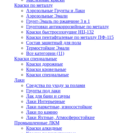
Краски по металлу
Аэрозольные Грунты и Лаки
Аэрозольные Эмали
Грунт-Эмаль по ржавчине 3 в 1
Грунтовки антикоррозийные по металлу
Краски быстросохнущие НЦ-132
Краски пентафталевые по металлу ПФ-115
Состав защитный для пола
Термостойкие Эмали
Все категории (11)
Краски специальные
Краски дорожные
Краски кровельные
Краски специальные
Лаки
Cредства по уходу за полами
Грунты под лаки
Лак для бани и сауны
Лаки Интерьерные
Лаки паркетные, износостойкие
Лаки по камню
Лаки Яхтные, Атмосферостойкие
Промышленные ЛКМ
Краски алкидные