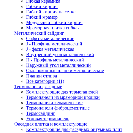
Гибкая керамика
Гибкий кирпич
Гибкий кирпич на сетке
Гибкий мрамор
Модульный гибкий кирпич
Мраморная плитка гибкая
Металлический сайдинг
Cофиты металлические
J - Профиль металлический
J - фаска металлическая
Внутренний угол металлический
Н - Профиль металлический
Наружный угол металлический
Околооконные планки металлические
Планки отлива
Все категории (11)
Термопанели фасадные
Комплектующие для термопанелей
Термопанели из мраморной крошки
Термопанели керамические
Термопанели фиброцементные
Термосайдинг
Угловая теромпанель
Фасадная плитка и комплектующие
Комплектующие для фасадных битумных плит