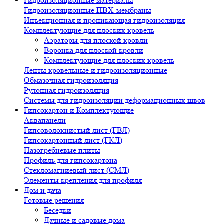
Гидроизоляционные материалы
Гидроизоляционные ПВХ-мембраны
Инъекционная и проникающая гидроизоляция
Комплектующие для плоских кровель
Аэраторы для плоской кровли
Воронка для плоской кровли
Комплектующие для плоских кровель
Ленты кровельные и гидроизоляционные
Обмазочная гидроизоляция
Рулонная гидроизоляция
Системы для гидроизоляции деформационных швов
Гипсокартон и Комплектующие
Аквапанели
Гипсоволокнистый лист (ГВЛ)
Гипсокартонный лист (ГКЛ)
Пазогребневые плиты
Профиль для гипсокартона
Стекломагниевый лист (СМЛ)
Элементы крепления для профиля
Дом и дача
Готовые решения
Беседки
Дачные и садовые дома