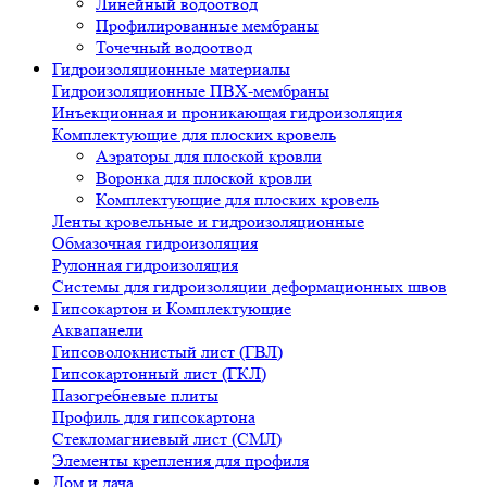
Линейный водоотвод
Профилированные мембраны
Точечный водоотвод
Гидроизоляционные материалы
Гидроизоляционные ПВХ-мембраны
Инъекционная и проникающая гидроизоляция
Комплектующие для плоских кровель
Аэраторы для плоской кровли
Воронка для плоской кровли
Комплектующие для плоских кровель
Ленты кровельные и гидроизоляционные
Обмазочная гидроизоляция
Рулонная гидроизоляция
Системы для гидроизоляции деформационных швов
Гипсокартон и Комплектующие
Аквапанели
Гипсоволокнистый лист (ГВЛ)
Гипсокартонный лист (ГКЛ)
Пазогребневые плиты
Профиль для гипсокартона
Стекломагниевый лист (СМЛ)
Элементы крепления для профиля
Дом и дача