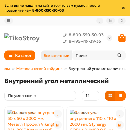
Если вы не нашли на сайте то, что вам нужно, просто
позвоните нам
8-800-350-50-03
8-800-350-50-03
8-495-419-39-35
Каталог
Все категории
риалы
Металлический сайдинг
Внутренний угол металлически
Внутренний угол металлический
00-00060905
00-00090596