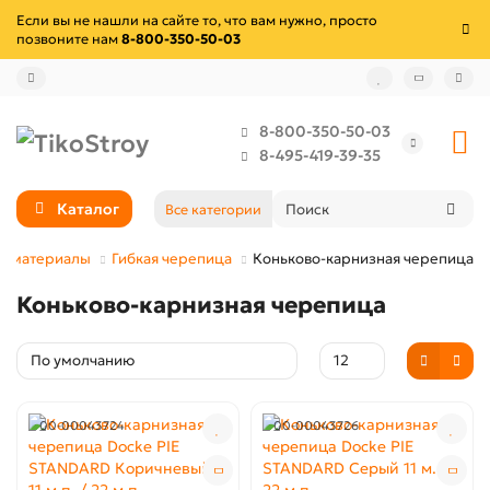
Если вы не нашли на сайте то, что вам нужно, просто
позвоните нам
8-800-350-50-03
8-800-350-50-03
8-495-419-39-35
Каталог
Все категории
е материалы
Гибкая черепица
Коньково-карнизная черепица
Коньково-карнизная черепица
00-00043724
00-00043726