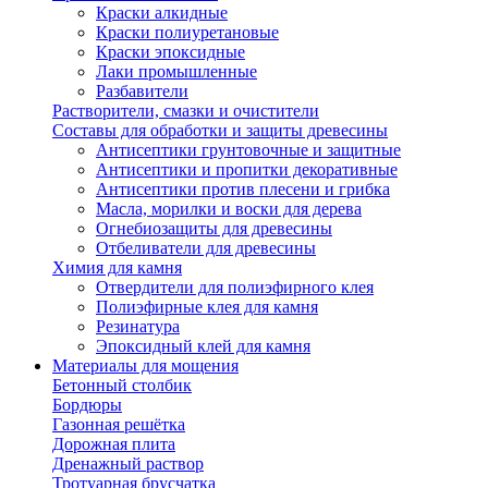
Краски алкидные
Краски полиуретановые
Краски эпоксидные
Лаки промышленные
Разбавители
Растворители, смазки и очистители
Составы для обработки и защиты древесины
Антисептики грунтовочные и защитные
Антисептики и пропитки декоративные
Антисептики против плесени и грибка
Масла, морилки и воски для дерева
Огнебиозащиты для древесины
Отбеливатели для древесины
Химия для камня
Отвердители для полиэфирного клея
Полиэфирные клея для камня
Резинатура
Эпоксидный клей для камня
Материалы для мощения
Бетонный столбик
Бордюры
Газонная решётка
Дорожная плита
Дренажный раствор
Тротуарная брусчатка