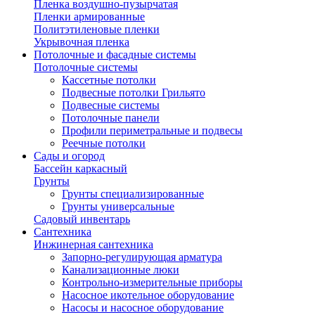
Пленка воздушно-пузырчатая
Пленки армированные
Политэтиленовые пленки
Укрывочная пленка
Потолочные и фасадные системы
Потолочные системы
Кассетные потолки
Подвесные потолки Грильято
Подвесные системы
Потолочные панели
Профили периметральные и подвесы
Реечные потолки
Сады и огород
Бассейн каркасный
Грунты
Грунты специализированные
Грунты универсальные
Садовый инвентарь
Сантехника
Инжинерная сантехника
Запорно-регулирующая арматура
Канализационные люки
Контрольно-измерительные приборы
Насосное икотельное оборудование
Насосы и насосное оборудование