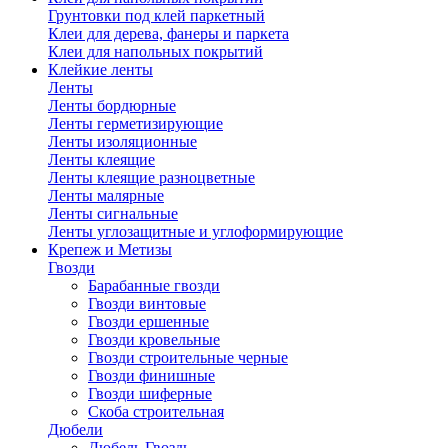
Грунтовки под клей паркетный
Клеи для дерева, фанеры и паркета
Клеи для напольных покрытий
Клейкие ленты
Ленты
Ленты бордюрные
Ленты герметизирующие
Ленты изоляционные
Ленты клеящие
Ленты клеящие разноцветные
Ленты малярные
Ленты сигнальные
Ленты углозащитные и углоформирующие
Крепеж и Метизы
Гвозди
Барабанные гвозди
Гвозди винтовые
Гвозди ершенные
Гвозди кровельные
Гвозди строительные черные
Гвозди финишные
Гвозди шиферные
Скоба строительная
Дюбели
Дюбель Гвоздь