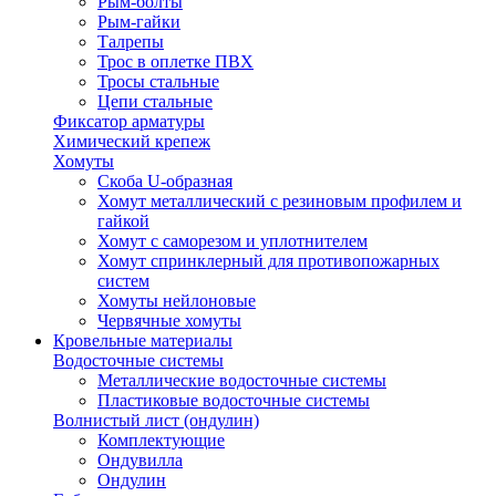
Рым-болты
Рым-гайки
Талрепы
Трос в оплетке ПВХ
Тросы стальные
Цепи стальные
Фиксатор арматуры
Химический крепеж
Хомуты
Скоба U-образная
Хомут металлический с резиновым профилем и
гайкой
Хомут с саморезом и уплотнителем
Хомут спринклерный для противопожарных
систем
Хомуты нейлоновые
Червячные хомуты
Кровельные материалы
Водосточные системы
Металлические водосточные системы
Пластиковые водосточные системы
Волнистый лист (ондулин)
Комплектующие
Ондувилла
Ондулин