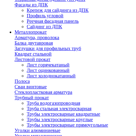
Фасады из ДПК
Крепеж для сайдинга из ДПК
Профиль угловой
Реечная фасадная панель
Сайдинг из ДПК
Металлопрокат
Арматура, проволока
Балка двутавровая
Заглушки для профильных труб
Квадрат стальной
Листовой прокат
Лист горячекатаный
Лист оцинкованный
Лист холоднокатанный
Полоса
Сваи винтовые
Стеклопластковая арматура
Трубный прокат
Труба водогазопроводная
Труба стальная электросварная
Трубы электросварные квадратные
Трубы электросварные круглые
Трубы электросварные прямоугольные
Уголки алюминиевые
Уголки металлические