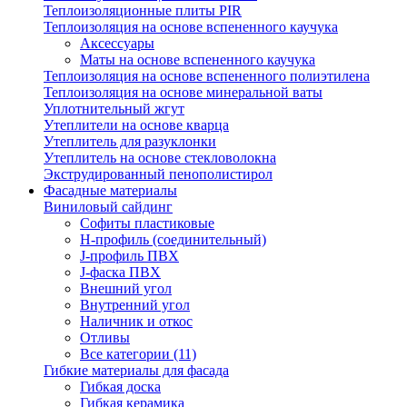
Теплоизоляционные плиты PIR
Теплоизоляция на основе вспененного каучука
Аксессуары
Маты на основе вспененного каучука
Теплоизоляция на основе вспененного полиэтилена
Теплоизоляция на основе минеральной ваты
Уплотнительный жгут
Утеплители на основе кварца
Утеплитель для разуклонки
Утеплитель на основе стекловолокна
Экструдированный пенополистирол
Фасадные материалы
Виниловый сайдинг
Cофиты пластиковые
H-профиль (соединительный)
J-профиль ПВХ
J-фаска ПВХ
Внешний угол
Внутренний угол
Наличник и откос
Отливы
Все категории (11)
Гибкие материалы для фасада
Гибкая доска
Гибкая керамика