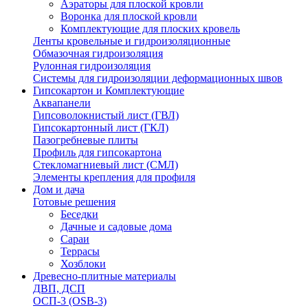
Аэраторы для плоской кровли
Воронка для плоской кровли
Комплектующие для плоских кровель
Ленты кровельные и гидроизоляционные
Обмазочная гидроизоляция
Рулонная гидроизоляция
Системы для гидроизоляции деформационных швов
Гипсокартон и Комплектующие
Аквапанели
Гипсоволокнистый лист (ГВЛ)
Гипсокартонный лист (ГКЛ)
Пазогребневые плиты
Профиль для гипсокартона
Стекломагниевый лист (СМЛ)
Элементы крепления для профиля
Дом и дача
Готовые решения
Беседки
Дачные и садовые дома
Сараи
Террасы
Хозблоки
Древесно-плитные материалы
ДВП, ДСП
ОСП-3 (OSB-3)