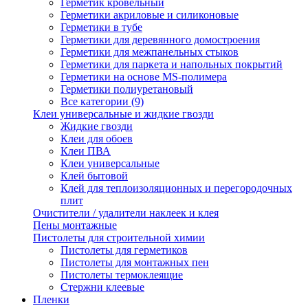
Герметик кровельный
Герметики акриловые и силиконовые
Герметики в тубе
Герметики для деревянного домостроения
Герметики для межпанельных стыков
Герметики для паркета и напольных покрытий
Герметики на основе MS-полимера
Герметики полиуретановый
Все категории (9)
Клеи универсальные и жидкие гвозди
Жидкие гвозди
Клеи для обоев
Клеи ПВА
Клеи универсальные
Клей бытовой
Клей для теплоизоляционных и перегородочных
плит
Очистители / удалители наклеек и клея
Пены монтажные
Пистолеты для строительной химии
Пистолеты для герметиков
Пистолеты для монтажных пен
Пистолеты термоклеящие
Стержни клеевые
Пленки