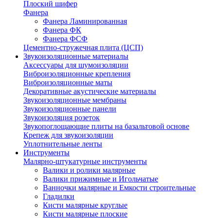
Плоский шифер
Фанера
Фанера Ламинированная
Фанера ФК
Фанера ФСФ
Цементно-стружечная плита (ЦСП)
Звукоизоляционные материалы
Аксессуары для шумоизоляции
Виброизоляционные крепления
Виброизоляционные маты
Декоративные акустические материалы
Звукоизоляционные мембраны
Звукоизоляционные панели
Звукоизоляция розеток
Звукопоглощающие плиты на базальтовой основе
Крепеж для звукоизоляции
Уплотнительные ленты
Инструменты
Малярно-штукатурные инструменты
Валики и ролики малярные
Валики прижимные и Игольчатые
Ванночки малярные и Емкости строительные
Гладилки
Кисти малярные круглые
Кисти малярные плоские