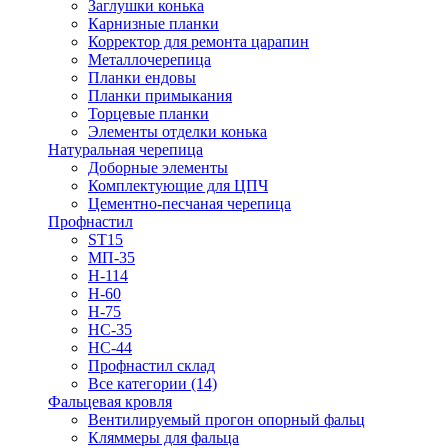
Заглушки конька
Карнизные планки
Корректор для ремонта царапин
Металлочерепица
Планки ендовы
Планки примыкания
Торцевые планки
Элементы отделки конька
Натуральная черепица
Доборные элементы
Комплектующие для ЦПЧ
Цементно-песчаная черепица
Профнастил
ST15
МП-35
Н-114
Н-60
Н-75
НС-35
НС-44
Профнастил склад
Все категории (14)
Фальцевая кровля
Вентилируемый прогон опорный фальц
Кляммеры для фальца