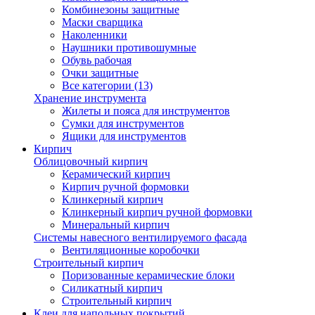
Комбинезоны защитные
Маски сварщика
Наколенники
Наушники противошумные
Обувь рабочая
Очки защитные
Все категории (13)
Хранение инструмента
Жилеты и пояса для инструментов
Сумки для инструментов
Ящики для инструментов
Кирпич
Облицовочный кирпич
Керамический кирпич
Кирпич ручной формовки
Клинкерный кирпич
Клинкерный кирпич ручной формовки
Минеральный кирпич
Системы навесного вентилируемого фасада
Вентиляционные коробочки
Строительный кирпич
Поризованные керамические блоки
Силикатный кирпич
Строительный кирпич
Клеи для напольных покрытий