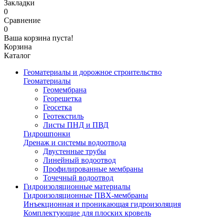
Закладки
0
Сравнение
0
Ваша корзина пуста!
Корзина
Каталог
Геоматериалы и дорожное строительство
Геоматериалы
Геомембрана
Георешетка
Геосетка
Геотекстиль
Листы ПНД и ПВД
Гидрошпонки
Дренаж и системы водоотвода
Двустенные трубы
Линейный водоотвод
Профилированные мембраны
Точечный водоотвод
Гидроизоляционные материалы
Гидроизоляционные ПВХ-мембраны
Инъекционная и проникающая гидроизоляция
Комплектующие для плоских кровель