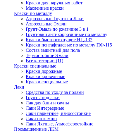
Краски для наружных работ
Масленные краски
Краски по металлу
Аэрозольные Грунты и Лаки
Аэрозольные Эмали
Грунт-Эмаль по ржавчине 3 в 1
Грунтовки антикоррозийные по металлу
Краски быстросохнущие НЦ-132
Краски пентафталевые по металлу ПФ-115
Состав защитный для пола
Термостойкие Эмали
Все категории (11)
Краски специальные
Краски дорожные
Краски кровельные
Краски специальные
Лаки
Cредства по уходу за полами
Грунты под лаки
Лак для бани и сауны
Лаки Интерьерные
Лаки паркетные, износостойкие
Лаки по камню
Лаки Яхтные, Атмосферостойкие
Промышленные ЛКМ