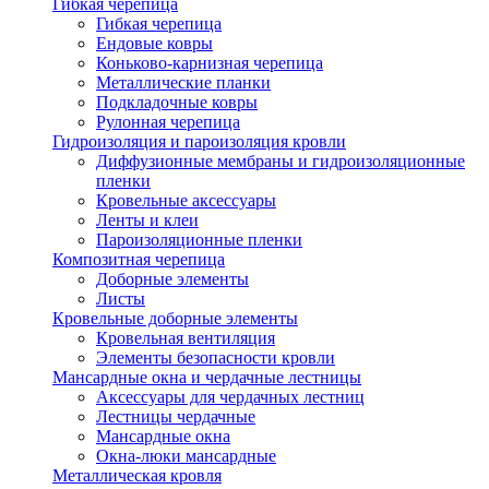
Гибкая черепица
Гибкая черепица
Ендовые ковры
Коньково-карнизная черепица
Металлические планки
Подкладочные ковры
Рулонная черепица
Гидроизоляция и пароизоляция кровли
Диффузионные мембраны и гидроизоляционные
пленки
Кровельные аксессуары
Ленты и клеи
Пароизоляционные пленки
Композитная черепица
Доборные элементы
Листы
Кровельные доборные элементы
Кровельная вентиляция
Элементы безопасности кровли
Мансардные окна и чердачные лестницы
Аксессуары для чердачных лестниц
Лестницы чердачные
Мансардные окна
Окна-люки мансардные
Металлическая кровля