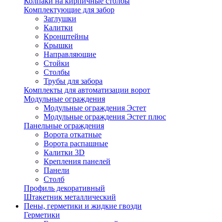
Колпаки на кирпичные столбы
Комплектующие для забор
Заглушки
Калитки
Кронштейны
Крышки
Направляющие
Стойки
Столбы
Трубы для забора
Комплекты для автоматизации ворот
Модульные ограждения
Модульные ограждения Эстет
Модульные ограждения Эстет плюс
Панельные ограждения
Ворота откатные
Ворота распашные
Калитки 3D
Крепления панелей
Панели
Столб
Профиль декоративный
Штакетник металлический
Пены, герметики и жидкие гвозди
Герметики