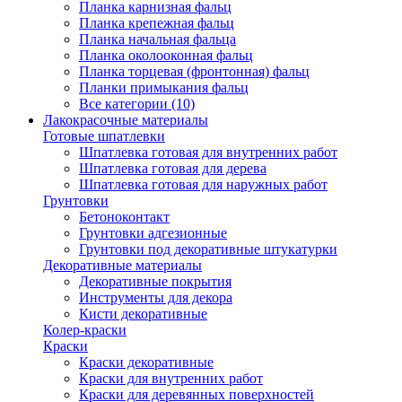
Планка карнизная фальц
Планка крепежная фальц
Планка начальная фальца
Планка околооконная фальц
Планка торцевая (фронтонная) фальц
Планки примыкания фальц
Все категории (10)
Лакокрасочные материалы
Готовые шпатлевки
Шпатлевка готовая для внутренних работ
Шпатлевка готовая для дерева
Шпатлевка готовая для наружных работ
Грунтовки
Бетоноконтакт
Грунтовки адгезионные
Грунтовки под декоративные штукатурки
Декоративные материалы
Декоративные покрытия
Инструменты для декора
Кисти декоративные
Колер-краски
Краски
Краски декоративные
Краски для внутренних работ
Краски для деревянных поверхностей