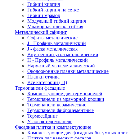
Гибкий кирпич
Гибкий кирпич на сетке
Гибкий мрамор
Модульный гибкий кирпич
Мраморная плитка гибкая
Металлический сайдинг
Cофиты металлические
J - Профиль металлический
J - фаска металлическая
Внутренний угол металлический
Н - Профиль металлический
Наружный угол металлический
Околооконные планки металлические
Планки отлива
Все категории (11)
Термопанели фасадные
Комплектующие для термопанелей
Термопанели из мраморной крошки
Термопанели керамические
Термопанели фиброцементные
Термосайдинг
Угловая теромпанель
Фасадная плитка и комплектующие
Комплектующие для фасадных битумных плит
Плитка для навесных фасадов