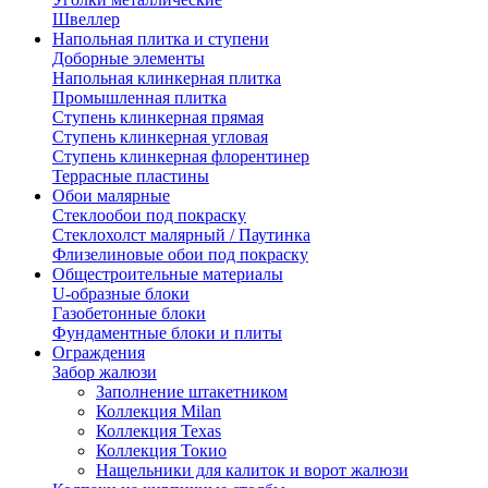
Швеллер
Напольная плитка и ступени
Доборные элементы
Напольная клинкерная плитка
Промышленная плитка
Ступень клинкерная прямая
Ступень клинкерная угловая
Ступень клинкерная флорентинер
Террасные пластины
Обои малярные
Стеклообои под покраску
Стеклохолст малярный / Паутинка
Флизелиновые обои под покраску
Общестроительные материалы
U-образные блоки
Газобетонные блоки
Фундаментные блоки и плиты
Ограждения
Забор жалюзи
Заполнение штакетником
Коллекция Milan
Коллекция Texas
Коллекция Токио
Нащельники для калиток и ворот жалюзи