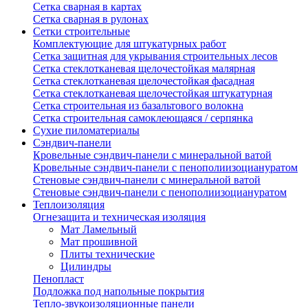
Сетка сварная в картах
Сетка сварная в рулонах
Сетки строительные
Комплектующие для штукатурных работ
Сетка защитная для укрывания строительных лесов
Сетка стеклотканевая щелочестойкая малярная
Сетка стеклотканевая щелочестойкая фасадная
Сетка стеклотканевая щелочестойкая штукатурная
Сетка строительная из базальтового волокна
Сетка строительная самоклеющаяся / серпянка
Сухие пиломатериалы
Сэндвич-панели
Кровельные сэндвич-панели с минеральной ватой
Кровельные сэндвич-панели с пенополиизоциануратом
Стеновые сэндвич-панели с минеральной ватой
Стеновые сэндвич-панели с пенополиизоциануратом
Теплоизоляция
Огнезащита и техническая изоляция
Мат Ламельный
Мат прошивной
Плиты технические
Цилиндры
Пенопласт
Подложка под напольные покрытия
Тепло-звукоизоляционные панели