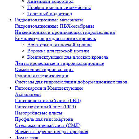
Линейный водоотвод
Профилированные мембраны
Точечный водоотвод
Гидроизоляционные материалы
Гидроизоляционные ПВХ-мембраны
Инъекционная и проникающая гидроизоляция
Комплектующие для плоских кровель
Аэраторы для плоской кровли
Воронка для плоской кровли
Комплектующие для плоских кровель
Ленты кровельные и гидроизоляционные
Обмазочная гидроизоляция
Рулонная гидроизоляция
Системы для гидроизоляции деформационных швов
Гипсокартон и Комплектующие
Аквапанели
Гипсоволокнистый лист (ГВЛ)
Гипсокартонный лист (ГКЛ)
Пазогребневые плиты
Профиль для гипсокартона
Стекломагниевый лист (СМЛ)
Элементы крепления для профиля
Дом и дача