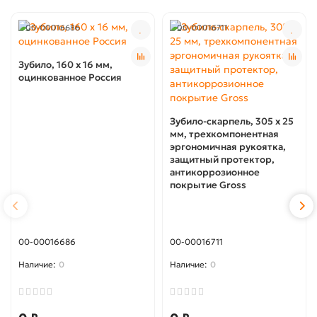
00-00016686
00-00016711
Зубило, 160 х 16 мм,
оцинкованное Россия
Зубило-скарпель, 305 х 25
мм, трехкомпонентная
эргономичная рукоятка,
защитный протектор,
антикоррозионное
покрытие Gross
00-00016686
00-00016711
0
0