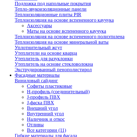
Подложка под напольные покрытия
Тепло-звукоизоляционные панели
Теплоизоляционные плиты PIR
Теплоизоляция на основе вспененного каучука
Аксессуары
Маты на основе вспененного каучука
Теплоизоляция на основе вспененного полиэтилена
Теплоизоляция на основе минеральной ваты
Уплотнительный жгут
Утеплители на основе кварца
Утеплитель для разуклонки
Утеплитель на основе стекловолокна
Экструдированный пенополистирол
Фасадные материалы
Виниловый сайдинг
Cофиты пластиковые
H-профиль (соединительный)
J-профиль ПВХ
J-фаска ПВХ
Внешний угол
Внутренний угол
Наличник и откос
Отливы
Все категории (11)
Гибкие материалы для фасада