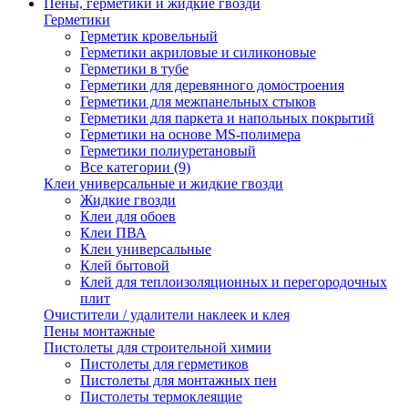
Пены, герметики и жидкие гвозди
Герметики
Герметик кровельный
Герметики акриловые и силиконовые
Герметики в тубе
Герметики для деревянного домостроения
Герметики для межпанельных стыков
Герметики для паркета и напольных покрытий
Герметики на основе MS-полимера
Герметики полиуретановый
Все категории (9)
Клеи универсальные и жидкие гвозди
Жидкие гвозди
Клеи для обоев
Клеи ПВА
Клеи универсальные
Клей бытовой
Клей для теплоизоляционных и перегородочных
плит
Очистители / удалители наклеек и клея
Пены монтажные
Пистолеты для строительной химии
Пистолеты для герметиков
Пистолеты для монтажных пен
Пистолеты термоклеящие