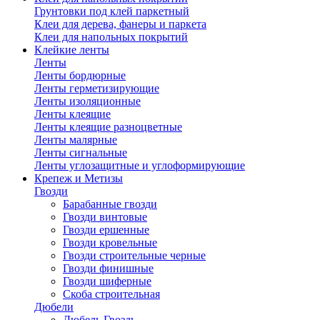
Грунтовки под клей паркетный
Клеи для дерева, фанеры и паркета
Клеи для напольных покрытий
Клейкие ленты
Ленты
Ленты бордюрные
Ленты герметизирующие
Ленты изоляционные
Ленты клеящие
Ленты клеящие разноцветные
Ленты малярные
Ленты сигнальные
Ленты углозащитные и углоформирующие
Крепеж и Метизы
Гвозди
Барабанные гвозди
Гвозди винтовые
Гвозди ершенные
Гвозди кровельные
Гвозди строительные черные
Гвозди финишные
Гвозди шиферные
Скоба строительная
Дюбели
Дюбель Гвоздь