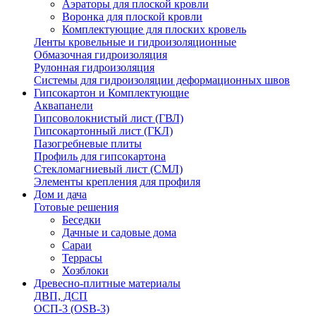
Аэраторы для плоской кровли
Воронка для плоской кровли
Комплектующие для плоских кровель
Ленты кровельные и гидроизоляционные
Обмазочная гидроизоляция
Рулонная гидроизоляция
Системы для гидроизоляции деформационных швов
Гипсокартон и Комплектующие
Аквапанели
Гипсоволокнистый лист (ГВЛ)
Гипсокартонный лист (ГКЛ)
Пазогребневые плиты
Профиль для гипсокартона
Стекломагниевый лист (СМЛ)
Элементы крепления для профиля
Дом и дача
Готовые решения
Беседки
Дачные и садовые дома
Сараи
Террасы
Хозблоки
Древесно-плитные материалы
ДВП, ДСП
ОСП-3 (OSB-3)