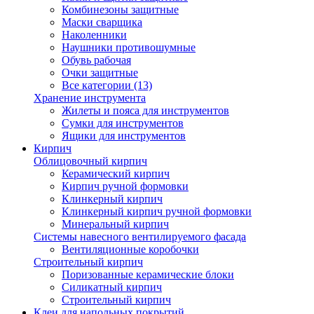
Комбинезоны защитные
Маски сварщика
Наколенники
Наушники противошумные
Обувь рабочая
Очки защитные
Все категории (13)
Хранение инструмента
Жилеты и пояса для инструментов
Сумки для инструментов
Ящики для инструментов
Кирпич
Облицовочный кирпич
Керамический кирпич
Кирпич ручной формовки
Клинкерный кирпич
Клинкерный кирпич ручной формовки
Минеральный кирпич
Системы навесного вентилируемого фасада
Вентиляционные коробочки
Строительный кирпич
Поризованные керамические блоки
Силикатный кирпич
Строительный кирпич
Клеи для напольных покрытий