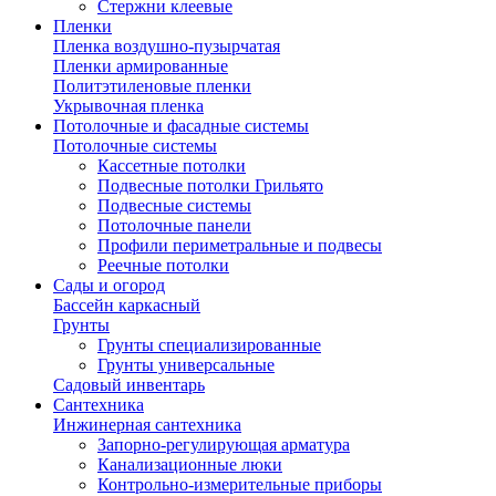
Стержни клеевые
Пленки
Пленка воздушно-пузырчатая
Пленки армированные
Политэтиленовые пленки
Укрывочная пленка
Потолочные и фасадные системы
Потолочные системы
Кассетные потолки
Подвесные потолки Грильято
Подвесные системы
Потолочные панели
Профили периметральные и подвесы
Реечные потолки
Сады и огород
Бассейн каркасный
Грунты
Грунты специализированные
Грунты универсальные
Садовый инвентарь
Сантехника
Инжинерная сантехника
Запорно-регулирующая арматура
Канализационные люки
Контрольно-измерительные приборы