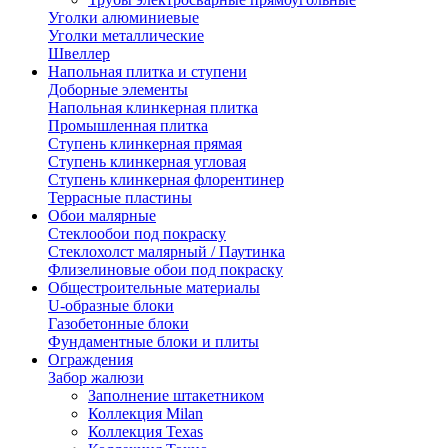
Уголки алюминиевые
Уголки металлические
Швеллер
Напольная плитка и ступени
Доборные элементы
Напольная клинкерная плитка
Промышленная плитка
Ступень клинкерная прямая
Ступень клинкерная угловая
Ступень клинкерная флорентинер
Террасные пластины
Обои малярные
Стеклообои под покраску
Стеклохолст малярный / Паутинка
Флизелиновые обои под покраску
Общестроительные материалы
U-образные блоки
Газобетонные блоки
Фундаментные блоки и плиты
Ограждения
Забор жалюзи
Заполнение штакетником
Коллекция Milan
Коллекция Texas