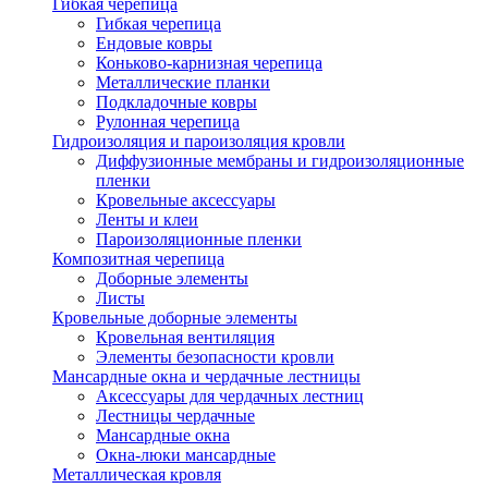
Гибкая черепица
Гибкая черепица
Ендовые ковры
Коньково-карнизная черепица
Металлические планки
Подкладочные ковры
Рулонная черепица
Гидроизоляция и пароизоляция кровли
Диффузионные мембраны и гидроизоляционные
пленки
Кровельные аксессуары
Ленты и клеи
Пароизоляционные пленки
Композитная черепица
Доборные элементы
Листы
Кровельные доборные элементы
Кровельная вентиляция
Элементы безопасности кровли
Мансардные окна и чердачные лестницы
Аксессуары для чердачных лестниц
Лестницы чердачные
Мансардные окна
Окна-люки мансардные
Металлическая кровля