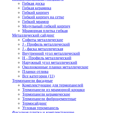
Гибкая доска
Гибкая керамика
Гибкий кирпич
Гибкий кирпич на сетке
Гибкий мрамор
Модульный гибкий кирпич
Мраморная плитка гибкая
Металлический сайдинг
Cофиты металлические
J - Профиль металлический
J - фаска металлическая
Внутренний угол металлический
Н - Профиль металлический
Наружный угол металлический
Околооконные планки металлические
Планки отлива
Все категории (11)
Термопанели фасадные
Комплектующие для термопанелей
Термопанели из мраморной крошки
Термопанели керамические
Термопанели фиброцементные
Термосайдинг
Угловая теромпанель
Фасадная плитка и комплектующие