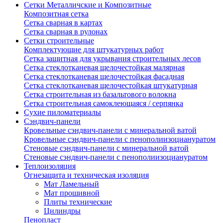
Сетки Металличские и Композитные
Композитная сетка
Сетка сварная в картах
Сетка сварная в рулонах
Сетки строительные
Комплектующие для штукатурных работ
Сетка защитная для укрывания строительных лесов
Сетка стеклотканевая щелочестойкая малярная
Сетка стеклотканевая щелочестойкая фасадная
Сетка стеклотканевая щелочестойкая штукатурная
Сетка строительная из базальтового волокна
Сетка строительная самоклеющаяся / серпянка
Сухие пиломатериалы
Сэндвич-панели
Кровельные сэндвич-панели с минеральной ватой
Кровельные сэндвич-панели с пенополиизоциануратом
Стеновые сэндвич-панели с минеральной ватой
Стеновые сэндвич-панели с пенополиизоциануратом
Теплоизоляция
Огнезащита и техническая изоляция
Мат Ламельный
Мат прошивной
Плиты технические
Цилиндры
Пенопласт