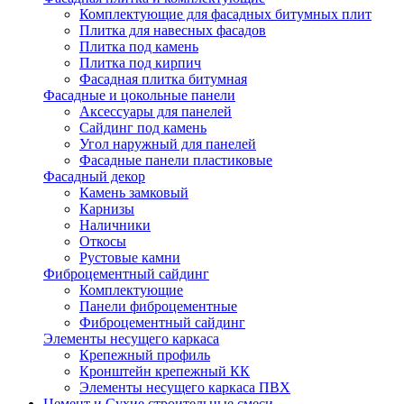
Комплектующие для фасадных битумных плит
Плитка для навесных фасадов
Плитка под камень
Плитка под кирпич
Фасадная плитка битумная
Фасадные и цокольные панели
Аксессуары для панелей
Сайдинг под камень
Угол наружный для панелей
Фасадные панели пластиковые
Фасадный декор
Камень замковый
Карнизы
Наличники
Откосы
Рустовые камни
Фиброцементный сайдинг
Комплектующие
Панели фиброцементные
Фиброцементный сайдинг
Элементы несущего каркаса
Крепежный профиль
Кронштейн крепежный КК
Элементы несущего каркаса ПВХ
Цемент и Сухие строительные смеси