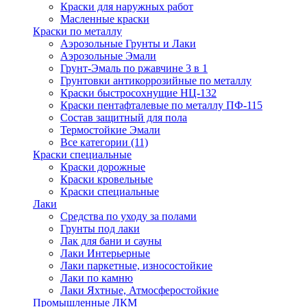
Краски для наружных работ
Масленные краски
Краски по металлу
Аэрозольные Грунты и Лаки
Аэрозольные Эмали
Грунт-Эмаль по ржавчине 3 в 1
Грунтовки антикоррозийные по металлу
Краски быстросохнущие НЦ-132
Краски пентафталевые по металлу ПФ-115
Состав защитный для пола
Термостойкие Эмали
Все категории (11)
Краски специальные
Краски дорожные
Краски кровельные
Краски специальные
Лаки
Cредства по уходу за полами
Грунты под лаки
Лак для бани и сауны
Лаки Интерьерные
Лаки паркетные, износостойкие
Лаки по камню
Лаки Яхтные, Атмосферостойкие
Промышленные ЛКМ