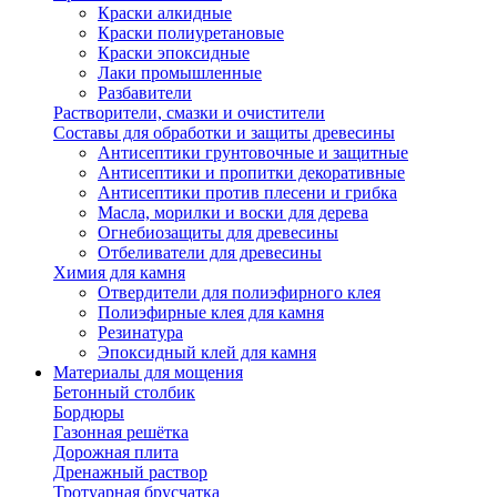
Краски алкидные
Краски полиуретановые
Краски эпоксидные
Лаки промышленные
Разбавители
Растворители, смазки и очистители
Составы для обработки и защиты древесины
Антисептики грунтовочные и защитные
Антисептики и пропитки декоративные
Антисептики против плесени и грибка
Масла, морилки и воски для дерева
Огнебиозащиты для древесины
Отбеливатели для древесины
Химия для камня
Отвердители для полиэфирного клея
Полиэфирные клея для камня
Резинатура
Эпоксидный клей для камня
Материалы для мощения
Бетонный столбик
Бордюры
Газонная решётка
Дорожная плита
Дренажный раствор
Тротуарная брусчатка