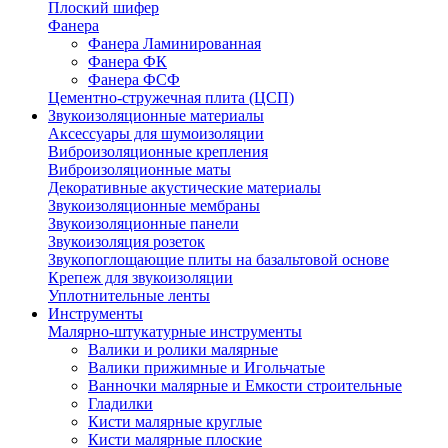
Плоский шифер
Фанера
Фанера Ламинированная
Фанера ФК
Фанера ФСФ
Цементно-стружечная плита (ЦСП)
Звукоизоляционные материалы
Аксессуары для шумоизоляции
Виброизоляционные крепления
Виброизоляционные маты
Декоративные акустические материалы
Звукоизоляционные мембраны
Звукоизоляционные панели
Звукоизоляция розеток
Звукопоглощающие плиты на базальтовой основе
Крепеж для звукоизоляции
Уплотнительные ленты
Инструменты
Малярно-штукатурные инструменты
Валики и ролики малярные
Валики прижимные и Игольчатые
Ванночки малярные и Емкости строительные
Гладилки
Кисти малярные круглые
Кисти малярные плоские