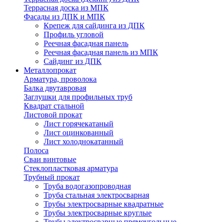
Террасная доска из МПК
Фасады из ДПК и МПК
Крепеж для сайдинга из ДПК
Профиль угловой
Реечная фасадная панель
Реечная фасадная панель из МПК
Сайдинг из ДПК
Металлопрокат
Арматура, проволока
Балка двутавровая
Заглушки для профильных труб
Квадрат стальной
Листовой прокат
Лист горячекатаный
Лист оцинкованный
Лист холоднокатанный
Полоса
Сваи винтовые
Стеклопластковая арматура
Трубный прокат
Труба водогазопроводная
Труба стальная электросварная
Трубы электросварные квадратные
Трубы электросварные круглые
Трубы электросварные прямоугольные