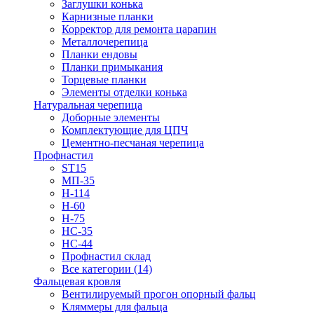
Заглушки конька
Карнизные планки
Корректор для ремонта царапин
Металлочерепица
Планки ендовы
Планки примыкания
Торцевые планки
Элементы отделки конька
Натуральная черепица
Доборные элементы
Комплектующие для ЦПЧ
Цементно-песчаная черепица
Профнастил
ST15
МП-35
Н-114
Н-60
Н-75
НС-35
НС-44
Профнастил склад
Все категории (14)
Фальцевая кровля
Вентилируемый прогон опорный фальц
Кляммеры для фальца