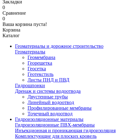
Закладки
0
Сравнение
0
Ваша корзина пуста!
Корзина
Каталог
Геоматериалы и дорожное строительство
Геоматериалы
Геомембрана
Георешетка
Геосетка
Геотекстиль
Листы ПНД и ПВД
Гидрошпонки
Дренаж и системы водоотвода
Двустенные трубы
Линейный водоотвод
Профилированные мембраны
Точечный водоотвод
Гидроизоляционные материалы
Гидроизоляционные ПВХ-мембраны
Инъекционная и проникающая гидроизоляция
Комплектующие для плоских кровель