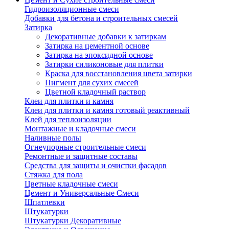
Гидроизоляционные смеси
Добавки для бетона и строительных смесей
Затирка
Декоративные добавки к затиркам
Затирка на цементной основе
Затирка на эпоксидной основе
Затирки силиконовые для плитки
Краска для восстановления цвета затирки
Пигмент для сухих смесей
Цветной кладочный раствор
Клеи для плитки и камня
Клеи для плитки и камня готовый реактивный
Клей для теплоизоляции
Монтажные и кладочные смеси
Наливные полы
Огнеупорные строительные смеси
Ремонтные и защитные составы
Средства для защиты и очистки фасадов
Стяжка для пола
Цветные кладочные смеси
Цемент и Универсальные Смеси
Шпатлевки
Штукатурки
Штукатурки Декоративные