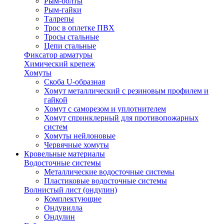
Рым-болты
Рым-гайки
Талрепы
Трос в оплетке ПВХ
Тросы стальные
Цепи стальные
Фиксатор арматуры
Химический крепеж
Хомуты
Скоба U-образная
Хомут металлический с резиновым профилем и
гайкой
Хомут с саморезом и уплотнителем
Хомут спринклерный для противопожарных
систем
Хомуты нейлоновые
Червячные хомуты
Кровельные материалы
Водосточные системы
Металлические водосточные системы
Пластиковые водосточные системы
Волнистый лист (ондулин)
Комплектующие
Ондувилла
Ондулин