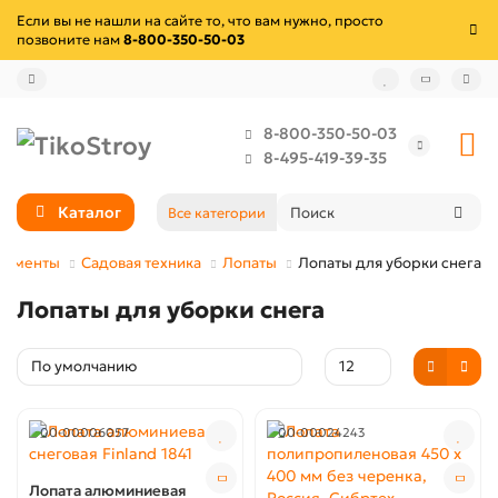
Если вы не нашли на сайте то, что вам нужно, просто
позвоните нам
8-800-350-50-03
8-800-350-50-03
8-495-419-39-35
Каталог
Все категории
рументы
Садовая техника
Лопаты
Лопаты для уборки снега
Лопаты для уборки снега
00-00006057
00-00024243
Лопата алюминиевая