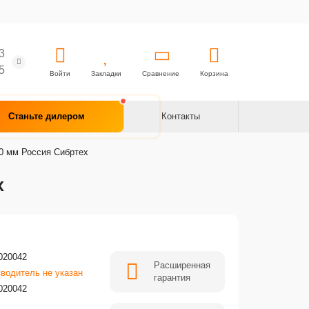
3
5
Войти
Закладки
Сравнение
Корзина
Станьте дилером
Контакты
40 мм Россия Сибртех
х
020042
Расширенная
водитель не указан
гарантия
020042