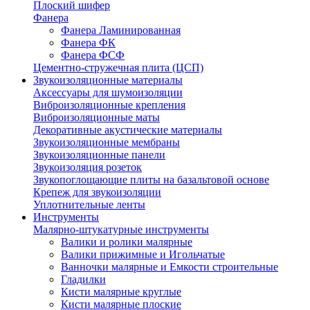
Плоский шифер
Фанера
Фанера Ламинированная
Фанера ФК
Фанера ФСФ
Цементно-стружечная плита (ЦСП)
Звукоизоляционные материалы
Аксессуары для шумоизоляции
Виброизоляционные крепления
Виброизоляционные маты
Декоративные акустические материалы
Звукоизоляционные мембраны
Звукоизоляционные панели
Звукоизоляция розеток
Звукопоглощающие плиты на базальтовой основе
Крепеж для звукоизоляции
Уплотнительные ленты
Инструменты
Малярно-штукатурные инструменты
Валики и ролики малярные
Валики прижимные и Игольчатые
Ванночки малярные и Емкости строительные
Гладилки
Кисти малярные круглые
Кисти малярные плоские