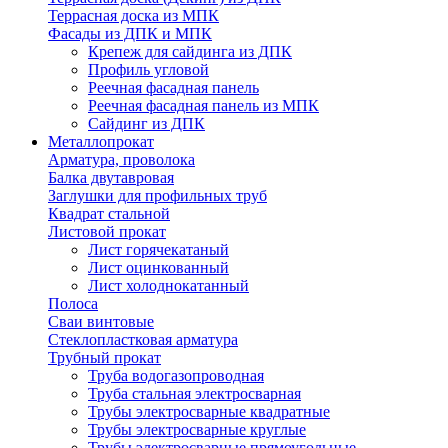
Террасная доска из МПК
Фасады из ДПК и МПК
Крепеж для сайдинга из ДПК
Профиль угловой
Реечная фасадная панель
Реечная фасадная панель из МПК
Сайдинг из ДПК
Металлопрокат
Арматура, проволока
Балка двутавровая
Заглушки для профильных труб
Квадрат стальной
Листовой прокат
Лист горячекатаный
Лист оцинкованный
Лист холоднокатанный
Полоса
Сваи винтовые
Стеклопластковая арматура
Трубный прокат
Труба водогазопроводная
Труба стальная электросварная
Трубы электросварные квадратные
Трубы электросварные круглые
Трубы электросварные прямоугольные