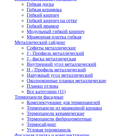
Гибкая доска
Гибкая керамика
Гибкий кирпич
Гибкий кирпич на сетке
Гибкий мрамор
Модульный гибкий кирпич
Мраморная плитка гибкая
Металлический сайдинг
Cофиты металлические
J - Профиль металлический
J - фаска металлическая
Внутренний угол металлический
Н - Профиль металлический
Наружный угол металлический
Околооконные планки металлические
Планки отлива
Все категории (11)
Термопанели фасадные
Комплектующие для термопанелей
Термопанели из мраморной крошки
Термопанели керамические
Термопанели фиброцементные
Термосайдинг
Угловая теромпанель
Фасадная плитка и комплектующие