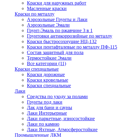
Краски для наружных работ
Масленные краски
Краски по металлу
Аэрозольные Грунты и Лаки
Аэрозольные Эмали
Грунт-Эмаль по ржавчине 3 в 1
Грунтовки антикоррозийные по металлу
Краски быстросохнущие НЦ-132
Краски пентафталевые по металлу ПФ-115
Состав защитный для пола
Термостойкие Эмали
Все категории (11)
Краски специальные
Краски дорожные
Краски кровельные
Краски специальные
Лаки
Cредства по уходу за полами
Грунты под лаки
Лак для бани и сауны
Лаки Интерьерные
Лаки паркетные, износостойкие
Лаки по камню
Лаки Яхтные, Атмосферостойкие
Промышленные ЛКМ