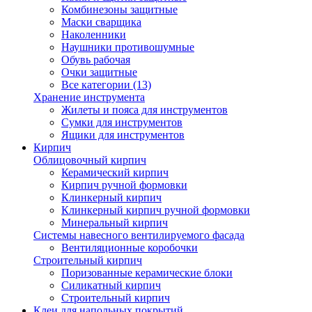
Комбинезоны защитные
Маски сварщика
Наколенники
Наушники противошумные
Обувь рабочая
Очки защитные
Все категории (13)
Хранение инструмента
Жилеты и пояса для инструментов
Сумки для инструментов
Ящики для инструментов
Кирпич
Облицовочный кирпич
Керамический кирпич
Кирпич ручной формовки
Клинкерный кирпич
Клинкерный кирпич ручной формовки
Минеральный кирпич
Системы навесного вентилируемого фасада
Вентиляционные коробочки
Строительный кирпич
Поризованные керамические блоки
Силикатный кирпич
Строительный кирпич
Клеи для напольных покрытий