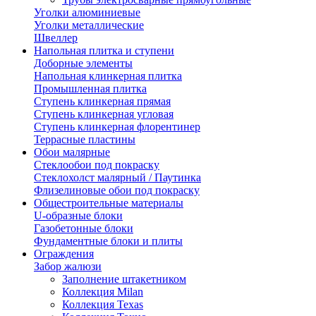
Уголки алюминиевые
Уголки металлические
Швеллер
Напольная плитка и ступени
Доборные элементы
Напольная клинкерная плитка
Промышленная плитка
Ступень клинкерная прямая
Ступень клинкерная угловая
Ступень клинкерная флорентинер
Террасные пластины
Обои малярные
Стеклообои под покраску
Стеклохолст малярный / Паутинка
Флизелиновые обои под покраску
Общестроительные материалы
U-образные блоки
Газобетонные блоки
Фундаментные блоки и плиты
Ограждения
Забор жалюзи
Заполнение штакетником
Коллекция Milan
Коллекция Texas