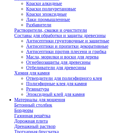
Краски алкидные
Краски полиуретановые
Краски эпоксидные
Лаки промышленные
Разбавители
Растворители, смазки и очистители
Составы для обработки и защиты древесины
Антисептики грунтовочные и защитные
Антисептики и пропитки декоративные
Антисептики против плесени и грибка
Масла, морилки и воски для дерева
Огнебиозащиты для древесины
Отбеливатели для древесины
Химия для камня
Отвердители для полиэфирного клея
Полиэфирные клея для камня
Резинатура
Эпоксидный клей для камня
Материалы для мощения
Бетонный столбик
Бордюры
Газонная решётка
Дорожная плита
Дренажный раствор
Тротуарная брусчатка