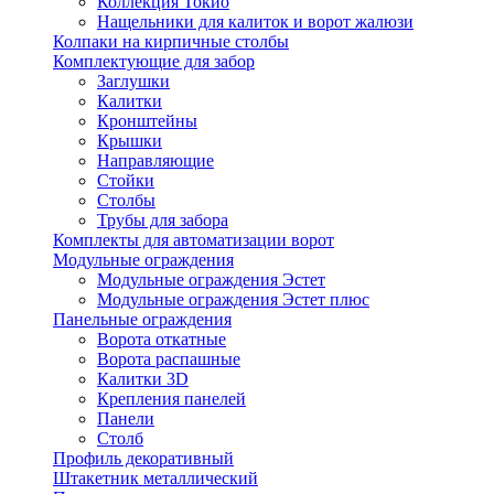
Коллекция Токио
Нащельники для калиток и ворот жалюзи
Колпаки на кирпичные столбы
Комплектующие для забор
Заглушки
Калитки
Кронштейны
Крышки
Направляющие
Стойки
Столбы
Трубы для забора
Комплекты для автоматизации ворот
Модульные ограждения
Модульные ограждения Эстет
Модульные ограждения Эстет плюс
Панельные ограждения
Ворота откатные
Ворота распашные
Калитки 3D
Крепления панелей
Панели
Столб
Профиль декоративный
Штакетник металлический