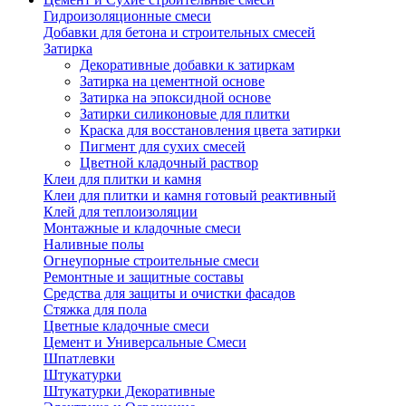
Гидроизоляционные смеси
Добавки для бетона и строительных смесей
Затирка
Декоративные добавки к затиркам
Затирка на цементной основе
Затирка на эпоксидной основе
Затирки силиконовые для плитки
Краска для восстановления цвета затирки
Пигмент для сухих смесей
Цветной кладочный раствор
Клеи для плитки и камня
Клеи для плитки и камня готовый реактивный
Клей для теплоизоляции
Монтажные и кладочные смеси
Наливные полы
Огнеупорные строительные смеси
Ремонтные и защитные составы
Средства для защиты и очистки фасадов
Стяжка для пола
Цветные кладочные смеси
Цемент и Универсальные Смеси
Шпатлевки
Штукатурки
Штукатурки Декоративные