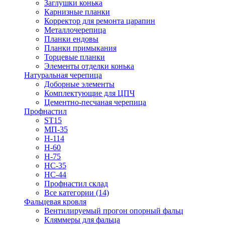
Заглушки конька
Карнизные планки
Корректор для ремонта царапин
Металлочерепица
Планки ендовы
Планки примыкания
Торцевые планки
Элементы отделки конька
Натуральная черепица
Доборные элементы
Комплектующие для ЦПЧ
Цементно-песчаная черепица
Профнастил
ST15
МП-35
Н-114
Н-60
Н-75
НС-35
НС-44
Профнастил склад
Все категории (14)
Фальцевая кровля
Вентилируемый прогон опорный фальц
Кляммеры для фальца