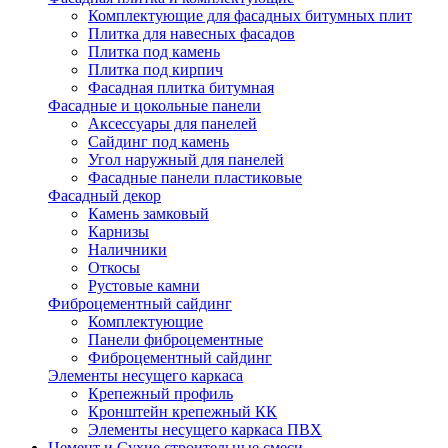
Комплектующие для фасадных битумных плит
Плитка для навесных фасадов
Плитка под камень
Плитка под кирпич
Фасадная плитка битумная
Фасадные и цокольные панели
Аксессуары для панелей
Сайдинг под камень
Угол наружный для панелей
Фасадные панели пластиковые
Фасадный декор
Камень замковый
Карнизы
Наличники
Откосы
Рустовые камни
Фиброцементный сайдинг
Комплектующие
Панели фиброцементные
Фиброцементный сайдинг
Элементы несущего каркаса
Крепежный профиль
Кронштейн крепежный КК
Элементы несущего каркаса ПВХ
Цемент и Сухие строительные смеси