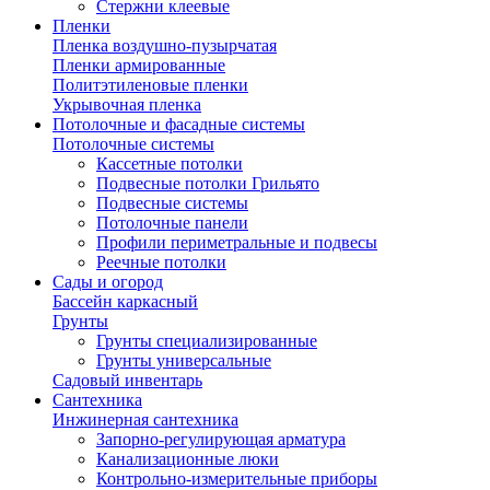
Стержни клеевые
Пленки
Пленка воздушно-пузырчатая
Пленки армированные
Политэтиленовые пленки
Укрывочная пленка
Потолочные и фасадные системы
Потолочные системы
Кассетные потолки
Подвесные потолки Грильято
Подвесные системы
Потолочные панели
Профили периметральные и подвесы
Реечные потолки
Сады и огород
Бассейн каркасный
Грунты
Грунты специализированные
Грунты универсальные
Садовый инвентарь
Сантехника
Инжинерная сантехника
Запорно-регулирующая арматура
Канализационные люки
Контрольно-измерительные приборы