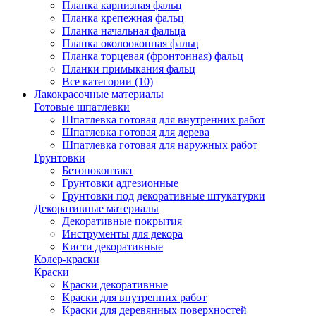
Планка карнизная фальц
Планка крепежная фальц
Планка начальная фальца
Планка околооконная фальц
Планка торцевая (фронтонная) фальц
Планки примыкания фальц
Все категории (10)
Лакокрасочные материалы
Готовые шпатлевки
Шпатлевка готовая для внутренних работ
Шпатлевка готовая для дерева
Шпатлевка готовая для наружных работ
Грунтовки
Бетоноконтакт
Грунтовки адгезионные
Грунтовки под декоративные штукатурки
Декоративные материалы
Декоративные покрытия
Инструменты для декора
Кисти декоративные
Колер-краски
Краски
Краски декоративные
Краски для внутренних работ
Краски для деревянных поверхностей