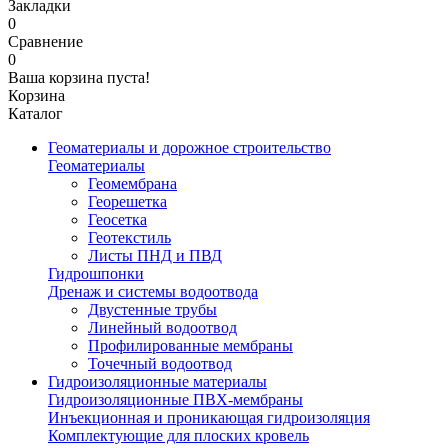
Закладки
0
Сравнение
0
Ваша корзина пуста!
Корзина
Каталог
Геоматериалы и дорожное строительство
Геоматериалы
Геомембрана
Георешетка
Геосетка
Геотекстиль
Листы ПНД и ПВД
Гидрошпонки
Дренаж и системы водоотвода
Двустенные трубы
Линейный водоотвод
Профилированные мембраны
Точечный водоотвод
Гидроизоляционные материалы
Гидроизоляционные ПВХ-мембраны
Инъекционная и проникающая гидроизоляция
Комплектующие для плоских кровель