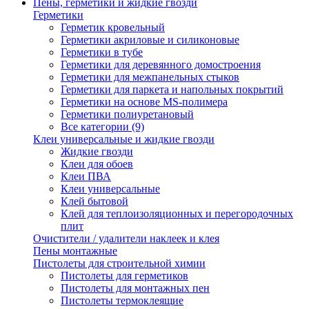
Пены, герметики и жидкие гвозди
Герметики
Герметик кровельный
Герметики акриловые и силиконовые
Герметики в тубе
Герметики для деревянного домостроения
Герметики для межпанельных стыков
Герметики для паркета и напольных покрытий
Герметики на основе MS-полимера
Герметики полиуретановый
Все категории (9)
Клеи универсальные и жидкие гвозди
Жидкие гвозди
Клеи для обоев
Клеи ПВА
Клеи универсальные
Клей бытовой
Клей для теплоизоляционных и перегородочных
плит
Очистители / удалители наклеек и клея
Пены монтажные
Пистолеты для строительной химии
Пистолеты для герметиков
Пистолеты для монтажных пен
Пистолеты термоклеящие