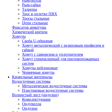
Рым-болты
Рым-гайки
Талрепы
Трос в оплетке ПВХ
Тросы стальные
Цепи стальные
Фиксатор арматуры
Химический крепеж
Хомуты
Скоба U-образная
Хомут металлический с резиновым профилем и
гайкой
Хомут с саморезом и уплотнителем
Хомут спринклерный для противопожарных
систем
Хомуты нейлоновые
Червячные хомуты
Кровельные материалы
Водосточные системы
Металлические водосточные системы
Пластиковые водосточные системы
Волнистый лист (ондулин)
Комплектующие
Ондувилла
Ондулин