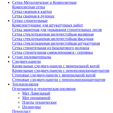
Сетки Металличские и Композитные
Композитная сетка
Сетка сварная в картах
Сетка сварная в рулонах
Сетки строительные
Комплектующие для штукатурных работ
Сетка защитная для укрывания строительных лесов
Сетка стеклотканевая щелочестойкая малярная
Сетка стеклотканевая щелочестойкая фасадная
Сетка стеклотканевая щелочестойкая штукатурная
Сетка строительная из базальтового волокна
Сетка строительная самоклеющаяся / серпянка
Сухие пиломатериалы
Сэндвич-панели
Кровельные сэндвич-панели с минеральной ватой
Кровельные сэндвич-панели с пенополиизоциануратом
Стеновые сэндвич-панели с минеральной ватой
Стеновые сэндвич-панели с пенополиизоциануратом
Теплоизоляция
Огнезащита и техническая изоляция
Мат Ламельный
Мат прошивной
Плиты технические
Цилиндры
Пенопласт