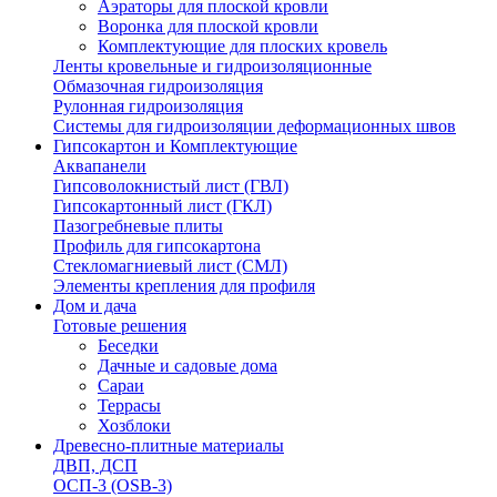
Аэраторы для плоской кровли
Воронка для плоской кровли
Комплектующие для плоских кровель
Ленты кровельные и гидроизоляционные
Обмазочная гидроизоляция
Рулонная гидроизоляция
Системы для гидроизоляции деформационных швов
Гипсокартон и Комплектующие
Аквапанели
Гипсоволокнистый лист (ГВЛ)
Гипсокартонный лист (ГКЛ)
Пазогребневые плиты
Профиль для гипсокартона
Стекломагниевый лист (СМЛ)
Элементы крепления для профиля
Дом и дача
Готовые решения
Беседки
Дачные и садовые дома
Сараи
Террасы
Хозблоки
Древесно-плитные материалы
ДВП, ДСП
ОСП-3 (OSB-3)