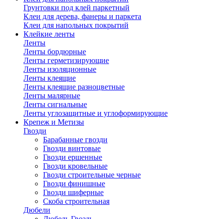
Грунтовки под клей паркетный
Клеи для дерева, фанеры и паркета
Клеи для напольных покрытий
Клейкие ленты
Ленты
Ленты бордюрные
Ленты герметизирующие
Ленты изоляционные
Ленты клеящие
Ленты клеящие разноцветные
Ленты малярные
Ленты сигнальные
Ленты углозащитные и углоформирующие
Крепеж и Метизы
Гвозди
Барабанные гвозди
Гвозди винтовые
Гвозди ершенные
Гвозди кровельные
Гвозди строительные черные
Гвозди финишные
Гвозди шиферные
Скоба строительная
Дюбели
Дюбель Гвоздь