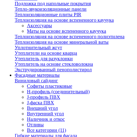
Подложка под напольные покрытия
Тепло-звукоизоляционные панели
Теплоизоляционные плиты PIR
Теплоизоляция на основе вспененного каучука
Аксессуары
Маты на основе вспененного каучука
Теплоизоляция на основе вспененного полиэтилена
Теплоизоляция на основе минеральной ваты
Уплотнительный жгут
Утеплители на основе кварца
Утеплитель для разуклонки
Утеплитель на основе стекловолокна
Экструдированный пенополистирол
Фасадные материалы
Виниловый сайдинг
Cофиты пластиковые
H-профиль (соединительный)
J-профиль ПВХ
J-фаска ПВХ
Внешний угол
Внутренний угол
Наличник и откос
Отливы
Все категории (11)
Гибкие материалы для фасада