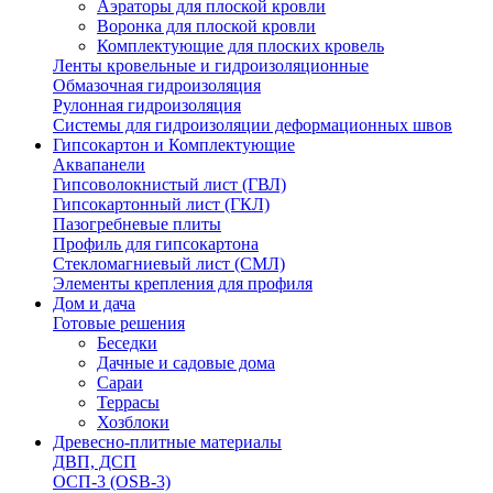
Аэраторы для плоской кровли
Воронка для плоской кровли
Комплектующие для плоских кровель
Ленты кровельные и гидроизоляционные
Обмазочная гидроизоляция
Рулонная гидроизоляция
Системы для гидроизоляции деформационных швов
Гипсокартон и Комплектующие
Аквапанели
Гипсоволокнистый лист (ГВЛ)
Гипсокартонный лист (ГКЛ)
Пазогребневые плиты
Профиль для гипсокартона
Стекломагниевый лист (СМЛ)
Элементы крепления для профиля
Дом и дача
Готовые решения
Беседки
Дачные и садовые дома
Сараи
Террасы
Хозблоки
Древесно-плитные материалы
ДВП, ДСП
ОСП-3 (OSB-3)