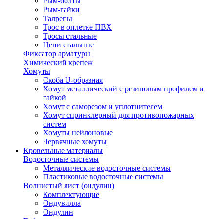
Рым-болты
Рым-гайки
Талрепы
Трос в оплетке ПВХ
Тросы стальные
Цепи стальные
Фиксатор арматуры
Химический крепеж
Хомуты
Скоба U-образная
Хомут металлический с резиновым профилем и
гайкой
Хомут с саморезом и уплотнителем
Хомут спринклерный для противопожарных
систем
Хомуты нейлоновые
Червячные хомуты
Кровельные материалы
Водосточные системы
Металлические водосточные системы
Пластиковые водосточные системы
Волнистый лист (ондулин)
Комплектующие
Ондувилла
Ондулин