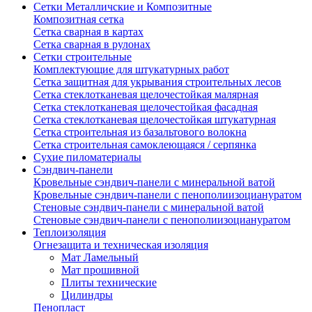
Сетки Металличские и Композитные
Композитная сетка
Сетка сварная в картах
Сетка сварная в рулонах
Сетки строительные
Комплектующие для штукатурных работ
Сетка защитная для укрывания строительных лесов
Сетка стеклотканевая щелочестойкая малярная
Сетка стеклотканевая щелочестойкая фасадная
Сетка стеклотканевая щелочестойкая штукатурная
Сетка строительная из базальтового волокна
Сетка строительная самоклеющаяся / серпянка
Сухие пиломатериалы
Сэндвич-панели
Кровельные сэндвич-панели с минеральной ватой
Кровельные сэндвич-панели с пенополиизоциануратом
Стеновые сэндвич-панели с минеральной ватой
Стеновые сэндвич-панели с пенополиизоциануратом
Теплоизоляция
Огнезащита и техническая изоляция
Мат Ламельный
Мат прошивной
Плиты технические
Цилиндры
Пенопласт