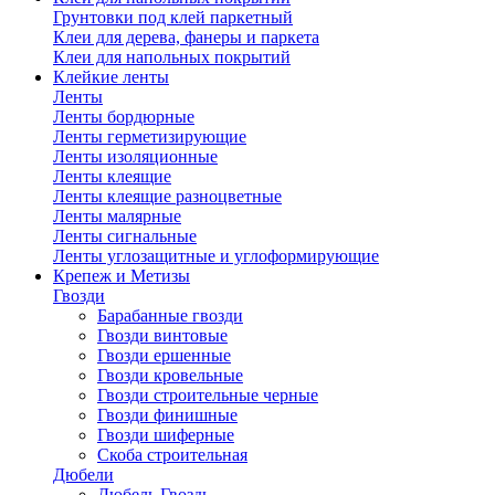
Грунтовки под клей паркетный
Клеи для дерева, фанеры и паркета
Клеи для напольных покрытий
Клейкие ленты
Ленты
Ленты бордюрные
Ленты герметизирующие
Ленты изоляционные
Ленты клеящие
Ленты клеящие разноцветные
Ленты малярные
Ленты сигнальные
Ленты углозащитные и углоформирующие
Крепеж и Метизы
Гвозди
Барабанные гвозди
Гвозди винтовые
Гвозди ершенные
Гвозди кровельные
Гвозди строительные черные
Гвозди финишные
Гвозди шиферные
Скоба строительная
Дюбели
Дюбель Гвоздь