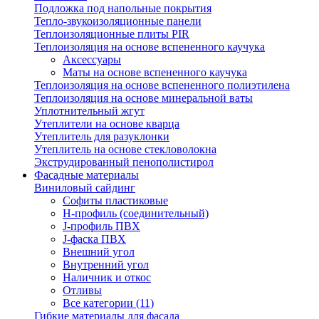
Подложка под напольные покрытия
Тепло-звукоизоляционные панели
Теплоизоляционные плиты PIR
Теплоизоляция на основе вспененного каучука
Аксессуары
Маты на основе вспененного каучука
Теплоизоляция на основе вспененного полиэтилена
Теплоизоляция на основе минеральной ваты
Уплотнительный жгут
Утеплители на основе кварца
Утеплитель для разуклонки
Утеплитель на основе стекловолокна
Экструдированный пенополистирол
Фасадные материалы
Виниловый сайдинг
Cофиты пластиковые
H-профиль (соединительный)
J-профиль ПВХ
J-фаска ПВХ
Внешний угол
Внутренний угол
Наличник и откос
Отливы
Все категории (11)
Гибкие материалы для фасада