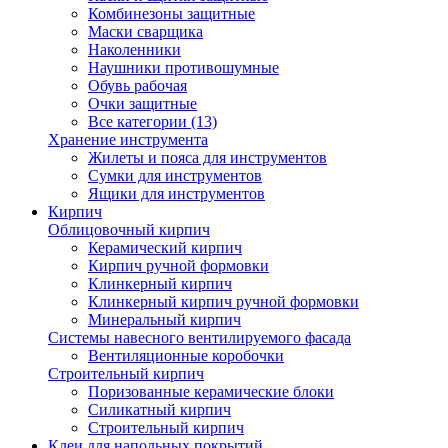
Комбинезоны защитные
Маски сварщика
Наколенники
Наушники противошумные
Обувь рабочая
Очки защитные
Все категории (13)
Хранение инструмента
Жилеты и пояса для инструментов
Сумки для инструментов
Ящики для инструментов
Кирпич
Облицовочный кирпич
Керамический кирпич
Кирпич ручной формовки
Клинкерный кирпич
Клинкерный кирпич ручной формовки
Минеральный кирпич
Системы навесного вентилируемого фасада
Вентиляционные коробочки
Строительный кирпич
Поризованные керамические блоки
Силикатный кирпич
Строительный кирпич
Клеи для напольных покрытий