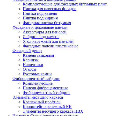
Комплектующие для фасадных битумных плит
Плитка для навесных фасадов
Плитка под камень
Плитка под кирпич
Фасадная плитка битумная
Фасадные и цокольные панели
Аксессуары для панелей
Сайдинг под камень
Угол наружный для панелей
Фасадные панели пластиковые
Фасадный декор
Камень замковый
Карнизы
Наличники
Откосы
Рустовые камни
Фиброцементный сайдинг
Комплектующие
Панели фиброцементные
Фиброцементный сайдинг
Элементы несущего каркаса
Крепежный профиль
Кронштейн крепежный КК
Элементы несущего каркаса ПВХ
Цемент и Сухие строительные смеси