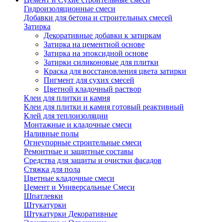
Гидроизоляционные смеси
Добавки для бетона и строительных смесей
Затирка
Декоративные добавки к затиркам
Затирка на цементной основе
Затирка на эпоксидной основе
Затирки силиконовые для плитки
Краска для восстановления цвета затирки
Пигмент для сухих смесей
Цветной кладочный раствор
Клеи для плитки и камня
Клеи для плитки и камня готовый реактивный
Клей для теплоизоляции
Монтажные и кладочные смеси
Наливные полы
Огнеупорные строительные смеси
Ремонтные и защитные составы
Средства для защиты и очистки фасадов
Стяжка для пола
Цветные кладочные смеси
Цемент и Универсальные Смеси
Шпатлевки
Штукатурки
Штукатурки Декоративные