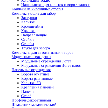
Коллекция Токио
Нащельники для калиток и ворот жалюзи
Колпаки на кирпичные столбы
Комплектующие для забор
Заглушки
Калитки
Кронштейны
Крышки
Направляющие
Стойки
Столбы
Трубы для забора
Комплекты для автоматизации ворот
Модульные ограждения
Модульные ограждения Эстет
Модульные ограждения Эстет плюс
Панельные ограждения
Ворота откатные
Ворота распашные
Калитки 3D
Крепления панелей
Панели
Столб
Профиль декоративный
Штакетник металлический