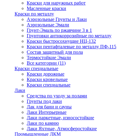
Краски для наружных работ
Масленные краски
Краски по металлу
Аэрозольные Грунты и Лаки
Аэрозольные Эмали
Грунт-Эмаль по ржавчине 3 в 1
Грунтовки антикоррозийные по металлу
Краски быстросохнущие НЦ-132
Краски пентафталевые по металлу ПФ-115
Состав защитный для пола
Термостойкие Эмали
Все категории (11)
Краски специальные
Краски дорожные
Краски кровельные
Краски специальные
Лаки
Cредства по уходу за полами
Грунты под лаки
Лак для бани и сауны
Лаки Интерьерные
Лаки паркетные, износостойкие
Лаки по камню
Лаки Яхтные, Атмосферостойкие
Промышленные ЛКМ