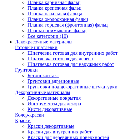
Планка карнизная фальц
Планка крепежная фальц
Планка начальная фальца
Планка околооконная фальц
Планка торцевая (фронтонная) фальц
Планки примыкания фальц
Все категории (10)
Лакокрасочные материалы
Готовые шпатлевки
Шпатлевка готовая для внутренних работ
Шпатлевка готовая для дерева
Шпатлевка готовая для наружных работ
Грунтовки
Бетоноконтакт
Грунтовки адгезионные
Грунтовки под декоративные штукатурки
Декоративные материалы
Декоративные покрытия
Инструменты для декора
Кисти декоративные
Колер-краски
Краски
Краски декоративные
Краски для внутренних работ
Краски для деревянных поверхностей