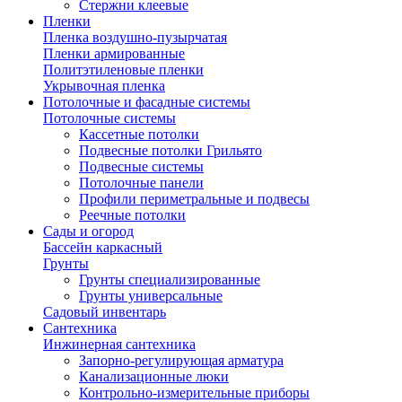
Стержни клеевые
Пленки
Пленка воздушно-пузырчатая
Пленки армированные
Политэтиленовые пленки
Укрывочная пленка
Потолочные и фасадные системы
Потолочные системы
Кассетные потолки
Подвесные потолки Грильято
Подвесные системы
Потолочные панели
Профили периметральные и подвесы
Реечные потолки
Сады и огород
Бассейн каркасный
Грунты
Грунты специализированные
Грунты универсальные
Садовый инвентарь
Сантехника
Инжинерная сантехника
Запорно-регулирующая арматура
Канализационные люки
Контрольно-измерительные приборы