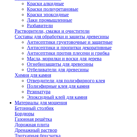
Краски алкидные
Краски полиуретановые
Краски эпоксидные
Лаки промышленные
Разбавители
Растворители, смазки и очистители
Составы для обработки и защиты древесины
Антисептики грунтовочные и защитные
Антисептики и пропитки декоративные
Антисептики против плесени и грибка
Масла, морилки и воски для дерева
Огнебиозащиты для древесины
Отбеливатели для древесины
Химия для камня
Отвердители для полиэфирного клея
Полиэфирные клея для камня
Резинатура
Эпоксидный клей для камня
Материалы для мощения
Бетонный столбик
Бордюры
Газонная решётка
Дорожная плита
Дренажный раствор
Тротуарная брусчатка