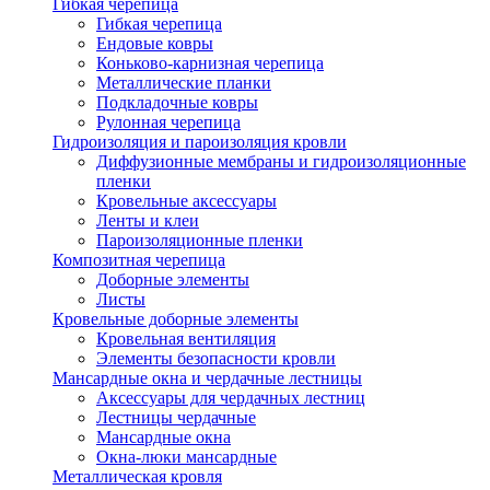
Гибкая черепица
Гибкая черепица
Ендовые ковры
Коньково-карнизная черепица
Металлические планки
Подкладочные ковры
Рулонная черепица
Гидроизоляция и пароизоляция кровли
Диффузионные мембраны и гидроизоляционные
пленки
Кровельные аксессуары
Ленты и клеи
Пароизоляционные пленки
Композитная черепица
Доборные элементы
Листы
Кровельные доборные элементы
Кровельная вентиляция
Элементы безопасности кровли
Мансардные окна и чердачные лестницы
Аксессуары для чердачных лестниц
Лестницы чердачные
Мансардные окна
Окна-люки мансардные
Металлическая кровля