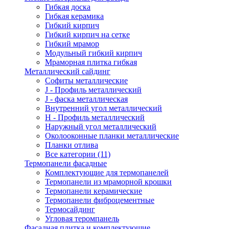
Гибкая доска
Гибкая керамика
Гибкий кирпич
Гибкий кирпич на сетке
Гибкий мрамор
Модульный гибкий кирпич
Мраморная плитка гибкая
Металлический сайдинг
Cофиты металлические
J - Профиль металлический
J - фаска металлическая
Внутренний угол металлический
Н - Профиль металлический
Наружный угол металлический
Околооконные планки металлические
Планки отлива
Все категории (11)
Термопанели фасадные
Комплектующие для термопанелей
Термопанели из мраморной крошки
Термопанели керамические
Термопанели фиброцементные
Термосайдинг
Угловая теромпанель
Фасадная плитка и комплектующие