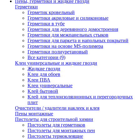
Пены, герметики и жидкие гвозди
Герметики
Герметик кровельный
Герметики акриловые и силиконовые
Герметики в тубе
Герметики для деревянного домостроения
Герметики для межпанельных стыков
Герметики для паркета и напольных покрытий
Герметики на основе MS-полимера
Герметики полиуретановый
Все категории (9)
Клеи универсальные и жидкие гвозди
Жидкие гвозди
Клеи для обоев
Клеи ПВА
Клеи универсальные
Клей бытовой
Клей для теплоизоляционных и перегородочных
плит
Очистители / удалители наклеек и клея
Пены монтажные
Пистолеты для строительной химии
Пистолеты для герметиков
Пистолеты для монтажных пен
Пистолеты термоклеящие