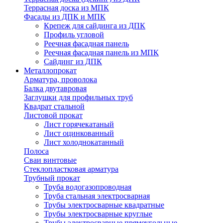
Террасная доска из МПК
Фасады из ДПК и МПК
Крепеж для сайдинга из ДПК
Профиль угловой
Реечная фасадная панель
Реечная фасадная панель из МПК
Сайдинг из ДПК
Металлопрокат
Арматура, проволока
Балка двутавровая
Заглушки для профильных труб
Квадрат стальной
Листовой прокат
Лист горячекатаный
Лист оцинкованный
Лист холоднокатанный
Полоса
Сваи винтовые
Стеклопластковая арматура
Трубный прокат
Труба водогазопроводная
Труба стальная электросварная
Трубы электросварные квадратные
Трубы электросварные круглые
Трубы электросварные прямоугольные