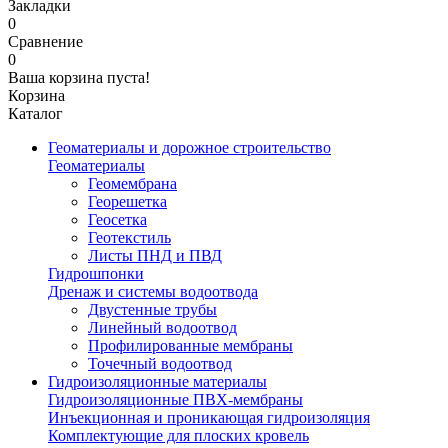
Закладки
0
Сравнение
0
Ваша корзина пуста!
Корзина
Каталог
Геоматериалы и дорожное строительство
Геоматериалы
Геомембрана
Георешетка
Геосетка
Геотекстиль
Листы ПНД и ПВД
Гидрошпонки
Дренаж и системы водоотвода
Двустенные трубы
Линейный водоотвод
Профилированные мембраны
Точечный водоотвод
Гидроизоляционные материалы
Гидроизоляционные ПВХ-мембраны
Инъекционная и проникающая гидроизоляция
Комплектующие для плоских кровель