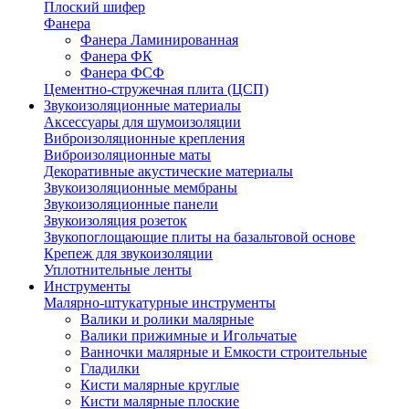
Плоский шифер
Фанера
Фанера Ламинированная
Фанера ФК
Фанера ФСФ
Цементно-стружечная плита (ЦСП)
Звукоизоляционные материалы
Аксессуары для шумоизоляции
Виброизоляционные крепления
Виброизоляционные маты
Декоративные акустические материалы
Звукоизоляционные мембраны
Звукоизоляционные панели
Звукоизоляция розеток
Звукопоглощающие плиты на базальтовой основе
Крепеж для звукоизоляции
Уплотнительные ленты
Инструменты
Малярно-штукатурные инструменты
Валики и ролики малярные
Валики прижимные и Игольчатые
Ванночки малярные и Емкости строительные
Гладилки
Кисти малярные круглые
Кисти малярные плоские