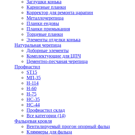
Заглушки конька
Карнизные планки
Корректор для ремонта царапин
Металлочерепица
Планки ендовы
Планки примыкания
Торцевые планки
Элементы отделки конька
Натуральная черепица
Доборные элементы
Комплектующие для ЦПЧ
Цементно-песчаная черепица
Профнастил
ST15
МП-35
Н-114
Н-60
Н-75
НС-35
НС-44
Профнастил склад
Все категории (14)
Фальцевая кровля
Вентилируемый прогон опорный фальц
Кляммеры для фальца