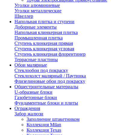
Уголки алюминиевые
Уголки металлические
Швеллер
Напольная плитка и ступени
Доборные элементы
Напольная клинкерная плитка
Промышленная плитка
Ступень клинкерная прямая
Ступень клинкерная угловая
Ступень клинкерная флорентинер
Террасные пластины
Обои малярные
Стеклообои под покраску
Стеклохолст малярный / Паутинка
Флизелиновые обои под покраску
Общестроительные материалы
U-образные блоки
Газобетонные блоки
Фундаментные блоки и плиты
Ограждения
Забор жалюзи
Заполнение штакетником
Коллекция Milan
Коллекция Texas