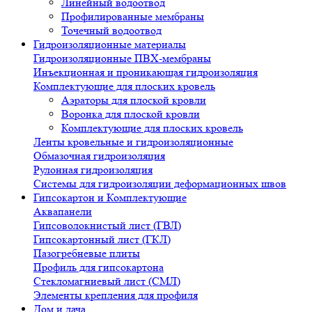
Линейный водоотвод
Профилированные мембраны
Точечный водоотвод
Гидроизоляционные материалы
Гидроизоляционные ПВХ-мембраны
Инъекционная и проникающая гидроизоляция
Комплектующие для плоских кровель
Аэраторы для плоской кровли
Воронка для плоской кровли
Комплектующие для плоских кровель
Ленты кровельные и гидроизоляционные
Обмазочная гидроизоляция
Рулонная гидроизоляция
Системы для гидроизоляции деформационных швов
Гипсокартон и Комплектующие
Аквапанели
Гипсоволокнистый лист (ГВЛ)
Гипсокартонный лист (ГКЛ)
Пазогребневые плиты
Профиль для гипсокартона
Стекломагниевый лист (СМЛ)
Элементы крепления для профиля
Дом и дача