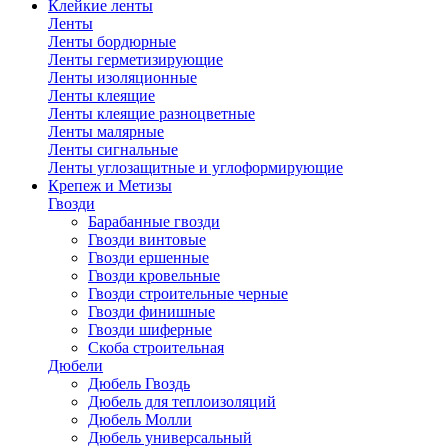
Клейкие ленты
Ленты
Ленты бордюрные
Ленты герметизирующие
Ленты изоляционные
Ленты клеящие
Ленты клеящие разноцветные
Ленты малярные
Ленты сигнальные
Ленты углозащитные и углоформирующие
Крепеж и Метизы
Гвозди
Барабанные гвозди
Гвозди винтовые
Гвозди ершенные
Гвозди кровельные
Гвозди строительные черные
Гвозди финишные
Гвозди шиферные
Скоба строительная
Дюбели
Дюбель Гвоздь
Дюбель для теплоизоляций
Дюбель Молли
Дюбель универсальный