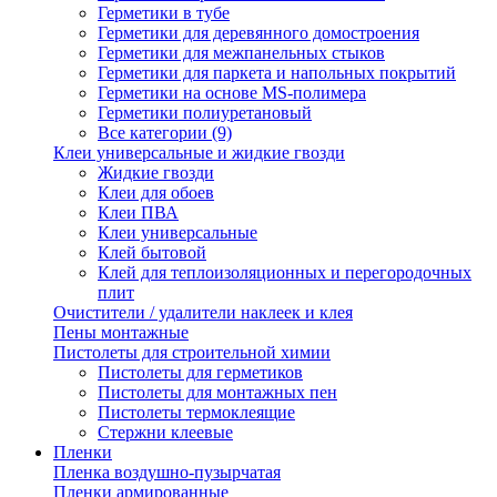
Герметики в тубе
Герметики для деревянного домостроения
Герметики для межпанельных стыков
Герметики для паркета и напольных покрытий
Герметики на основе MS-полимера
Герметики полиуретановый
Все категории (9)
Клеи универсальные и жидкие гвозди
Жидкие гвозди
Клеи для обоев
Клеи ПВА
Клеи универсальные
Клей бытовой
Клей для теплоизоляционных и перегородочных
плит
Очистители / удалители наклеек и клея
Пены монтажные
Пистолеты для строительной химии
Пистолеты для герметиков
Пистолеты для монтажных пен
Пистолеты термоклеящие
Стержни клеевые
Пленки
Пленка воздушно-пузырчатая
Пленки армированные