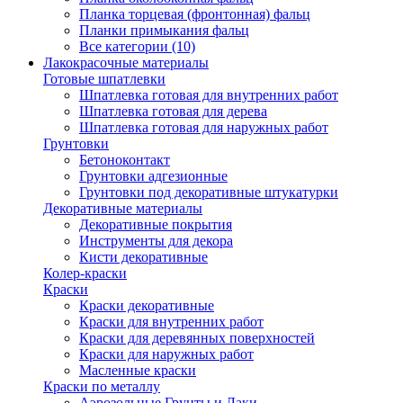
Планка торцевая (фронтонная) фальц
Планки примыкания фальц
Все категории (10)
Лакокрасочные материалы
Готовые шпатлевки
Шпатлевка готовая для внутренних работ
Шпатлевка готовая для дерева
Шпатлевка готовая для наружных работ
Грунтовки
Бетоноконтакт
Грунтовки адгезионные
Грунтовки под декоративные штукатурки
Декоративные материалы
Декоративные покрытия
Инструменты для декора
Кисти декоративные
Колер-краски
Краски
Краски декоративные
Краски для внутренних работ
Краски для деревянных поверхностей
Краски для наружных работ
Масленные краски
Краски по металлу
Аэрозольные Грунты и Лаки