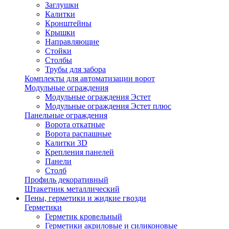
Заглушки
Калитки
Кронштейны
Крышки
Направляющие
Стойки
Столбы
Трубы для забора
Комплекты для автоматизации ворот
Модульные ограждения
Модульные ограждения Эстет
Модульные ограждения Эстет плюс
Панельные ограждения
Ворота откатные
Ворота распашные
Калитки 3D
Крепления панелей
Панели
Столб
Профиль декоративный
Штакетник металлический
Пены, герметики и жидкие гвозди
Герметики
Герметик кровельный
Герметики акриловые и силиконовые