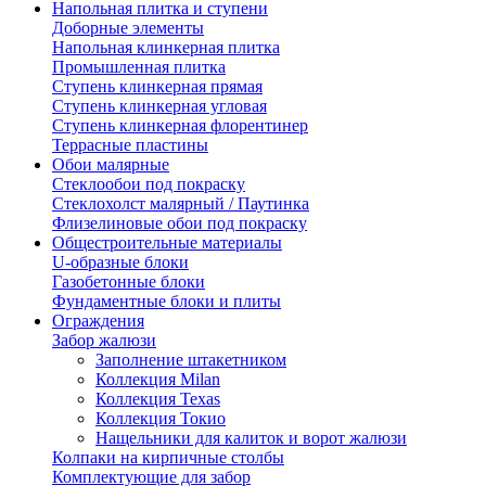
Напольная плитка и ступени
Доборные элементы
Напольная клинкерная плитка
Промышленная плитка
Ступень клинкерная прямая
Ступень клинкерная угловая
Ступень клинкерная флорентинер
Террасные пластины
Обои малярные
Стеклообои под покраску
Стеклохолст малярный / Паутинка
Флизелиновые обои под покраску
Общестроительные материалы
U-образные блоки
Газобетонные блоки
Фундаментные блоки и плиты
Ограждения
Забор жалюзи
Заполнение штакетником
Коллекция Milan
Коллекция Texas
Коллекция Токио
Нащельники для калиток и ворот жалюзи
Колпаки на кирпичные столбы
Комплектующие для забор