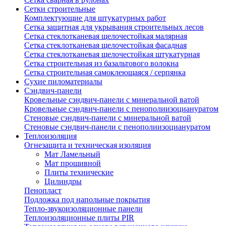
Сетки строительные
Комплектующие для штукатурных работ
Сетка защитная для укрывания строительных лесов
Сетка стеклотканевая щелочестойкая малярная
Сетка стеклотканевая щелочестойкая фасадная
Сетка стеклотканевая щелочестойкая штукатурная
Сетка строительная из базальтового волокна
Сетка строительная самоклеющаяся / серпянка
Сухие пиломатериалы
Сэндвич-панели
Кровельные сэндвич-панели с минеральной ватой
Кровельные сэндвич-панели с пенополиизоциануратом
Стеновые сэндвич-панели с минеральной ватой
Стеновые сэндвич-панели с пенополиизоциануратом
Теплоизоляция
Огнезащита и техническая изоляция
Мат Ламельный
Мат прошивной
Плиты технические
Цилиндры
Пенопласт
Подложка под напольные покрытия
Тепло-звукоизоляционные панели
Теплоизоляционные плиты PIR