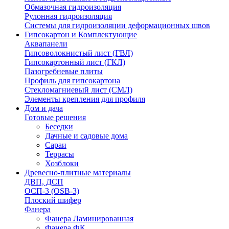
Обмазочная гидроизоляция
Рулонная гидроизоляция
Системы для гидроизоляции деформационных швов
Гипсокартон и Комплектующие
Аквапанели
Гипсоволокнистый лист (ГВЛ)
Гипсокартонный лист (ГКЛ)
Пазогребневые плиты
Профиль для гипсокартона
Стекломагниевый лист (СМЛ)
Элементы крепления для профиля
Дом и дача
Готовые решения
Беседки
Дачные и садовые дома
Сараи
Террасы
Хозблоки
Древесно-плитные материалы
ДВП, ДСП
ОСП-3 (OSB-3)
Плоский шифер
Фанера
Фанера Ламинированная
Фанера ФК