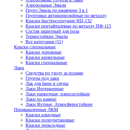
Аэрозольные Эмали
Грунт-Эмаль по ржавчине 3 в 1
Грунтовки антикоррозийные по металлу
Краски быстросохнущие НЦ-132
Краски пентафталевые по металлу ПФ-115
Состав защитный для пола
Термостойкие Эмали
Все категории (11)
Краски специальные
Краски дорожные
Краски кровельные
Краски специальные
Лаки
Cредства по уходу за полами
Грунты под лаки
Лак для бани и сауны
Лаки Интерьерные
Лаки паркетные, износостойкие
Лаки по камню
Лаки Яхтные, Атмосферостойкие
Промышленные ЛКМ
Краски алкидные
Краски полиуретановые
Краски эпоксидные