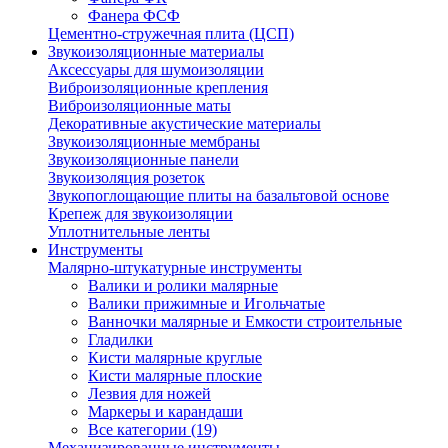
Фанера ФСФ
Цементно-стружечная плита (ЦСП)
Звукоизоляционные материалы
Аксессуары для шумоизоляции
Виброизоляционные крепления
Виброизоляционные маты
Декоративные акустические материалы
Звукоизоляционные мембраны
Звукоизоляционные панели
Звукоизоляция розеток
Звукопоглощающие плиты на базальтовой основе
Крепеж для звукоизоляции
Уплотнительные ленты
Инструменты
Малярно-штукатурные инструменты
Валики и ролики малярные
Валики прижимные и Игольчатые
Ванночки малярные и Емкости строительные
Гладилки
Кисти малярные круглые
Кисти малярные плоские
Лезвия для ножей
Маркеры и карандаши
Все категории (19)
Механизированные инструменты