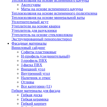
Теплоизоляция на основе вспененного каучука
Аксессуары
Маты на основе вспененного каучука
Теплоизоляция на основе вспененного полиэтилена
Теплоизоляция на основе минеральной ваты
Уплотнительный жгут
Утеплители на основе кварца
Утеплитель для разуклонки
Утеплитель на основе стекловолокна
Экструдированный пенополистирол
Фасадные материалы
Виниловый сайдинг
Cофиты пластиковые
H-профиль (соединительный)
J-профиль ПВХ
J-фаска ПВХ
Внешний угол
Внутренний угол
Наличник и откос
Отливы
Все категории (11)
Гибкие материалы для фасада
Гибкая доска
Гибкая керамика
Гибкий кирпич