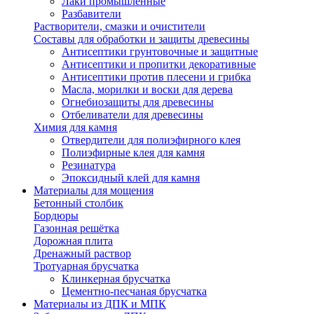
Лаки промышленные
Разбавители
Растворители, смазки и очистители
Составы для обработки и защиты древесины
Антисептики грунтовочные и защитные
Антисептики и пропитки декоративные
Антисептики против плесени и грибка
Масла, морилки и воски для дерева
Огнебиозащиты для древесины
Отбеливатели для древесины
Химия для камня
Отвердители для полиэфирного клея
Полиэфирные клея для камня
Резинатура
Эпоксидный клей для камня
Материалы для мощения
Бетонный столбик
Бордюры
Газонная решётка
Дорожная плита
Дренажный раствор
Тротуарная брусчатка
Клинкерная брусчатка
Цементно-песчаная брусчатка
Материалы из ДПК и МПК