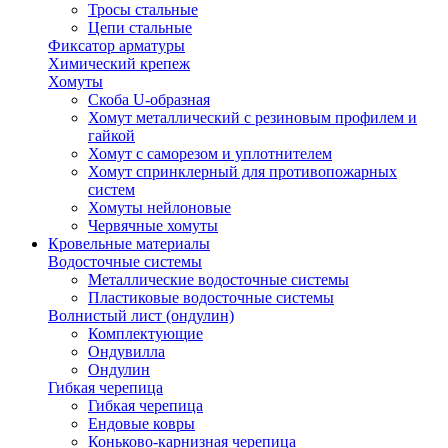
Тросы стальные
Цепи стальные
Фиксатор арматуры
Химический крепеж
Хомуты
Скоба U-образная
Хомут металлический с резиновым профилем и
гайкой
Хомут с саморезом и уплотнителем
Хомут спринклерный для противопожарных
систем
Хомуты нейлоновые
Червячные хомуты
Кровельные материалы
Водосточные системы
Металлические водосточные системы
Пластиковые водосточные системы
Волнистый лист (ондулин)
Комплектующие
Ондувилла
Ондулин
Гибкая черепица
Гибкая черепица
Ендовые ковры
Коньково-карнизная черепица