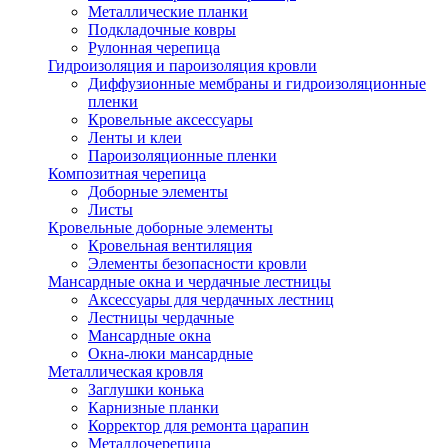
Металлические планки
Подкладочные ковры
Рулонная черепица
Гидроизоляция и пароизоляция кровли
Диффузионные мембраны и гидроизоляционные
пленки
Кровельные аксессуары
Ленты и клеи
Пароизоляционные пленки
Композитная черепица
Доборные элементы
Листы
Кровельные доборные элементы
Кровельная вентиляция
Элементы безопасности кровли
Мансардные окна и чердачные лестницы
Аксессуары для чердачных лестниц
Лестницы чердачные
Мансардные окна
Окна-люки мансардные
Металлическая кровля
Заглушки конька
Карнизные планки
Корректор для ремонта царапин
Металлочерепица