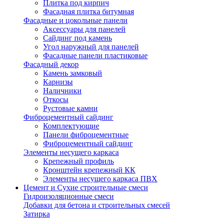
Плитка под кирпич
Фасадная плитка битумная
Фасадные и цокольные панели
Аксессуары для панелей
Сайдинг под камень
Угол наружный для панелей
Фасадные панели пластиковые
Фасадный декор
Камень замковый
Карнизы
Наличники
Откосы
Рустовые камни
Фиброцементный сайдинг
Комплектующие
Панели фиброцементные
Фиброцементный сайдинг
Элементы несущего каркаса
Крепежный профиль
Кронштейн крепежный КК
Элементы несущего каркаса ПВХ
Цемент и Сухие строительные смеси
Гидроизоляционные смеси
Добавки для бетона и строительных смесей
Затирка