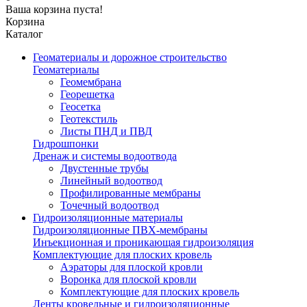
Ваша корзина пуста!
Корзина
Каталог
Геоматериалы и дорожное строительство
Геоматериалы
Геомембрана
Георешетка
Геосетка
Геотекстиль
Листы ПНД и ПВД
Гидрошпонки
Дренаж и системы водоотвода
Двустенные трубы
Линейный водоотвод
Профилированные мембраны
Точечный водоотвод
Гидроизоляционные материалы
Гидроизоляционные ПВХ-мембраны
Инъекционная и проникающая гидроизоляция
Комплектующие для плоских кровель
Аэраторы для плоской кровли
Воронка для плоской кровли
Комплектующие для плоских кровель
Ленты кровельные и гидроизоляционные