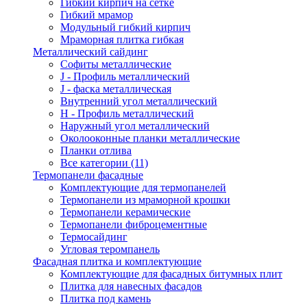
Гибкий кирпич на сетке
Гибкий мрамор
Модульный гибкий кирпич
Мраморная плитка гибкая
Металлический сайдинг
Cофиты металлические
J - Профиль металлический
J - фаска металлическая
Внутренний угол металлический
Н - Профиль металлический
Наружный угол металлический
Околооконные планки металлические
Планки отлива
Все категории (11)
Термопанели фасадные
Комплектующие для термопанелей
Термопанели из мраморной крошки
Термопанели керамические
Термопанели фиброцементные
Термосайдинг
Угловая теромпанель
Фасадная плитка и комплектующие
Комплектующие для фасадных битумных плит
Плитка для навесных фасадов
Плитка под камень