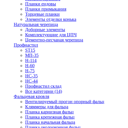
Планки ендовы
Планки примыкания
Торцевые планки
Элементы отделки конька
Натуральная черепица
Доборные элементы
Комплектующие для ЦПЧ
Цементно-песчаная черепица
Профнастил
ST15
МП-35
Н-114
Н-60
Н-75
НС-35
НС-44
Профнастил склад
Все категории (14)
Фальцевая кровля
Вентилируемый прогон опорный фальц
Кляммеры для фальца
Планка карнизная фальц
Планка крепежная фальц
Планка начальная фальца
Планка околооконная фальц