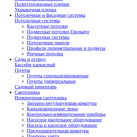
Политэтиленовые пленки
Укрывочная пленка
Потолочные и фасадные системы
Потолочные системы
Кассетные потолки
Подвесные потолки Грильято
Подвесные системы
Потолочные панели
Профили периметральные и подвесы
Реечные потолки
Сады и огород
Бассейн каркасный
Грунты
Грунты специализированные
Грунты универсальные
Садовый инвентарь
Сантехника
Инжинерная сантехника
Запорно-регулирующая арматура
Канализационные люки
Контрольно-измерительные приборы
Насосное икотельное оборудование
Насосы и насосное оборудование
Предохранительная арматура
Приборы учёта