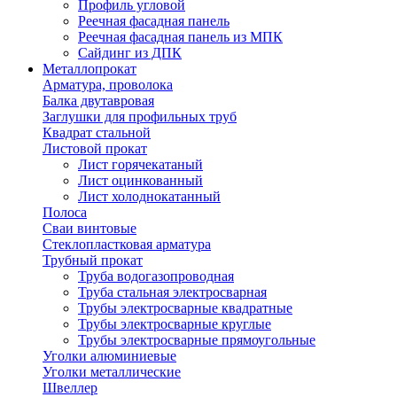
Профиль угловой
Реечная фасадная панель
Реечная фасадная панель из МПК
Сайдинг из ДПК
Металлопрокат
Арматура, проволока
Балка двутавровая
Заглушки для профильных труб
Квадрат стальной
Листовой прокат
Лист горячекатаный
Лист оцинкованный
Лист холоднокатанный
Полоса
Сваи винтовые
Стеклопластковая арматура
Трубный прокат
Труба водогазопроводная
Труба стальная электросварная
Трубы электросварные квадратные
Трубы электросварные круглые
Трубы электросварные прямоугольные
Уголки алюминиевые
Уголки металлические
Швеллер