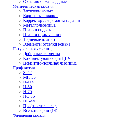
Окна-люки мансардные
Металлическая кровля
Заглушки конька
Карнизные планки
Корректор для ремонта царапин
Металлочерепица
Планки ендовы
Планки примыкания
Торцевые планки
Элементы отделки конька
Натуральная черепица
Доборные элементы
Комплектующие для ЦПЧ
Цементно-песчаная черепица
Профнастил
ST15
МП-35
Н-114
Н-60
Н-75
НС-35
НС-44
Профнастил склад
Все категории (14)
Фальцевая кровля