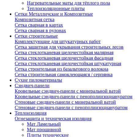
Нагревательные маты для тёплого пола
Теплоизоляционные плиты
Сетки Металличские и Композитные
Композитная сетка
Сетка сварная в картах
Сетка сварная в рулонах
Сетки строительные
Комплектующие для штукатурных работ
Сетка защитная для укрывания строительных лесов
Сетка стеклотканевая щелочестойкая малярная
Сетка стеклотканевая щелочестойкая фасадная
Сетка стеклотканевая щелочестойкая штукатурная
Сетка строительная из базальтового волокна
Сетка строительная самоклеющаяся / серпянка
Сухие пиломатериалы
Сэндвич-панели
Кровельные сэндвич-панели с минеральной ватой
Кровельные сэндвич-панели с пенополиизоциануратом
Стеновые сэндвич-панели с минеральной ватой
Стеновые сэндвич-панели с пенополиизоциануратом
Теплоизоляция
Огнезащита и техническая изоляция
Мат Ламельный
Мат прошивной
Плиты технические