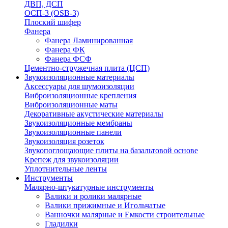
ДВП, ДСП
ОСП-3 (OSB-3)
Плоский шифер
Фанера
Фанера Ламинированная
Фанера ФК
Фанера ФСФ
Цементно-стружечная плита (ЦСП)
Звукоизоляционные материалы
Аксессуары для шумоизоляции
Виброизоляционные крепления
Виброизоляционные маты
Декоративные акустические материалы
Звукоизоляционные мембраны
Звукоизоляционные панели
Звукоизоляция розеток
Звукопоглощающие плиты на базальтовой основе
Крепеж для звукоизоляции
Уплотнительные ленты
Инструменты
Малярно-штукатурные инструменты
Валики и ролики малярные
Валики прижимные и Игольчатые
Ванночки малярные и Емкости строительные
Гладилки