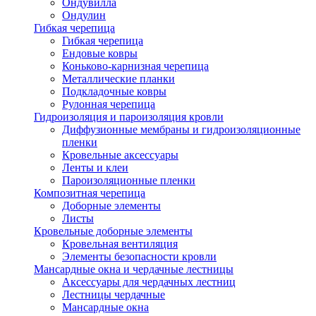
Ондувилла
Ондулин
Гибкая черепица
Гибкая черепица
Ендовые ковры
Коньково-карнизная черепица
Металлические планки
Подкладочные ковры
Рулонная черепица
Гидроизоляция и пароизоляция кровли
Диффузионные мембраны и гидроизоляционные
пленки
Кровельные аксессуары
Ленты и клеи
Пароизоляционные пленки
Композитная черепица
Доборные элементы
Листы
Кровельные доборные элементы
Кровельная вентиляция
Элементы безопасности кровли
Мансардные окна и чердачные лестницы
Аксессуары для чердачных лестниц
Лестницы чердачные
Мансардные окна