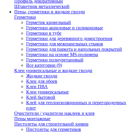
Профиль декоративный
Штакетник металлический
Пены, герметики и жидкие гвозди
Герметики
Герметик кровельный
Герметики акриловые и силиконовые
Герметики в тубе
Герметики для деревянного домостроения
Герметики для межпанельных стыков
Герметики для паркета и напольных покрытий
Герметики на основе MS-полимера
Герметики полиуретановый
Все категории (9)
Клеи универсальные и жидкие гвозди
Жидкие гвозди
Клеи для обоев
Клеи ПВА
Клеи универсальные
Клей бытовой
Клей для теплоизоляционных и перегородочных
плит
Очистители / удалители наклеек и клея
Пены монтажные
Пистолеты для строительной химии
Пистолеты для герметиков