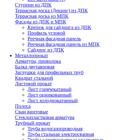
Ступени из ДПК
Террасная доска (Декинг) из ДПК
Террасная доска из МПК
Фасады из ДПК и МПК
Крепеж для сайдинга из ДПК
Профиль угловой
Реечная фасадная панель
Реечная фасадная панель из МПК
Сайдинг из ДПК
Металлопрокат
Арматура, проволока
Балка двутавровая
Заглушки для профильных труб
Квадрат стальной
Листовой прокат
Лист горячекатаный
Лист оцинкованный
Лист холоднокатанный
Полоса
Сваи винтовые
Стеклопластковая арматура
Трубный прокат
Труба водогазопроводная
Труба стальная электросварная
Трубы электросварные квадратные