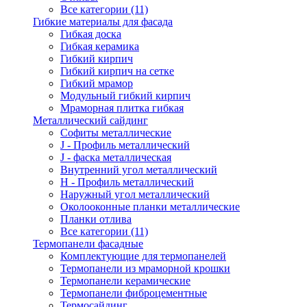
Все категории (11)
Гибкие материалы для фасада
Гибкая доска
Гибкая керамика
Гибкий кирпич
Гибкий кирпич на сетке
Гибкий мрамор
Модульный гибкий кирпич
Мраморная плитка гибкая
Металлический сайдинг
Cофиты металлические
J - Профиль металлический
J - фаска металлическая
Внутренний угол металлический
Н - Профиль металлический
Наружный угол металлический
Околооконные планки металлические
Планки отлива
Все категории (11)
Термопанели фасадные
Комплектующие для термопанелей
Термопанели из мраморной крошки
Термопанели керамические
Термопанели фиброцементные
Термосайдинг