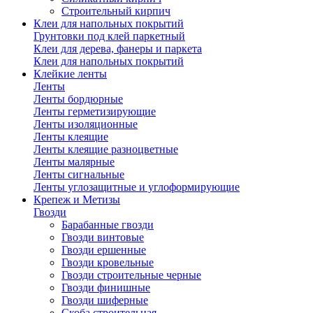
Строительный кирпич
Клеи для напольных покрытий
Грунтовки под клей паркетный
Клеи для дерева, фанеры и паркета
Клеи для напольных покрытий
Клейкие ленты
Ленты
Ленты бордюрные
Ленты герметизирующие
Ленты изоляционные
Ленты клеящие
Ленты клеящие разноцветные
Ленты малярные
Ленты сигнальные
Ленты углозащитные и углоформирующие
Крепеж и Метизы
Гвозди
Барабанные гвозди
Гвозди винтовые
Гвозди ершенные
Гвозди кровельные
Гвозди строительные черные
Гвозди финишные
Гвозди шиферные
Скоба строительная