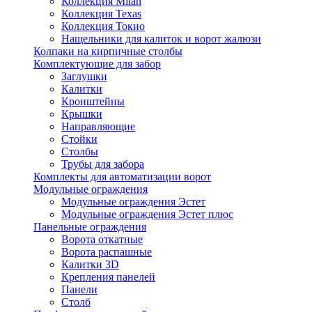
Коллекция Milan
Коллекция Texas
Коллекция Токио
Нащельники для калиток и ворот жалюзи
Колпаки на кирпичные столбы
Комплектующие для забор
Заглушки
Калитки
Кронштейны
Крышки
Направляющие
Стойки
Столбы
Трубы для забора
Комплекты для автоматизации ворот
Модульные ограждения
Модульные ограждения Эстет
Модульные ограждения Эстет плюс
Панельные ограждения
Ворота откатные
Ворота распашные
Калитки 3D
Крепления панелей
Панели
Столб