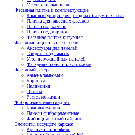
Угловая теромпанель
Фасадная плитка и комплектующие
Комплектующие для фасадных битумных плит
Плитка для навесных фасадов
Плитка под камень
Плитка под кирпич
Фасадная плитка битумная
Фасадные и цокольные панели
Аксессуары для панелей
Сайдинг под камень
Угол наружный для панелей
Фасадные панели пластиковые
Фасадный декор
Камень замковый
Карнизы
Наличники
Откосы
Рустовые камни
Фиброцементный сайдинг
Комплектующие
Панели фиброцементные
Фиброцементный сайдинг
Элементы несущего каркаса
Крепежный профиль
Кронштейн крепежный КК