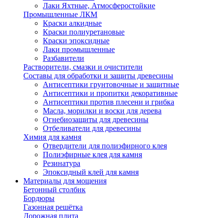
Лаки Яхтные, Атмосферостойкие
Промышленные ЛКМ
Краски алкидные
Краски полиуретановые
Краски эпоксидные
Лаки промышленные
Разбавители
Растворители, смазки и очистители
Составы для обработки и защиты древесины
Антисептики грунтовочные и защитные
Антисептики и пропитки декоративные
Антисептики против плесени и грибка
Масла, морилки и воски для дерева
Огнебиозащиты для древесины
Отбеливатели для древесины
Химия для камня
Отвердители для полиэфирного клея
Полиэфирные клея для камня
Резинатура
Эпоксидный клей для камня
Материалы для мощения
Бетонный столбик
Бордюры
Газонная решётка
Дорожная плита