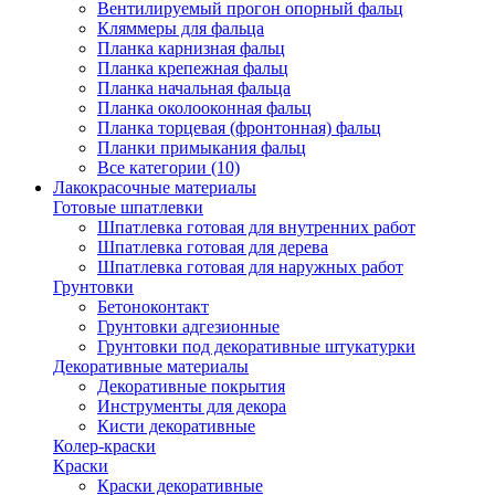
Вентилируемый прогон опорный фальц
Кляммеры для фальца
Планка карнизная фальц
Планка крепежная фальц
Планка начальная фальца
Планка околооконная фальц
Планка торцевая (фронтонная) фальц
Планки примыкания фальц
Все категории (10)
Лакокрасочные материалы
Готовые шпатлевки
Шпатлевка готовая для внутренних работ
Шпатлевка готовая для дерева
Шпатлевка готовая для наружных работ
Грунтовки
Бетоноконтакт
Грунтовки адгезионные
Грунтовки под декоративные штукатурки
Декоративные материалы
Декоративные покрытия
Инструменты для декора
Кисти декоративные
Колер-краски
Краски
Краски декоративные