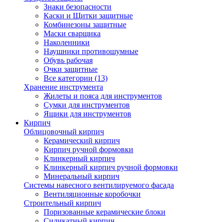
Знаки безопасности
Каски и Щитки защитные
Комбинезоны защитные
Маски сварщика
Наколенники
Наушники противошумные
Обувь рабочая
Очки защитные
Все категории (13)
Хранение инструмента
Жилеты и пояса для инструментов
Сумки для инструментов
Ящики для инструментов
Кирпич
Облицовочный кирпич
Керамический кирпич
Кирпич ручной формовки
Клинкерный кирпич
Клинкерный кирпич ручной формовки
Минеральный кирпич
Системы навесного вентилируемого фасада
Вентиляционные коробочки
Строительный кирпич
Поризованные керамические блоки
Силикатный кирпич