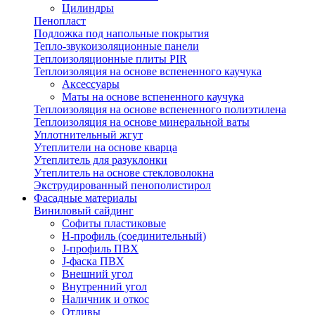
Цилиндры
Пенопласт
Подложка под напольные покрытия
Тепло-звукоизоляционные панели
Теплоизоляционные плиты PIR
Теплоизоляция на основе вспененного каучука
Аксессуары
Маты на основе вспененного каучука
Теплоизоляция на основе вспененного полиэтилена
Теплоизоляция на основе минеральной ваты
Уплотнительный жгут
Утеплители на основе кварца
Утеплитель для разуклонки
Утеплитель на основе стекловолокна
Экструдированный пенополистирол
Фасадные материалы
Виниловый сайдинг
Cофиты пластиковые
H-профиль (соединительный)
J-профиль ПВХ
J-фаска ПВХ
Внешний угол
Внутренний угол
Наличник и откос
Отливы