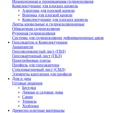
Инъекционная и проникающая гидроизоляция
Комплектующие для плоских кровель
Аэраторы для плоской кровли
Воронка для плоской кровли
Комплектующие для плоских кровель
Ленты кровельные и гидроизоляционные
Обмазочная гидроизоляция
Рулонная гидроизоляция
Системы для гидроизоляции деформационных швов
Гипсокартон и Комплектующие
Аквапанели
Гипсоволокнистый лист (ГВЛ)
Гипсокартонный лист (ГКЛ)
Пазогребневые плиты
Профиль для гипсокартона
Стекломагниевый лист (СМЛ)
Элементы крепления для профиля
Дом и дача
Готовые решения
Беседки
Дачные и садовые дома
Сараи
Террасы
Хозблоки
Древесно-плитные материалы