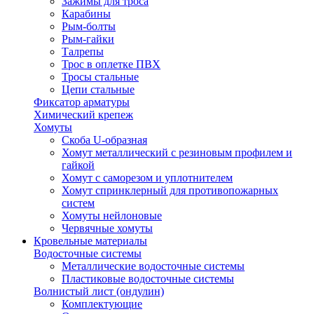
Зажимы для троса
Карабины
Рым-болты
Рым-гайки
Талрепы
Трос в оплетке ПВХ
Тросы стальные
Цепи стальные
Фиксатор арматуры
Химический крепеж
Хомуты
Скоба U-образная
Хомут металлический с резиновым профилем и
гайкой
Хомут с саморезом и уплотнителем
Хомут спринклерный для противопожарных
систем
Хомуты нейлоновые
Червячные хомуты
Кровельные материалы
Водосточные системы
Металлические водосточные системы
Пластиковые водосточные системы
Волнистый лист (ондулин)
Комплектующие