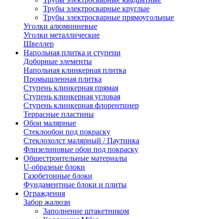
Трубы электросварные круглые
Трубы электросварные прямоугольные
Уголки алюминиевые
Уголки металлические
Швеллер
Напольная плитка и ступени
Доборные элементы
Напольная клинкерная плитка
Промышленная плитка
Ступень клинкерная прямая
Ступень клинкерная угловая
Ступень клинкерная флорентинер
Террасные пластины
Обои малярные
Стеклообои под покраску
Стеклохолст малярный / Паутинка
Флизелиновые обои под покраску
Общестроительные материалы
U-образные блоки
Газобетонные блоки
Фундаментные блоки и плиты
Ограждения
Забор жалюзи
Заполнение штакетником