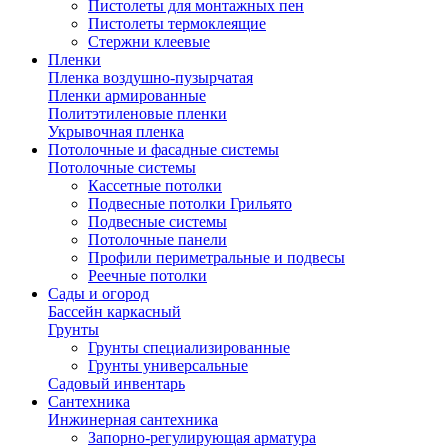
Пистолеты для монтажных пен
Пистолеты термоклеящие
Стержни клеевые
Пленки
Пленка воздушно-пузырчатая
Пленки армированные
Политэтиленовые пленки
Укрывочная пленка
Потолочные и фасадные системы
Потолочные системы
Кассетные потолки
Подвесные потолки Грильято
Подвесные системы
Потолочные панели
Профили периметральные и подвесы
Реечные потолки
Сады и огород
Бассейн каркасный
Грунты
Грунты специализированные
Грунты универсальные
Садовый инвентарь
Сантехника
Инжинерная сантехника
Запорно-регулирующая арматура