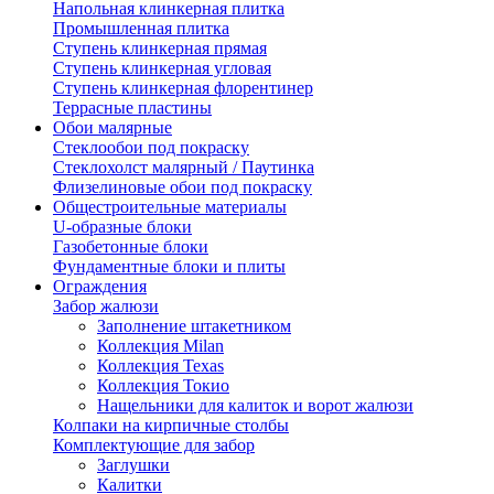
Напольная клинкерная плитка
Промышленная плитка
Ступень клинкерная прямая
Ступень клинкерная угловая
Ступень клинкерная флорентинер
Террасные пластины
Обои малярные
Стеклообои под покраску
Стеклохолст малярный / Паутинка
Флизелиновые обои под покраску
Общестроительные материалы
U-образные блоки
Газобетонные блоки
Фундаментные блоки и плиты
Ограждения
Забор жалюзи
Заполнение штакетником
Коллекция Milan
Коллекция Texas
Коллекция Токио
Нащельники для калиток и ворот жалюзи
Колпаки на кирпичные столбы
Комплектующие для забор
Заглушки
Калитки