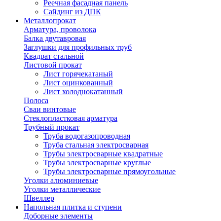
Реечная фасадная панель
Сайдинг из ДПК
Металлопрокат
Арматура, проволока
Балка двутавровая
Заглушки для профильных труб
Квадрат стальной
Листовой прокат
Лист горячекатаный
Лист оцинкованный
Лист холоднокатанный
Полоса
Сваи винтовые
Стеклопластковая арматура
Трубный прокат
Труба водогазопроводная
Труба стальная электросварная
Трубы электросварные квадратные
Трубы электросварные круглые
Трубы электросварные прямоугольные
Уголки алюминиевые
Уголки металлические
Швеллер
Напольная плитка и ступени
Доборные элементы