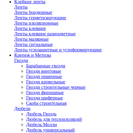
Клейкие ленты
Ленты
Ленты бордюрные
Ленты герметизирующие
Ленты изоляционные
Ленты клеящие
Ленты клеящие разноцветные
Ленты малярные
Ленты сигнальные
Ленты углозащитные и углоформирующие
Крепеж и Метизы
Гвозди
Барабанные гвозди
Гвозди винтовые
Гвозди ершенные
Гвозди кровельные
Гвозди строительные черные
Гвозди финишные
Гвозди шиферные
Скоба строительная
Дюбели
Дюбель Гвоздь
Дюбель для теплоизоляций
Дюбель Молли
Дюбель универсальный