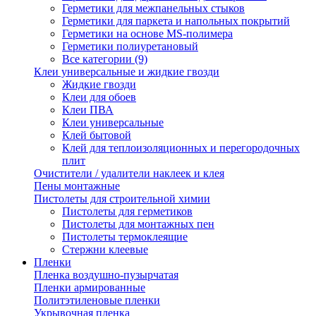
Герметики для межпанельных стыков
Герметики для паркета и напольных покрытий
Герметики на основе MS-полимера
Герметики полиуретановый
Все категории (9)
Клеи универсальные и жидкие гвозди
Жидкие гвозди
Клеи для обоев
Клеи ПВА
Клеи универсальные
Клей бытовой
Клей для теплоизоляционных и перегородочных
плит
Очистители / удалители наклеек и клея
Пены монтажные
Пистолеты для строительной химии
Пистолеты для герметиков
Пистолеты для монтажных пен
Пистолеты термоклеящие
Стержни клеевые
Пленки
Пленка воздушно-пузырчатая
Пленки армированные
Политэтиленовые пленки
Укрывочная пленка