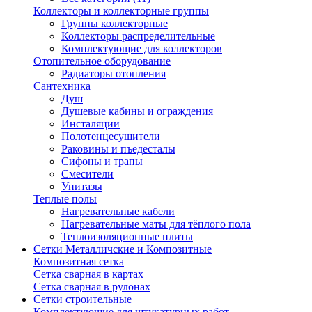
Коллекторы и коллекторные группы
Группы коллекторные
Коллекторы распределительные
Комплектующие для коллекторов
Отопительное оборудование
Радиаторы отопления
Сантехника
Душ
Душевые кабины и ограждения
Инсталяции
Полотенцесушители
Раковины и пъедесталы
Сифоны и трапы
Смесители
Унитазы
Теплые полы
Нагревательные кабели
Нагревательные маты для тёплого пола
Теплоизоляционные плиты
Сетки Металличские и Композитные
Композитная сетка
Сетка сварная в картах
Сетка сварная в рулонах
Сетки строительные
Комплектующие для штукатурных работ