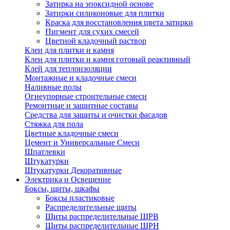
Затирка на эпоксидной основе
Затирки силиконовые для плитки
Краска для восстановления цвета затирки
Пигмент для сухих смесей
Цветной кладочный раствор
Клеи для плитки и камня
Клеи для плитки и камня готовый реактивный
Клей для теплоизоляции
Монтажные и кладочные смеси
Наливные полы
Огнеупорные строительные смеси
Ремонтные и защитные составы
Средства для защиты и очистки фасадов
Стяжка для пола
Цветные кладочные смеси
Цемент и Универсальные Смеси
Шпатлевки
Штукатурки
Штукатурки Декоративные
Электрика и Освещение
Боксы, щиты, шкафы
Боксы пластиковые
Распределительные щиты
Щиты распределительные ЩРВ
Щиты распределительные ЩРН