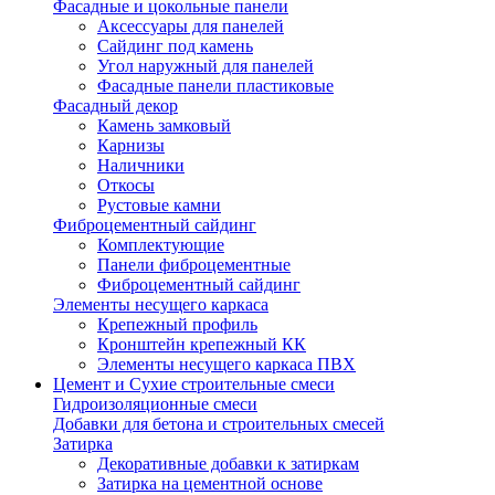
Фасадные и цокольные панели
Аксессуары для панелей
Сайдинг под камень
Угол наружный для панелей
Фасадные панели пластиковые
Фасадный декор
Камень замковый
Карнизы
Наличники
Откосы
Рустовые камни
Фиброцементный сайдинг
Комплектующие
Панели фиброцементные
Фиброцементный сайдинг
Элементы несущего каркаса
Крепежный профиль
Кронштейн крепежный КК
Элементы несущего каркаса ПВХ
Цемент и Сухие строительные смеси
Гидроизоляционные смеси
Добавки для бетона и строительных смесей
Затирка
Декоративные добавки к затиркам
Затирка на цементной основе