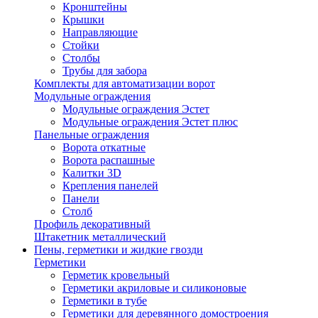
Кронштейны
Крышки
Направляющие
Стойки
Столбы
Трубы для забора
Комплекты для автоматизации ворот
Модульные ограждения
Модульные ограждения Эстет
Модульные ограждения Эстет плюс
Панельные ограждения
Ворота откатные
Ворота распашные
Калитки 3D
Крепления панелей
Панели
Столб
Профиль декоративный
Штакетник металлический
Пены, герметики и жидкие гвозди
Герметики
Герметик кровельный
Герметики акриловые и силиконовые
Герметики в тубе
Герметики для деревянного домостроения