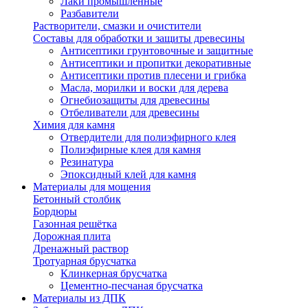
Лаки промышленные
Разбавители
Растворители, смазки и очистители
Составы для обработки и защиты древесины
Антисептики грунтовочные и защитные
Антисептики и пропитки декоративные
Антисептики против плесени и грибка
Масла, морилки и воски для дерева
Огнебиозащиты для древесины
Отбеливатели для древесины
Химия для камня
Отвердители для полиэфирного клея
Полиэфирные клея для камня
Резинатура
Эпоксидный клей для камня
Материалы для мощения
Бетонный столбик
Бордюры
Газонная решётка
Дорожная плита
Дренажный раствор
Тротуарная брусчатка
Клинкерная брусчатка
Цементно-песчаная брусчатка
Материалы из ДПК