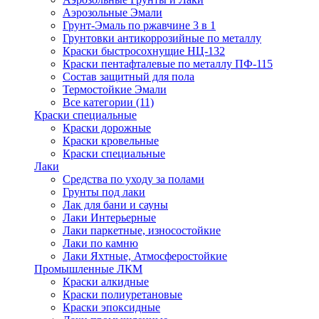
Аэрозольные Эмали
Грунт-Эмаль по ржавчине 3 в 1
Грунтовки антикоррозийные по металлу
Краски быстросохнущие НЦ-132
Краски пентафталевые по металлу ПФ-115
Состав защитный для пола
Термостойкие Эмали
Все категории (11)
Краски специальные
Краски дорожные
Краски кровельные
Краски специальные
Лаки
Cредства по уходу за полами
Грунты под лаки
Лак для бани и сауны
Лаки Интерьерные
Лаки паркетные, износостойкие
Лаки по камню
Лаки Яхтные, Атмосферостойкие
Промышленные ЛКМ
Краски алкидные
Краски полиуретановые
Краски эпоксидные