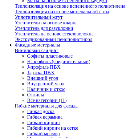
Маты на основе вспененного каучука
Теплоизоляция на основе вспененного полиэтилена
Теплоизоляция на основе минеральной ваты
Уплотнительный жгут
Утеплители на основе кварца
Утеплитель для разуклонки
Утеплитель на основе стекловолокна
Экструдированный пенополистирол
Фасадные материалы
Виниловый сайдинг
Cофиты пластиковые
H-профиль (соединительный)
J-профиль ПВХ
J-фаска ПВХ
Внешний угол
Внутренний угол
Наличник и откос
Отливы
Все категории (11)
Гибкие материалы для фасада
Гибкая доска
Гибкая керамика
Гибкий кирпич
Гибкий кирпич на сетке
Гибкий мрамор