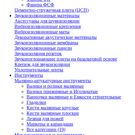
Фанера ФСФ
Цементно-стружечная плита (ЦСП)
Звукоизоляционные материалы
Аксессуары для шумоизоляции
Виброизоляционные крепления
Виброизоляционные маты
Декоративные акустические материалы
Звукоизоляционные мембраны
Звукоизоляционные панели
Звукоизоляция розеток
Звукопоглощающие плиты на базальтовой основе
Крепеж для звукоизоляции
Уплотнительные ленты
Инструменты
Малярно-штукатурные инструменты
Валики и ролики малярные
Валики прижимные и Игольчатые
Ванночки малярные и Емкости строительные
Гладилки
Кисти малярные круглые
Кисти малярные плоские
Лезвия для ножей
Маркеры и карандаши
Все категории (19)
Механизированные инструменты