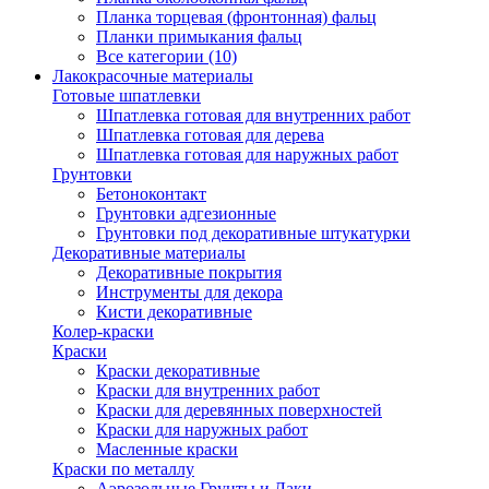
Планка торцевая (фронтонная) фальц
Планки примыкания фальц
Все категории (10)
Лакокрасочные материалы
Готовые шпатлевки
Шпатлевка готовая для внутренних работ
Шпатлевка готовая для дерева
Шпатлевка готовая для наружных работ
Грунтовки
Бетоноконтакт
Грунтовки адгезионные
Грунтовки под декоративные штукатурки
Декоративные материалы
Декоративные покрытия
Инструменты для декора
Кисти декоративные
Колер-краски
Краски
Краски декоративные
Краски для внутренних работ
Краски для деревянных поверхностей
Краски для наружных работ
Масленные краски
Краски по металлу
Аэрозольные Грунты и Лаки