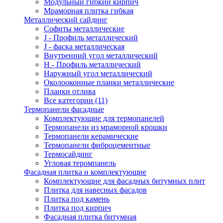
Модульный гибкий кирпич
Мраморная плитка гибкая
Металлический сайдинг
Cофиты металлические
J - Профиль металлический
J - фаска металлическая
Внутренний угол металлический
Н - Профиль металлический
Наружный угол металлический
Околооконные планки металлические
Планки отлива
Все категории (11)
Термопанели фасадные
Комплектующие для термопанелей
Термопанели из мраморной крошки
Термопанели керамические
Термопанели фиброцементные
Термосайдинг
Угловая теромпанель
Фасадная плитка и комплектующие
Комплектующие для фасадных битумных плит
Плитка для навесных фасадов
Плитка под камень
Плитка под кирпич
Фасадная плитка битумная