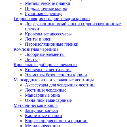
Металлические планки
Подкладочные ковры
Рулонная черепица
Гидроизоляция и пароизоляция кровли
Диффузионные мембраны и гидроизоляционные
пленки
Кровельные аксессуары
Ленты и клеи
Пароизоляционные пленки
Композитная черепица
Доборные элементы
Листы
Кровельные доборные элементы
Кровельная вентиляция
Элементы безопасности кровли
Мансардные окна и чердачные лестницы
Аксессуары для чердачных лестниц
Лестницы чердачные
Мансардные окна
Окна-люки мансардные
Металлическая кровля
Заглушки конька
Карнизные планки
Корректор для ремонта царапин
Металлочерепица