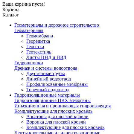
Ваша корзина пуста!
Корзина
Каталог
Геоматериалы и дорожное строительство
Геоматериалы
Геомембрана
Георешетка
Геосетка
Геотекстиль
Листы ПНД и ПВД
Гидрошпонки
Дренаж и системы водоотвода
Двустенные трубы
Линейный водоотвод
Профилированные мембраны
Точечный водоотвод
Гидроизоляционные материалы
Гидроизоляционные ПВХ-мембраны
Инъекционная и проникающая гидроизоляция
Комплектующие для плоских кровель
Аэраторы для плоской кровли
Воронка для плоской кровли
Комплектующие для плоских кровель
Ленты кровельные и гидроизоляционные