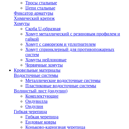
Тросы стальные
Цепи стальные
Фиксатор арматуры
Химический крепеж
Хомуты
Скоба U-образная
Хомут металлический с резиновым профилем и
гайкой
Хомут с саморезом и уплотнителем
Хомут спринклерный для противопожарных
систем
Хомуты нейлоновые
Червячные хомуты
Кровельные материалы
Водосточные системы
Металлические водосточные системы
Пластиковые водосточные системы
Волнистый лист (ондулин)
Комплектующие
Ондувилла
Ондулин
Гибкая черепица
Гибкая черепица
Ендовые ковры
Коньково-карнизная черепица