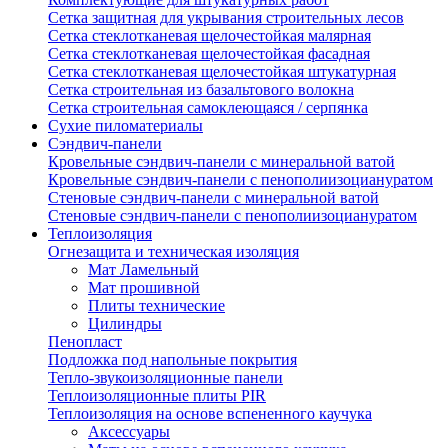
Сетка защитная для укрывания строительных лесов
Сетка стеклотканевая щелочестойкая малярная
Сетка стеклотканевая щелочестойкая фасадная
Сетка стеклотканевая щелочестойкая штукатурная
Сетка строительная из базальтового волокна
Сетка строительная самоклеющаяся / серпянка
Сухие пиломатериалы
Сэндвич-панели
Кровельные сэндвич-панели с минеральной ватой
Кровельные сэндвич-панели с пенополиизоциануратом
Стеновые сэндвич-панели с минеральной ватой
Стеновые сэндвич-панели с пенополиизоциануратом
Теплоизоляция
Огнезащита и техническая изоляция
Мат Ламельный
Мат прошивной
Плиты технические
Цилиндры
Пенопласт
Подложка под напольные покрытия
Тепло-звукоизоляционные панели
Теплоизоляционные плиты PIR
Теплоизоляция на основе вспененного каучука
Аксессуары