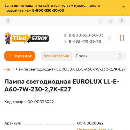
Если вы не нашли на сайте то, что вам нужно, просто
позвоните нам
8-800-350-50-03
8-800-350-50-03
8-495-419-39-35
Каталог
Все категории
щение
Лампа светодиодная EUROLUX LL-E-A60-7W-230-2,7K-E27
Лампа светодиодная EUROLUX LL-E-
A60-7W-230-2,7K-E27
Код товара: 00-00028042
Артикул:
00-00028042
Производитель не