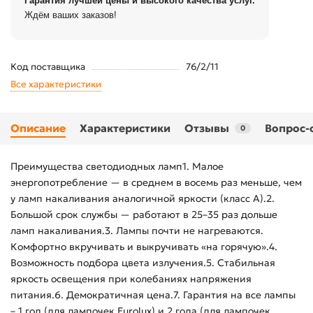
Гарантия лучшей цены и высокого качества услуг.
Ждём ваших заказов!
Код поставщика
76/2/11
Все характеристики
Описание
Характеристики
Отзывы
Вопрос-
0
Преимущества светодиодных ламп1. Малое
энергопотребление — в среднем в восемь раз меньше, чем
у ламп накаливания аналогичной яркости (класс А).2.
Большой срок службы — работают в 25–35 раз дольше
ламп накаливания.3. Лампы почти не нагреваются.
Комфортно вкручивать и выкручивать «на горячую».4.
Возможность подбора цвета излучения.5. Стабильная
яркость освещения при колебаниях напряжения
питания.6. Демократичная цена.7. Гарантия на все лампы
– 1 год (для лампочек Eurolux) и 2 года (для лампочек