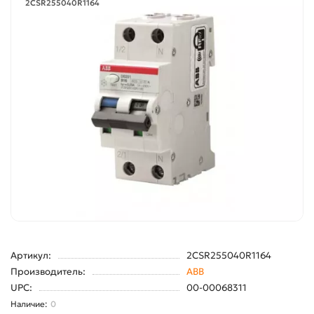
2CSR255040R1164
Артикул:
2CSR255040R1164
Производитель:
ABB
UPC:
00-00068311
0