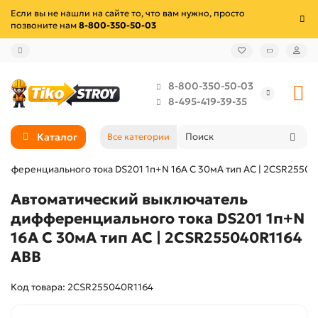
Если вы не нашли на сайте то, что вам нужно, просто
позвоните нам
8-800-350-50-03
8-800-350-50-03
8-495-419-39-35
Каталог
Все категории
ифференциального тока DS201 1п+N 16А C 30мА тип AC | 2CSR25504
Автоматический выключатель
дифференциального тока DS201 1п+N
16А C 30мА тип AC | 2CSR255040R1164
ABB
Код товара: 2CSR255040R1164