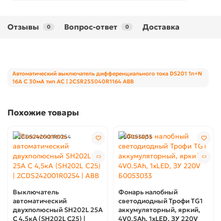
Отзывы
Вопрос-ответ
Доставка
0
0
Автоматический выключатель дифференциального тока DS201 1п+N
16А C 30мА тип AC | 2CSR255040R1164 ABB
Похожие товары
2CDS242001R0254
Б0053033
Выключатель
Фонарь налобный
автоматический
светодиодный Трофи TG1
двухполюсный SH202L 25А
аккумуляторный, яркий,
C 4,5кА (SH202L C25) |
4V0.5Ah, 1xLED, ЗУ 220V