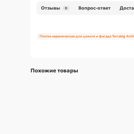
Отзывы
Вопрос-ответ
Доста
0
Плитка керамическая для цоколя и фасада Terrabig Anthr
Похожие товары
00-00095344
Плитка керамическая для цоколя и фасада Terrab
00-00095344
..