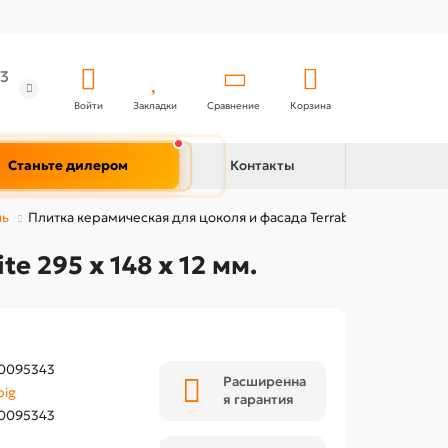
3
Войти
Закладки
Сравнение
Корзина
Станьте дилером
Контакты
нь
Плитка керамическая для цоколя и фасада Terrabig Anthracite 295
e 295 x 148 x 12 мм.
0095343
Расширенна
big
я гарантия
0095343