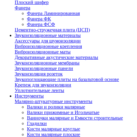
Плоский шифер
Фанера
Фанера Ламинированная
Фанера ФК
Фанера ФСФ
Цементно-стружечная плита (ЦСП)
Звукоизоляционные материалы
Аксессуары для шумоизоляции
Виброизоляционные крепления
Виброизоляционные маты
Декоративные акустические материалы
Звукоизоляционные мембраны
Звукоизоляционные панели
Звукоизоляция розеток
Звукопоглощающие плиты на базальтовой основе
Крепеж для звукоизоляции
Уплотнительные ленты
Инструменты
Малярно-штукатурные инструменты
Валики и ролики малярные
Валики прижимные и Игольчатые
Ванночки малярные и Емкости строительные
Гладилки
Кисти малярные круглые
Кисти малярные плоские