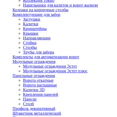
Коллекция Токио
Нащельники для калиток и ворот жалюзи
Колпаки на кирпичные столбы
Комплектующие для забор
Заглушки
Калитки
Кронштейны
Крышки
Направляющие
Стойки
Столбы
Трубы для забора
Комплекты для автоматизации ворот
Модульные ограждения
Модульные ограждения Эстет
Модульные ограждения Эстет плюс
Панельные ограждения
Ворота откатные
Ворота распашные
Калитки 3D
Крепления панелей
Панели
Столб
Профиль декоративный
Штакетник металлический