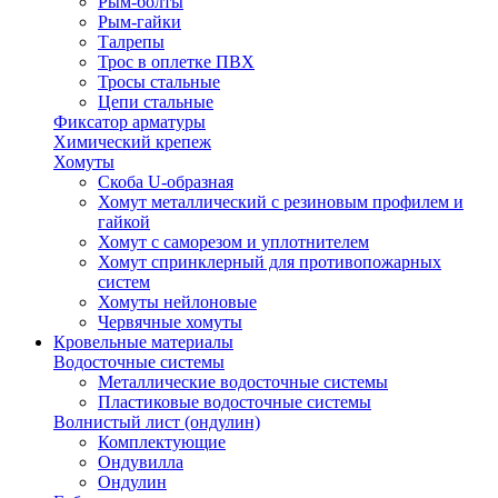
Рым-болты
Рым-гайки
Талрепы
Трос в оплетке ПВХ
Тросы стальные
Цепи стальные
Фиксатор арматуры
Химический крепеж
Хомуты
Скоба U-образная
Хомут металлический с резиновым профилем и
гайкой
Хомут с саморезом и уплотнителем
Хомут спринклерный для противопожарных
систем
Хомуты нейлоновые
Червячные хомуты
Кровельные материалы
Водосточные системы
Металлические водосточные системы
Пластиковые водосточные системы
Волнистый лист (ондулин)
Комплектующие
Ондувилла
Ондулин