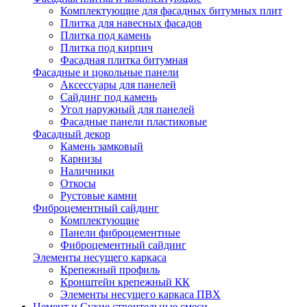
Комплектующие для фасадных битумных плит
Плитка для навесных фасадов
Плитка под камень
Плитка под кирпич
Фасадная плитка битумная
Фасадные и цокольные панели
Аксессуары для панелей
Сайдинг под камень
Угол наружный для панелей
Фасадные панели пластиковые
Фасадный декор
Камень замковый
Карнизы
Наличники
Откосы
Рустовые камни
Фиброцементный сайдинг
Комплектующие
Панели фиброцементные
Фиброцементный сайдинг
Элементы несущего каркаса
Крепежный профиль
Кронштейн крепежный КК
Элементы несущего каркаса ПВХ
Цемент и Сухие строительные смеси