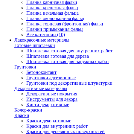
Планка карнизная фальц
Планка крепежная фальц
Планка начальная фальца
Планка околооконная фальц
Планка торцевая (фронтонная) фальц
Планки примыкания фальц
Все категории (10)
Лакокрасочные материалы
Готовые шпатлевки
Шпатлевка готовая для внутренних работ
Шпатлевка готовая для дерева
Шпатлевка готовая для наружных работ
Грунтовки
Бетоноконтакт
Грунтовки адгезионные
Грунтовки под декоративные штукатурки
Декоративные материалы
Декоративные покрытия
Инструменты для декора
Кисти декоративные
Колер-краски
Краски
Краски декоративные
Краски для внутренних работ
Краски для деревянных поверхностей