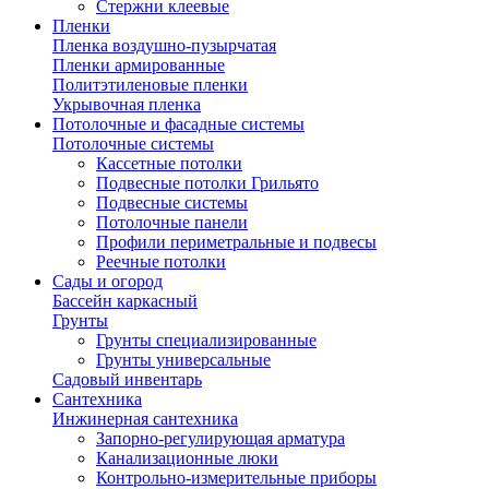
Стержни клеевые
Пленки
Пленка воздушно-пузырчатая
Пленки армированные
Политэтиленовые пленки
Укрывочная пленка
Потолочные и фасадные системы
Потолочные системы
Кассетные потолки
Подвесные потолки Грильято
Подвесные системы
Потолочные панели
Профили периметральные и подвесы
Реечные потолки
Сады и огород
Бассейн каркасный
Грунты
Грунты специализированные
Грунты универсальные
Садовый инвентарь
Сантехника
Инжинерная сантехника
Запорно-регулирующая арматура
Канализационные люки
Контрольно-измерительные приборы