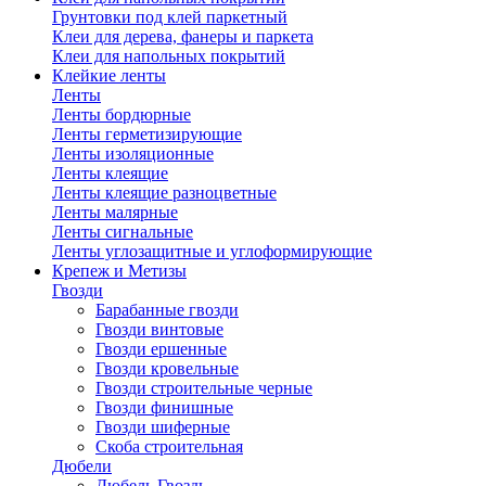
Грунтовки под клей паркетный
Клеи для дерева, фанеры и паркета
Клеи для напольных покрытий
Клейкие ленты
Ленты
Ленты бордюрные
Ленты герметизирующие
Ленты изоляционные
Ленты клеящие
Ленты клеящие разноцветные
Ленты малярные
Ленты сигнальные
Ленты углозащитные и углоформирующие
Крепеж и Метизы
Гвозди
Барабанные гвозди
Гвозди винтовые
Гвозди ершенные
Гвозди кровельные
Гвозди строительные черные
Гвозди финишные
Гвозди шиферные
Скоба строительная
Дюбели
Дюбель Гвоздь