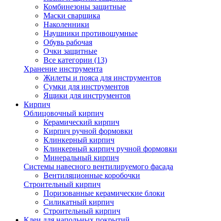
Комбинезоны защитные
Маски сварщика
Наколенники
Наушники противошумные
Обувь рабочая
Очки защитные
Все категории (13)
Хранение инструмента
Жилеты и пояса для инструментов
Сумки для инструментов
Ящики для инструментов
Кирпич
Облицовочный кирпич
Керамический кирпич
Кирпич ручной формовки
Клинкерный кирпич
Клинкерный кирпич ручной формовки
Минеральный кирпич
Системы навесного вентилируемого фасада
Вентиляционные коробочки
Строительный кирпич
Поризованные керамические блоки
Силикатный кирпич
Строительный кирпич
Клеи для напольных покрытий