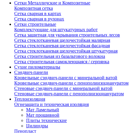
Сетки Металличские и Композитные
Композитная сетка
Сетка сварная в картах
Сетка сварная в рулонах
Сетки строительные
Комплектующие для штукатурных работ
Сетка защитная для укрывания строительных лесов
Сетка стеклотканевая щелочестойкая малярная
Сетка стеклотканевая щелочестойкая фасадная
Сетка стеклотканевая щелочестойкая штукатурная
Сетка строительная из базальтового волокна
Сетка строительная самоклеющаяся / серпянка
Сухие пиломатериалы
Сэндвич-панели
Кровельные сэндвич-панели с минеральной ватой
Кровельные сэндвич-панели с пенополиизоциануратом
Стеновые сэндвич-панели с минеральной ватой
Стеновые сэндвич-панели с пенополиизоциануратом
Теплоизоляция
Огнезащита и техническая изоляция
Мат Ламельный
Мат прошивной
Плиты технические
Цилиндры
Пенопласт