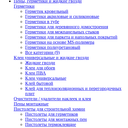
Пены, герметики и жидкие гвозди
Герметики
Герметик кровельный
Герметики акриловые и силиконовые
Герметики в тубе
Герметики для деревянного домостроения
Герметики для межпанельных стыков
Герметики для паркета и напольных покрытий
Герметики на основе MS-полимера
Герметики полиуретановый
Все категории (9)
Клеи универсальные и жидкие гвозди
Жидкие гвозди
Клеи для обоев
Клеи ПВА
Клеи универсальные
Клей бытовой
Клей для теплоизоляционных и перегородочных
плит
Очистители / удалители наклеек и клея
Пены монтажные
Пистолеты для строительной химии
Пистолеты для герметиков
Пистолеты для монтажных пен
Пистолеты термоклеящие