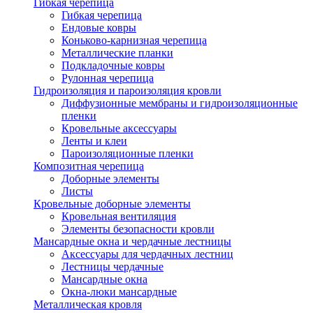
Гибкая черепица
Гибкая черепица
Ендовые ковры
Коньково-карнизная черепица
Металлические планки
Подкладочные ковры
Рулонная черепица
Гидроизоляция и пароизоляция кровли
Диффузионные мембраны и гидроизоляционные
пленки
Кровельные аксессуары
Ленты и клеи
Пароизоляционные пленки
Композитная черепица
Доборные элементы
Листы
Кровельные доборные элементы
Кровельная вентиляция
Элементы безопасности кровли
Мансардные окна и чердачные лестницы
Аксессуары для чердачных лестниц
Лестницы чердачные
Мансардные окна
Окна-люки мансардные
Металлическая кровля