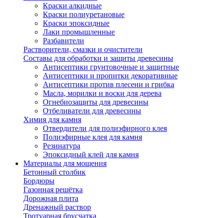
Краски алкидные
Краски полиуретановые
Краски эпоксидные
Лаки промышленные
Разбавители
Растворители, смазки и очистители
Составы для обработки и защиты древесины
Антисептики грунтовочные и защитные
Антисептики и пропитки декоративные
Антисептики против плесени и грибка
Масла, морилки и воски для дерева
Огнебиозащиты для древесины
Отбеливатели для древесины
Химия для камня
Отвердители для полиэфирного клея
Полиэфирные клея для камня
Резинатура
Эпоксидный клей для камня
Материалы для мощения
Бетонный столбик
Бордюры
Газонная решётка
Дорожная плита
Дренажный раствор
Тротуарная брусчатка