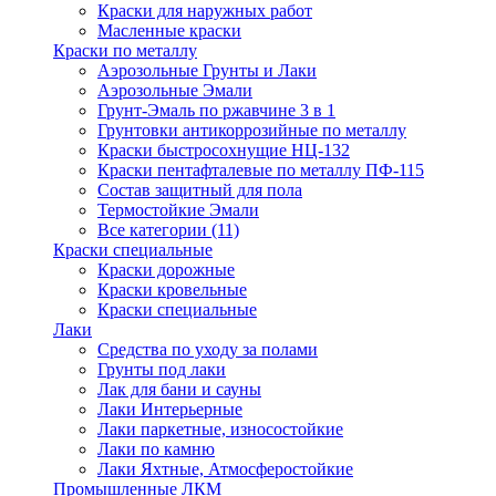
Краски для наружных работ
Масленные краски
Краски по металлу
Аэрозольные Грунты и Лаки
Аэрозольные Эмали
Грунт-Эмаль по ржавчине 3 в 1
Грунтовки антикоррозийные по металлу
Краски быстросохнущие НЦ-132
Краски пентафталевые по металлу ПФ-115
Состав защитный для пола
Термостойкие Эмали
Все категории (11)
Краски специальные
Краски дорожные
Краски кровельные
Краски специальные
Лаки
Cредства по уходу за полами
Грунты под лаки
Лак для бани и сауны
Лаки Интерьерные
Лаки паркетные, износостойкие
Лаки по камню
Лаки Яхтные, Атмосферостойкие
Промышленные ЛКМ