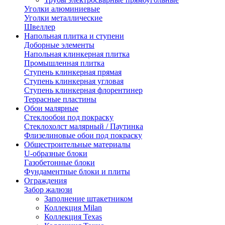
Уголки алюминиевые
Уголки металлические
Швеллер
Напольная плитка и ступени
Доборные элементы
Напольная клинкерная плитка
Промышленная плитка
Ступень клинкерная прямая
Ступень клинкерная угловая
Ступень клинкерная флорентинер
Террасные пластины
Обои малярные
Стеклообои под покраску
Стеклохолст малярный / Паутинка
Флизелиновые обои под покраску
Общестроительные материалы
U-образные блоки
Газобетонные блоки
Фундаментные блоки и плиты
Ограждения
Забор жалюзи
Заполнение штакетником
Коллекция Milan
Коллекция Texas