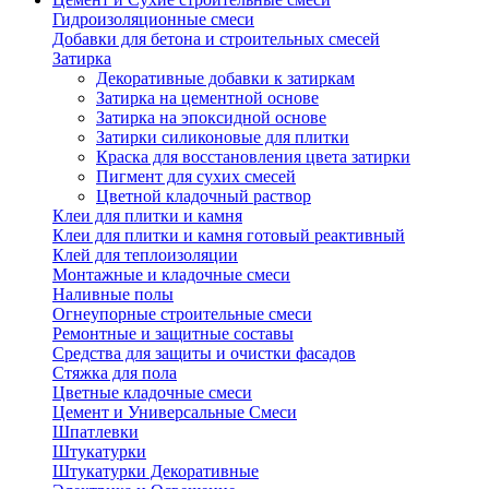
Гидроизоляционные смеси
Добавки для бетона и строительных смесей
Затирка
Декоративные добавки к затиркам
Затирка на цементной основе
Затирка на эпоксидной основе
Затирки силиконовые для плитки
Краска для восстановления цвета затирки
Пигмент для сухих смесей
Цветной кладочный раствор
Клеи для плитки и камня
Клеи для плитки и камня готовый реактивный
Клей для теплоизоляции
Монтажные и кладочные смеси
Наливные полы
Огнеупорные строительные смеси
Ремонтные и защитные составы
Средства для защиты и очистки фасадов
Стяжка для пола
Цветные кладочные смеси
Цемент и Универсальные Смеси
Шпатлевки
Штукатурки
Штукатурки Декоративные