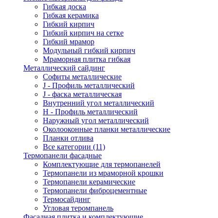
Гибкая доска
Гибкая керамика
Гибкий кирпич
Гибкий кирпич на сетке
Гибкий мрамор
Модульный гибкий кирпич
Мраморная плитка гибкая
Металлический сайдинг
Cофиты металлические
J - Профиль металлический
J - фаска металлическая
Внутренний угол металлический
Н - Профиль металлический
Наружный угол металлический
Околооконные планки металлические
Планки отлива
Все категории (11)
Термопанели фасадные
Комплектующие для термопанелей
Термопанели из мраморной крошки
Термопанели керамические
Термопанели фиброцементные
Термосайдинг
Угловая теромпанель
Фасадная плитка и комплектующие