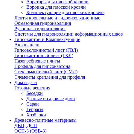
Аэраторы для плоской кровли
Воронка для плоской кровли
Комплектующие для плоских кровель
Ленты кровельные и гидроизоляционные
Обмазочная гидроизоляция
Рулонная гидроизоляция
Системы для гидроизоляции деформационных швов
Гипсокартон и Комплектующие
Аквапанели
Гипсоволокнистый лист (ГВЛ)
Гипсокартонный лист (ГКЛ)
Пазогребневые плиты
Профиль для гипсокартона
Стекломагниевый лист (СМЛ)
Элементы крепления для профиля
Дом и дача
Готовые решения
Беседки
Дачные и садовые дома
Сараи
Террасы
Хозблоки
Древесно-плитные материалы
ДВП, ДСП
ОСП-3 (OSB-3)