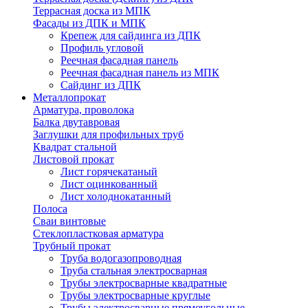
Террасная доска из МПК
Фасады из ДПК и МПК
Крепеж для сайдинга из ДПК
Профиль угловой
Реечная фасадная панель
Реечная фасадная панель из МПК
Сайдинг из ДПК
Металлопрокат
Арматура, проволока
Балка двутавровая
Заглушки для профильных труб
Квадрат стальной
Листовой прокат
Лист горячекатаный
Лист оцинкованный
Лист холоднокатанный
Полоса
Сваи винтовые
Стеклопластковая арматура
Трубный прокат
Труба водогазопроводная
Труба стальная электросварная
Трубы электросварные квадратные
Трубы электросварные круглые
Трубы электросварные прямоугольные