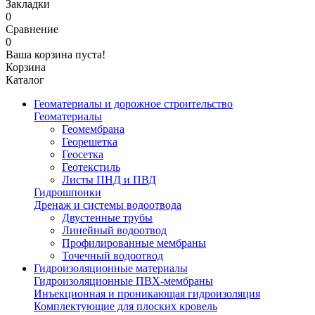
Закладки
0
Сравнение
0
Ваша корзина пуста!
Корзина
Каталог
Геоматериалы и дорожное строительство
Геоматериалы
Геомембрана
Георешетка
Геосетка
Геотекстиль
Листы ПНД и ПВД
Гидрошпонки
Дренаж и системы водоотвода
Двустенные трубы
Линейный водоотвод
Профилированные мембраны
Точечный водоотвод
Гидроизоляционные материалы
Гидроизоляционные ПВХ-мембраны
Инъекционная и проникающая гидроизоляция
Комплектующие для плоских кровель