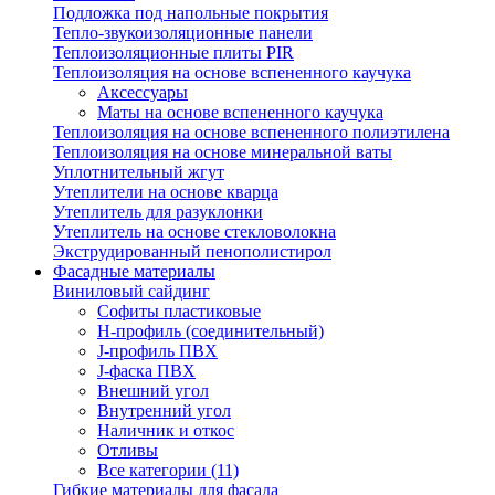
Подложка под напольные покрытия
Тепло-звукоизоляционные панели
Теплоизоляционные плиты PIR
Теплоизоляция на основе вспененного каучука
Аксессуары
Маты на основе вспененного каучука
Теплоизоляция на основе вспененного полиэтилена
Теплоизоляция на основе минеральной ваты
Уплотнительный жгут
Утеплители на основе кварца
Утеплитель для разуклонки
Утеплитель на основе стекловолокна
Экструдированный пенополистирол
Фасадные материалы
Виниловый сайдинг
Cофиты пластиковые
H-профиль (соединительный)
J-профиль ПВХ
J-фаска ПВХ
Внешний угол
Внутренний угол
Наличник и откос
Отливы
Все категории (11)
Гибкие материалы для фасада