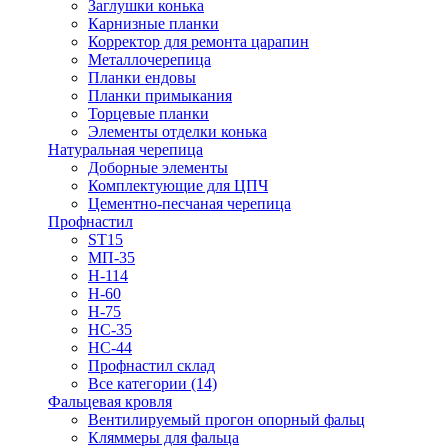
Заглушки конька
Карнизные планки
Корректор для ремонта царапин
Металлочерепица
Планки ендовы
Планки примыкания
Торцевые планки
Элементы отделки конька
Натуральная черепица
Доборные элементы
Комплектующие для ЦПЧ
Цементно-песчаная черепица
Профнастил
ST15
МП-35
Н-114
Н-60
Н-75
НС-35
НС-44
Профнастил склад
Все категории (14)
Фальцевая кровля
Вентилируемый прогон опорный фальц
Кляммеры для фальца