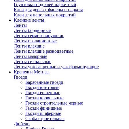
Грунтовки под клей паркетный
Клеи для дерева, фанеры и паркета
Клеи для напольных покрытий
Клейкие ленты
Ленты
Ленты бордюрные
Ленты герметизирующие
Ленты изоляционные
Ленты клеящие
Ленты клеящие разноцветные
Ленты малярные
Ленты сигнальные
Ленты углозащитные и углоформирующие
Крепеж и Метизы
Гвозди
Барабанные гвозди
Гвозди винтовые
Гвозди ершенные
Гвозди кровельные
Гвозди строительные черные
Гвозди финишные
Гвозди шиферные
Скоба строительная
Дюбели
Дюбель Гвоздь