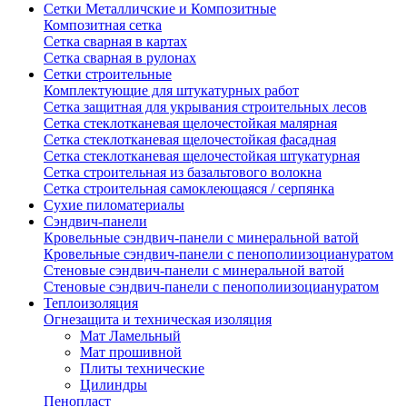
Сетки Металличские и Композитные
Композитная сетка
Сетка сварная в картах
Сетка сварная в рулонах
Сетки строительные
Комплектующие для штукатурных работ
Сетка защитная для укрывания строительных лесов
Сетка стеклотканевая щелочестойкая малярная
Сетка стеклотканевая щелочестойкая фасадная
Сетка стеклотканевая щелочестойкая штукатурная
Сетка строительная из базальтового волокна
Сетка строительная самоклеющаяся / серпянка
Сухие пиломатериалы
Сэндвич-панели
Кровельные сэндвич-панели с минеральной ватой
Кровельные сэндвич-панели с пенополиизоциануратом
Стеновые сэндвич-панели с минеральной ватой
Стеновые сэндвич-панели с пенополиизоциануратом
Теплоизоляция
Огнезащита и техническая изоляция
Мат Ламельный
Мат прошивной
Плиты технические
Цилиндры
Пенопласт