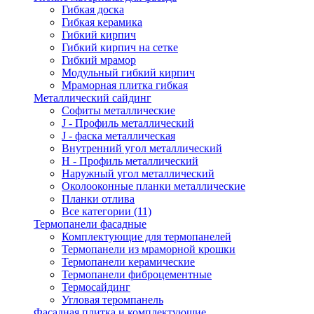
Гибкая доска
Гибкая керамика
Гибкий кирпич
Гибкий кирпич на сетке
Гибкий мрамор
Модульный гибкий кирпич
Мраморная плитка гибкая
Металлический сайдинг
Cофиты металлические
J - Профиль металлический
J - фаска металлическая
Внутренний угол металлический
Н - Профиль металлический
Наружный угол металлический
Околооконные планки металлические
Планки отлива
Все категории (11)
Термопанели фасадные
Комплектующие для термопанелей
Термопанели из мраморной крошки
Термопанели керамические
Термопанели фиброцементные
Термосайдинг
Угловая теромпанель
Фасадная плитка и комплектующие