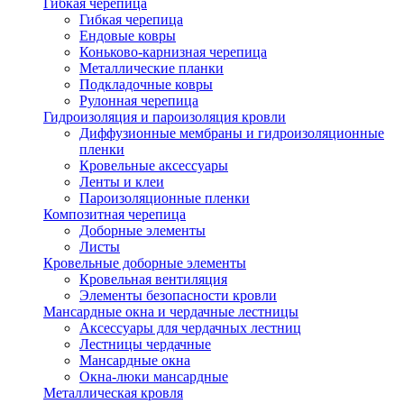
Гибкая черепица
Гибкая черепица
Ендовые ковры
Коньково-карнизная черепица
Металлические планки
Подкладочные ковры
Рулонная черепица
Гидроизоляция и пароизоляция кровли
Диффузионные мембраны и гидроизоляционные
пленки
Кровельные аксессуары
Ленты и клеи
Пароизоляционные пленки
Композитная черепица
Доборные элементы
Листы
Кровельные доборные элементы
Кровельная вентиляция
Элементы безопасности кровли
Мансардные окна и чердачные лестницы
Аксессуары для чердачных лестниц
Лестницы чердачные
Мансардные окна
Окна-люки мансардные
Металлическая кровля