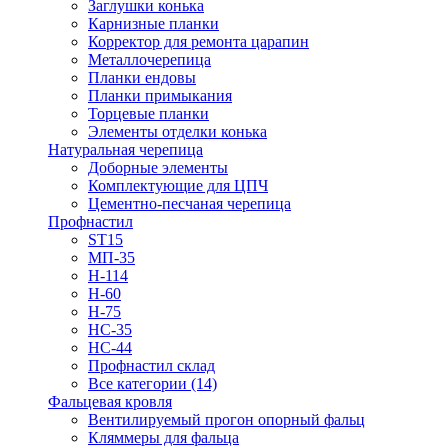
Заглушки конька
Карнизные планки
Корректор для ремонта царапин
Металлочерепица
Планки ендовы
Планки примыкания
Торцевые планки
Элементы отделки конька
Натуральная черепица
Доборные элементы
Комплектующие для ЦПЧ
Цементно-песчаная черепица
Профнастил
ST15
МП-35
Н-114
Н-60
Н-75
НС-35
НС-44
Профнастил склад
Все категории (14)
Фальцевая кровля
Вентилируемый прогон опорный фальц
Кляммеры для фальца