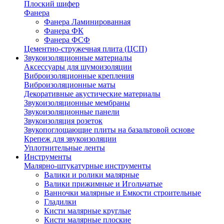
Плоский шифер
Фанера
Фанера Ламинированная
Фанера ФК
Фанера ФСФ
Цементно-стружечная плита (ЦСП)
Звукоизоляционные материалы
Аксессуары для шумоизоляции
Виброизоляционные крепления
Виброизоляционные маты
Декоративные акустические материалы
Звукоизоляционные мембраны
Звукоизоляционные панели
Звукоизоляция розеток
Звукопоглощающие плиты на базальтовой основе
Крепеж для звукоизоляции
Уплотнительные ленты
Инструменты
Малярно-штукатурные инструменты
Валики и ролики малярные
Валики прижимные и Игольчатые
Ванночки малярные и Емкости строительные
Гладилки
Кисти малярные круглые
Кисти малярные плоские