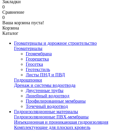
Закладки
0
Сравнение
0
Ваша корзина пуста!
Корзина
Каталог
Геоматериалы и дорожное строительство
Геоматериалы
Геомембрана
Георешетка
Геосетка
Геотекстиль
Листы ПНД и ПВД
Гидрошпонки
Дренаж и системы водоотвода
Двустенные трубы
Линейный водоотвод
Профилированные мембраны
Точечный водоотвод
Гидроизоляционные материалы
Гидроизоляционные ПВХ-мембраны
Инъекционная и проникающая гидроизоляция
Комплектующие для плоских кровель