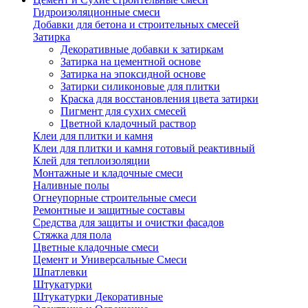
Гидроизоляционные смеси
Добавки для бетона и строительных смесей
Затирка
Декоративные добавки к затиркам
Затирка на цементной основе
Затирка на эпоксидной основе
Затирки силиконовые для плитки
Краска для восстановления цвета затирки
Пигмент для сухих смесей
Цветной кладочный раствор
Клеи для плитки и камня
Клеи для плитки и камня готовый реактивный
Клей для теплоизоляции
Монтажные и кладочные смеси
Наливные полы
Огнеупорные строительные смеси
Ремонтные и защитные составы
Средства для защиты и очистки фасадов
Стяжка для пола
Цветные кладочные смеси
Цемент и Универсальные Смеси
Шпатлевки
Штукатурки
Штукатурки Декоративные