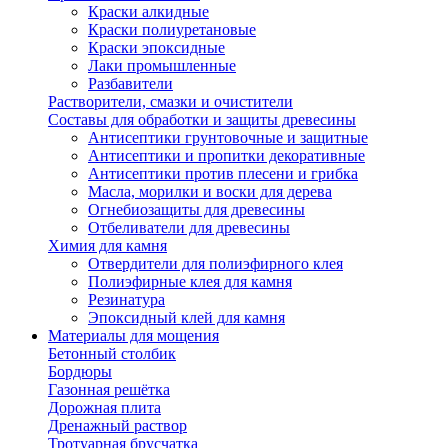
Краски алкидные
Краски полиуретановые
Краски эпоксидные
Лаки промышленные
Разбавители
Растворители, смазки и очистители
Составы для обработки и защиты древесины
Антисептики грунтовочные и защитные
Антисептики и пропитки декоративные
Антисептики против плесени и грибка
Масла, морилки и воски для дерева
Огнебиозащиты для древесины
Отбеливатели для древесины
Химия для камня
Отвердители для полиэфирного клея
Полиэфирные клея для камня
Резинатура
Эпоксидный клей для камня
Материалы для мощения
Бетонный столбик
Бордюры
Газонная решётка
Дорожная плита
Дренажный раствор
Тротуарная брусчатка