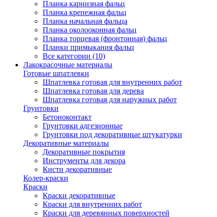
Планка карнизная фальц
Планка крепежная фальц
Планка начальная фальца
Планка околооконная фальц
Планка торцевая (фронтонная) фальц
Планки примыкания фальц
Все категории (10)
Лакокрасочные материалы
Готовые шпатлевки
Шпатлевка готовая для внутренних работ
Шпатлевка готовая для дерева
Шпатлевка готовая для наружных работ
Грунтовки
Бетоноконтакт
Грунтовки адгезионные
Грунтовки под декоративные штукатурки
Декоративные материалы
Декоративные покрытия
Инструменты для декора
Кисти декоративные
Колер-краски
Краски
Краски декоративные
Краски для внутренних работ
Краски для деревянных поверхностей