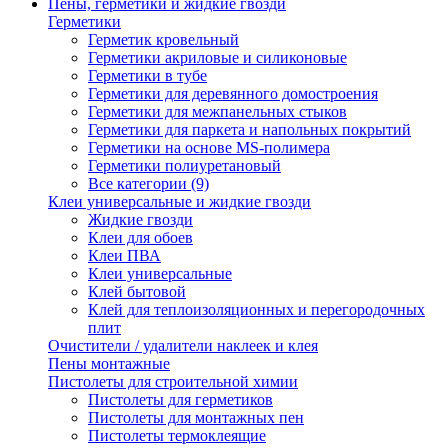
Пены, герметики и жидкие гвозди
Герметики
Герметик кровельный
Герметики акриловые и силиконовые
Герметики в тубе
Герметики для деревянного домостроения
Герметики для межпанельных стыков
Герметики для паркета и напольных покрытий
Герметики на основе MS-полимера
Герметики полиуретановый
Все категории (9)
Клеи универсальные и жидкие гвозди
Жидкие гвозди
Клеи для обоев
Клеи ПВА
Клеи универсальные
Клей бытовой
Клей для теплоизоляционных и перегородочных
плит
Очистители / удалители наклеек и клея
Пены монтажные
Пистолеты для строительной химии
Пистолеты для герметиков
Пистолеты для монтажных пен
Пистолеты термоклеящие