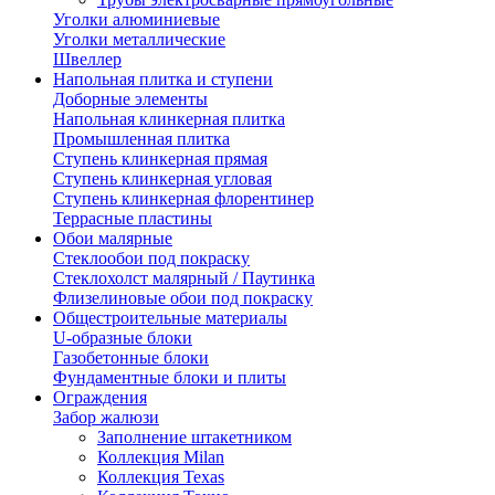
Уголки алюминиевые
Уголки металлические
Швеллер
Напольная плитка и ступени
Доборные элементы
Напольная клинкерная плитка
Промышленная плитка
Ступень клинкерная прямая
Ступень клинкерная угловая
Ступень клинкерная флорентинер
Террасные пластины
Обои малярные
Стеклообои под покраску
Стеклохолст малярный / Паутинка
Флизелиновые обои под покраску
Общестроительные материалы
U-образные блоки
Газобетонные блоки
Фундаментные блоки и плиты
Ограждения
Забор жалюзи
Заполнение штакетником
Коллекция Milan
Коллекция Texas