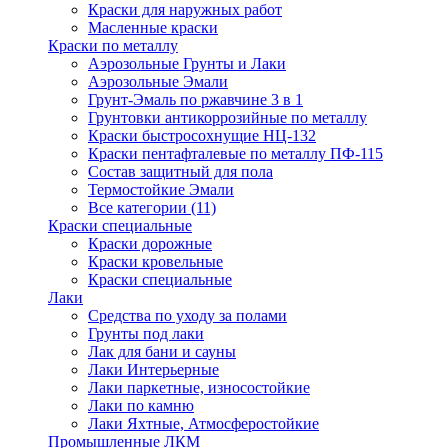
Краски для наружных работ
Масленные краски
Краски по металлу
Аэрозольные Грунты и Лаки
Аэрозольные Эмали
Грунт-Эмаль по ржавчине 3 в 1
Грунтовки антикоррозийные по металлу
Краски быстросохнущие НЦ-132
Краски пентафталевые по металлу ПФ-115
Состав защитный для пола
Термостойкие Эмали
Все категории (11)
Краски специальные
Краски дорожные
Краски кровельные
Краски специальные
Лаки
Cредства по уходу за полами
Грунты под лаки
Лак для бани и сауны
Лаки Интерьерные
Лаки паркетные, износостойкие
Лаки по камню
Лаки Яхтные, Атмосферостойкие
Промышленные ЛКМ