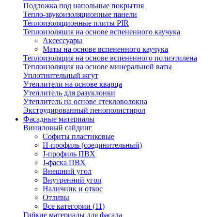
Подложка под напольные покрытия
Тепло-звукоизоляционные панели
Теплоизоляционные плиты PIR
Теплоизоляция на основе вспененного каучука
Аксессуары
Маты на основе вспененного каучука
Теплоизоляция на основе вспененного полиэтилена
Теплоизоляция на основе минеральной ваты
Уплотнительный жгут
Утеплители на основе кварца
Утеплитель для разуклонки
Утеплитель на основе стекловолокна
Экструдированный пенополистирол
Фасадные материалы
Виниловый сайдинг
Cофиты пластиковые
H-профиль (соединительный)
J-профиль ПВХ
J-фаска ПВХ
Внешний угол
Внутренний угол
Наличник и откос
Отливы
Все категории (11)
Гибкие материалы для фасада