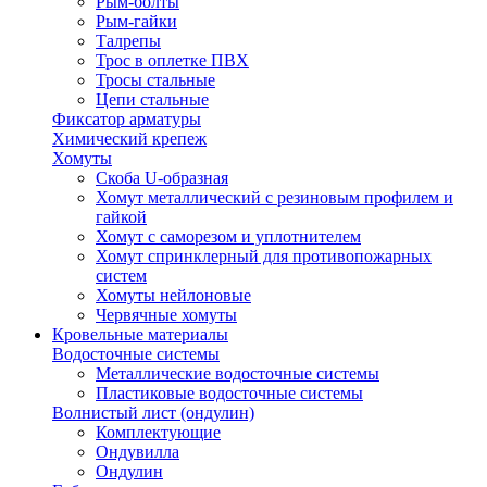
Рым-болты
Рым-гайки
Талрепы
Трос в оплетке ПВХ
Тросы стальные
Цепи стальные
Фиксатор арматуры
Химический крепеж
Хомуты
Скоба U-образная
Хомут металлический с резиновым профилем и
гайкой
Хомут с саморезом и уплотнителем
Хомут спринклерный для противопожарных
систем
Хомуты нейлоновые
Червячные хомуты
Кровельные материалы
Водосточные системы
Металлические водосточные системы
Пластиковые водосточные системы
Волнистый лист (ондулин)
Комплектующие
Ондувилла
Ондулин