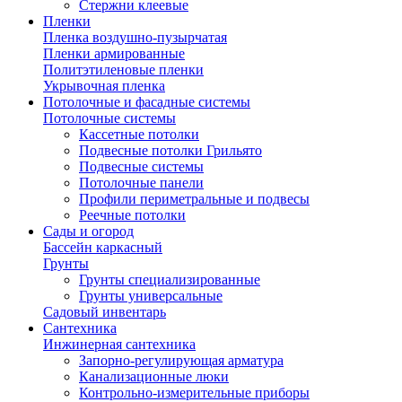
Стержни клеевые
Пленки
Пленка воздушно-пузырчатая
Пленки армированные
Политэтиленовые пленки
Укрывочная пленка
Потолочные и фасадные системы
Потолочные системы
Кассетные потолки
Подвесные потолки Грильято
Подвесные системы
Потолочные панели
Профили периметральные и подвесы
Реечные потолки
Сады и огород
Бассейн каркасный
Грунты
Грунты специализированные
Грунты универсальные
Садовый инвентарь
Сантехника
Инжинерная сантехника
Запорно-регулирующая арматура
Канализационные люки
Контрольно-измерительные приборы