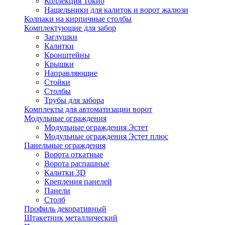
Коллекция Токио
Нащельники для калиток и ворот жалюзи
Колпаки на кирпичные столбы
Комплектующие для забор
Заглушки
Калитки
Кронштейны
Крышки
Направляющие
Стойки
Столбы
Трубы для забора
Комплекты для автоматизации ворот
Модульные ограждения
Модульные ограждения Эстет
Модульные ограждения Эстет плюс
Панельные ограждения
Ворота откатные
Ворота распашные
Калитки 3D
Крепления панелей
Панели
Столб
Профиль декоративный
Штакетник металлический