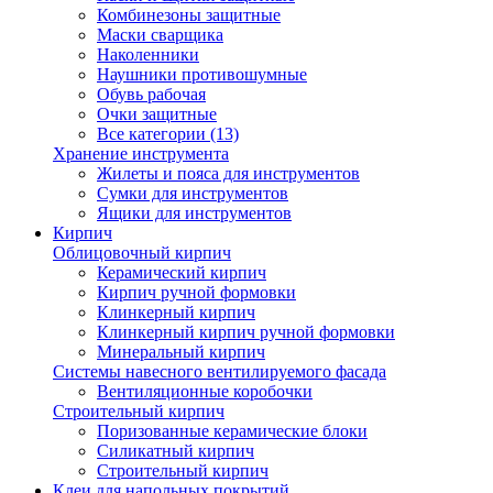
Комбинезоны защитные
Маски сварщика
Наколенники
Наушники противошумные
Обувь рабочая
Очки защитные
Все категории (13)
Хранение инструмента
Жилеты и пояса для инструментов
Сумки для инструментов
Ящики для инструментов
Кирпич
Облицовочный кирпич
Керамический кирпич
Кирпич ручной формовки
Клинкерный кирпич
Клинкерный кирпич ручной формовки
Минеральный кирпич
Системы навесного вентилируемого фасада
Вентиляционные коробочки
Строительный кирпич
Поризованные керамические блоки
Силикатный кирпич
Строительный кирпич
Клеи для напольных покрытий