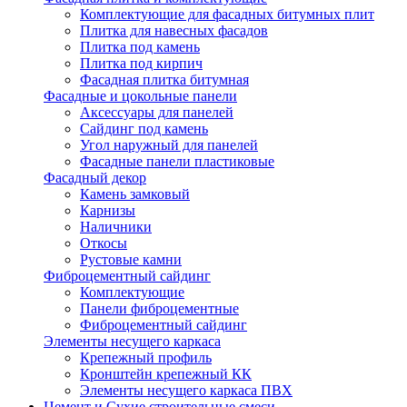
Комплектующие для фасадных битумных плит
Плитка для навесных фасадов
Плитка под камень
Плитка под кирпич
Фасадная плитка битумная
Фасадные и цокольные панели
Аксессуары для панелей
Сайдинг под камень
Угол наружный для панелей
Фасадные панели пластиковые
Фасадный декор
Камень замковый
Карнизы
Наличники
Откосы
Рустовые камни
Фиброцементный сайдинг
Комплектующие
Панели фиброцементные
Фиброцементный сайдинг
Элементы несущего каркаса
Крепежный профиль
Кронштейн крепежный КК
Элементы несущего каркаса ПВХ
Цемент и Сухие строительные смеси