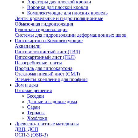
Аэраторы для плоской кровли
Воронка для плоской кровли
Комплектующие для плоских кровель
Ленты кровельные и гидроизоляционные
Обмазочная гидроизоляция
Рулонная гидроизоляция
Системы для гидроизоляции деформационных швов
Гипсокартон и Комплектующие
Аквапанели
Гипсоволокнистый лист (ГВЛ)
Гипсокартонный лист (ГКЛ)
Пазогребневые плиты
Профиль для гипсокартона
Стекломагниевый лист (СМЛ)
Элементы крепления для профиля
Дом и дача
Готовые решения
Беседки
Дачные и садовые дома
Сараи
Террасы
Хозблоки
Древесно-плитные материалы
ДВП, ДСП
ОСП-3 (OSB-3)