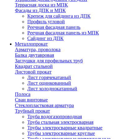
Террасная доска из МПК
Фасады из ДПК и МПК
Крепеж для сайдинга из ДПК
Профиль угловой
Реечная фасадная панель
Реечная фасадная панель из МПК
Сайдинг из ДПК
Металлопрокат
Арматура, проволока
Балка двутавровая
Заглушки для профильных труб
Квадрат стальной
Листовой прокат
Лист горячекатаный
Лист оцинкованный
Лист холоднокатанный
Полоса
Сваи винтовые
Стеклопластковая арматура
Трубный прокат
Труба водогазопроводная
Труба стальная электросварная
Трубы электросварные квадратные
Трубы электросварные круглые
Трубы электросварные прямоугольные