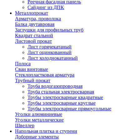
Реечная фасадная панель
Сайдинг из ДПК
Металлопрокат
Арматура, проволока
Балка двутавровая
Заглушки для профильных труб
Квадрат стальной
Листовой прокат
Лист горячекатаный
Лист оцинкованный
Лист холоднокатанный
Полоса
Сваи винтовые
Стеклопластковая арматура
Трубный прокат
Труба водогазопроводная
Труба стальная электросварная
Трубы электросварные квадратные
Трубы электросварные круглые
Трубы электросварные прямоугольные
Уголки алюминиевые
Уголки металлические
Швеллер
Напольная плитка и ступени
Доборные элементы