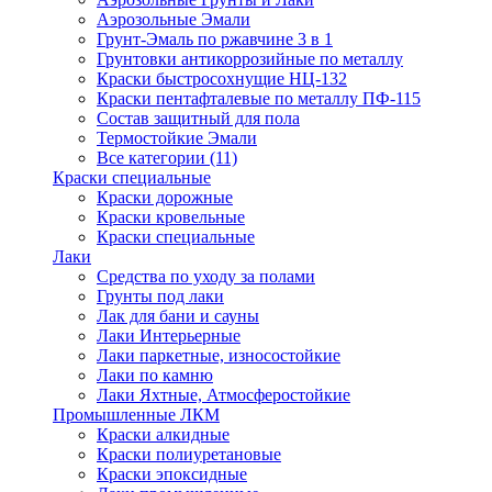
Аэрозольные Эмали
Грунт-Эмаль по ржавчине 3 в 1
Грунтовки антикоррозийные по металлу
Краски быстросохнущие НЦ-132
Краски пентафталевые по металлу ПФ-115
Состав защитный для пола
Термостойкие Эмали
Все категории (11)
Краски специальные
Краски дорожные
Краски кровельные
Краски специальные
Лаки
Cредства по уходу за полами
Грунты под лаки
Лак для бани и сауны
Лаки Интерьерные
Лаки паркетные, износостойкие
Лаки по камню
Лаки Яхтные, Атмосферостойкие
Промышленные ЛКМ
Краски алкидные
Краски полиуретановые
Краски эпоксидные