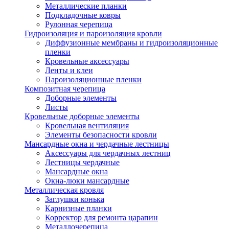
Металлические планки
Подкладочные ковры
Рулонная черепица
Гидроизоляция и пароизоляция кровли
Диффузионные мембраны и гидроизоляционные
пленки
Кровельные аксессуары
Ленты и клеи
Пароизоляционные пленки
Композитная черепица
Доборные элементы
Листы
Кровельные доборные элементы
Кровельная вентиляция
Элементы безопасности кровли
Мансардные окна и чердачные лестницы
Аксессуары для чердачных лестниц
Лестницы чердачные
Мансардные окна
Окна-люки мансардные
Металлическая кровля
Заглушки конька
Карнизные планки
Корректор для ремонта царапин
Металлочерепица