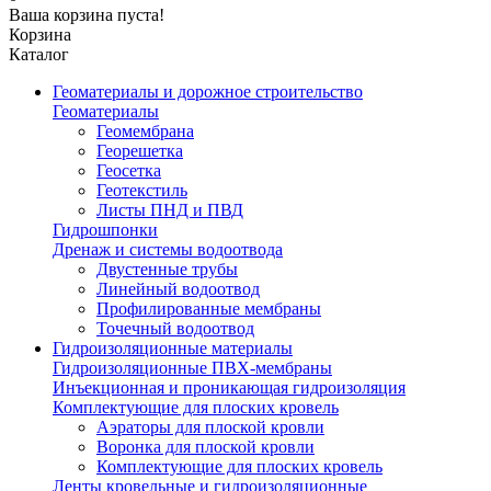
Ваша корзина пуста!
Корзина
Каталог
Геоматериалы и дорожное строительство
Геоматериалы
Геомембрана
Георешетка
Геосетка
Геотекстиль
Листы ПНД и ПВД
Гидрошпонки
Дренаж и системы водоотвода
Двустенные трубы
Линейный водоотвод
Профилированные мембраны
Точечный водоотвод
Гидроизоляционные материалы
Гидроизоляционные ПВХ-мембраны
Инъекционная и проникающая гидроизоляция
Комплектующие для плоских кровель
Аэраторы для плоской кровли
Воронка для плоской кровли
Комплектующие для плоских кровель
Ленты кровельные и гидроизоляционные