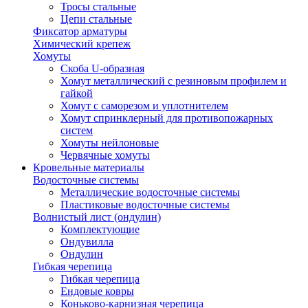
Тросы стальные
Цепи стальные
Фиксатор арматуры
Химический крепеж
Хомуты
Скоба U-образная
Хомут металлический с резиновым профилем и
гайкой
Хомут с саморезом и уплотнителем
Хомут спринклерный для противопожарных
систем
Хомуты нейлоновые
Червячные хомуты
Кровельные материалы
Водосточные системы
Металлические водосточные системы
Пластиковые водосточные системы
Волнистый лист (ондулин)
Комплектующие
Ондувилла
Ондулин
Гибкая черепица
Гибкая черепица
Ендовые ковры
Коньково-карнизная черепица