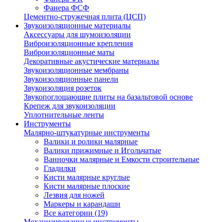
Фанера ФСФ
Цементно-стружечная плита (ЦСП)
Звукоизоляционные материалы
Аксессуары для шумоизоляции
Виброизоляционные крепления
Виброизоляционные маты
Декоративные акустические материалы
Звукоизоляционные мембраны
Звукоизоляционные панели
Звукоизоляция розеток
Звукопоглощающие плиты на базальтовой основе
Крепеж для звукоизоляции
Уплотнительные ленты
Инструменты
Малярно-штукатурные инструменты
Валики и ролики малярные
Валики прижимные и Игольчатые
Ванночки малярные и Емкости строительные
Гладилки
Кисти малярные круглые
Кисти малярные плоские
Лезвия для ножей
Маркеры и карандаши
Все категории (19)
Механизированные инструменты