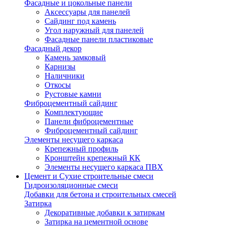
Фасадные и цокольные панели
Аксессуары для панелей
Сайдинг под камень
Угол наружный для панелей
Фасадные панели пластиковые
Фасадный декор
Камень замковый
Карнизы
Наличники
Откосы
Рустовые камни
Фиброцементный сайдинг
Комплектующие
Панели фиброцементные
Фиброцементный сайдинг
Элементы несущего каркаса
Крепежный профиль
Кронштейн крепежный КК
Элементы несущего каркаса ПВХ
Цемент и Сухие строительные смеси
Гидроизоляционные смеси
Добавки для бетона и строительных смесей
Затирка
Декоративные добавки к затиркам
Затирка на цементной основе