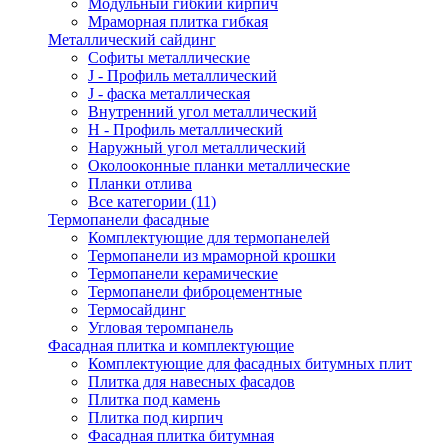
Модульный гибкий кирпич
Мраморная плитка гибкая
Металлический сайдинг
Cофиты металлические
J - Профиль металлический
J - фаска металлическая
Внутренний угол металлический
Н - Профиль металлический
Наружный угол металлический
Околооконные планки металлические
Планки отлива
Все категории (11)
Термопанели фасадные
Комплектующие для термопанелей
Термопанели из мраморной крошки
Термопанели керамические
Термопанели фиброцементные
Термосайдинг
Угловая теромпанель
Фасадная плитка и комплектующие
Комплектующие для фасадных битумных плит
Плитка для навесных фасадов
Плитка под камень
Плитка под кирпич
Фасадная плитка битумная