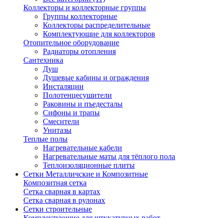
Коллекторы и коллекторные группы
Группы коллекторные
Коллекторы распределительные
Комплектующие для коллекторов
Отопительное оборудование
Радиаторы отопления
Сантехника
Душ
Душевые кабины и ограждения
Инсталяции
Полотенцесушители
Раковины и пъедесталы
Сифоны и трапы
Смесители
Унитазы
Теплые полы
Нагревательные кабели
Нагревательные маты для тёплого пола
Теплоизоляционные плиты
Сетки Металличские и Композитные
Композитная сетка
Сетка сварная в картах
Сетка сварная в рулонах
Сетки строительные
Комплектующие для штукатурных работ