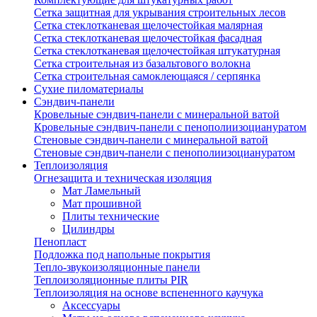
Сетка защитная для укрывания строительных лесов
Сетка стеклотканевая щелочестойкая малярная
Сетка стеклотканевая щелочестойкая фасадная
Сетка стеклотканевая щелочестойкая штукатурная
Сетка строительная из базальтового волокна
Сетка строительная самоклеющаяся / серпянка
Сухие пиломатериалы
Сэндвич-панели
Кровельные сэндвич-панели с минеральной ватой
Кровельные сэндвич-панели с пенополиизоциануратом
Стеновые сэндвич-панели с минеральной ватой
Стеновые сэндвич-панели с пенополиизоциануратом
Теплоизоляция
Огнезащита и техническая изоляция
Мат Ламельный
Мат прошивной
Плиты технические
Цилиндры
Пенопласт
Подложка под напольные покрытия
Тепло-звукоизоляционные панели
Теплоизоляционные плиты PIR
Теплоизоляция на основе вспененного каучука
Аксессуары