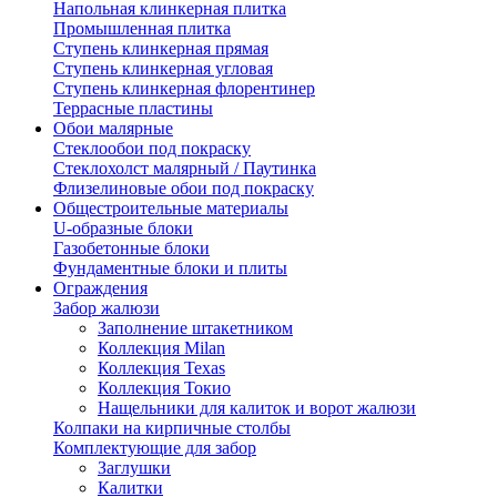
Напольная клинкерная плитка
Промышленная плитка
Ступень клинкерная прямая
Ступень клинкерная угловая
Ступень клинкерная флорентинер
Террасные пластины
Обои малярные
Стеклообои под покраску
Стеклохолст малярный / Паутинка
Флизелиновые обои под покраску
Общестроительные материалы
U-образные блоки
Газобетонные блоки
Фундаментные блоки и плиты
Ограждения
Забор жалюзи
Заполнение штакетником
Коллекция Milan
Коллекция Texas
Коллекция Токио
Нащельники для калиток и ворот жалюзи
Колпаки на кирпичные столбы
Комплектующие для забор
Заглушки
Калитки