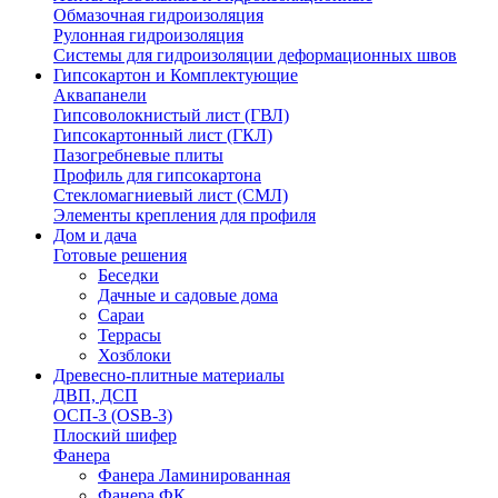
Обмазочная гидроизоляция
Рулонная гидроизоляция
Системы для гидроизоляции деформационных швов
Гипсокартон и Комплектующие
Аквапанели
Гипсоволокнистый лист (ГВЛ)
Гипсокартонный лист (ГКЛ)
Пазогребневые плиты
Профиль для гипсокартона
Стекломагниевый лист (СМЛ)
Элементы крепления для профиля
Дом и дача
Готовые решения
Беседки
Дачные и садовые дома
Сараи
Террасы
Хозблоки
Древесно-плитные материалы
ДВП, ДСП
ОСП-3 (OSB-3)
Плоский шифер
Фанера
Фанера Ламинированная
Фанера ФК