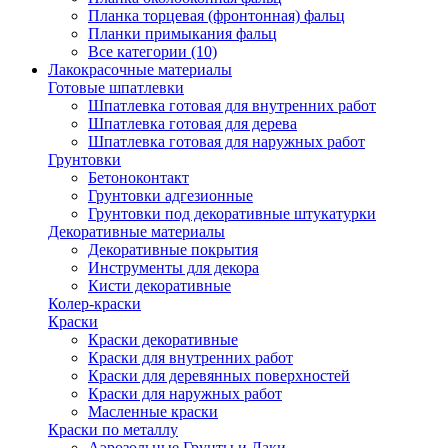
Планка торцевая (фронтонная) фальц
Планки примыкания фальц
Все категории (10)
Лакокрасочные материалы
Готовые шпатлевки
Шпатлевка готовая для внутренних работ
Шпатлевка готовая для дерева
Шпатлевка готовая для наружных работ
Грунтовки
Бетоноконтакт
Грунтовки адгезионные
Грунтовки под декоративные штукатурки
Декоративные материалы
Декоративные покрытия
Инструменты для декора
Кисти декоративные
Колер-краски
Краски
Краски декоративные
Краски для внутренних работ
Краски для деревянных поверхностей
Краски для наружных работ
Масленные краски
Краски по металлу
Аэрозольные Грунты и Лаки