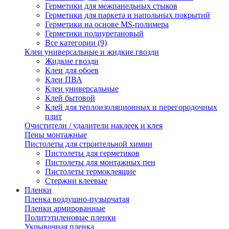
Герметики для межпанельных стыков
Герметики для паркета и напольных покрытий
Герметики на основе MS-полимера
Герметики полиуретановый
Все категории (9)
Клеи универсальные и жидкие гвозди
Жидкие гвозди
Клеи для обоев
Клеи ПВА
Клеи универсальные
Клей бытовой
Клей для теплоизоляционных и перегородочных
плит
Очистители / удалители наклеек и клея
Пены монтажные
Пистолеты для строительной химии
Пистолеты для герметиков
Пистолеты для монтажных пен
Пистолеты термоклеящие
Стержни клеевые
Пленки
Пленка воздушно-пузырчатая
Пленки армированные
Политэтиленовые пленки
Укрывочная пленка