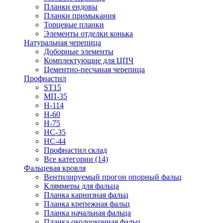
Планки ендовы
Планки примыкания
Торцевые планки
Элементы отделки конька
Натуральная черепица
Доборные элементы
Комплектующие для ЦПЧ
Цементно-песчаная черепица
Профнастил
ST15
МП-35
Н-114
Н-60
Н-75
НС-35
НС-44
Профнастил склад
Все категории (14)
Фальцевая кровля
Вентилируемый прогон опорный фальц
Кляммеры для фальца
Планка карнизная фальц
Планка крепежная фальц
Планка начальная фальца
Планка околооконная фальц