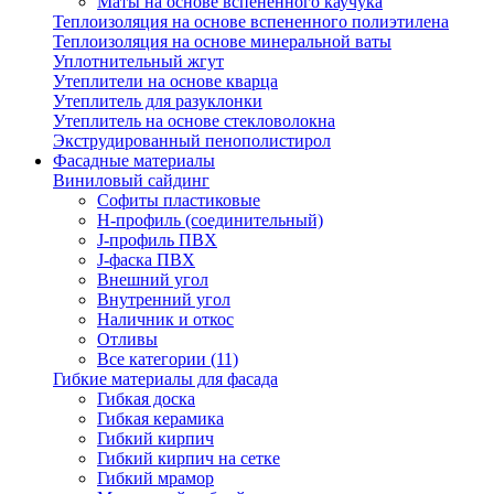
Маты на основе вспененного каучука
Теплоизоляция на основе вспененного полиэтилена
Теплоизоляция на основе минеральной ваты
Уплотнительный жгут
Утеплители на основе кварца
Утеплитель для разуклонки
Утеплитель на основе стекловолокна
Экструдированный пенополистирол
Фасадные материалы
Виниловый сайдинг
Cофиты пластиковые
H-профиль (соединительный)
J-профиль ПВХ
J-фаска ПВХ
Внешний угол
Внутренний угол
Наличник и откос
Отливы
Все категории (11)
Гибкие материалы для фасада
Гибкая доска
Гибкая керамика
Гибкий кирпич
Гибкий кирпич на сетке
Гибкий мрамор