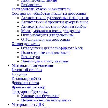
Лаки промышленные
Разбавители
Растворители, смазки и очистители
Составы для обработки и защиты древесины
Антисептики грунтовочные и защитные
Антисептики и пропитки декоративные
Антисептики против плесени и грибка
Масла, морилки и воски для дерева
Огнебиозащиты для древесины
Отбеливатели для древесины
Химия для камня
Отвердители для полиэфирного клея
Полиэфирные клея для камня
Резинатура
Эпоксидный клей для камня
Материалы для мощения
Бетонный столбик
Бордюры
Газонная решётка
Дорожная плита
Дренажный раствор
Тротуарная брусчатка
Клинкерная брусчатка
Цементно-песчаная брусчатка
Материалы из ДПК