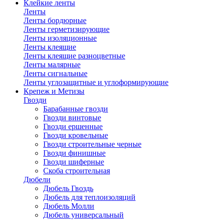
Клейкие ленты
Ленты
Ленты бордюрные
Ленты герметизирующие
Ленты изоляционные
Ленты клеящие
Ленты клеящие разноцветные
Ленты малярные
Ленты сигнальные
Ленты углозащитные и углоформирующие
Крепеж и Метизы
Гвозди
Барабанные гвозди
Гвозди винтовые
Гвозди ершенные
Гвозди кровельные
Гвозди строительные черные
Гвозди финишные
Гвозди шиферные
Скоба строительная
Дюбели
Дюбель Гвоздь
Дюбель для теплоизоляций
Дюбель Молли
Дюбель универсальный