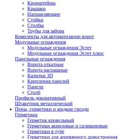
Кронштейны
Крышки
Направляющие
Стойки
Столбы
Трубы для забора
Комплекты для автоматизации ворот
Модульные ограждения
Модульные ограждения Эстет
Модульные ограждения Эстет плюс
Панельные ограждения
Ворота откатные
Ворота распашные
Калитки 3D
Крепления панелей
Панели
Столб
Профиль декоративный
Штакетник металлический
Пены, герметики и жидкие гвозди
Герметики
Герметик кровельный
Герметики акриловые и силиконовые
Герметики в тубе
Герметики для деревянного домостроения