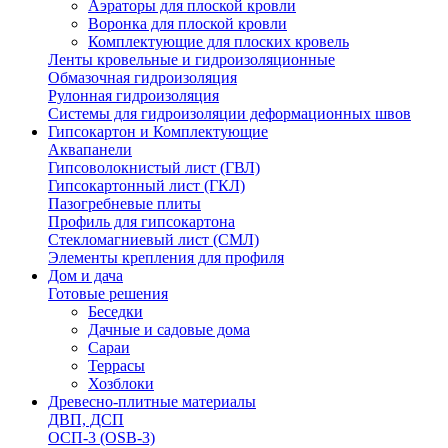
Аэраторы для плоской кровли
Воронка для плоской кровли
Комплектующие для плоских кровель
Ленты кровельные и гидроизоляционные
Обмазочная гидроизоляция
Рулонная гидроизоляция
Системы для гидроизоляции деформационных швов
Гипсокартон и Комплектующие
Аквапанели
Гипсоволокнистый лист (ГВЛ)
Гипсокартонный лист (ГКЛ)
Пазогребневые плиты
Профиль для гипсокартона
Стекломагниевый лист (СМЛ)
Элементы крепления для профиля
Дом и дача
Готовые решения
Беседки
Дачные и садовые дома
Сараи
Террасы
Хозблоки
Древесно-плитные материалы
ДВП, ДСП
ОСП-3 (OSB-3)