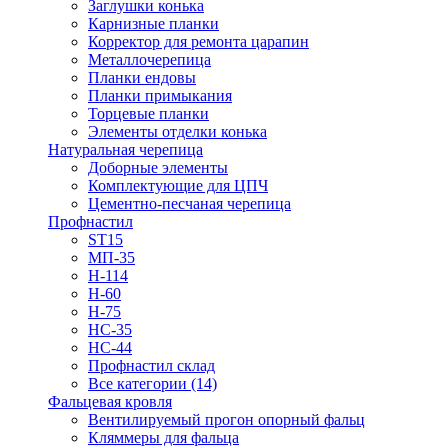
Заглушки конька
Карнизные планки
Корректор для ремонта царапин
Металлочерепица
Планки ендовы
Планки примыкания
Торцевые планки
Элементы отделки конька
Натуральная черепица
Доборные элементы
Комплектующие для ЦПЧ
Цементно-песчаная черепица
Профнастил
ST15
МП-35
Н-114
Н-60
Н-75
НС-35
НС-44
Профнастил склад
Все категории (14)
Фальцевая кровля
Вентилируемый прогон опорный фальц
Кляммеры для фальца