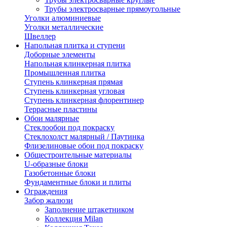
Трубы электросварные прямоугольные
Уголки алюминиевые
Уголки металлические
Швеллер
Напольная плитка и ступени
Доборные элементы
Напольная клинкерная плитка
Промышленная плитка
Ступень клинкерная прямая
Ступень клинкерная угловая
Ступень клинкерная флорентинер
Террасные пластины
Обои малярные
Стеклообои под покраску
Стеклохолст малярный / Паутинка
Флизелиновые обои под покраску
Общестроительные материалы
U-образные блоки
Газобетонные блоки
Фундаментные блоки и плиты
Ограждения
Забор жалюзи
Заполнение штакетником
Коллекция Milan