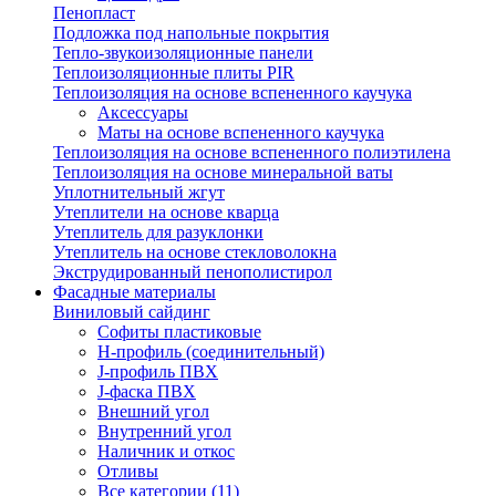
Пенопласт
Подложка под напольные покрытия
Тепло-звукоизоляционные панели
Теплоизоляционные плиты PIR
Теплоизоляция на основе вспененного каучука
Аксессуары
Маты на основе вспененного каучука
Теплоизоляция на основе вспененного полиэтилена
Теплоизоляция на основе минеральной ваты
Уплотнительный жгут
Утеплители на основе кварца
Утеплитель для разуклонки
Утеплитель на основе стекловолокна
Экструдированный пенополистирол
Фасадные материалы
Виниловый сайдинг
Cофиты пластиковые
H-профиль (соединительный)
J-профиль ПВХ
J-фаска ПВХ
Внешний угол
Внутренний угол
Наличник и откос
Отливы
Все категории (11)