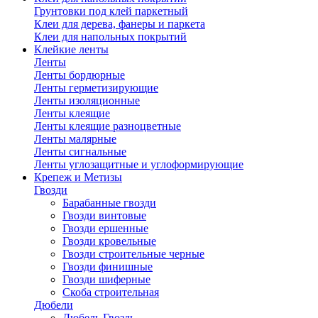
Грунтовки под клей паркетный
Клеи для дерева, фанеры и паркета
Клеи для напольных покрытий
Клейкие ленты
Ленты
Ленты бордюрные
Ленты герметизирующие
Ленты изоляционные
Ленты клеящие
Ленты клеящие разноцветные
Ленты малярные
Ленты сигнальные
Ленты углозащитные и углоформирующие
Крепеж и Метизы
Гвозди
Барабанные гвозди
Гвозди винтовые
Гвозди ершенные
Гвозди кровельные
Гвозди строительные черные
Гвозди финишные
Гвозди шиферные
Скоба строительная
Дюбели
Дюбель Гвоздь