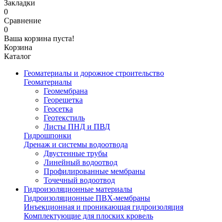
Закладки
0
Сравнение
0
Ваша корзина пуста!
Корзина
Каталог
Геоматериалы и дорожное строительство
Геоматериалы
Геомембрана
Георешетка
Геосетка
Геотекстиль
Листы ПНД и ПВД
Гидрошпонки
Дренаж и системы водоотвода
Двустенные трубы
Линейный водоотвод
Профилированные мембраны
Точечный водоотвод
Гидроизоляционные материалы
Гидроизоляционные ПВХ-мембраны
Инъекционная и проникающая гидроизоляция
Комплектующие для плоских кровель