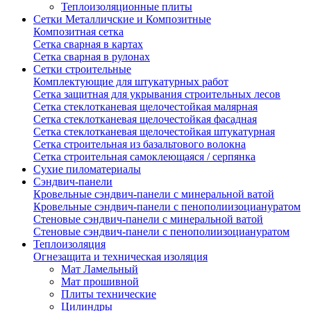
Теплоизоляционные плиты
Сетки Металличские и Композитные
Композитная сетка
Сетка сварная в картах
Сетка сварная в рулонах
Сетки строительные
Комплектующие для штукатурных работ
Сетка защитная для укрывания строительных лесов
Сетка стеклотканевая щелочестойкая малярная
Сетка стеклотканевая щелочестойкая фасадная
Сетка стеклотканевая щелочестойкая штукатурная
Сетка строительная из базальтового волокна
Сетка строительная самоклеющаяся / серпянка
Сухие пиломатериалы
Сэндвич-панели
Кровельные сэндвич-панели с минеральной ватой
Кровельные сэндвич-панели с пенополиизоциануратом
Стеновые сэндвич-панели с минеральной ватой
Стеновые сэндвич-панели с пенополиизоциануратом
Теплоизоляция
Огнезащита и техническая изоляция
Мат Ламельный
Мат прошивной
Плиты технические
Цилиндры