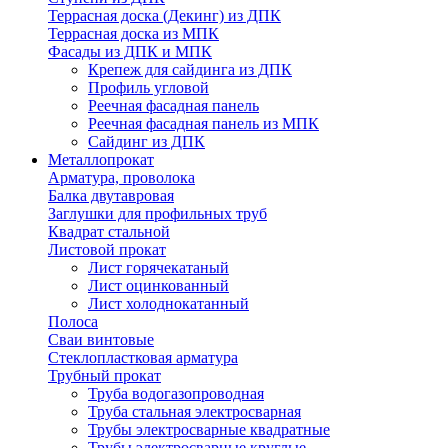
Террасная доска (Декинг) из ДПК
Террасная доска из МПК
Фасады из ДПК и МПК
Крепеж для сайдинга из ДПК
Профиль угловой
Реечная фасадная панель
Реечная фасадная панель из МПК
Сайдинг из ДПК
Металлопрокат
Арматура, проволока
Балка двутавровая
Заглушки для профильных труб
Квадрат стальной
Листовой прокат
Лист горячекатаный
Лист оцинкованный
Лист холоднокатанный
Полоса
Сваи винтовые
Стеклопластковая арматура
Трубный прокат
Труба водогазопроводная
Труба стальная электросварная
Трубы электросварные квадратные
Трубы электросварные круглые