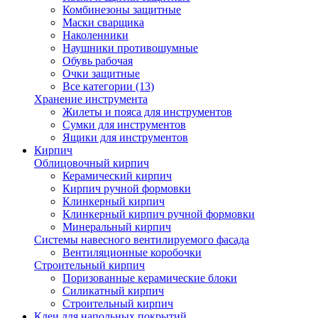
Комбинезоны защитные
Маски сварщика
Наколенники
Наушники противошумные
Обувь рабочая
Очки защитные
Все категории (13)
Хранение инструмента
Жилеты и пояса для инструментов
Сумки для инструментов
Ящики для инструментов
Кирпич
Облицовочный кирпич
Керамический кирпич
Кирпич ручной формовки
Клинкерный кирпич
Клинкерный кирпич ручной формовки
Минеральный кирпич
Системы навесного вентилируемого фасада
Вентиляционные коробочки
Строительный кирпич
Поризованные керамические блоки
Силикатный кирпич
Строительный кирпич
Клеи для напольных покрытий