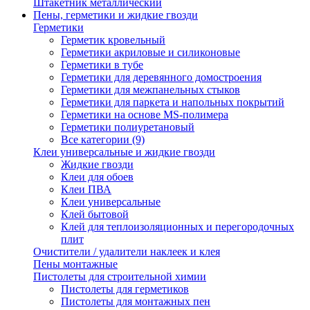
Штакетник металлический
Пены, герметики и жидкие гвозди
Герметики
Герметик кровельный
Герметики акриловые и силиконовые
Герметики в тубе
Герметики для деревянного домостроения
Герметики для межпанельных стыков
Герметики для паркета и напольных покрытий
Герметики на основе MS-полимера
Герметики полиуретановый
Все категории (9)
Клеи универсальные и жидкие гвозди
Жидкие гвозди
Клеи для обоев
Клеи ПВА
Клеи универсальные
Клей бытовой
Клей для теплоизоляционных и перегородочных
плит
Очистители / удалители наклеек и клея
Пены монтажные
Пистолеты для строительной химии
Пистолеты для герметиков
Пистолеты для монтажных пен