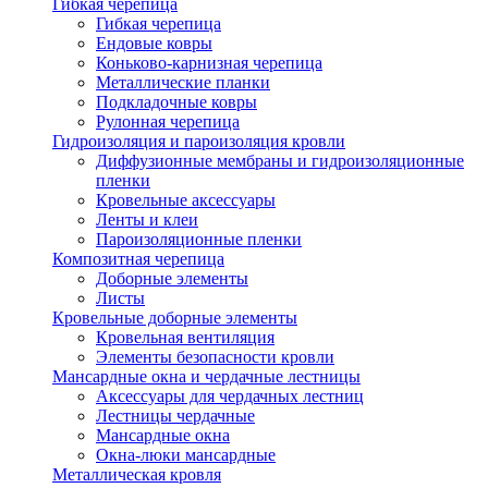
Гибкая черепица
Гибкая черепица
Ендовые ковры
Коньково-карнизная черепица
Металлические планки
Подкладочные ковры
Рулонная черепица
Гидроизоляция и пароизоляция кровли
Диффузионные мембраны и гидроизоляционные
пленки
Кровельные аксессуары
Ленты и клеи
Пароизоляционные пленки
Композитная черепица
Доборные элементы
Листы
Кровельные доборные элементы
Кровельная вентиляция
Элементы безопасности кровли
Мансардные окна и чердачные лестницы
Аксессуары для чердачных лестниц
Лестницы чердачные
Мансардные окна
Окна-люки мансардные
Металлическая кровля