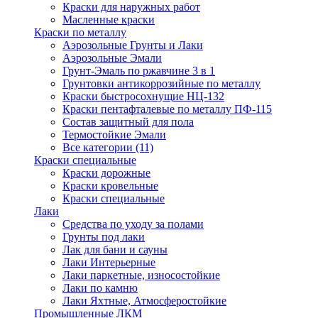
Краски для наружных работ
Масленные краски
Краски по металлу
Аэрозольные Грунты и Лаки
Аэрозольные Эмали
Грунт-Эмаль по ржавчине 3 в 1
Грунтовки антикоррозийные по металлу
Краски быстросохнущие НЦ-132
Краски пентафталевые по металлу ПФ-115
Состав защитный для пола
Термостойкие Эмали
Все категории (11)
Краски специальные
Краски дорожные
Краски кровельные
Краски специальные
Лаки
Cредства по уходу за полами
Грунты под лаки
Лак для бани и сауны
Лаки Интерьерные
Лаки паркетные, износостойкие
Лаки по камню
Лаки Яхтные, Атмосферостойкие
Промышленные ЛКМ