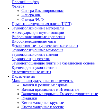
Плоский шифер
Фанера
Фанера Ламинированная
Фанера ФК
Фанера ФСФ
Цементно-стружечная плита (ЦСП)
Звукоизоляционные материалы
Аксессуары для шумоизоляции
Виброизоляционные крепления
Виброизоляционные маты
Декоративные акустические материалы
Звукоизоляционные мембраны
Звукоизоляционные панели
Звукоизоляция розеток
Звукопоглощающие плиты на базальтовой основе
Крепеж для звукоизоляции
Уплотнительные ленты
Инструменты
Малярно-штукатурные инструменты
Валики и ролики малярные
Валики прижимные и Игольчатые
Ванночки малярные и Емкости строительные
Гладилки
Кисти малярные круглые
Кисти малярные плоские