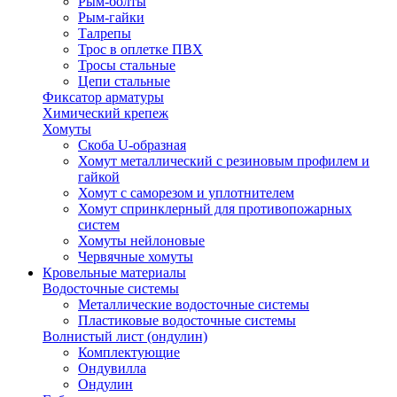
Рым-болты
Рым-гайки
Талрепы
Трос в оплетке ПВХ
Тросы стальные
Цепи стальные
Фиксатор арматуры
Химический крепеж
Хомуты
Скоба U-образная
Хомут металлический с резиновым профилем и
гайкой
Хомут с саморезом и уплотнителем
Хомут спринклерный для противопожарных
систем
Хомуты нейлоновые
Червячные хомуты
Кровельные материалы
Водосточные системы
Металлические водосточные системы
Пластиковые водосточные системы
Волнистый лист (ондулин)
Комплектующие
Ондувилла
Ондулин