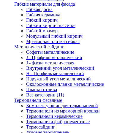
Гибкие материалы для фасада
Гибкая доска
Гибкая керамика
Гибкий кирпич
Гибкий кирпич на сетке
Гибкий мрамор
Модульный гибкий кирпич
Мраморная плитка гибкая
Металлический сайдинг
Cофиты металлические
J - Профиль металлический
J - фаска металлическая
Внутренний угол металлический
Н - Профиль металлический
Наружный угол металлический
Околооконные планки металлические
Планки отлива
Все категории (11)
Термопанели фасадные
Комплектующие для термопанелей
Термопанели из мраморной крошки
Термопанели керамические
Термопанели фиброцементные
Термосайдинг
Угловая теромпанель