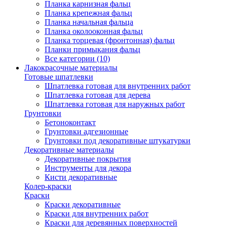
Планка карнизная фальц
Планка крепежная фальц
Планка начальная фальца
Планка околооконная фальц
Планка торцевая (фронтонная) фальц
Планки примыкания фальц
Все категории (10)
Лакокрасочные материалы
Готовые шпатлевки
Шпатлевка готовая для внутренних работ
Шпатлевка готовая для дерева
Шпатлевка готовая для наружных работ
Грунтовки
Бетоноконтакт
Грунтовки адгезионные
Грунтовки под декоративные штукатурки
Декоративные материалы
Декоративные покрытия
Инструменты для декора
Кисти декоративные
Колер-краски
Краски
Краски декоративные
Краски для внутренних работ
Краски для деревянных поверхностей