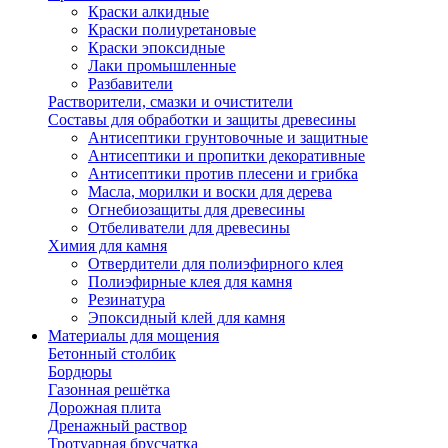
Краски алкидные
Краски полиуретановые
Краски эпоксидные
Лаки промышленные
Разбавители
Растворители, смазки и очистители
Составы для обработки и защиты древесины
Антисептики грунтовочные и защитные
Антисептики и пропитки декоративные
Антисептики против плесени и грибка
Масла, морилки и воски для дерева
Огнебиозащиты для древесины
Отбеливатели для древесины
Химия для камня
Отвердители для полиэфирного клея
Полиэфирные клея для камня
Резинатура
Эпоксидный клей для камня
Материалы для мощения
Бетонный столбик
Бордюры
Газонная решётка
Дорожная плита
Дренажный раствор
Тротуарная брусчатка