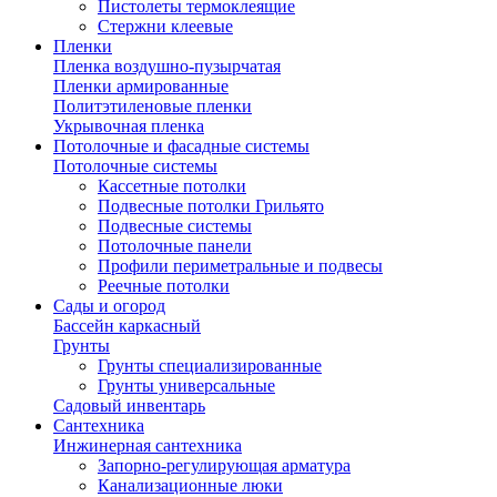
Пистолеты термоклеящие
Стержни клеевые
Пленки
Пленка воздушно-пузырчатая
Пленки армированные
Политэтиленовые пленки
Укрывочная пленка
Потолочные и фасадные системы
Потолочные системы
Кассетные потолки
Подвесные потолки Грильято
Подвесные системы
Потолочные панели
Профили периметральные и подвесы
Реечные потолки
Сады и огород
Бассейн каркасный
Грунты
Грунты специализированные
Грунты универсальные
Садовый инвентарь
Сантехника
Инжинерная сантехника
Запорно-регулирующая арматура
Канализационные люки