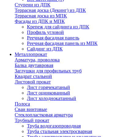
Ступени из ДПК
Террасная доска (Декинг) из ДПК
Террасная доска из МПК
Фасады из ДПК и МПК
Крепеж для сайдинга из ДПК
Профиль угловой
Реечная фасадная панель
Реечная фасадная панель из МПК
Сайдинг из ДПК
Металлопрокат
Арматура, проволока
Балка двутавровая
Заглушки для профильных труб
Квадрат стальной
Листовой прокат
Лист горячекатаный
Лист оцинкованный
Лист холоднокатанный
Полоса
Сваи винтовые
Стеклопластковая арматура
Трубный прокат
Труба водогазопроводная
Труба стальная электросварная
Трубы электросварные квадратные