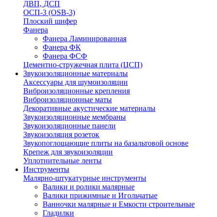
ДВП, ДСП
ОСП-3 (OSB-3)
Плоский шифер
Фанера
Фанера Ламинированная
Фанера ФК
Фанера ФСФ
Цементно-стружечная плита (ЦСП)
Звукоизоляционные материалы
Аксессуары для шумоизоляции
Виброизоляционные крепления
Виброизоляционные маты
Декоративные акустические материалы
Звукоизоляционные мембраны
Звукоизоляционные панели
Звукоизоляция розеток
Звукопоглощающие плиты на базальтовой основе
Крепеж для звукоизоляции
Уплотнительные ленты
Инструменты
Малярно-штукатурные инструменты
Валики и ролики малярные
Валики прижимные и Игольчатые
Ванночки малярные и Емкости строительные
Гладилки