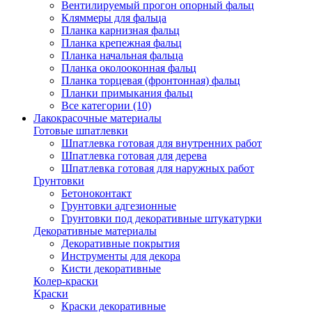
Вентилируемый прогон опорный фальц
Кляммеры для фальца
Планка карнизная фальц
Планка крепежная фальц
Планка начальная фальца
Планка околооконная фальц
Планка торцевая (фронтонная) фальц
Планки примыкания фальц
Все категории (10)
Лакокрасочные материалы
Готовые шпатлевки
Шпатлевка готовая для внутренних работ
Шпатлевка готовая для дерева
Шпатлевка готовая для наружных работ
Грунтовки
Бетоноконтакт
Грунтовки адгезионные
Грунтовки под декоративные штукатурки
Декоративные материалы
Декоративные покрытия
Инструменты для декора
Кисти декоративные
Колер-краски
Краски
Краски декоративные