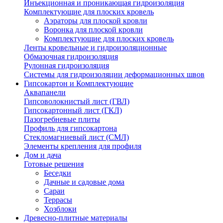
Инъекционная и проникающая гидроизоляция
Комплектующие для плоских кровель
Аэраторы для плоской кровли
Воронка для плоской кровли
Комплектующие для плоских кровель
Ленты кровельные и гидроизоляционные
Обмазочная гидроизоляция
Рулонная гидроизоляция
Системы для гидроизоляции деформационных швов
Гипсокартон и Комплектующие
Аквапанели
Гипсоволокнистый лист (ГВЛ)
Гипсокартонный лист (ГКЛ)
Пазогребневые плиты
Профиль для гипсокартона
Стекломагниевый лист (СМЛ)
Элементы крепления для профиля
Дом и дача
Готовые решения
Беседки
Дачные и садовые дома
Сараи
Террасы
Хозблоки
Древесно-плитные материалы