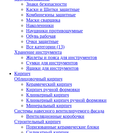
Знаки безопасности
Каски и Щитки защитные
Комбинезоны защитные
Маски сварщика
Наколенники
Наушники противошумные
Обувь рабочая
Очки защитные
Все категории (13)
Хранение инструмента
Жилеты и пояса для инструментов
Сумки для инструментов
Ящики для инструментов
Кирпич
Облицовочный кирпич
Керамический кирпич
Кирпич ручной формовки
Клинкерный кирпич
Клинкерный кирпич ручной формовки
Минеральный кирпич
Системы навесного вентилируемого фасада
Вентиляционные коробочки
Строительный кирпич
Поризованные керамические блоки
Силикатный кирпич