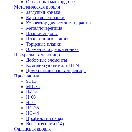
Окна-люки мансардные
Металлическая кровля
Заглушки конька
Карнизные планки
Корректор для ремонта царапин
Металлочерепица
Планки ендовы
Планки примыкания
Торцевые планки
Элементы отделки конька
Натуральная черепица
Доборные элементы
Комплектующие для ЦПЧ
Цементно-песчаная черепица
Профнастил
ST15
МП-35
Н-114
Н-60
Н-75
НС-35
НС-44
Профнастил склад
Все категории (14)
Фальцевая кровля