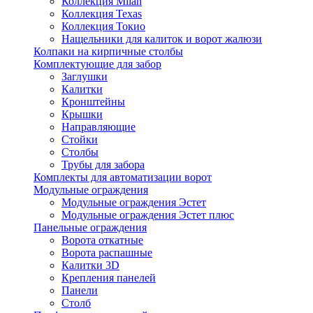
Коллекция Milan
Коллекция Texas
Коллекция Токио
Нащельники для калиток и ворот жалюзи
Колпаки на кирпичные столбы
Комплектующие для забор
Заглушки
Калитки
Кронштейны
Крышки
Направляющие
Стойки
Столбы
Трубы для забора
Комплекты для автоматизации ворот
Модульные ограждения
Модульные ограждения Эстет
Модульные ограждения Эстет плюс
Панельные ограждения
Ворота откатные
Ворота распашные
Калитки 3D
Крепления панелей
Панели
Столб