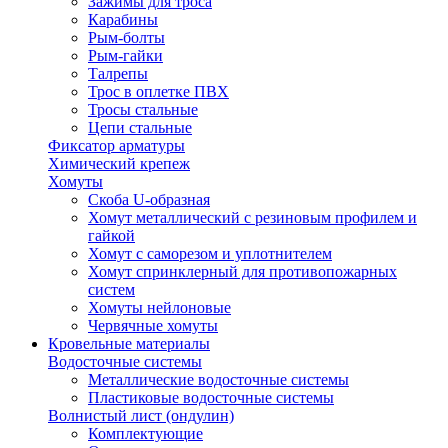
Зажимы для троса
Карабины
Рым-болты
Рым-гайки
Талрепы
Трос в оплетке ПВХ
Тросы стальные
Цепи стальные
Фиксатор арматуры
Химический крепеж
Хомуты
Скоба U-образная
Хомут металлический с резиновым профилем и
гайкой
Хомут с саморезом и уплотнителем
Хомут спринклерный для противопожарных
систем
Хомуты нейлоновые
Червячные хомуты
Кровельные материалы
Водосточные системы
Металлические водосточные системы
Пластиковые водосточные системы
Волнистый лист (ондулин)
Комплектующие