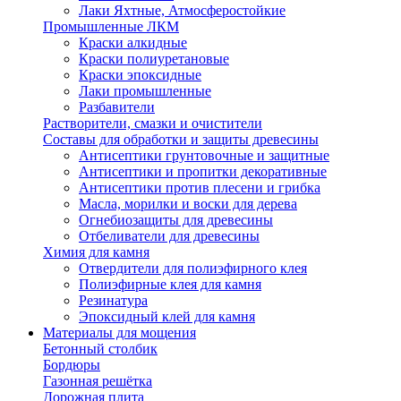
Лаки Яхтные, Атмосферостойкие
Промышленные ЛКМ
Краски алкидные
Краски полиуретановые
Краски эпоксидные
Лаки промышленные
Разбавители
Растворители, смазки и очистители
Составы для обработки и защиты древесины
Антисептики грунтовочные и защитные
Антисептики и пропитки декоративные
Антисептики против плесени и грибка
Масла, морилки и воски для дерева
Огнебиозащиты для древесины
Отбеливатели для древесины
Химия для камня
Отвердители для полиэфирного клея
Полиэфирные клея для камня
Резинатура
Эпоксидный клей для камня
Материалы для мощения
Бетонный столбик
Бордюры
Газонная решётка
Дорожная плита