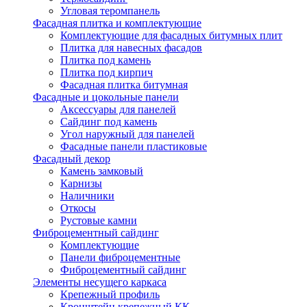
Угловая теромпанель
Фасадная плитка и комплектующие
Комплектующие для фасадных битумных плит
Плитка для навесных фасадов
Плитка под камень
Плитка под кирпич
Фасадная плитка битумная
Фасадные и цокольные панели
Аксессуары для панелей
Сайдинг под камень
Угол наружный для панелей
Фасадные панели пластиковые
Фасадный декор
Камень замковый
Карнизы
Наличники
Откосы
Рустовые камни
Фиброцементный сайдинг
Комплектующие
Панели фиброцементные
Фиброцементный сайдинг
Элементы несущего каркаса
Крепежный профиль
Кронштейн крепежный КК