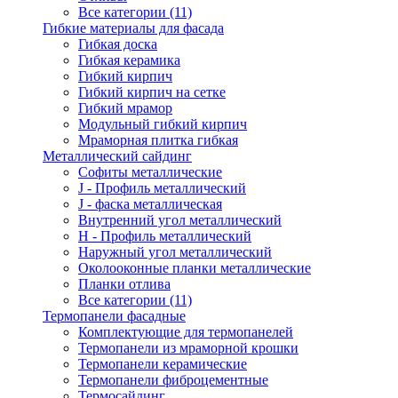
Все категории (11)
Гибкие материалы для фасада
Гибкая доска
Гибкая керамика
Гибкий кирпич
Гибкий кирпич на сетке
Гибкий мрамор
Модульный гибкий кирпич
Мраморная плитка гибкая
Металлический сайдинг
Cофиты металлические
J - Профиль металлический
J - фаска металлическая
Внутренний угол металлический
Н - Профиль металлический
Наружный угол металлический
Околооконные планки металлические
Планки отлива
Все категории (11)
Термопанели фасадные
Комплектующие для термопанелей
Термопанели из мраморной крошки
Термопанели керамические
Термопанели фиброцементные
Термосайдинг