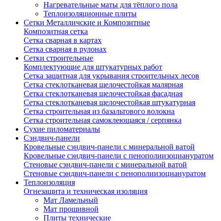
Нагревательные маты для тёплого пола
Теплоизоляционные плиты
Сетки Металличские и Композитные
Композитная сетка
Сетка сварная в картах
Сетка сварная в рулонах
Сетки строительные
Комплектующие для штукатурных работ
Сетка защитная для укрывания строительных лесов
Сетка стеклотканевая щелочестойкая малярная
Сетка стеклотканевая щелочестойкая фасадная
Сетка стеклотканевая щелочестойкая штукатурная
Сетка строительная из базальтового волокна
Сетка строительная самоклеющаяся / серпянка
Сухие пиломатериалы
Сэндвич-панели
Кровельные сэндвич-панели с минеральной ватой
Кровельные сэндвич-панели с пенополиизоциануратом
Стеновые сэндвич-панели с минеральной ватой
Стеновые сэндвич-панели с пенополиизоциануратом
Теплоизоляция
Огнезащита и техническая изоляция
Мат Ламельный
Мат прошивной
Плиты технические