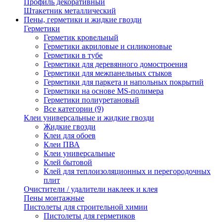
Профиль декоративный
Штакетник металлический
Пены, герметики и жидкие гвозди
Герметики
Герметик кровельный
Герметики акриловые и силиконовые
Герметики в тубе
Герметики для деревянного домостроения
Герметики для межпанельных стыков
Герметики для паркета и напольных покрытий
Герметики на основе MS-полимера
Герметики полиуретановый
Все категории (9)
Клеи универсальные и жидкие гвозди
Жидкие гвозди
Клеи для обоев
Клеи ПВА
Клеи универсальные
Клей бытовой
Клей для теплоизоляционных и перегородочных
плит
Очистители / удалители наклеек и клея
Пены монтажные
Пистолеты для строительной химии
Пистолеты для герметиков