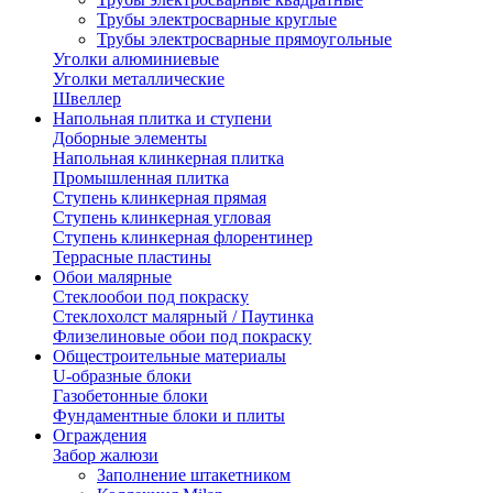
Трубы электросварные круглые
Трубы электросварные прямоугольные
Уголки алюминиевые
Уголки металлические
Швеллер
Напольная плитка и ступени
Доборные элементы
Напольная клинкерная плитка
Промышленная плитка
Ступень клинкерная прямая
Ступень клинкерная угловая
Ступень клинкерная флорентинер
Террасные пластины
Обои малярные
Стеклообои под покраску
Стеклохолст малярный / Паутинка
Флизелиновые обои под покраску
Общестроительные материалы
U-образные блоки
Газобетонные блоки
Фундаментные блоки и плиты
Ограждения
Забор жалюзи
Заполнение штакетником