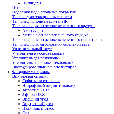
Цилиндры
Пенопласт
Подложка под напольные покрытия
Тепло-звукоизоляционные панели
Теплоизоляционные плиты PIR
Теплоизоляция на основе вспененного каучука
Аксессуары
Маты на основе вспененного каучука
Теплоизоляция на основе вспененного полиэтилена
Теплоизоляция на основе минеральной ваты
Уплотнительный жгут
Утеплители на основе кварца
Утеплитель для разуклонки
Утеплитель на основе стекловолокна
Экструдированный пенополистирол
Фасадные материалы
Виниловый сайдинг
Cофиты пластиковые
H-профиль (соединительный)
J-профиль ПВХ
J-фаска ПВХ
Внешний угол
Внутренний угол
Наличник и откос
Отливы