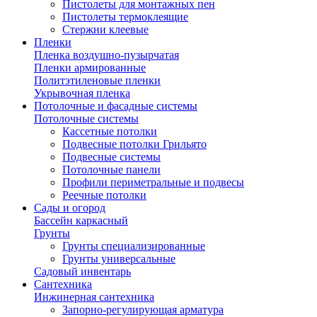
Пистолеты для монтажных пен
Пистолеты термоклеящие
Стержни клеевые
Пленки
Пленка воздушно-пузырчатая
Пленки армированные
Политэтиленовые пленки
Укрывочная пленка
Потолочные и фасадные системы
Потолочные системы
Кассетные потолки
Подвесные потолки Грильято
Подвесные системы
Потолочные панели
Профили периметральные и подвесы
Реечные потолки
Сады и огород
Бассейн каркасный
Грунты
Грунты специализированные
Грунты универсальные
Садовый инвентарь
Сантехника
Инжинерная сантехника
Запорно-регулирующая арматура