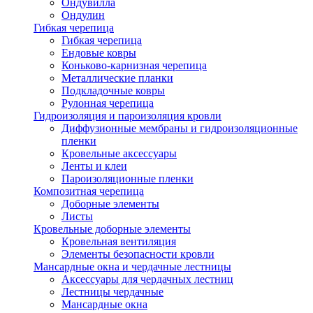
Ондувилла
Ондулин
Гибкая черепица
Гибкая черепица
Ендовые ковры
Коньково-карнизная черепица
Металлические планки
Подкладочные ковры
Рулонная черепица
Гидроизоляция и пароизоляция кровли
Диффузионные мембраны и гидроизоляционные
пленки
Кровельные аксессуары
Ленты и клеи
Пароизоляционные пленки
Композитная черепица
Доборные элементы
Листы
Кровельные доборные элементы
Кровельная вентиляция
Элементы безопасности кровли
Мансардные окна и чердачные лестницы
Аксессуары для чердачных лестниц
Лестницы чердачные
Мансардные окна