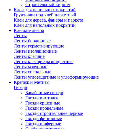
Строительный кирпич
Клеи для напольных покрытий
Грунтовки под клей паркетный
Клеи для дерева, фанеры и паркета
Клеи для напольных покрытий
Клейкие ленты
Ленты
Ленты бордюрные
Ленты герметизирующие
Ленты изоляционные
Ленты клеящие
Ленты клеящие разноцветные
Ленты малярные
Ленты сигнальные
Ленты углозащитные и углоформирующие
Крепеж и Метизы
Гвозди
Барабанные гвозди
Гвозди винтовые
Гвозди ершенные
Гвозди кровельные
Гвозди строительные черные
Гвозди финишные
Гвозди шиферные
Скоба строительная