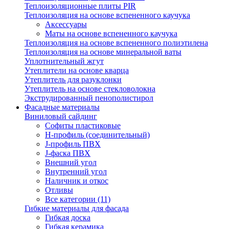
Теплоизоляционные плиты PIR
Теплоизоляция на основе вспененного каучука
Аксессуары
Маты на основе вспененного каучука
Теплоизоляция на основе вспененного полиэтилена
Теплоизоляция на основе минеральной ваты
Уплотнительный жгут
Утеплители на основе кварца
Утеплитель для разуклонки
Утеплитель на основе стекловолокна
Экструдированный пенополистирол
Фасадные материалы
Виниловый сайдинг
Cофиты пластиковые
H-профиль (соединительный)
J-профиль ПВХ
J-фаска ПВХ
Внешний угол
Внутренний угол
Наличник и откос
Отливы
Все категории (11)
Гибкие материалы для фасада
Гибкая доска
Гибкая керамика