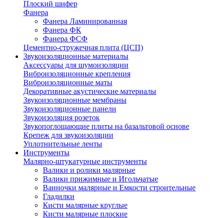
Плоский шифер
Фанера
Фанера Ламинированная
Фанера ФК
Фанера ФСФ
Цементно-стружечная плита (ЦСП)
Звукоизоляционные материалы
Аксессуары для шумоизоляции
Виброизоляционные крепления
Виброизоляционные маты
Декоративные акустические материалы
Звукоизоляционные мембраны
Звукоизоляционные панели
Звукоизоляция розеток
Звукопоглощающие плиты на базальтовой основе
Крепеж для звукоизоляции
Уплотнительные ленты
Инструменты
Малярно-штукатурные инструменты
Валики и ролики малярные
Валики прижимные и Игольчатые
Ванночки малярные и Емкости строительные
Гладилки
Кисти малярные круглые
Кисти малярные плоские