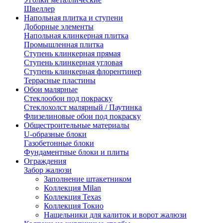
Швеллер
Напольная плитка и ступени
Доборные элементы
Напольная клинкерная плитка
Промышленная плитка
Ступень клинкерная прямая
Ступень клинкерная угловая
Ступень клинкерная флорентинер
Террасные пластины
Обои малярные
Стеклообои под покраску
Стеклохолст малярный / Паутинка
Флизелиновые обои под покраску
Общестроительные материалы
U-образные блоки
Газобетонные блоки
Фундаментные блоки и плиты
Ограждения
Забор жалюзи
Заполнение штакетником
Коллекция Milan
Коллекция Texas
Коллекция Токио
Нащельники для калиток и ворот жалюзи