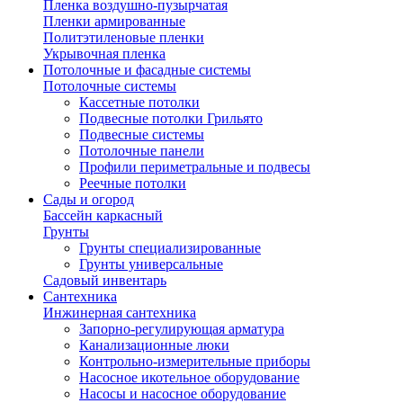
Пленка воздушно-пузырчатая
Пленки армированные
Политэтиленовые пленки
Укрывочная пленка
Потолочные и фасадные системы
Потолочные системы
Кассетные потолки
Подвесные потолки Грильято
Подвесные системы
Потолочные панели
Профили периметральные и подвесы
Реечные потолки
Сады и огород
Бассейн каркасный
Грунты
Грунты специализированные
Грунты универсальные
Садовый инвентарь
Сантехника
Инжинерная сантехника
Запорно-регулирующая арматура
Канализационные люки
Контрольно-измерительные приборы
Насосное икотельное оборудование
Насосы и насосное оборудование