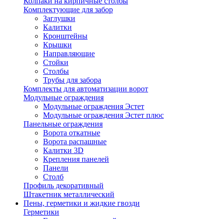
Колпаки на кирпичные столбы
Комплектующие для забор
Заглушки
Калитки
Кронштейны
Крышки
Направляющие
Стойки
Столбы
Трубы для забора
Комплекты для автоматизации ворот
Модульные ограждения
Модульные ограждения Эстет
Модульные ограждения Эстет плюс
Панельные ограждения
Ворота откатные
Ворота распашные
Калитки 3D
Крепления панелей
Панели
Столб
Профиль декоративный
Штакетник металлический
Пены, герметики и жидкие гвозди
Герметики