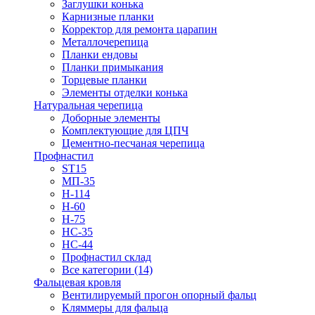
Заглушки конька
Карнизные планки
Корректор для ремонта царапин
Металлочерепица
Планки ендовы
Планки примыкания
Торцевые планки
Элементы отделки конька
Натуральная черепица
Доборные элементы
Комплектующие для ЦПЧ
Цементно-песчаная черепица
Профнастил
ST15
МП-35
Н-114
Н-60
Н-75
НС-35
НС-44
Профнастил склад
Все категории (14)
Фальцевая кровля
Вентилируемый прогон опорный фальц
Кляммеры для фальца