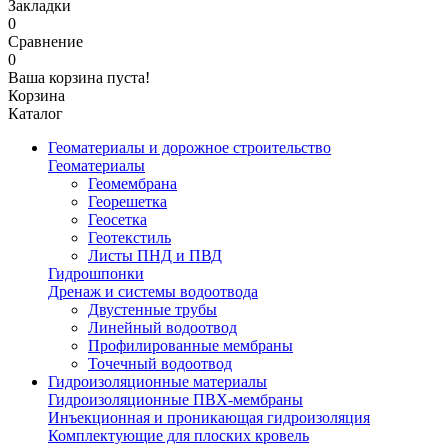
Закладки
0
Сравнение
0
Ваша корзина пуста!
Корзина
Каталог
Геоматериалы и дорожное строительство
Геоматериалы
Геомембрана
Георешетка
Геосетка
Геотекстиль
Листы ПНД и ПВД
Гидрошпонки
Дренаж и системы водоотвода
Двустенные трубы
Линейный водоотвод
Профилированные мембраны
Точечный водоотвод
Гидроизоляционные материалы
Гидроизоляционные ПВХ-мембраны
Инъекционная и проникающая гидроизоляция
Комплектующие для плоских кровель