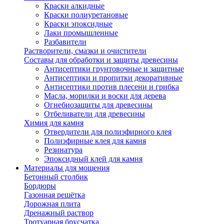
Краски алкидные
Краски полиуретановые
Краски эпоксидные
Лаки промышленные
Разбавители
Растворители, смазки и очистители
Составы для обработки и защиты древесины
Антисептики грунтовочные и защитные
Антисептики и пропитки декоративные
Антисептики против плесени и грибка
Масла, морилки и воски для дерева
Огнебиозащиты для древесины
Отбеливатели для древесины
Химия для камня
Отвердители для полиэфирного клея
Полиэфирные клея для камня
Резинатура
Эпоксидный клей для камня
Материалы для мощения
Бетонный столбик
Бордюры
Газонная решётка
Дорожная плита
Дренажный раствор
Тротуарная брусчатка