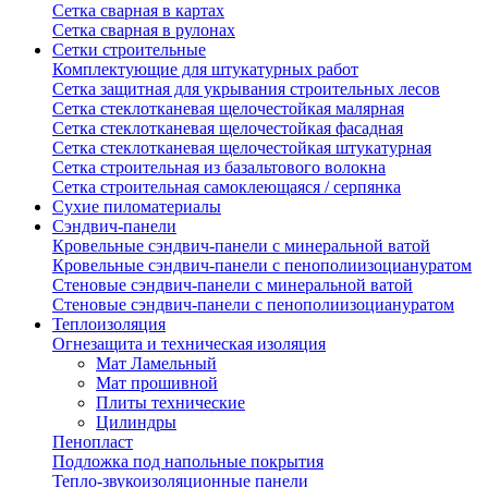
Сетка сварная в картах
Сетка сварная в рулонах
Сетки строительные
Комплектующие для штукатурных работ
Сетка защитная для укрывания строительных лесов
Сетка стеклотканевая щелочестойкая малярная
Сетка стеклотканевая щелочестойкая фасадная
Сетка стеклотканевая щелочестойкая штукатурная
Сетка строительная из базальтового волокна
Сетка строительная самоклеющаяся / серпянка
Сухие пиломатериалы
Сэндвич-панели
Кровельные сэндвич-панели с минеральной ватой
Кровельные сэндвич-панели с пенополиизоциануратом
Стеновые сэндвич-панели с минеральной ватой
Стеновые сэндвич-панели с пенополиизоциануратом
Теплоизоляция
Огнезащита и техническая изоляция
Мат Ламельный
Мат прошивной
Плиты технические
Цилиндры
Пенопласт
Подложка под напольные покрытия
Тепло-звукоизоляционные панели