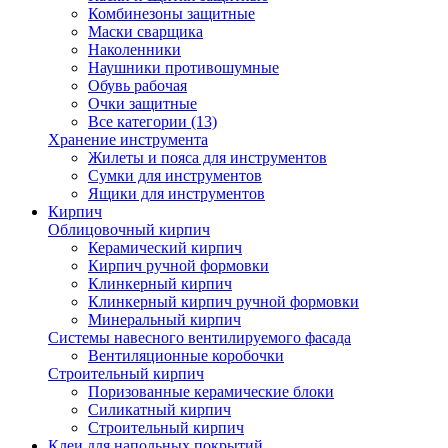
Комбинезоны защитные
Маски сварщика
Наколенники
Наушники противошумные
Обувь рабочая
Очки защитные
Все категории (13)
Хранение инструмента
Жилеты и пояса для инструментов
Сумки для инструментов
Ящики для инструментов
Кирпич
Облицовочный кирпич
Керамический кирпич
Кирпич ручной формовки
Клинкерный кирпич
Клинкерный кирпич ручной формовки
Минеральный кирпич
Системы навесного вентилируемого фасада
Вентиляционные коробочки
Строительный кирпич
Поризованные керамические блоки
Силикатный кирпич
Строительный кирпич
Клеи для напольных покрытий