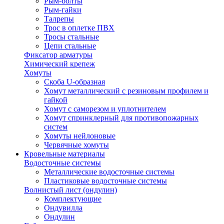
Рым-болты
Рым-гайки
Талрепы
Трос в оплетке ПВХ
Тросы стальные
Цепи стальные
Фиксатор арматуры
Химический крепеж
Хомуты
Скоба U-образная
Хомут металлический с резиновым профилем и
гайкой
Хомут с саморезом и уплотнителем
Хомут спринклерный для противопожарных
систем
Хомуты нейлоновые
Червячные хомуты
Кровельные материалы
Водосточные системы
Металлические водосточные системы
Пластиковые водосточные системы
Волнистый лист (ондулин)
Комплектующие
Ондувилла
Ондулин