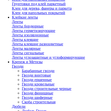
Грунтовки под клей паркетный
Клеи для дерева, фанеры и паркета
Клеи для напольных покрытий
Клейкие ленты
Ленты
Ленты бордюрные
Ленты герметизирующие
Ленты изоляционные
Ленты клеящие
Ленты клеящие разноцветные
Ленты малярные
Ленты сигнальные
Ленты углозащитные и углоформирующие
Крепеж и Метизы
Гвозди
Барабанные гвозди
Гвозди винтовые
Гвозди ершенные
Гвозди кровельные
Гвозди строительные черные
Гвозди финишные
Гвозди шиферные
Скоба строительная
Дюбели
Дюбель Гвоздь