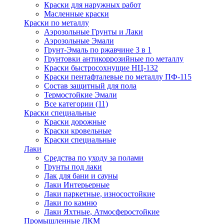
Краски для наружных работ
Масленные краски
Краски по металлу
Аэрозольные Грунты и Лаки
Аэрозольные Эмали
Грунт-Эмаль по ржавчине 3 в 1
Грунтовки антикоррозийные по металлу
Краски быстросохнущие НЦ-132
Краски пентафталевые по металлу ПФ-115
Состав защитный для пола
Термостойкие Эмали
Все категории (11)
Краски специальные
Краски дорожные
Краски кровельные
Краски специальные
Лаки
Cредства по уходу за полами
Грунты под лаки
Лак для бани и сауны
Лаки Интерьерные
Лаки паркетные, износостойкие
Лаки по камню
Лаки Яхтные, Атмосферостойкие
Промышленные ЛКМ