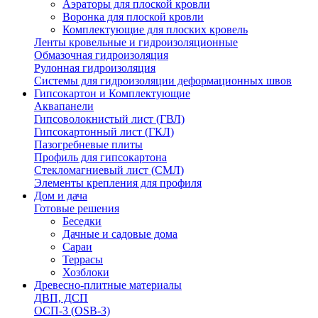
Аэраторы для плоской кровли
Воронка для плоской кровли
Комплектующие для плоских кровель
Ленты кровельные и гидроизоляционные
Обмазочная гидроизоляция
Рулонная гидроизоляция
Системы для гидроизоляции деформационных швов
Гипсокартон и Комплектующие
Аквапанели
Гипсоволокнистый лист (ГВЛ)
Гипсокартонный лист (ГКЛ)
Пазогребневые плиты
Профиль для гипсокартона
Стекломагниевый лист (СМЛ)
Элементы крепления для профиля
Дом и дача
Готовые решения
Беседки
Дачные и садовые дома
Сараи
Террасы
Хозблоки
Древесно-плитные материалы
ДВП, ДСП
ОСП-3 (OSB-3)