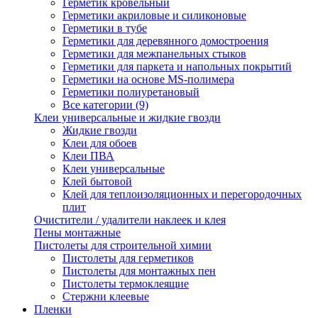
Герметик кровельный
Герметики акриловые и силиконовые
Герметики в тубе
Герметики для деревянного домостроения
Герметики для межпанельных стыков
Герметики для паркета и напольных покрытий
Герметики на основе MS-полимера
Герметики полиуретановый
Все категории (9)
Клеи универсальные и жидкие гвозди
Жидкие гвозди
Клеи для обоев
Клеи ПВА
Клеи универсальные
Клей бытовой
Клей для теплоизоляционных и перегородочных
плит
Очистители / удалители наклеек и клея
Пены монтажные
Пистолеты для строительной химии
Пистолеты для герметиков
Пистолеты для монтажных пен
Пистолеты термоклеящие
Стержни клеевые
Пленки