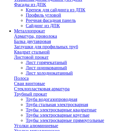
Фасады из ДПК
Крепеж для сайдинга из ДПК
Профиль угловой
Реечная фасадная панель
Сайдинг из ДПК
Металлопрокат
Арматура, проволока
Балка двутавровая
Заглушки для профильных труб
Квадрат стальной
Листовой прокат
Лист горячекатаный
Лист оцинкованный
Лист холоднокатанный
Полоса
Сваи винтовые
Стеклопластковая арматура
Трубный прокат
Труба водогазопроводная
Труба стальная электросварная
Трубы электросварные квадратные
Трубы электросварные круглые
Трубы электросварные прямоугольные
Уголки алюминиевые
Уголки металлические