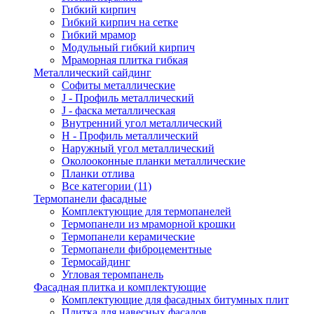
Гибкий кирпич
Гибкий кирпич на сетке
Гибкий мрамор
Модульный гибкий кирпич
Мраморная плитка гибкая
Металлический сайдинг
Cофиты металлические
J - Профиль металлический
J - фаска металлическая
Внутренний угол металлический
Н - Профиль металлический
Наружный угол металлический
Околооконные планки металлические
Планки отлива
Все категории (11)
Термопанели фасадные
Комплектующие для термопанелей
Термопанели из мраморной крошки
Термопанели керамические
Термопанели фиброцементные
Термосайдинг
Угловая теромпанель
Фасадная плитка и комплектующие
Комплектующие для фасадных битумных плит
Плитка для навесных фасадов