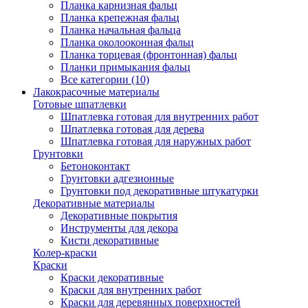
Планка карнизная фальц
Планка крепежная фальц
Планка начальная фальца
Планка околооконная фальц
Планка торцевая (фронтонная) фальц
Планки примыкания фальц
Все категории (10)
Лакокрасочные материалы
Готовые шпатлевки
Шпатлевка готовая для внутренних работ
Шпатлевка готовая для дерева
Шпатлевка готовая для наружных работ
Грунтовки
Бетоноконтакт
Грунтовки адгезионные
Грунтовки под декоративные штукатурки
Декоративные материалы
Декоративные покрытия
Инструменты для декора
Кисти декоративные
Колер-краски
Краски
Краски декоративные
Краски для внутренних работ
Краски для деревянных поверхностей