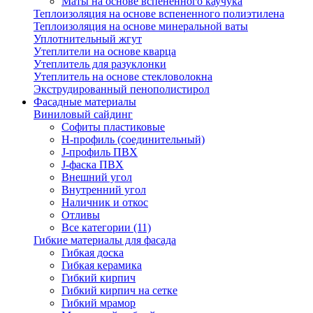
Маты на основе вспененного каучука
Теплоизоляция на основе вспененного полиэтилена
Теплоизоляция на основе минеральной ваты
Уплотнительный жгут
Утеплители на основе кварца
Утеплитель для разуклонки
Утеплитель на основе стекловолокна
Экструдированный пенополистирол
Фасадные материалы
Виниловый сайдинг
Cофиты пластиковые
H-профиль (соединительный)
J-профиль ПВХ
J-фаска ПВХ
Внешний угол
Внутренний угол
Наличник и откос
Отливы
Все категории (11)
Гибкие материалы для фасада
Гибкая доска
Гибкая керамика
Гибкий кирпич
Гибкий кирпич на сетке
Гибкий мрамор