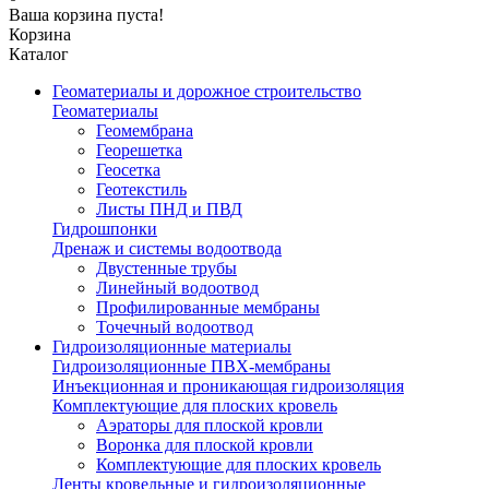
Ваша корзина пуста!
Корзина
Каталог
Геоматериалы и дорожное строительство
Геоматериалы
Геомембрана
Георешетка
Геосетка
Геотекстиль
Листы ПНД и ПВД
Гидрошпонки
Дренаж и системы водоотвода
Двустенные трубы
Линейный водоотвод
Профилированные мембраны
Точечный водоотвод
Гидроизоляционные материалы
Гидроизоляционные ПВХ-мембраны
Инъекционная и проникающая гидроизоляция
Комплектующие для плоских кровель
Аэраторы для плоской кровли
Воронка для плоской кровли
Комплектующие для плоских кровель
Ленты кровельные и гидроизоляционные