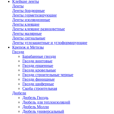
Клейкие ленты
Ленты
Ленты бордюрные
Ленты герметизирующие
Ленты изоляционные
Ленты клеящие
Ленты клеящие разноцветные
Ленты малярные
Ленты сигнальные
Ленты углозащитные и углоформирующие
Крепеж и Метизы
Гвозди
Барабанные гвозди
Гвозди винтовые
Гвозди ершенные
Гвозди кровельные
Гвозди строительные черные
Гвозди финишные
Гвозди шиферные
Скоба строительная
Дюбели
Дюбель Гвоздь
Дюбель для теплоизоляций
Дюбель Молли
Дюбель универсальный