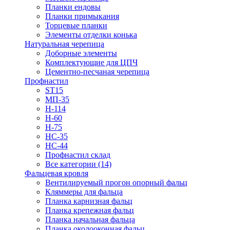
Планки ендовы
Планки примыкания
Торцевые планки
Элементы отделки конька
Натуральная черепица
Доборные элементы
Комплектующие для ЦПЧ
Цементно-песчаная черепица
Профнастил
ST15
МП-35
Н-114
Н-60
Н-75
НС-35
НС-44
Профнастил склад
Все категории (14)
Фальцевая кровля
Вентилируемый прогон опорный фальц
Кляммеры для фальца
Планка карнизная фальц
Планка крепежная фальц
Планка начальная фальца
Планка околооконная фальц