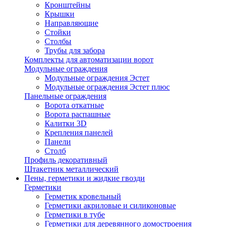
Кронштейны
Крышки
Направляющие
Стойки
Столбы
Трубы для забора
Комплекты для автоматизации ворот
Модульные ограждения
Модульные ограждения Эстет
Модульные ограждения Эстет плюс
Панельные ограждения
Ворота откатные
Ворота распашные
Калитки 3D
Крепления панелей
Панели
Столб
Профиль декоративный
Штакетник металлический
Пены, герметики и жидкие гвозди
Герметики
Герметик кровельный
Герметики акриловые и силиконовые
Герметики в тубе
Герметики для деревянного домостроения