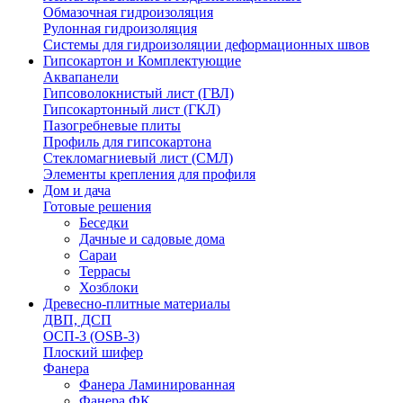
Обмазочная гидроизоляция
Рулонная гидроизоляция
Системы для гидроизоляции деформационных швов
Гипсокартон и Комплектующие
Аквапанели
Гипсоволокнистый лист (ГВЛ)
Гипсокартонный лист (ГКЛ)
Пазогребневые плиты
Профиль для гипсокартона
Стекломагниевый лист (СМЛ)
Элементы крепления для профиля
Дом и дача
Готовые решения
Беседки
Дачные и садовые дома
Сараи
Террасы
Хозблоки
Древесно-плитные материалы
ДВП, ДСП
ОСП-3 (OSB-3)
Плоский шифер
Фанера
Фанера Ламинированная
Фанера ФК