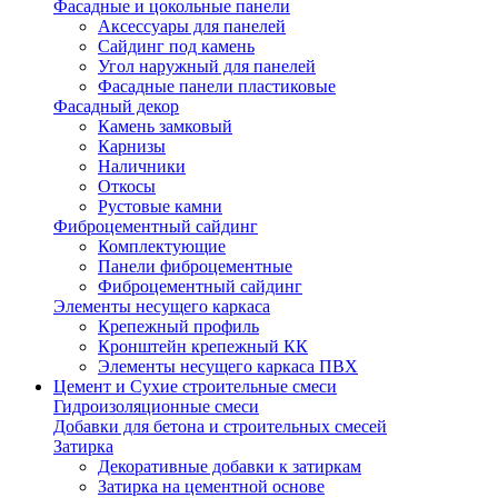
Фасадные и цокольные панели
Аксессуары для панелей
Сайдинг под камень
Угол наружный для панелей
Фасадные панели пластиковые
Фасадный декор
Камень замковый
Карнизы
Наличники
Откосы
Рустовые камни
Фиброцементный сайдинг
Комплектующие
Панели фиброцементные
Фиброцементный сайдинг
Элементы несущего каркаса
Крепежный профиль
Кронштейн крепежный КК
Элементы несущего каркаса ПВХ
Цемент и Сухие строительные смеси
Гидроизоляционные смеси
Добавки для бетона и строительных смесей
Затирка
Декоративные добавки к затиркам
Затирка на цементной основе