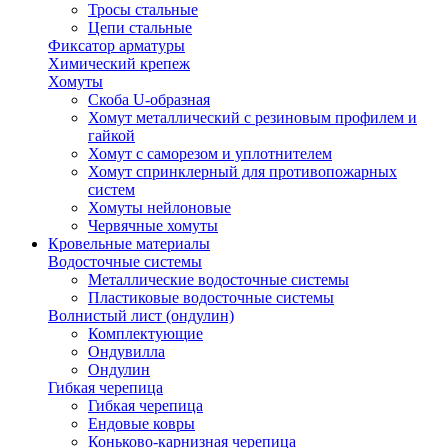
Тросы стальные
Цепи стальные
Фиксатор арматуры
Химический крепеж
Хомуты
Скоба U-образная
Хомут металлический с резиновым профилем и
гайкой
Хомут с саморезом и уплотнителем
Хомут спринклерный для противопожарных
систем
Хомуты нейлоновые
Червячные хомуты
Кровельные материалы
Водосточные системы
Металлические водосточные системы
Пластиковые водосточные системы
Волнистый лист (ондулин)
Комплектующие
Ондувилла
Ондулин
Гибкая черепица
Гибкая черепица
Ендовые ковры
Коньково-карнизная черепица