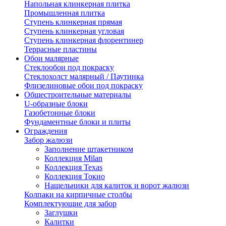
Напольная клинкерная плитка
Промышленная плитка
Ступень клинкерная прямая
Ступень клинкерная угловая
Ступень клинкерная флорентинер
Террасные пластины
Обои малярные
Стеклообои под покраску
Стеклохолст малярный / Паутинка
Флизелиновые обои под покраску
Общестроительные материалы
U-образные блоки
Газобетонные блоки
Фундаментные блоки и плиты
Ограждения
Забор жалюзи
Заполнение штакетником
Коллекция Milan
Коллекция Texas
Коллекция Токио
Нащельники для калиток и ворот жалюзи
Колпаки на кирпичные столбы
Комплектующие для забор
Заглушки
Калитки