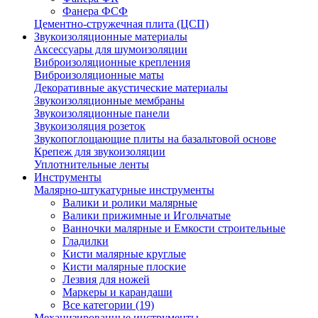
Фанера ФСФ
Цементно-стружечная плита (ЦСП)
Звукоизоляционные материалы
Аксессуары для шумоизоляции
Виброизоляционные крепления
Виброизоляционные маты
Декоративные акустические материалы
Звукоизоляционные мембраны
Звукоизоляционные панели
Звукоизоляция розеток
Звукопоглощающие плиты на базальтовой основе
Крепеж для звукоизоляции
Уплотнительные ленты
Инструменты
Малярно-штукатурные инструменты
Валики и ролики малярные
Валики прижимные и Игольчатые
Ванночки малярные и Емкости строительные
Гладилки
Кисти малярные круглые
Кисти малярные плоские
Лезвия для ножей
Маркеры и карандаши
Все категории (19)
Механизированные инструменты