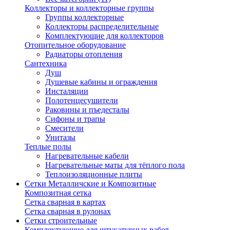
Коллекторы и коллекторные группы
Группы коллекторные
Коллекторы распределительные
Комплектующие для коллекторов
Отопительное оборудование
Радиаторы отопления
Сантехника
Душ
Душевые кабины и ограждения
Инсталяции
Полотенцесушители
Раковины и пъедесталы
Сифоны и трапы
Смесители
Унитазы
Теплые полы
Нагревательные кабели
Нагревательные маты для тёплого пола
Теплоизоляционные плиты
Сетки Металличские и Композитные
Композитная сетка
Сетка сварная в картах
Сетка сварная в рулонах
Сетки строительные
Комплектующие для штукатурных работ