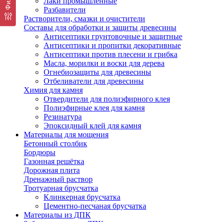
Лаки промышленные
Разбавители
Растворители, смазки и очистители
Составы для обработки и защиты древесины
Антисептики грунтовочные и защитные
Антисептики и пропитки декоративные
Антисептики против плесени и грибка
Масла, морилки и воски для дерева
Огнебиозащиты для древесины
Отбеливатели для древесины
Химия для камня
Отвердители для полиэфирного клея
Полиэфирные клея для камня
Резинатура
Эпоксидный клей для камня
Материалы для мощения
Бетонный столбик
Бордюры
Газонная решётка
Дорожная плита
Дренажный раствор
Тротуарная брусчатка
Клинкерная брусчатка
Цементно-песчаная брусчатка
Материалы из ДПК