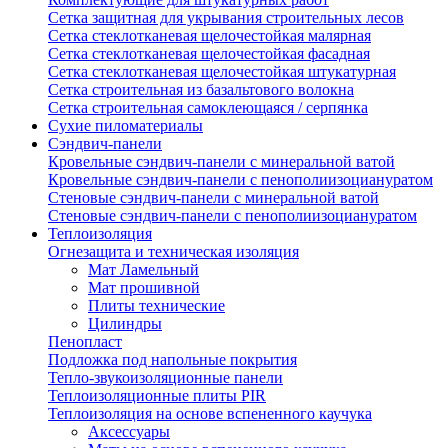
Сетка защитная для укрывания строительных лесов
Сетка стеклотканевая щелочестойкая малярная
Сетка стеклотканевая щелочестойкая фасадная
Сетка стеклотканевая щелочестойкая штукатурная
Сетка строительная из базальтового волокна
Сетка строительная самоклеющаяся / серпянка
Сухие пиломатериалы
Сэндвич-панели
Кровельные сэндвич-панели с минеральной ватой
Кровельные сэндвич-панели с пенополиизоциануратом
Стеновые сэндвич-панели с минеральной ватой
Стеновые сэндвич-панели с пенополиизоциануратом
Теплоизоляция
Огнезащита и техническая изоляция
Мат Ламельный
Мат прошивной
Плиты технические
Цилиндры
Пенопласт
Подложка под напольные покрытия
Тепло-звукоизоляционные панели
Теплоизоляционные плиты PIR
Теплоизоляция на основе вспененного каучука
Аксессуары