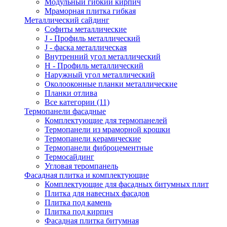
Модульный гибкий кирпич
Мраморная плитка гибкая
Металлический сайдинг
Cофиты металлические
J - Профиль металлический
J - фаска металлическая
Внутренний угол металлический
Н - Профиль металлический
Наружный угол металлический
Околооконные планки металлические
Планки отлива
Все категории (11)
Термопанели фасадные
Комплектующие для термопанелей
Термопанели из мраморной крошки
Термопанели керамические
Термопанели фиброцементные
Термосайдинг
Угловая теромпанель
Фасадная плитка и комплектующие
Комплектующие для фасадных битумных плит
Плитка для навесных фасадов
Плитка под камень
Плитка под кирпич
Фасадная плитка битумная