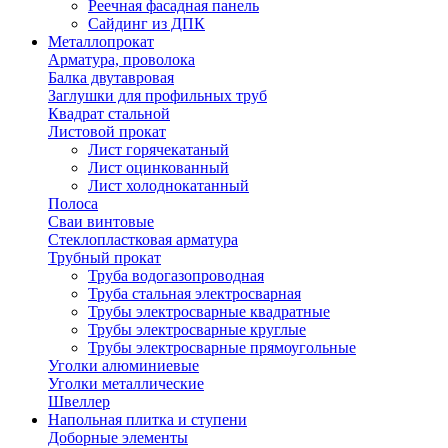
Реечная фасадная панель
Сайдинг из ДПК
Металлопрокат
Арматура, проволока
Балка двутавровая
Заглушки для профильных труб
Квадрат стальной
Листовой прокат
Лист горячекатаный
Лист оцинкованный
Лист холоднокатанный
Полоса
Сваи винтовые
Стеклопластковая арматура
Трубный прокат
Труба водогазопроводная
Труба стальная электросварная
Трубы электросварные квадратные
Трубы электросварные круглые
Трубы электросварные прямоугольные
Уголки алюминиевые
Уголки металлические
Швеллер
Напольная плитка и ступени
Доборные элементы