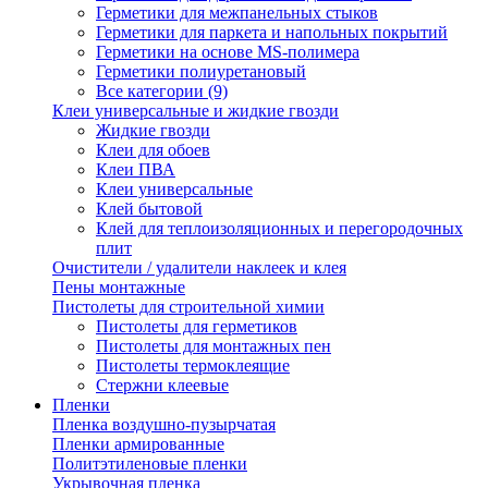
Герметики для межпанельных стыков
Герметики для паркета и напольных покрытий
Герметики на основе MS-полимера
Герметики полиуретановый
Все категории (9)
Клеи универсальные и жидкие гвозди
Жидкие гвозди
Клеи для обоев
Клеи ПВА
Клеи универсальные
Клей бытовой
Клей для теплоизоляционных и перегородочных
плит
Очистители / удалители наклеек и клея
Пены монтажные
Пистолеты для строительной химии
Пистолеты для герметиков
Пистолеты для монтажных пен
Пистолеты термоклеящие
Стержни клеевые
Пленки
Пленка воздушно-пузырчатая
Пленки армированные
Политэтиленовые пленки
Укрывочная пленка