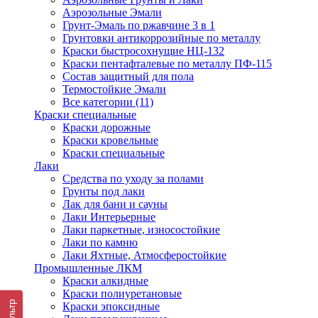
Аэрозольные Эмали
Грунт-Эмаль по ржавчине 3 в 1
Грунтовки антикоррозийные по металлу
Краски быстросохнущие НЦ-132
Краски пентафталевые по металлу ПФ-115
Состав защитный для пола
Термостойкие Эмали
Все категории (11)
Краски специальные
Краски дорожные
Краски кровельные
Краски специальные
Лаки
Cредства по уходу за полами
Грунты под лаки
Лак для бани и сауны
Лаки Интерьерные
Лаки паркетные, износостойкие
Лаки по камню
Лаки Яхтные, Атмосферостойкие
Промышленные ЛКМ
Краски алкидные
Краски полиуретановые
Фильтр
Краски эпоксидные