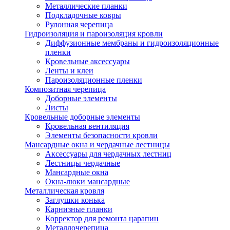
Металлические планки
Подкладочные ковры
Рулонная черепица
Гидроизоляция и пароизоляция кровли
Диффузионные мембраны и гидроизоляционные
пленки
Кровельные аксессуары
Ленты и клеи
Пароизоляционные пленки
Композитная черепица
Доборные элементы
Листы
Кровельные доборные элементы
Кровельная вентиляция
Элементы безопасности кровли
Мансардные окна и чердачные лестницы
Аксессуары для чердачных лестниц
Лестницы чердачные
Мансардные окна
Окна-люки мансардные
Металлическая кровля
Заглушки конька
Карнизные планки
Корректор для ремонта царапин
Металлочерепица