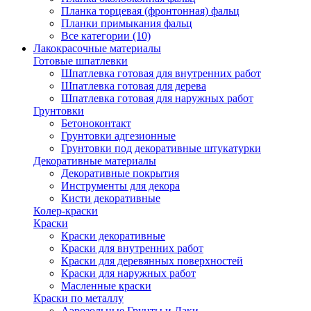
Планка торцевая (фронтонная) фальц
Планки примыкания фальц
Все категории (10)
Лакокрасочные материалы
Готовые шпатлевки
Шпатлевка готовая для внутренних работ
Шпатлевка готовая для дерева
Шпатлевка готовая для наружных работ
Грунтовки
Бетоноконтакт
Грунтовки адгезионные
Грунтовки под декоративные штукатурки
Декоративные материалы
Декоративные покрытия
Инструменты для декора
Кисти декоративные
Колер-краски
Краски
Краски декоративные
Краски для внутренних работ
Краски для деревянных поверхностей
Краски для наружных работ
Масленные краски
Краски по металлу
Аэрозольные Грунты и Лаки