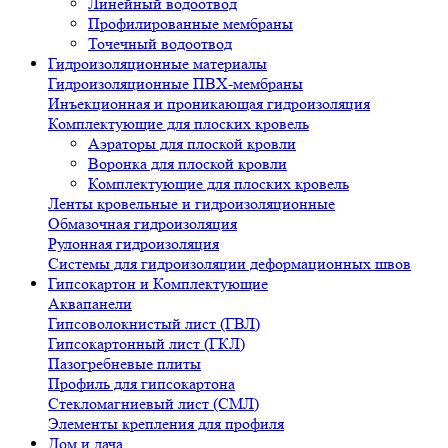
Линейный водоотвод
Профилированные мембраны
Точечный водоотвод
Гидроизоляционные материалы
Гидроизоляционные ПВХ-мембраны
Инъекционная и проникающая гидроизоляция
Комплектующие для плоских кровель
Аэраторы для плоской кровли
Воронка для плоской кровли
Комплектующие для плоских кровель
Ленты кровельные и гидроизоляционные
Обмазочная гидроизоляция
Рулонная гидроизоляция
Системы для гидроизоляции деформационных швов
Гипсокартон и Комплектующие
Аквапанели
Гипсоволокнистый лист (ГВЛ)
Гипсокартонный лист (ГКЛ)
Пазогребневые плиты
Профиль для гипсокартона
Стекломагниевый лист (СМЛ)
Элементы крепления для профиля
Дом и дача