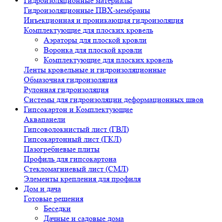
Гидроизоляционные материалы
Гидроизоляционные ПВХ-мембраны
Инъекционная и проникающая гидроизоляция
Комплектующие для плоских кровель
Аэраторы для плоской кровли
Воронка для плоской кровли
Комплектующие для плоских кровель
Ленты кровельные и гидроизоляционные
Обмазочная гидроизоляция
Рулонная гидроизоляция
Системы для гидроизоляции деформационных швов
Гипсокартон и Комплектующие
Аквапанели
Гипсоволокнистый лист (ГВЛ)
Гипсокартонный лист (ГКЛ)
Пазогребневые плиты
Профиль для гипсокартона
Стекломагниевый лист (СМЛ)
Элементы крепления для профиля
Дом и дача
Готовые решения
Беседки
Дачные и садовые дома