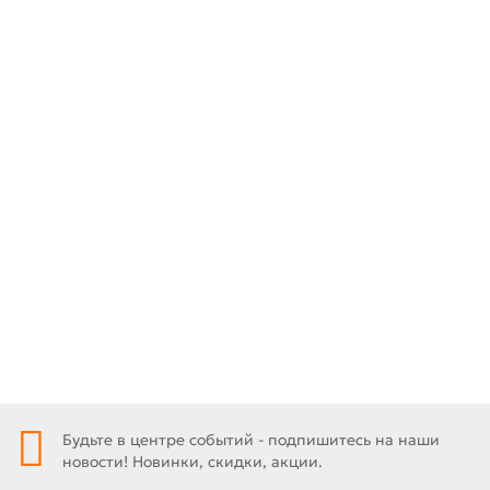
Перфоратор Вт 800. Crown CT18108 BMC
00-00008812
0
5042 ₽
Под заказ
Быстрый заказ
Будьте в центре событий - подпишитесь на наши
новости! Новинки, скидки, акции.