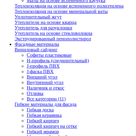
Маты на основе вспененного каучука
Теплоизоляция на основе вспененного полиэтилена
Теплоизоляция на основе минеральной ваты
Уплотнительный жгут
Утеплители на основе кварца
Утеплитель для разуклонки
Утеплитель на основе стекловолокна
Экструдированный пенополистирол
Фасадные материалы
Виниловый сайдинг
Cофиты пластиковые
H-профиль (соединительный)
J-профиль ПВХ
J-фаска ПВХ
Внешний угол
Внутренний угол
Наличник и откос
Отливы
Все категории (11)
Гибкие материалы для фасада
Гибкая доска
Гибкая керамика
Гибкий кирпич
Гибкий кирпич на сетке
Гибкий мрамор