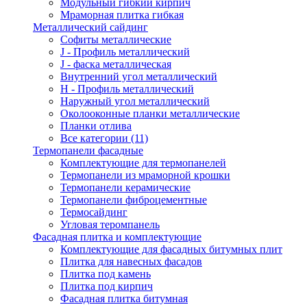
Модульный гибкий кирпич
Мраморная плитка гибкая
Металлический сайдинг
Cофиты металлические
J - Профиль металлический
J - фаска металлическая
Внутренний угол металлический
Н - Профиль металлический
Наружный угол металлический
Околооконные планки металлические
Планки отлива
Все категории (11)
Термопанели фасадные
Комплектующие для термопанелей
Термопанели из мраморной крошки
Термопанели керамические
Термопанели фиброцементные
Термосайдинг
Угловая теромпанель
Фасадная плитка и комплектующие
Комплектующие для фасадных битумных плит
Плитка для навесных фасадов
Плитка под камень
Плитка под кирпич
Фасадная плитка битумная