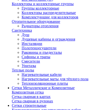
Коллекторы и коллекторные группы
Группы коллекторные
Коллекторы распределительные
Комплектующие для коллекторов
Отопительное оборудование
Радиаторы отопления
Сантехника
Душ
Душевые кабины и ограждения
Инсталяции
Полотенцесушители
Раковины и пъедесталы
Сифоны и трапы
Смесители
Унитазы
Теплые полы
Нагревательные кабели
Нагревательные маты для тёплого пола
Теплоизоляционные плиты
Сетки Металличские и Композитные
Композитная сетка
Сетка сварная в картах
Сетка сварная в рулонах
Сетки строительные
Комплектующие для штукатурных работ