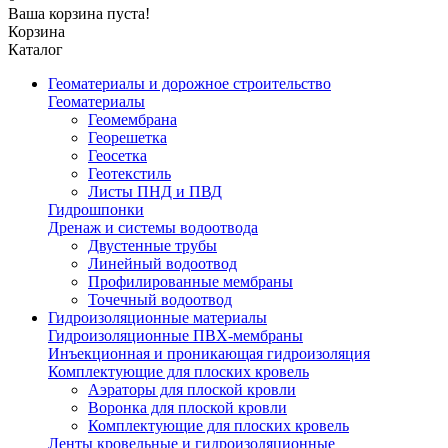
Ваша корзина пуста!
Корзина
Каталог
Геоматериалы и дорожное строительство
Геоматериалы
Геомембрана
Георешетка
Геосетка
Геотекстиль
Листы ПНД и ПВД
Гидрошпонки
Дренаж и системы водоотвода
Двустенные трубы
Линейный водоотвод
Профилированные мембраны
Точечный водоотвод
Гидроизоляционные материалы
Гидроизоляционные ПВХ-мембраны
Инъекционная и проникающая гидроизоляция
Комплектующие для плоских кровель
Аэраторы для плоской кровли
Воронка для плоской кровли
Комплектующие для плоских кровель
Ленты кровельные и гидроизоляционные