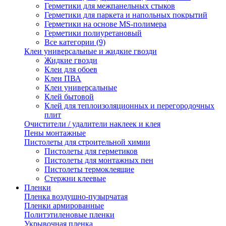
Герметики для межпанельных стыков
Герметики для паркета и напольных покрытий
Герметики на основе MS-полимера
Герметики полиуретановый
Все категории (9)
Клеи универсальные и жидкие гвозди
Жидкие гвозди
Клеи для обоев
Клеи ПВА
Клеи универсальные
Клей бытовой
Клей для теплоизоляционных и перегородочных
плит
Очистители / удалители наклеек и клея
Пены монтажные
Пистолеты для строительной химии
Пистолеты для герметиков
Пистолеты для монтажных пен
Пистолеты термоклеящие
Стержни клеевые
Пленки
Пленка воздушно-пузырчатая
Пленки армированные
Политэтиленовые пленки
Укрывочная пленка