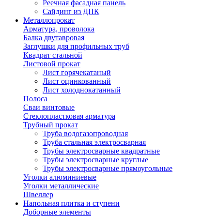
Реечная фасадная панель
Сайдинг из ДПК
Металлопрокат
Арматура, проволока
Балка двутавровая
Заглушки для профильных труб
Квадрат стальной
Листовой прокат
Лист горячекатаный
Лист оцинкованный
Лист холоднокатанный
Полоса
Сваи винтовые
Стеклопластковая арматура
Трубный прокат
Труба водогазопроводная
Труба стальная электросварная
Трубы электросварные квадратные
Трубы электросварные круглые
Трубы электросварные прямоугольные
Уголки алюминиевые
Уголки металлические
Швеллер
Напольная плитка и ступени
Доборные элементы