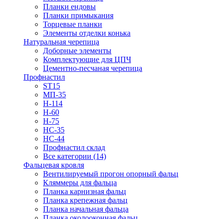
Планки ендовы
Планки примыкания
Торцевые планки
Элементы отделки конька
Натуральная черепица
Доборные элементы
Комплектующие для ЦПЧ
Цементно-песчаная черепица
Профнастил
ST15
МП-35
Н-114
Н-60
Н-75
НС-35
НС-44
Профнастил склад
Все категории (14)
Фальцевая кровля
Вентилируемый прогон опорный фальц
Кляммеры для фальца
Планка карнизная фальц
Планка крепежная фальц
Планка начальная фальца
Планка околооконная фальц