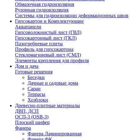
Обмазочная гидроизоляция
Рулонная гидроизоляция
Системы для гидроизоляции деформационных швов
Гипсокартон и Комплектующие
Аквапанели
Гипсоволокнистый лист (ГВЛ)
Гипсокартонный лист (ГКЛ)
Пазогребневые плиты
Профиль для гипсокартона
Стекломагниевый лист (СМЛ)
Элементы крепления для профиля
Дом и дача
Готовые решения
Беседки
Дачные и садовые дома
Сараи
Террасы
Хозблоки
Древесно-плитные материалы
ДВП, ДСП
ОСП-3 (OSB-3)
Плоский шифер
Фанера
Фанера Ламинированная
Фанера ФК