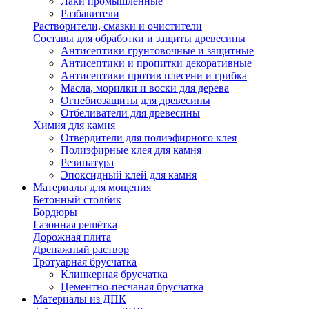
Лаки промышленные
Разбавители
Растворители, смазки и очистители
Составы для обработки и защиты древесины
Антисептики грунтовочные и защитные
Антисептики и пропитки декоративные
Антисептики против плесени и грибка
Масла, морилки и воски для дерева
Огнебиозащиты для древесины
Отбеливатели для древесины
Химия для камня
Отвердители для полиэфирного клея
Полиэфирные клея для камня
Резинатура
Эпоксидный клей для камня
Материалы для мощения
Бетонный столбик
Бордюры
Газонная решётка
Дорожная плита
Дренажный раствор
Тротуарная брусчатка
Клинкерная брусчатка
Цементно-песчаная брусчатка
Материалы из ДПК