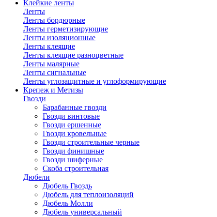
Клейкие ленты
Ленты
Ленты бордюрные
Ленты герметизирующие
Ленты изоляционные
Ленты клеящие
Ленты клеящие разноцветные
Ленты малярные
Ленты сигнальные
Ленты углозащитные и углоформирующие
Крепеж и Метизы
Гвозди
Барабанные гвозди
Гвозди винтовые
Гвозди ершенные
Гвозди кровельные
Гвозди строительные черные
Гвозди финишные
Гвозди шиферные
Скоба строительная
Дюбели
Дюбель Гвоздь
Дюбель для теплоизоляций
Дюбель Молли
Дюбель универсальный