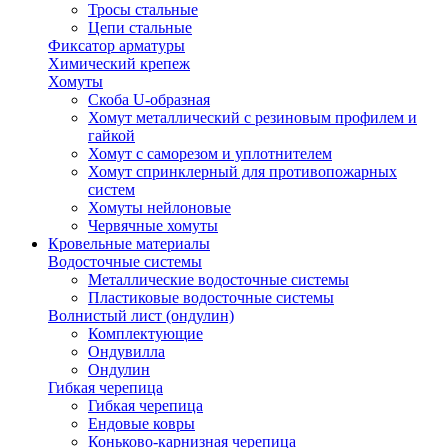
Тросы стальные
Цепи стальные
Фиксатор арматуры
Химический крепеж
Хомуты
Скоба U-образная
Хомут металлический с резиновым профилем и
гайкой
Хомут с саморезом и уплотнителем
Хомут спринклерный для противопожарных
систем
Хомуты нейлоновые
Червячные хомуты
Кровельные материалы
Водосточные системы
Металлические водосточные системы
Пластиковые водосточные системы
Волнистый лист (ондулин)
Комплектующие
Ондувилла
Ондулин
Гибкая черепица
Гибкая черепица
Ендовые ковры
Коньково-карнизная черепица