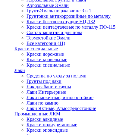
Аэрозольные Эмали
Грунт-Эмаль по ржавчине 3 в 1
Грунтовки антикоррозийные по металлу
Краски быстросохнущие НЦ-132
Краски пентафталевые по металлу ПФ-115
Состав защитный для пола
Термостойкие Эмали
Все категории (11)
Краски специальные
Краски дорожные
Краски кровельные
Краски специальные
Лаки
Cредства по уходу за полами
Грунты под лаки
Лак для бани и сауны
Лаки Интерьерные
Лаки паркетные, износостойкие
Лаки по камню
Лаки Яхтные, Атмосферостойкие
Промышленные ЛКМ
Краски алкидные
Краски полиуретановые
Краски эпоксидные