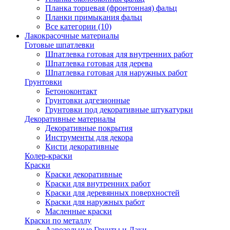
Планка торцевая (фронтонная) фальц
Планки примыкания фальц
Все категории (10)
Лакокрасочные материалы
Готовые шпатлевки
Шпатлевка готовая для внутренних работ
Шпатлевка готовая для дерева
Шпатлевка готовая для наружных работ
Грунтовки
Бетоноконтакт
Грунтовки адгезионные
Грунтовки под декоративные штукатурки
Декоративные материалы
Декоративные покрытия
Инструменты для декора
Кисти декоративные
Колер-краски
Краски
Краски декоративные
Краски для внутренних работ
Краски для деревянных поверхностей
Краски для наружных работ
Масленные краски
Краски по металлу
Аэрозольные Грунты и Лаки