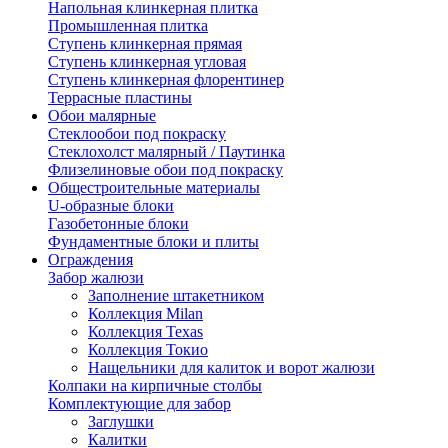
Напольная клинкерная плитка
Промышленная плитка
Ступень клинкерная прямая
Ступень клинкерная угловая
Ступень клинкерная флорентинер
Террасные пластины
Обои малярные
Стеклообои под покраску
Стеклохолст малярный / Паутинка
Флизелиновые обои под покраску
Общестроительные материалы
U-образные блоки
Газобетонные блоки
Фундаментные блоки и плиты
Ограждения
Забор жалюзи
Заполнение штакетником
Коллекция Milan
Коллекция Texas
Коллекция Токио
Нащельники для калиток и ворот жалюзи
Колпаки на кирпичные столбы
Комплектующие для забор
Заглушки
Калитки