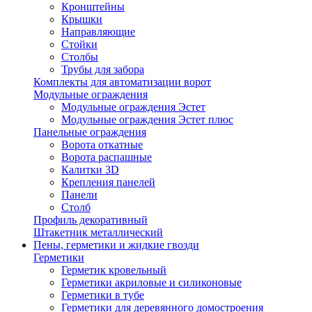
Кронштейны
Крышки
Направляющие
Стойки
Столбы
Трубы для забора
Комплекты для автоматизации ворот
Модульные ограждения
Модульные ограждения Эстет
Модульные ограждения Эстет плюс
Панельные ограждения
Ворота откатные
Ворота распашные
Калитки 3D
Крепления панелей
Панели
Столб
Профиль декоративный
Штакетник металлический
Пены, герметики и жидкие гвозди
Герметики
Герметик кровельный
Герметики акриловые и силиконовые
Герметики в тубе
Герметики для деревянного домостроения