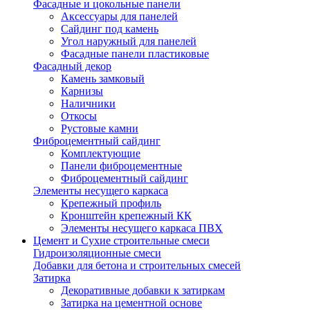
Фасадные и цокольные панели
Аксессуары для панелей
Сайдинг под камень
Угол наружный для панелей
Фасадные панели пластиковые
Фасадный декор
Камень замковый
Карнизы
Наличники
Откосы
Рустовые камни
Фиброцементный сайдинг
Комплектующие
Панели фиброцементные
Фиброцементный сайдинг
Элементы несущего каркаса
Крепежный профиль
Кронштейн крепежный КК
Элементы несущего каркаса ПВХ
Цемент и Сухие строительные смеси
Гидроизоляционные смеси
Добавки для бетона и строительных смесей
Затирка
Декоративные добавки к затиркам
Затирка на цементной основе