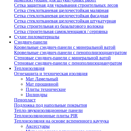
Сетка защитная для укрывания строительных лесов
Сетка стеклотканевая щелочестойкая малярная
Сетка стеклотканевая щелочестойкая фасадная
Сетка стеклотканевая щелочестойкая штукатурная
Сетка строительная из базальтового волокна
Сетка строительная самоклеющаяся / серпянка
Сухие пиломатериалы
Сэндвич-панели
Кровельные сэндвич-панели с минеральной ватой
Кровельные сэндвич-панели с пенополиизоциануратом
Стеновые сэндвич-панели с минеральной ватой
Стеновые сэндвич-панели с пенополиизоциануратом
Теплоизоляция
Огнезащита и техническая изоляция
Мат Ламельный
Мат прошивной
Плиты технические
Цилиндры
Пенопласт
Подложка под напольные покрытия
Тепло-звукоизоляционные панели
Теплоизоляционные плиты PIR
Теплоизоляция на основе вспененного каучука
Аксессуары