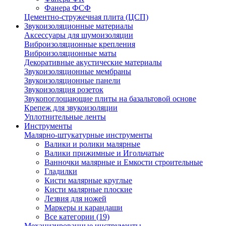
Фанера ФСФ
Цементно-стружечная плита (ЦСП)
Звукоизоляционные материалы
Аксессуары для шумоизоляции
Виброизоляционные крепления
Виброизоляционные маты
Декоративные акустические материалы
Звукоизоляционные мембраны
Звукоизоляционные панели
Звукоизоляция розеток
Звукопоглощающие плиты на базальтовой основе
Крепеж для звукоизоляции
Уплотнительные ленты
Инструменты
Малярно-штукатурные инструменты
Валики и ролики малярные
Валики прижимные и Игольчатые
Ванночки малярные и Емкости строительные
Гладилки
Кисти малярные круглые
Кисти малярные плоские
Лезвия для ножей
Маркеры и карандаши
Все категории (19)
Механизированные инструменты