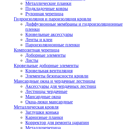
Металлические планки
Подкладочные ковры
Рулонная черепица
Гидроизоляция и пароизоляция кровли
Диффузионные мембраны и гидроизоляционные
пленки
Кровельные аксессуары
Ленты и клеи
Пароизоляционные пленки
Композитная черепица
Доборные элементы
Листы
Кровельные доборные элементы
Кровельная вентиляция
Элементы безопасности кровли
Мансардные окна и чердачные лестницы
Аксессуары для чердачных лестниц
Лестницы чердачные
Мансардные окна
Окна-люки мансардные
Металлическая кровля
Заглушки конька
Карнизные планки
Корректор для ремонта царапин
Металлочерепица