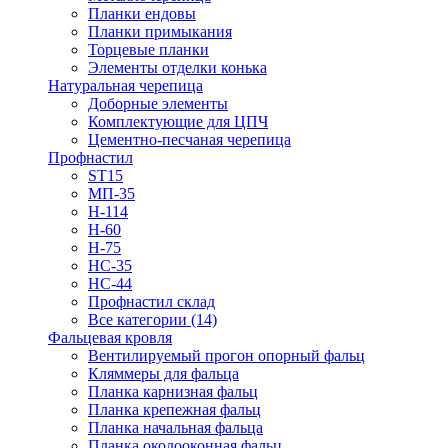
Планки ендовы
Планки примыкания
Торцевые планки
Элементы отделки конька
Натуральная черепица
Доборные элементы
Комплектующие для ЦПЧ
Цементно-песчаная черепица
Профнастил
ST15
МП-35
Н-114
Н-60
Н-75
НС-35
НС-44
Профнастил склад
Все категории (14)
Фальцевая кровля
Вентилируемый прогон опорный фальц
Кляммеры для фальца
Планка карнизная фальц
Планка крепежная фальц
Планка начальная фальца
Планка околооконная фальц