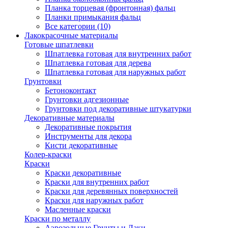
Планка торцевая (фронтонная) фальц
Планки примыкания фальц
Все категории (10)
Лакокрасочные материалы
Готовые шпатлевки
Шпатлевка готовая для внутренних работ
Шпатлевка готовая для дерева
Шпатлевка готовая для наружных работ
Грунтовки
Бетоноконтакт
Грунтовки адгезионные
Грунтовки под декоративные штукатурки
Декоративные материалы
Декоративные покрытия
Инструменты для декора
Кисти декоративные
Колер-краски
Краски
Краски декоративные
Краски для внутренних работ
Краски для деревянных поверхностей
Краски для наружных работ
Масленные краски
Краски по металлу
Аэрозольные Грунты и Лаки