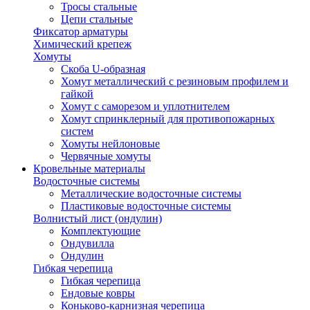
Тросы стальные
Цепи стальные
Фиксатор арматуры
Химический крепеж
Хомуты
Скоба U-образная
Хомут металлический с резиновым профилем и
гайкой
Хомут с саморезом и уплотнителем
Хомут спринклерный для противопожарных
систем
Хомуты нейлоновые
Червячные хомуты
Кровельные материалы
Водосточные системы
Металлические водосточные системы
Пластиковые водосточные системы
Волнистый лист (ондулин)
Комплектующие
Ондувилла
Ондулин
Гибкая черепица
Гибкая черепица
Ендовые ковры
Коньково-карнизная черепица