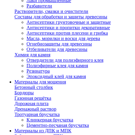
Лаки промышленные
Разбавители
Растворители, смазки и очистители
Составы для обработки и защиты древесины
Антисептики грунтовочные и защитные
Антисептики и пропитки декоративные
Антисептики против плесени и грибка
Масла, морилки и воски для дерева
Огнебиозащиты для древесины
Отбеливатели для древесины
Химия для камня
Отвердители для полиэфирного клея
Полиэфирные клея для камня
Резинатура
Эпоксидный клей для камня
Материалы для мощения
Бетонный столбик
Бордюры
Газонная решётка
Дорожная плита
Дренажный раствор
Тротуарная брусчатка
Клинкерная брусчатка
Цементно-песчаная брусчатка
Материалы из ДПК и МПК