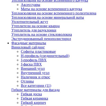
Теплоизоляция на основе вспененного каучука
Аксессуары
Маты на основе вспененного каучука
Теплоизоляция на основе вспененного полиэтилена
Теплоизоляция на основе минеральной ваты
Уплотнительный жгут
Утеплители на основе кварца
Утеплитель для разуклонки
Утеплитель на основе стекловолокна
Экструдированный пенополистирол
Фасадные материалы
Виниловый сайдинг
Cофиты пластиковые
H-профиль (соединительный)
J-профиль ПВХ
J-фаска ПВХ
Внешний угол
Внутренний угол
Наличник и откос
Отливы
Все категории (11)
Гибкие материалы для фасада
Гибкая доска
Гибкая керамика
Гибкий кирпич