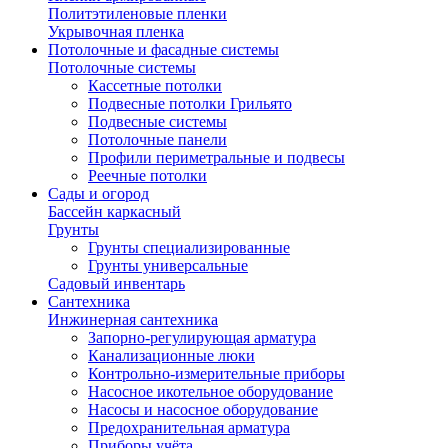
Политэтиленовые пленки
Укрывочная пленка
Потолочные и фасадные системы
Потолочные системы
Кассетные потолки
Подвесные потолки Грильято
Подвесные системы
Потолочные панели
Профили периметральные и подвесы
Реечные потолки
Сады и огород
Бассейн каркасный
Грунты
Грунты специализированные
Грунты универсальные
Садовый инвентарь
Сантехника
Инжинерная сантехника
Запорно-регулирующая арматура
Канализационные люки
Контрольно-измерительные приборы
Насосное икотельное оборудование
Насосы и насосное оборудование
Предохранительная арматура
Приборы учёта