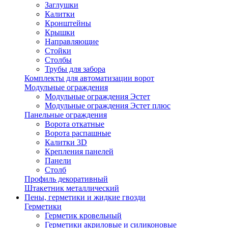
Заглушки
Калитки
Кронштейны
Крышки
Направляющие
Стойки
Столбы
Трубы для забора
Комплекты для автоматизации ворот
Модульные ограждения
Модульные ограждения Эстет
Модульные ограждения Эстет плюс
Панельные ограждения
Ворота откатные
Ворота распашные
Калитки 3D
Крепления панелей
Панели
Столб
Профиль декоративный
Штакетник металлический
Пены, герметики и жидкие гвозди
Герметики
Герметик кровельный
Герметики акриловые и силиконовые