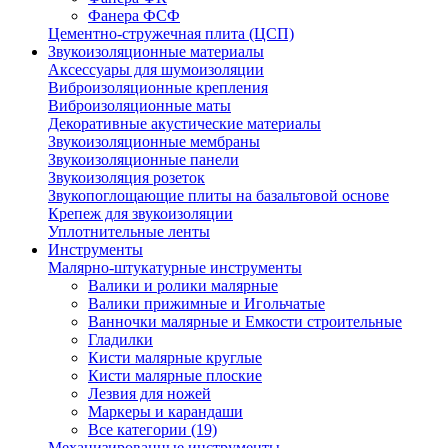
Фанера ФСФ
Цементно-стружечная плита (ЦСП)
Звукоизоляционные материалы
Аксессуары для шумоизоляции
Виброизоляционные крепления
Виброизоляционные маты
Декоративные акустические материалы
Звукоизоляционные мембраны
Звукоизоляционные панели
Звукоизоляция розеток
Звукопоглощающие плиты на базальтовой основе
Крепеж для звукоизоляции
Уплотнительные ленты
Инструменты
Малярно-штукатурные инструменты
Валики и ролики малярные
Валики прижимные и Игольчатые
Ванночки малярные и Емкости строительные
Гладилки
Кисти малярные круглые
Кисти малярные плоские
Лезвия для ножей
Маркеры и карандаши
Все категории (19)
Механизированные инструменты