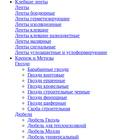
Клейкие ленты
Ленты
Ленты бордюрные
Ленты герметизирующие
Ленты изоляционные
Ленты клеящие
Ленты клеящие разноцветные
Ленты малярные
Ленты сигнальные
Ленты углозащитные и углоформирующие
Крепеж и Метизы
Гвозди
Барабанные гвозди
Гвозди винтовые
Гвозди ершенные
Гвозди кровельные
Гвозди строительные черные
Гвозди финишные
Гвозди шиферные
Скоба строительная
Дюбели
Дюбель Гвоздь
Дюбель для теплоизоляций
Дюбель Молли
Дюбель универсальный