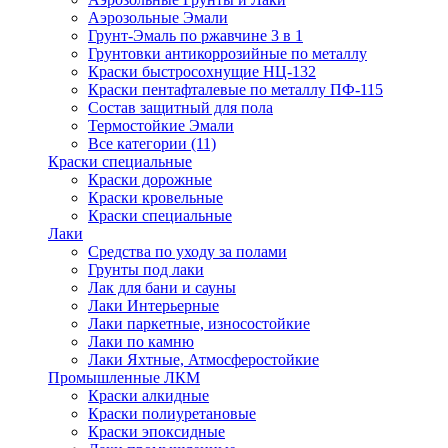
Аэрозольные Эмали
Грунт-Эмаль по ржавчине 3 в 1
Грунтовки антикоррозийные по металлу
Краски быстросохнущие НЦ-132
Краски пентафталевые по металлу ПФ-115
Состав защитный для пола
Термостойкие Эмали
Все категории (11)
Краски специальные
Краски дорожные
Краски кровельные
Краски специальные
Лаки
Cредства по уходу за полами
Грунты под лаки
Лак для бани и сауны
Лаки Интерьерные
Лаки паркетные, износостойкие
Лаки по камню
Лаки Яхтные, Атмосферостойкие
Промышленные ЛКМ
Краски алкидные
Краски полиуретановые
Краски эпоксидные