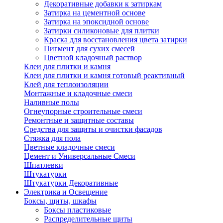
Декоративные добавки к затиркам
Затирка на цементной основе
Затирка на эпоксидной основе
Затирки силиконовые для плитки
Краска для восстановления цвета затирки
Пигмент для сухих смесей
Цветной кладочный раствор
Клеи для плитки и камня
Клеи для плитки и камня готовый реактивный
Клей для теплоизоляции
Монтажные и кладочные смеси
Наливные полы
Огнеупорные строительные смеси
Ремонтные и защитные составы
Средства для защиты и очистки фасадов
Стяжка для пола
Цветные кладочные смеси
Цемент и Универсальные Смеси
Шпатлевки
Штукатурки
Штукатурки Декоративные
Электрика и Освещение
Боксы, щиты, шкафы
Боксы пластиковые
Распределительные щиты