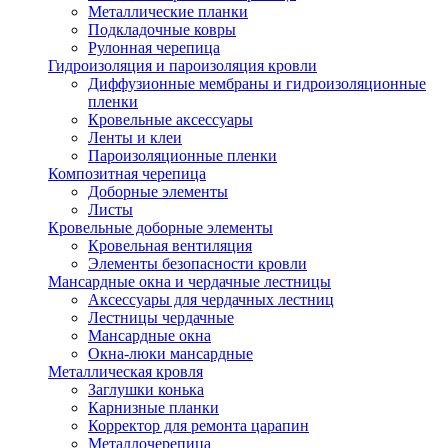
Металлические планки
Подкладочные ковры
Рулонная черепица
Гидроизоляция и пароизоляция кровли
Диффузионные мембраны и гидроизоляционные
пленки
Кровельные аксессуары
Ленты и клеи
Пароизоляционные пленки
Композитная черепица
Доборные элементы
Листы
Кровельные доборные элементы
Кровельная вентиляция
Элементы безопасности кровли
Мансардные окна и чердачные лестницы
Аксессуары для чердачных лестниц
Лестницы чердачные
Мансардные окна
Окна-люки мансардные
Металлическая кровля
Заглушки конька
Карнизные планки
Корректор для ремонта царапин
Металлочерепица