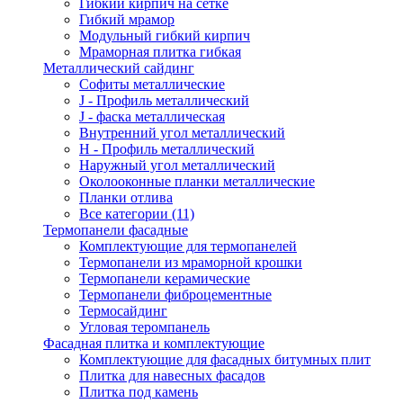
Гибкий кирпич на сетке
Гибкий мрамор
Модульный гибкий кирпич
Мраморная плитка гибкая
Металлический сайдинг
Cофиты металлические
J - Профиль металлический
J - фаска металлическая
Внутренний угол металлический
Н - Профиль металлический
Наружный угол металлический
Околооконные планки металлические
Планки отлива
Все категории (11)
Термопанели фасадные
Комплектующие для термопанелей
Термопанели из мраморной крошки
Термопанели керамические
Термопанели фиброцементные
Термосайдинг
Угловая теромпанель
Фасадная плитка и комплектующие
Комплектующие для фасадных битумных плит
Плитка для навесных фасадов
Плитка под камень