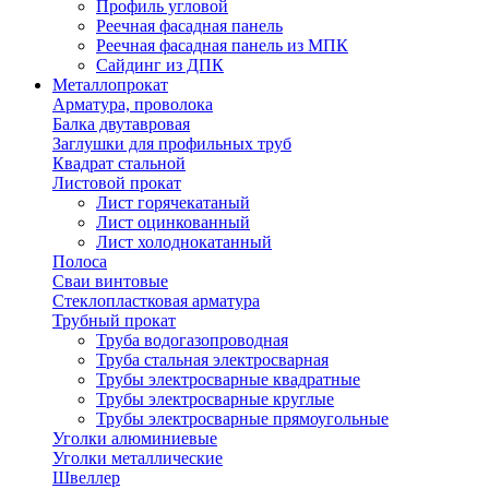
Профиль угловой
Реечная фасадная панель
Реечная фасадная панель из МПК
Сайдинг из ДПК
Металлопрокат
Арматура, проволока
Балка двутавровая
Заглушки для профильных труб
Квадрат стальной
Листовой прокат
Лист горячекатаный
Лист оцинкованный
Лист холоднокатанный
Полоса
Сваи винтовые
Стеклопластковая арматура
Трубный прокат
Труба водогазопроводная
Труба стальная электросварная
Трубы электросварные квадратные
Трубы электросварные круглые
Трубы электросварные прямоугольные
Уголки алюминиевые
Уголки металлические
Швеллер