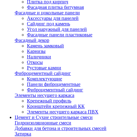
Плитка под кирпич
Фасадная плитка битумная
Фасадные и цокольные панели
Аксессуары для панелей
Сайдинг под камень
Угол наружный для панелей
Фасадные панели пластиковые
Фасадный декор
Камень замковый
Карнизы
Наличники
Откосы
Рустовые камни
Фиброцементный сайдинг
Комплектующие
Панели фиброцементные
Фиброцементный сайдинг
Элементы несущего каркаса
Крепежный профиль
Кронштейн крепежный КК
Элементы несущего каркаса ПВХ
Цемент и Сухие строительные смеси
Гидроизоляционные смеси
Добавки для бетона и строительных смесей
Затирка