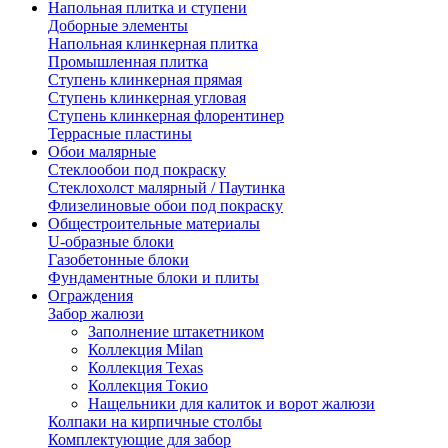
Напольная плитка и ступени
Доборные элементы
Напольная клинкерная плитка
Промышленная плитка
Ступень клинкерная прямая
Ступень клинкерная угловая
Ступень клинкерная флорентинер
Террасные пластины
Обои малярные
Стеклообои под покраску
Стеклохолст малярный / Паутинка
Флизелиновые обои под покраску
Общестроительные материалы
U-образные блоки
Газобетонные блоки
Фундаментные блоки и плиты
Ограждения
Забор жалюзи
Заполнение штакетником
Коллекция Milan
Коллекция Texas
Коллекция Токио
Нащельники для калиток и ворот жалюзи
Колпаки на кирпичные столбы
Комплектующие для забор