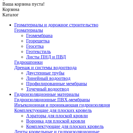
Ваша корзина пуста!
Корзина
Каталог
Геоматериалы и дорожное строительство
Геоматериалы
Геомембрана
Георешетка
Геосетка
Геотекстиль
Листы ПНД и ПВД
Гидрошпонки
Дренаж и системы водоотвода
Двустенные трубы
Линейный водоотвод
Профилированные мембраны
Точечный водоотвод
Гидроизоляционные материалы
Гидроизоляционные ПВХ-мембраны
Инъекционная и проникающая гидроизоляция
Комплектующие для плоских кровель
Аэраторы для плоской кровли
Воронка для плоской кровли
Комплектующие для плоских кровель
Ленты кровельные и гидроизоляционные