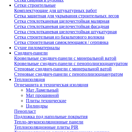
Сетки строительные
Комплектующие для штукатурных работ
Сетка защитная для укрывания строительных лесов
Сетка стеклотканевая щелочестойкая малярная
Сетка стеклотканевая щелочестойкая фасадная
Сетка стеклотканевая щелочестойкая штукатурная
Сетка строительная из базальтового волокна
Сетка строительная самоклеющаяся / серпянка
Сухие пиломатериалы
Сэндвич-панели
Кровельные сэндвич-панели с минеральной ватой
Кровельные сэндвич-панели с пенополиизоциануратом
Стеновые сэндвич-панели с минеральной ватой
Стеновые сэндвич-панели с пенополиизоциануратом
Теплоизоляция
Огнезащита и техническая изоляция
Мат Ламельный
Мат прошивной
Плиты технические
Цилиндры
Пенопласт
Подложка под напольные покрытия
Тепло-звукоизоляционные панели
Теплоизоляционные плиты PIR