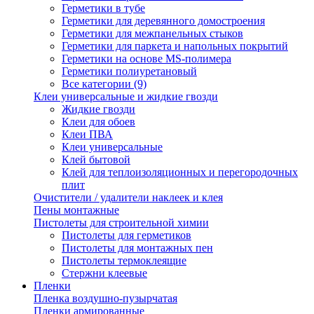
Герметики в тубе
Герметики для деревянного домостроения
Герметики для межпанельных стыков
Герметики для паркета и напольных покрытий
Герметики на основе MS-полимера
Герметики полиуретановый
Все категории (9)
Клеи универсальные и жидкие гвозди
Жидкие гвозди
Клеи для обоев
Клеи ПВА
Клеи универсальные
Клей бытовой
Клей для теплоизоляционных и перегородочных
плит
Очистители / удалители наклеек и клея
Пены монтажные
Пистолеты для строительной химии
Пистолеты для герметиков
Пистолеты для монтажных пен
Пистолеты термоклеящие
Стержни клеевые
Пленки
Пленка воздушно-пузырчатая
Пленки армированные