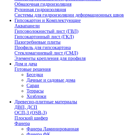
Обмазочная гидроизоляция
Рулонная гидроизоляция
Системы для гидроизоляции деформационных швов
Гипсокартон и Комплектующие
Аквапанели
Гипсоволокнистый лист (ГВЛ)
Гипсокартонный лист (ГКЛ)
Пазогребневые плиты
Профиль для гипсокартона
Стекломагниевый лист (СМЛ)
Элементы крепления для профиля
Дом и дача
Готовые решения
Беседки
Дачные и садовые дома
Сараи
Террасы
Хозблоки
Древесно-плитные материалы
ДВП, ДСП
ОСП-3 (OSB-3)
Плоский шифер
Фанера
Фанера Ламинированная
Фанера ФК