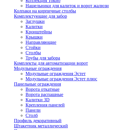
Коллекция Токио
Нащельники для калиток и ворот жалюзи
Колпаки на кирпичные столбы
Комплектующие для забор
Заглушки
Калитки
Кронштейны
Крышки
Направляющие
Стойки
Столбы
Трубы для забора
Комплекты для автоматизации ворот
Модульные ограждения
Модульные ограждения Эстет
Модульные ограждения Эстет плюс
Панельные ограждения
Ворота откатные
Ворота распашные
Калитки 3D
Крепления панелей
Панели
Столб
Профиль декоративный
Штакетник металлический