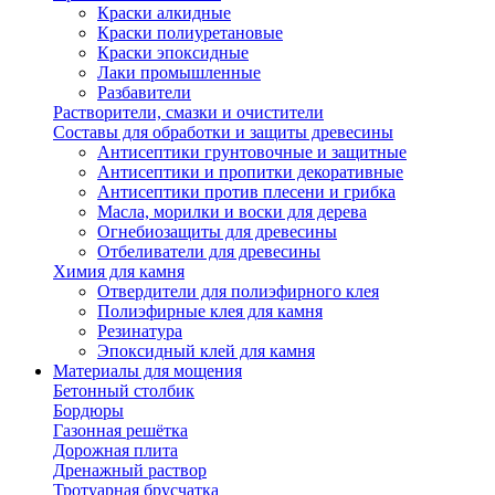
Краски алкидные
Краски полиуретановые
Краски эпоксидные
Лаки промышленные
Разбавители
Растворители, смазки и очистители
Составы для обработки и защиты древесины
Антисептики грунтовочные и защитные
Антисептики и пропитки декоративные
Антисептики против плесени и грибка
Масла, морилки и воски для дерева
Огнебиозащиты для древесины
Отбеливатели для древесины
Химия для камня
Отвердители для полиэфирного клея
Полиэфирные клея для камня
Резинатура
Эпоксидный клей для камня
Материалы для мощения
Бетонный столбик
Бордюры
Газонная решётка
Дорожная плита
Дренажный раствор
Тротуарная брусчатка