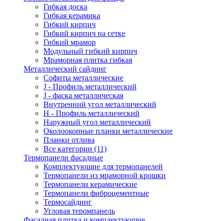
Гибкая доска
Гибкая керамика
Гибкий кирпич
Гибкий кирпич на сетке
Гибкий мрамор
Модульный гибкий кирпич
Мраморная плитка гибкая
Металлический сайдинг
Cофиты металлические
J - Профиль металлический
J - фаска металлическая
Внутренний угол металлический
Н - Профиль металлический
Наружный угол металлический
Околооконные планки металлические
Планки отлива
Все категории (11)
Термопанели фасадные
Комплектующие для термопанелей
Термопанели из мраморной крошки
Термопанели керамические
Термопанели фиброцементные
Термосайдинг
Угловая теромпанель
Фасадная плитка и комплектующие