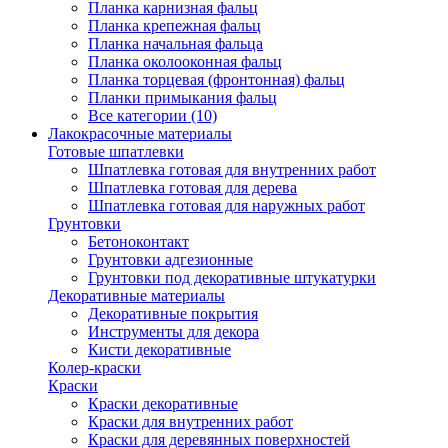
Планка карнизная фальц
Планка крепежная фальц
Планка начальная фальца
Планка околооконная фальц
Планка торцевая (фронтонная) фальц
Планки примыкания фальц
Все категории (10)
Лакокрасочные материалы
Готовые шпатлевки
Шпатлевка готовая для внутренних работ
Шпатлевка готовая для дерева
Шпатлевка готовая для наружных работ
Грунтовки
Бетоноконтакт
Грунтовки адгезионные
Грунтовки под декоративные штукатурки
Декоративные материалы
Декоративные покрытия
Инструменты для декора
Кисти декоративные
Колер-краски
Краски
Краски декоративные
Краски для внутренних работ
Краски для деревянных поверхностей