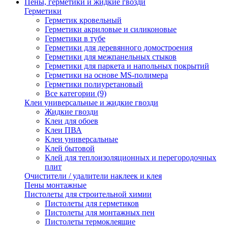
Пены, герметики и жидкие гвозди
Герметики
Герметик кровельный
Герметики акриловые и силиконовые
Герметики в тубе
Герметики для деревянного домостроения
Герметики для межпанельных стыков
Герметики для паркета и напольных покрытий
Герметики на основе MS-полимера
Герметики полиуретановый
Все категории (9)
Клеи универсальные и жидкие гвозди
Жидкие гвозди
Клеи для обоев
Клеи ПВА
Клеи универсальные
Клей бытовой
Клей для теплоизоляционных и перегородочных
плит
Очистители / удалители наклеек и клея
Пены монтажные
Пистолеты для строительной химии
Пистолеты для герметиков
Пистолеты для монтажных пен
Пистолеты термоклеящие