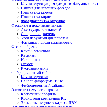
Комплектующие для фасадных битумных плит
Плитка для навесных фасадов
Плитка под камень
Плитка под кирпич
Фасадная плитка битумная
Фасадные и цокольные панели
Аксессуары для панелей
Сайдинг под камень
Угол наружный для панелей
Фасадные панели пластиковые
Фасадный декор
Камень замковый
Карнизы
Наличники
Откосы
Рустовые камни
Фиброцементный сайдинг
Комплектующие
Панели фиброцементные
Фиброцементный сайдинг
Элементы несущего каркаса
Крепежный профиль
Кронштейн крепежный КК
Элементы несущего каркаса ПВХ
Цемент и Сухие строительные смеси