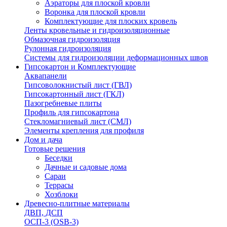
Аэраторы для плоской кровли
Воронка для плоской кровли
Комплектующие для плоских кровель
Ленты кровельные и гидроизоляционные
Обмазочная гидроизоляция
Рулонная гидроизоляция
Системы для гидроизоляции деформационных швов
Гипсокартон и Комплектующие
Аквапанели
Гипсоволокнистый лист (ГВЛ)
Гипсокартонный лист (ГКЛ)
Пазогребневые плиты
Профиль для гипсокартона
Стекломагниевый лист (СМЛ)
Элементы крепления для профиля
Дом и дача
Готовые решения
Беседки
Дачные и садовые дома
Сараи
Террасы
Хозблоки
Древесно-плитные материалы
ДВП, ДСП
ОСП-3 (OSB-3)