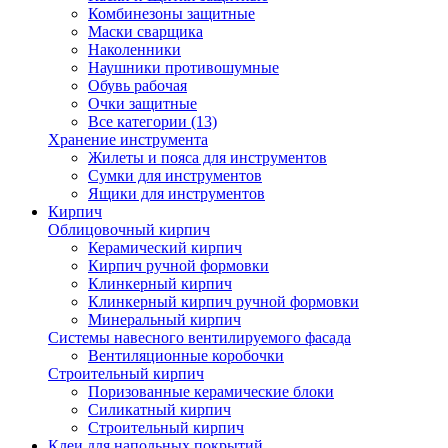
Комбинезоны защитные
Маски сварщика
Наколенники
Наушники противошумные
Обувь рабочая
Очки защитные
Все категории (13)
Хранение инструмента
Жилеты и пояса для инструментов
Сумки для инструментов
Ящики для инструментов
Кирпич
Облицовочный кирпич
Керамический кирпич
Кирпич ручной формовки
Клинкерный кирпич
Клинкерный кирпич ручной формовки
Минеральный кирпич
Системы навесного вентилируемого фасада
Вентиляционные коробочки
Строительный кирпич
Поризованные керамические блоки
Силикатный кирпич
Строительный кирпич
Клеи для напольных покрытий