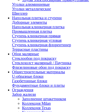
Уголки алюминиевые
Уголки металлические
Швеллер
Напольная плитка и ступени
Доборные элементы
Напольная клинкерная плитка
Промышленная плитка
Ступень клинкерная прямая
Ступень клинкерная угловая
Ступень клинкерная флорентинер
Террасные пластины
Обои малярные
Стеклообои под покраску
Стеклохолст малярный / Паутинка
Флизелиновые обои под покраску
Общестроительные материалы
U-образные блоки
Газобетонные блоки
Фундаментные блоки и плиты
Ограждения
Забор жалюзи
Заполнение штакетником
Коллекция Milan
Коллекция Texas