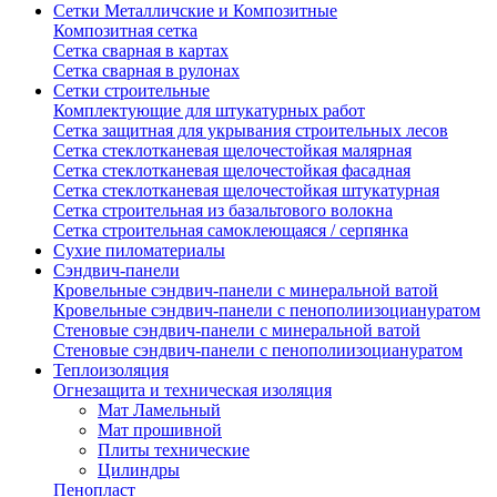
Сетки Металличские и Композитные
Композитная сетка
Сетка сварная в картах
Сетка сварная в рулонах
Сетки строительные
Комплектующие для штукатурных работ
Сетка защитная для укрывания строительных лесов
Сетка стеклотканевая щелочестойкая малярная
Сетка стеклотканевая щелочестойкая фасадная
Сетка стеклотканевая щелочестойкая штукатурная
Сетка строительная из базальтового волокна
Сетка строительная самоклеющаяся / серпянка
Сухие пиломатериалы
Сэндвич-панели
Кровельные сэндвич-панели с минеральной ватой
Кровельные сэндвич-панели с пенополиизоциануратом
Стеновые сэндвич-панели с минеральной ватой
Стеновые сэндвич-панели с пенополиизоциануратом
Теплоизоляция
Огнезащита и техническая изоляция
Мат Ламельный
Мат прошивной
Плиты технические
Цилиндры
Пенопласт