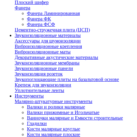
Плоский шифер
Фанера
Фанера Ламинированная
Фанера ФК
Фанера ФСФ
Цементно-стружечная плита (ЦСП)
Звукоизоляционные материалы
Аксессуары для шумоизоляции
Виброизоляционные крепления
Виброизоляционные маты
Декоративные акустические материалы
Звукоизоляционные мембраны
Звукоизоляционные панели
Звукоизоляция розеток
Звукопоглощающие плиты на базальтовой основе
Крепеж для звукоизоляции
Уплотнительные ленты
Инструменты
Малярно-штукатурные инструменты
Валики и ролики малярные
Валики прижимные и Игольчатые
Ванночки малярные и Емкости строительные
Гладилки
Кисти малярные круглые
Кисти малярные плоские