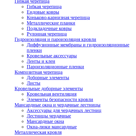
Гибкая черепица
Гибкая черепица
Ендовые ковры
Коньково-карнизная черепица
Металлические планки
Подкладочные ковры
Рулонная черепица
Гидроизоляция и пароизоляция кровли
Диффузионные мембраны и гидроизоляционные
пленки
Кровельные аксессуары
Ленты и клеи
Пароизоляционные пленки
Композитная черепица
Доборные элементы
Листы
Кровельные доборные элементы
Кровельная вентиляция
Элементы безопасности кровли
Мансардные окна и чердачные лестницы
Аксессуары для чердачных лестниц
Лестницы чердачные
Мансардные окна
Окна-люки мансардные
Металлическая кровля