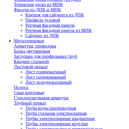
Террасная доска из МПК
Фасады из ДПК и МПК
Крепеж для сайдинга из ДПК
Профиль угловой
Реечная фасадная панель
Реечная фасадная панель из МПК
Сайдинг из ДПК
Металлопрокат
Арматура, проволока
Балка двутавровая
Заглушки для профильных труб
Квадрат стальной
Листовой прокат
Лист горячекатаный
Лист оцинкованный
Лист холоднокатанный
Полоса
Сваи винтовые
Стеклопластковая арматура
Трубный прокат
Труба водогазопроводная
Труба стальная электросварная
Трубы электросварные квадратные
Трубы электросварные круглые
Трубы электросварные прямоугольные