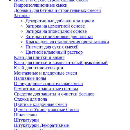
Гидроизоляционные смеси
Добавки для бетона и строительных смесей
Затирка
Декоративные добавки к затиркам
Затирка на цементной основе
Затирка на эпоксидной основе
Затирки силиконовые для плитки
Краска для восстановления цвета затирки
Пигмент для сухих смесей
Цветной кладочный раствор
Клеи для плитки и камня
Клеи для плитки и камня готовый реактивный
Клей для теплоизоляции
Монтажные и кладочные смеси
Наливные полы
Огнеупорные строительные смеси
Ремонтные и защитные составы
Средства для защиты и очистки фасадов
Стяжка для пола
Цветные кладочные смеси
Цемент и Универсальные Смеси
Шпатлевки
Штукатурки
Штукатурки Декоративные