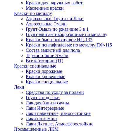
Краски для наружных работ
Масленные краски
Краски по металлу
Аэрозольные Грунты и Лаки
Аэрозольные Эмали
Грунт-Эмаль по ржавчине 3 в 1
Грунтовки антикоррозийные по металлу
Краски быстросохнущие НЦ-132
Краски пентафталевые по металлу ПФ-115
Состав защитный для пола
Термостойкие Эмали
Все категории (11)
Краски специальные
Краски дорожные
Краски кровельные
Краски специальные
Лаки
Cредства по уходу за полами
Грунты под лаки
Лак для бани и сауны
Лаки Интерьерные
Лаки паркетные, износостойкие
Лаки по камню
Лаки Яхтные, Атмосферостойкие
Промышленные ЛКМ