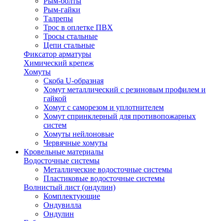
Рым-болты
Рым-гайки
Талрепы
Трос в оплетке ПВХ
Тросы стальные
Цепи стальные
Фиксатор арматуры
Химический крепеж
Хомуты
Скоба U-образная
Хомут металлический с резиновым профилем и
гайкой
Хомут с саморезом и уплотнителем
Хомут спринклерный для противопожарных
систем
Хомуты нейлоновые
Червячные хомуты
Кровельные материалы
Водосточные системы
Металлические водосточные системы
Пластиковые водосточные системы
Волнистый лист (ондулин)
Комплектующие
Ондувилла
Ондулин