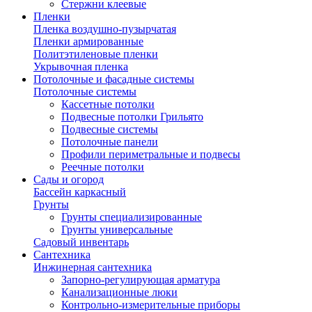
Стержни клеевые
Пленки
Пленка воздушно-пузырчатая
Пленки армированные
Политэтиленовые пленки
Укрывочная пленка
Потолочные и фасадные системы
Потолочные системы
Кассетные потолки
Подвесные потолки Грильято
Подвесные системы
Потолочные панели
Профили периметральные и подвесы
Реечные потолки
Сады и огород
Бассейн каркасный
Грунты
Грунты специализированные
Грунты универсальные
Садовый инвентарь
Сантехника
Инжинерная сантехника
Запорно-регулирующая арматура
Канализационные люки
Контрольно-измерительные приборы