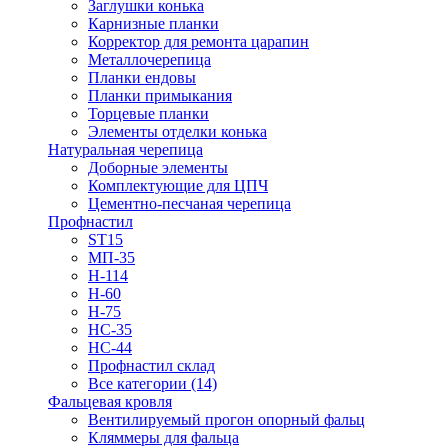
Заглушки конька
Карнизные планки
Корректор для ремонта царапин
Металлочерепица
Планки ендовы
Планки примыкания
Торцевые планки
Элементы отделки конька
Натуральная черепица
Доборные элементы
Комплектующие для ЦПЧ
Цементно-песчаная черепица
Профнастил
ST15
МП-35
Н-114
Н-60
Н-75
НС-35
НС-44
Профнастил склад
Все категории (14)
Фальцевая кровля
Вентилируемый прогон опорный фальц
Кляммеры для фальца