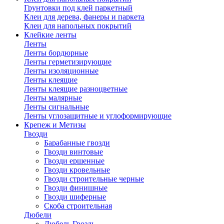
Грунтовки под клей паркетный
Клеи для дерева, фанеры и паркета
Клеи для напольных покрытий
Клейкие ленты
Ленты
Ленты бордюрные
Ленты герметизирующие
Ленты изоляционные
Ленты клеящие
Ленты клеящие разноцветные
Ленты малярные
Ленты сигнальные
Ленты углозащитные и углоформирующие
Крепеж и Метизы
Гвозди
Барабанные гвозди
Гвозди винтовые
Гвозди ершенные
Гвозди кровельные
Гвозди строительные черные
Гвозди финишные
Гвозди шиферные
Скоба строительная
Дюбели
Дюбель Гвоздь