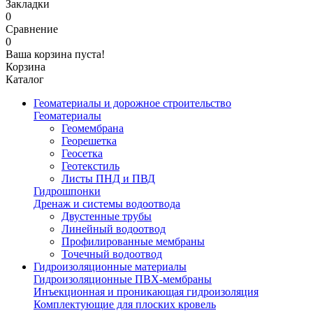
Закладки
0
Сравнение
0
Ваша корзина пуста!
Корзина
Каталог
Геоматериалы и дорожное строительство
Геоматериалы
Геомембрана
Георешетка
Геосетка
Геотекстиль
Листы ПНД и ПВД
Гидрошпонки
Дренаж и системы водоотвода
Двустенные трубы
Линейный водоотвод
Профилированные мембраны
Точечный водоотвод
Гидроизоляционные материалы
Гидроизоляционные ПВХ-мембраны
Инъекционная и проникающая гидроизоляция
Комплектующие для плоских кровель